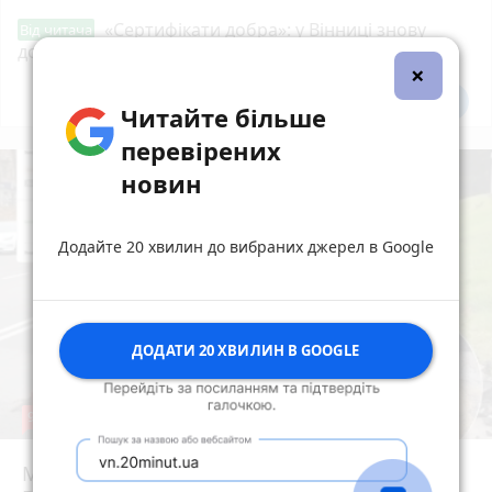
«Сертифікати добра»: у Вінниці знову
Від читача
допомагають тим, хто потребує підтримки
×
Всі новини
Підпишись
Читайте більше
перевірених
новин
Додайте 20 хвилин до вибраних джерел в Google
ДОДАТИ 20 ХВИЛИН В GOOGLE
9
Майже 15 мільйонів на «плаваючі» люки у