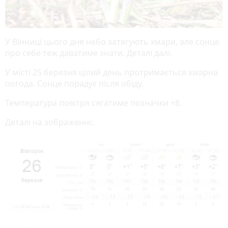
У Вінниці цього дня небо затягують хмари, але сонце
про себе теж даватиме знати. Деталі далі.
У місті 25 березня цілий день протримається хмарна
погода. Сонце порадує після обіду.
Температура повітря сягатиме позначки +8.
Деталі на зображенні:.