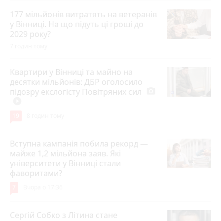
177 мільйонів витратять на ветеранів
у Вінниці. На що підуть ці гроші до
2029 року?
7 годин тому
Квартири у Вінниці та майно на
десятки мільйонів: ДБР оголосило
підозру екслогісту Повітряних сил
photo_camera
play_circle_filled
19
8 годин тому
Вступна кампанія побила рекорд —
майже 1,2 мільйона заяв. Які
університети у Вінниці стали
фаворитами?
7
Вчора о 17:36
Сергій Собко з Літина стане