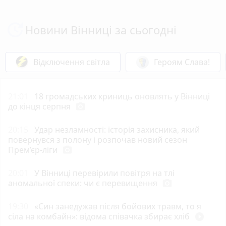
Новини Вінниці за сьогодні
Відключення світла
Героям Слава!
21:01
18 громадських криниць оновлять у Вінниці
до кінця серпня
photo_camera
20:15
Удар незламності: історія захисника, який
повернувся з полону і розпочав новий сезон
Прем’єр-ліги
photo_camera
20:01
У Вінниці перевірили повітря на тлі
аномальної спеки: чи є перевищення
photo_camera
19:30
«Син занедужав після бойових травм, то я
сіла на комбайн»: відома співачка збирає хліб
play_circle_filled