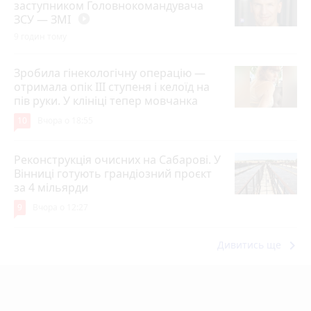
заступником Головнокомандувача
ЗСУ — ЗМІ
play_circle_filled
9 годин тому
Зробила гінекологічну операцію —
отримала опік ІІІ ступеня і келоїд на
пів руки. У клініці тепер мовчанка
10
Вчора о 18:55
Реконструкція очисних на Сабарові. У
Вінниці готують грандіозний проєкт
за 4 мільярди
9
Вчора о 12:27
keyboard_arrow_right
Дивитись ще