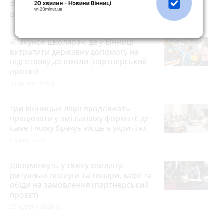
Вінниці: хто отримав підряд і чому місто
відмовляється від старих
«Пакунок школяра»: де у Вінниці
витратити державну допомогу на
підготовку до школи (партнерський
проєкт)
3 серпня 2026 р.
Три вінницькі ліцеї продовжать
працювати у змішаному форматі: де
саме і чому бракує місць в укриттях
годину тому
Допоможуть у тяжку хвилину:
ритуальні послуги та товари, кафе та
обіди на замовлення (партнерський
проєкт)
25 червня 2026 р.