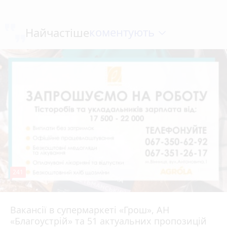
коментують
Найчастіше
241
Вакансії в супермаркеті «Грош», АН
4 серпня 2026 р.
«Благоустрій» та 51 актуальних пропозицій