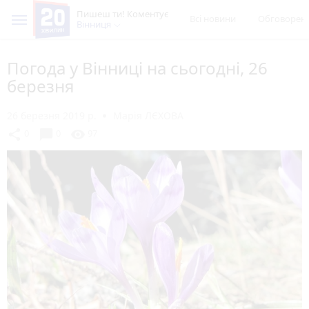
Пишеш ти! Коментує
Всі новини
Обговорен
Вінниця
Погода у Вінниці на сьогодні, 26
березня
26 березня 2019 р.
Марія ЛЄХОВА
chat_bubble
share
visibility
0
0
97