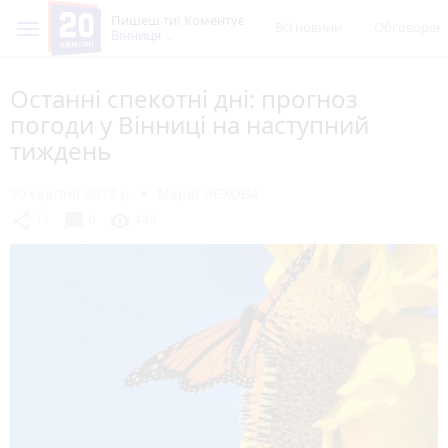
Пишеш ти! Коментує
Всі новини
Обговорен
Вінниця
Останні спекотні дні: прогноз
погоди у Вінниці на наступний
тиждень
20 серпня 2017 р.
Марія ЛЄХОВА
chat_bubble
share
visibility
11
0
444