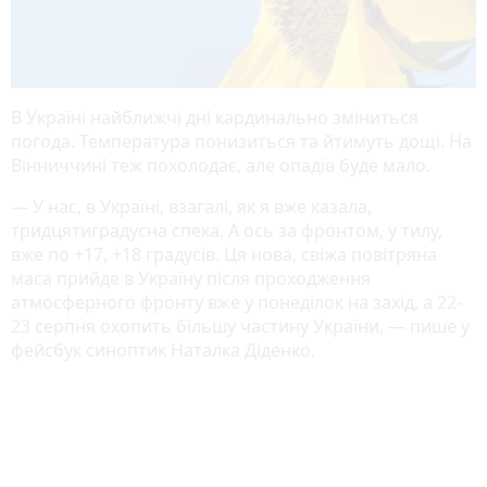
В Україні найближчі дні кардинально зміниться
погода. Температура понизиться та йтимуть дощі. На
Вінниччині теж похолодає, але опадів буде мало.
— У нас, в Україні, взагалі, як я вже казала,
тридцятиградусна спека. А ось за фронтом, у тилу,
вже по +17, +18 градусів. Ця нова, свіжа повітряна
маса прийде в Україну після проходження
атмосферного фронту вже у понеділок на захід, а 22-
23 серпня охопить більшу частину України, — пише у
фейсбук синоптик Наталка Діденко.