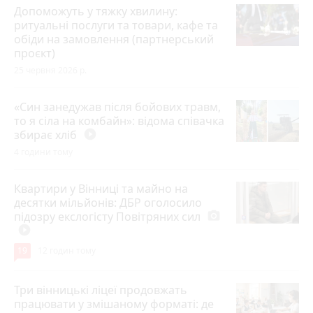
Допоможуть у тяжку хвилину:
ритуальні послуги та товари, кафе та
обіди на замовлення (партнерський
проєкт)
25 червня 2026 р.
«Син занедужав після бойових травм,
то я сіла на комбайн»: відома співачка
збирає хліб
play_circle_filled
4 години тому
Квартири у Вінниці та майно на
десятки мільйонів: ДБР оголосило
підозру екслогісту Повітряних сил
photo_camera
play_circle_filled
19
12 годин тому
Три вінницькі ліцеї продовжать
працювати у змішаному форматі: де