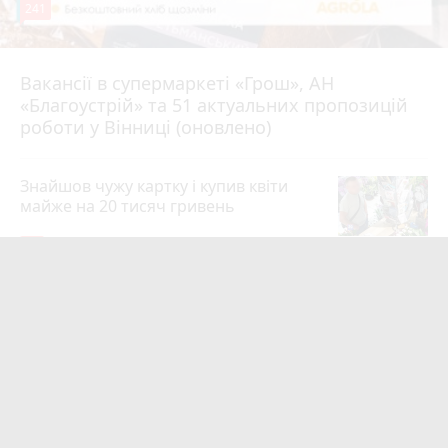
241
Вакансії в супермаркеті «Грош», АН
4 серпня 2026 р.
«Благоустрій» та 51 актуальних пропозицій
роботи у Вінниці (оновлено)
Знайшов чужу картку і купив квіти
майже на 20 тисяч гривень
19
4 серпня 2026 р.
Квартири у Вінниці та майно на
десятки мільйонів: ДБР оголосило
підозру екслогісту Повітряних сил
photo_camera
play_circle_filled
19
12 годин тому
Майже 15 мільйонів на «плаваючі»