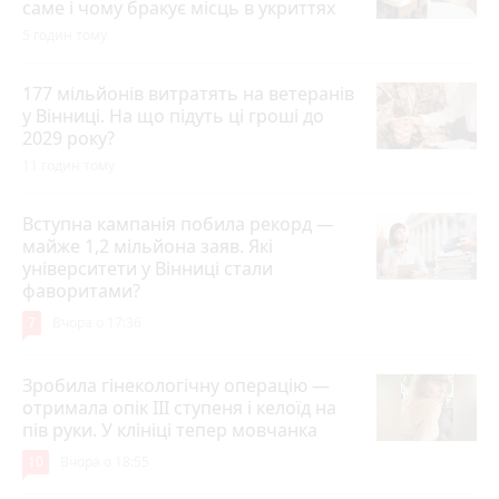
саме і чому бракує місць в укриттях
5 годин тому
177 мільйонів витратять на ветеранів
у Вінниці. На що підуть ці гроші до
2029 року?
11 годин тому
Вступна кампанія побила рекорд —
майже 1,2 мільйона заяв. Які
університети у Вінниці стали
фаворитами?
7
Вчора о 17:36
Зробила гінекологічну операцію —
отримала опік ІІІ ступеня і келоїд на
пів руки. У клініці тепер мовчанка
10
Вчора о 18:55