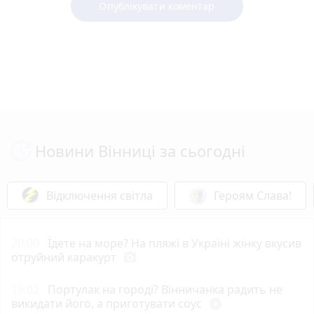
Опублікувати коментар
Новини Вінниці за сьогодні
Відключення світла
Героям Слава!
20:00
Їдете на море? На пляжі в Україні жінку вкусив
отруйний каракурт
photo_camera
19:02
Портулак на городі? Вінничанка радить не
викидати його, а приготувати соус
play_circle_filled