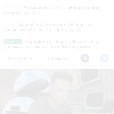
18:13
На Вінниччині вже 21 загиблий на воді від
початку літа
play_circle_filled
17:36
Ядерний щит із центром у Вінниці: як
працювала 43-тя ракетна армія
play_circle_filled
photo_camera
«Сертифікати добра»: у Вінниці знову
Від читача
допомагають тим, хто потребує підтримки
Всі новини
Підпишись