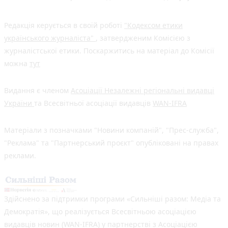
Редакція керується в своїй роботі
"Кодексом етики
українського журналіста"
, затвердженим Комісією з
журналістської етики. Поскаржитись на матеріал до Комісії
можна
тут
Видання є членом
Асоціації Незалежні регіональні видавці
України
та Всесвітньої асоціації видавців
WAN-IFRA
Матеріали з позначками "Новини компаній", "Прес-служба",
"Реклама" та "Партнерський проєкт" опубліковані на правах
реклами.
Здійснено за підтримки програми «Сильніші разом: Медіа та
Демократія», що реалізується Всесвітньою асоціацією
видавців новин (WAN-IFRA) у партнерстві з Асоціацією