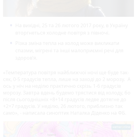
На вихідні, 25 та 26 лютого 2017 року, в Україну
вторгнеться холодне повітря з півночі.
Різка зміна тепла на холод може викликати
спазми, мігрені та інші малоприємні речі для
здоров’я.
«Температура повітря найближчої ночі ще буде так-
сяк, 0-5 градусів тепла, лише на заході до 2 морозу. А
ось у ніч на неділю практично скрізь 1-6 градусів
морозу. Завтра вдень будемо трястися від холоду, бо
після сьогоднішніх +8+14 градусів ледве дотягне до
+2+7 градусів. У неділю, 26 лютого, приблизно так
само», - написала синоптик Наталка Діденко на ФБ.