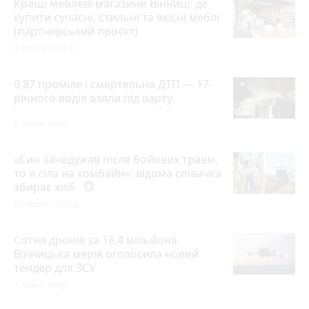
Кращі меблеві магазини Вінниці: де
купити сучасні, стильні та якісні меблі
(партнерський проєкт)
8 липня 2026 р.
0,87 проміле і смертельна ДТП — 17-
річного водія взяли під варту
5 годин тому
«Син занедужав після бойових травм,
то я сіла на комбайн»: відома співачка
збирає хліб
play_circle_filled
6 серпня 2026 р.
Сотня дронів за 18,4 мільйона.
Вінницька мерія оголосила новий
тендер для ЗСУ
7 годин тому