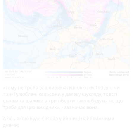
«Тому не треба зашвирювати колготки 100 ден чи
тонкі улюблені кальсони у далеку шухляду, товсті
шапки та шалики в три оберти також будуть те, що
треба для цих вихідних», - зазначає вона.
А ось якою буде погода у Вінниці найближчими
днями: