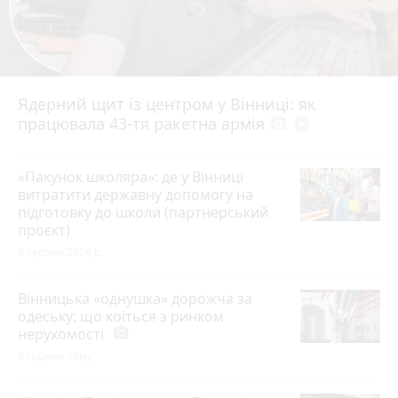
Ядерний щит із центром у Вінниці: як
працювала 43-тя ракетна армія
photo_camera
play_circle_filled
«Пакунок школяра»: де у Вінниці
витратити державну допомогу на
підготовку до школи (партнерський
проєкт)
3 серпня 2026 р.
Вінницька «однушка» дорожча за
одеську: що коїться з ринком
нерухомості
photo_camera
3 години тому