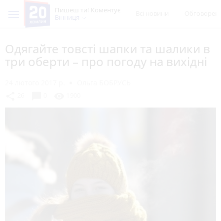
Пишеш ти! Коментує
Всі новини
Обговорен
Вінниця
Одягайте товсті шапки та шалики в
три оберти – про погоду на вихідні
24 лютого 2017 р.
Ольга БОБРУСЬ
chat_bubble
share
visibility
26
0
1900