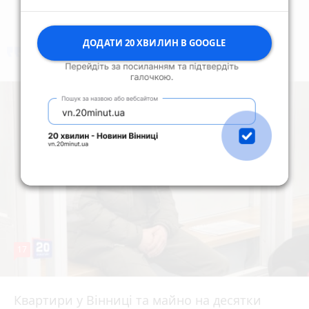
ДОДАТИ 20 ХВИЛИН В GOOGLE
коментують
Найчастіше
17
Квартири у Вінниці та майно на десятки
6 серпня 2026 р.