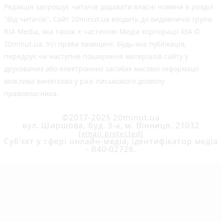
Редакція запрошує читачів додавати власні новини в розділ
"Від читачів". Сайт 20minut.ua входить до видавничої групи
RIA Media, яка також є частиною Медіа корпорації RIA ©
20minut.ua. Усі права захищені. Будь-яка публiкацiя,
передрук чи наступне поширення матеріалів сайту у
друкованих або електронних засобах масової інформації
можлива винятково у разі письмового дозволу
правовласника.
©2017-2025 20minut.ua
вул. Ширшова, буд. 3-а, м. Вінниця, 21032
[email protected]
Cуб'єкт у сфері онлайн-медіа; ідентифікатор медіа
- R40-02726.