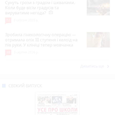
Сунуть грози з градом і шквалами.
Коли буде вісім градусів та
вируватиме негода?
photo_camera
12
6 серпня 2026 р.
Зробила гінекологічну операцію —
отримала опік ІІІ ступеня і келоїд на
пів руки. У клініці тепер мовчанка
10
5 серпня 2026 р.
keyboard_arrow_right
Дивитись ще
СВІЖИЙ ВИПУСК