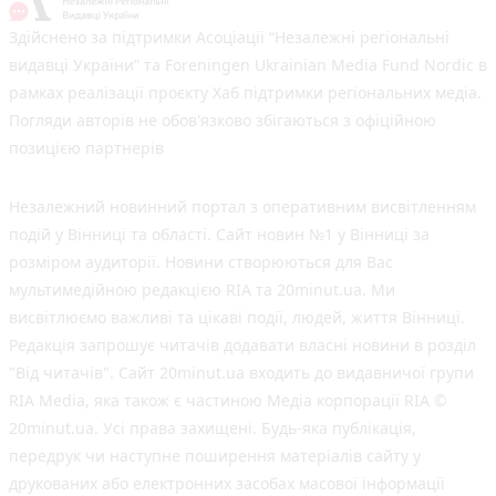
Здійснено за підтримки Асоціації “Незалежні регіональні
видавці України” та Foreningen Ukrainian Media Fund Nordic в
рамках реалізації проєкту Хаб підтримки регіональних медіа.
Погляди авторів не обов'язково збігаються з офіційною
позицією партнерів
Незалежний новинний портал з оперативним висвітленням
подій у Вінниці та області. Сайт новин №1 у Вінниці за
розміром аудиторії. Новини створюються для Вас
мультимедійною редакцією RIA та 20minut.ua. Ми
висвітлюємо важливі та цікаві події, людей, життя Вінниці.
Редакція запрошує читачів додавати власні новини в розділ
"Від читачів". Сайт 20minut.ua входить до видавничої групи
RIA Media, яка також є частиною Медіа корпорації RIA ©
20minut.ua. Усі права захищені. Будь-яка публiкацiя,
передрук чи наступне поширення матеріалів сайту у
друкованих або електронних засобах масової інформації