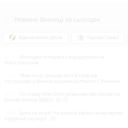
Новини Вінниці за сьогодні
Відключення світла
Героям Слава!
22:11
Мотоцикл зіткнувся з маршруткою на
Магістратській
21:58
Збив копа, трощив авто й тікав під
пострілами: у Вінниці затримали п’яного СЗЧшника
21:01
На ставку біля Сологубівки масово розквітли
рожеві лотоси. ВІДЕО
play_circle_filled
photo_camera
20:00
Їдете на море? На пляжі в Україні жінку вкусив
отруйний каракурт
photo_camera