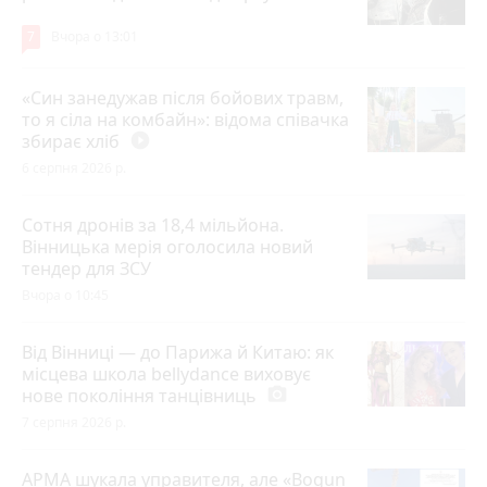
7
Вчора о 13:01
«Син занедужав після бойових травм,
то я сіла на комбайн»: відома співачка
збирає хліб
play_circle_filled
6 серпня 2026 р.
Сотня дронів за 18,4 мільйона.
Вінницька мерія оголосила новий
тендер для ЗСУ
Вчора о 10:45
Від Вінниці — до Парижа й Китаю: як
місцева школа bellydance виховує
нове покоління танцівниць
photo_camera
7 серпня 2026 р.
АРМА шукала управителя, але «Bogun