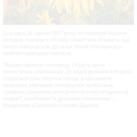
Сьогодні, 24 серпня 2017 року, на території України
холодно. Але вже з п’ятниці синоптики обіцяють, що
тепло повернеться. До кінця тижня температура
повітря підвищуватиметься.
"Вихідні святкові - попереду. І будуть вони
синоптично розкішними. До неділі включно в Україні
очікується суха сонячна погода із красивими
хмарками, кавунами, помідорами, ковбасами,
травами, сидіннями коло річок чи в лісі чи вдома на
подвір'ї, сімейними та дружніми галявинами", -
повідомляє у Facebook Наталка Діденко.