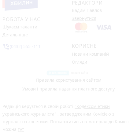
РЕДАКТОРИ
Вадим Павлов
Звернутися
РОБОТА У НАС
Шукаєм таланти
Детальніше
КОРИСНЕ
phone_in_talk
(0432) 555 -111
Новини компаній
Огляди
Правила користування сайтом
Умови і правила надання платного доступу
Редакція керується в своїй роботі
"Кодексом етики
українського журналіста"
, затвердженим Комісією з
журналістської етики. Поскаржитись на матеріал до Комісії
можна
тут