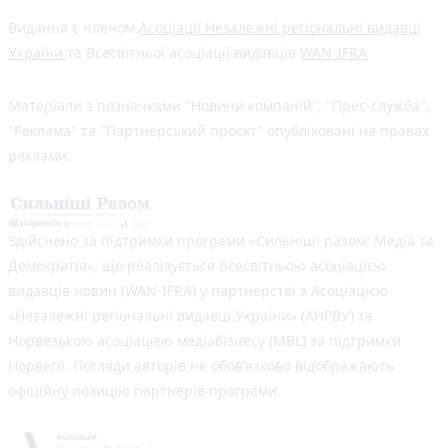
Видання є членом
Асоціації Незалежні регіональні видавці
України
та Всесвітньої асоціації видавців
WAN-IFRA
Матеріали з позначками "Новини компаній", "Прес-служба",
"Реклама" та "Партнерський проєкт" опубліковані на правах
реклами.
Здійснено за підтримки програми «Сильніші разом: Медіа та
Демократія», що реалізується Всесвітньою асоціацією
видавців новин (WAN-IFRA) у партнерстві з Асоціацією
«Незалежні регіональні видавці України» (АНРВУ) та
Норвезькою асоціацією медіабізнесу (MBL) за підтримки
Норвегії. Погляди авторів не обов’язково відображають
офіційну позицію партнерів програми.