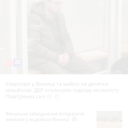
17
Квартири у Вінниці та майно на десятки
6 серпня 2026 р.
мільйонів: ДБР оголосило підозру екслогісту
Повітряних сил
photo_camera
play_circle_filled
Фекальне забруднення й паразити
виявили у водоймах Вінниці
photo_camera