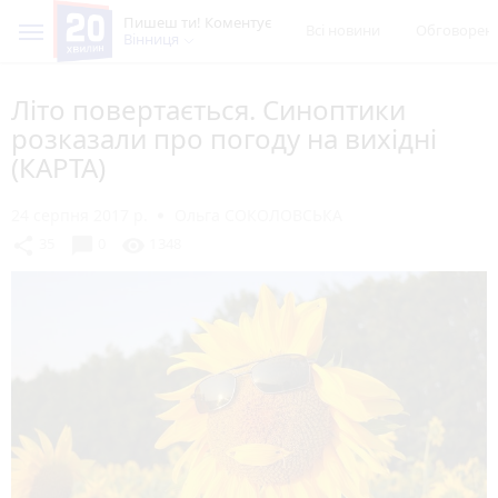
Пишеш ти! Коментує
Всі новини
Обговорен
Вінниця
Літо повертається. Синоптики
розказали про погоду на вихідні
(КАРТА)
24 серпня 2017 р.
Ольга СОКОЛОВСЬКА
chat_bubble
share
visibility
35
0
1348