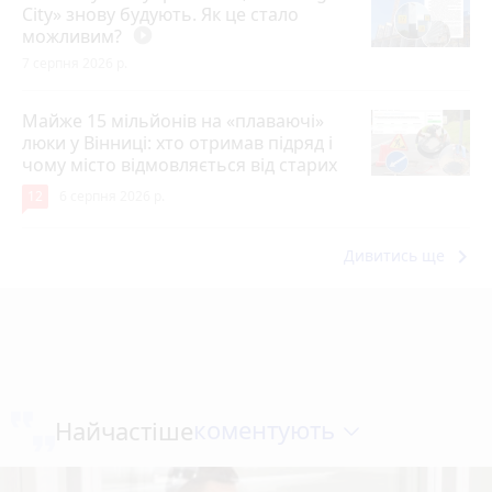
City» знову будують. Як це стало
можливим?
play_circle_filled
7 серпня 2026 р.
Майже 15 мільйонів на «плаваючі»
люки у Вінниці: хто отримав підряд і
чому місто відмовляється від старих
12
6 серпня 2026 р.
keyboard_arrow_right
Дивитись ще
коментують
Найчастіше