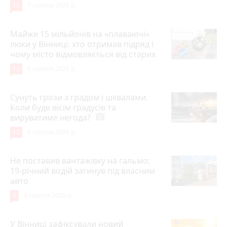
15
7 серпня 2026 р.
Майже 15 мільйонів на «плаваючі»
люки у Вінниці: хто отримав підряд і
чому місто відмовляється від старих
12
6 серпня 2026 р.
Сунуть грози з градом і шквалами.
Коли буде вісім градусів та
вируватиме негода?
photo_camera
12
6 серпня 2026 р.
Не поставив вантажівку на гальмо:
19-річний водій загинув під власним
авто
9
6 серпня 2026 р.
У Вінниці зафіксували новий