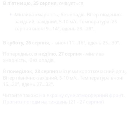
В п'ятницю, 25 серпня,
очікується:
Мінлива хмарність, без опадів. Вітер південно-
західний, західний, 5-10 м/с. Температура: 25
серпня вночі 9…14°, вдень 23…28°,
В суботу, 26 серпня,
- вночі 11…16°, вдень 25…30°.
Попередньо,
в неділю, 27 серпня
- мінлива
хмарність, без опадів,
В
понеділок, 28 серпня
місцями короткочасний дощ.
Вітер північно-західний, 5-10 м/с. Температура вночі
15…20°, вдень 27…32°.
Читайте також:
На Україну суне атмосферний фронт.
Прогноз погоди на тиждень (21 - 27 серпня)