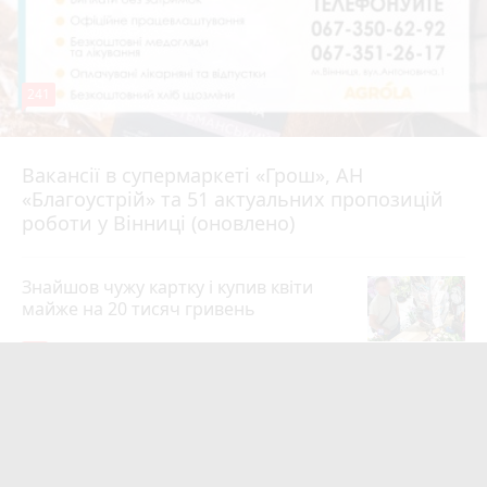
241
Вакансії в супермаркеті «Грош», АН
4 серпня 2026 р.
«Благоустрій» та 51 актуальних пропозицій
роботи у Вінниці (оновлено)
Знайшов чужу картку і купив квіти
майже на 20 тисяч гривень
19
4 серпня 2026 р.
Квартири у Вінниці та майно на
десятки мільйонів: ДБР оголосило
підозру екслогісту Повітряних сил
photo_camera
play_circle_filled