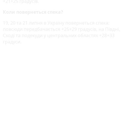
+21+25 градусів.
Коли повернеться спека?
19, 20 та 21 липня в Україну повернеться спека:
повсюди передбачається +25+29 градусів, на Півдні,
Сході та подекуди у центральних областях +28+33
градуси.