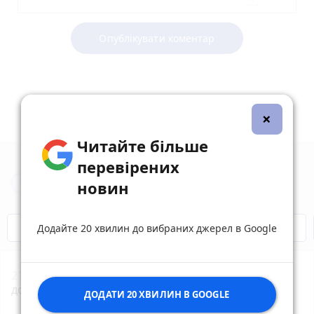
Опублікувати коментар
×
Читайте більше
перевірених
Новини Вінниці за сьогодні
новин
Відключення світла
Героям Слава!
Додайте 20 хвилин до вибраних джерел в Google
21:01
18 громадських криниць оновлять у Вінниці
до кінця серпня
photo_camera
ДОДАТИ 20 ХВИЛИН В GOOGLE