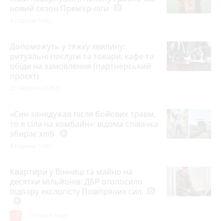
новий сезон Прем’єр-ліги
photo_camera
4 години тому
Допоможуть у тяжку хвилину:
ритуальні послуги та товари, кафе та
обіди на замовлення (партнерський
проєкт)
25 червня 2026 р.
«Син занедужав після бойових травм,
то я сіла на комбайн»: відома співачка
збирає хліб
play_circle_filled
4 години тому
Квартири у Вінниці та майно на
десятки мільйонів: ДБР оголосило
підозру екслогісту Повітряних сил
photo_camera
play_circle_filled
19
13 годин тому