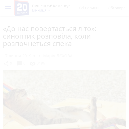
Пишеш ти! Коментує
Всі новини
Обговорен
Вінниця
«До нас повертається літо»:
синоптик розповіла, коли
розпочнеться спека
17 липня 2019 р.
Марія ЛЄХОВА
chat_bubble
share
visibility
9
0
3496