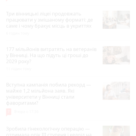
Три вінницькі ліцеї продовжать
працювати у змішаному форматі: де
саме і чому бракує місць в укриттях
6 годин тому
177 мільйонів витратять на ветеранів
у Вінниці. На що підуть ці гроші до
2029 року?
11 годин тому
Вступна кампанія побила рекорд —
майже 1,2 мільйона заяв. Які
університети у Вінниці стали
фаворитами?
7
Вчора о 17:36
Зробила гінекологічну операцію —
отримала опік ІІІ ступеня і келоїд на