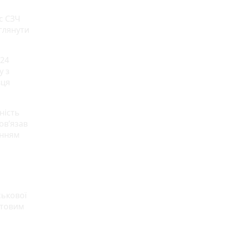
с СЗЧ
глянути
/24
у з
вця
ність
ов’язав
анням
ськової
штовим