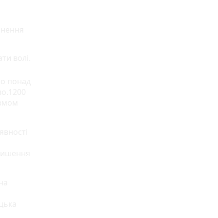
ьнення
ти волі.
но понад
во.1200
ізмом
явності
лишення
на
ицька