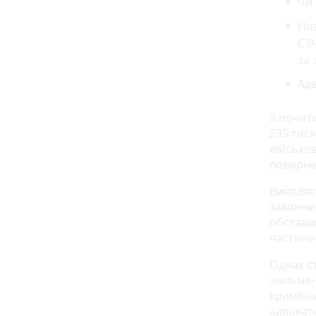
Чи 
Нов
СЗЧ
за 
Адв
З початк
235 тис
військо
поверне
Виявляє
законни
обстави
частини
Однак с
звільне
криміна
адвокат