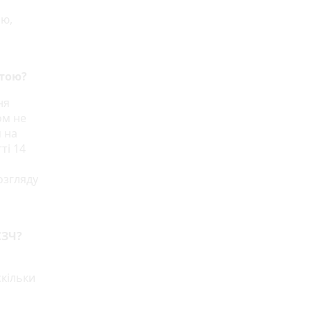
ою,
штою?
ня
ом не
 на
ті 14
озгляду
СЗЧ?
скільки