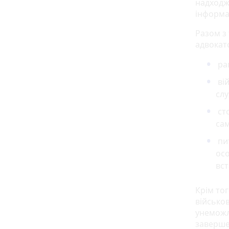
надходж
інформа
Разом з 
адвокат
рап
вій
слу
сто
сам
пи
осо
вс
Крім то
військо
унеможл
заверше