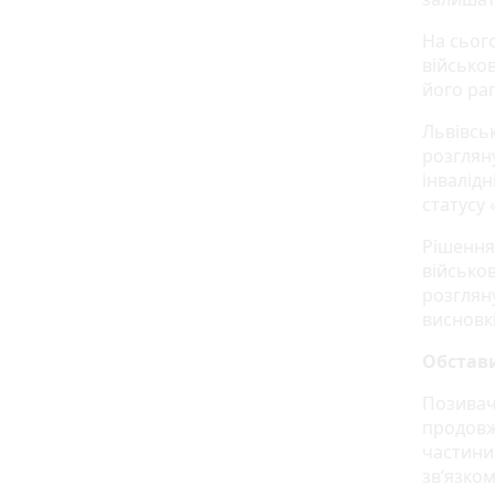
На сього
військо
його ра
Львівсь
розгляну
інвалід
статусу 
Рішення
військо
розглян
висновкі
Обстав
Позивач
продовж
частини
зв’язко