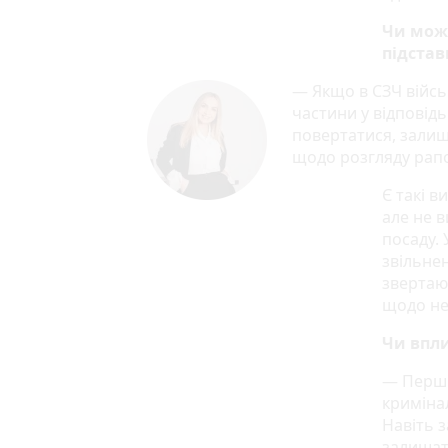
Чи може
підстав
— Якщо в СЗЧ війсь
частини у відповід
повертатися, залиш
щодо розгляду рапо
Є такі в
але не в
посаду.
звільне
звертаю
щодо не
Чи впли
— Перш 
кримінал
Навіть з
залишат