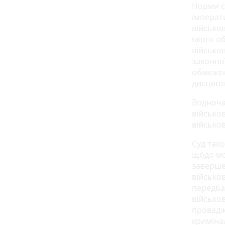
Норми с
імперат
військо
якого о
військо
законно
обмежен
дисципл
Водноча
військо
військов
Суд так
щодо мо
заверше
військо
передба
військо
провадж
криміна