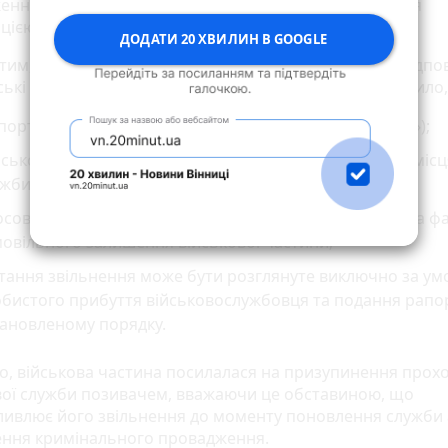
ення рапорту до військової частини підтверджувався
цією поштового відстеження.
ДОДАТИ 20 ХВИЛИН В GOOGLE
тим, по суті поданий рапорт розглянутий не був. У відпо
ські запити командування військової частини зазначило,
орт подано з порушенням порядку ( не «по команді»);
ськовослужбовець після проходження лікування до місц
жби не прибув;
совно нього здійснюється досудове розслідування за ф
овільного залишення військової частини;
тання звільнення може бути розглянуте виключно за ум
бистого прибуття військовослужбовця та подання рапор
тановленому порядку.
го, військова частина посилалася на призупинення про
вої служби позивачем, вважаючи це обставиною, що
ивлює його звільнення до моменту поновлення служби
ння кримінального провадження.