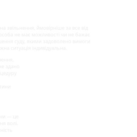
а звільнення, ймовірніше за все від
 особа не має можливості чи не бажає
шення суду, якими задоволено вимоги
жна ситуація індивідуальна.
нення,
не здано
оцедуру
стини
ини — це
ня волі.
ьність