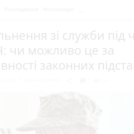
...
Розслідування
Фотоконкурс
льнення зі служби під 
: чи можливо це за
вності законних підста
 2026 р.
Лариса ОЛІЙНИК
chat_bubble
share
visibility
1
0
1341