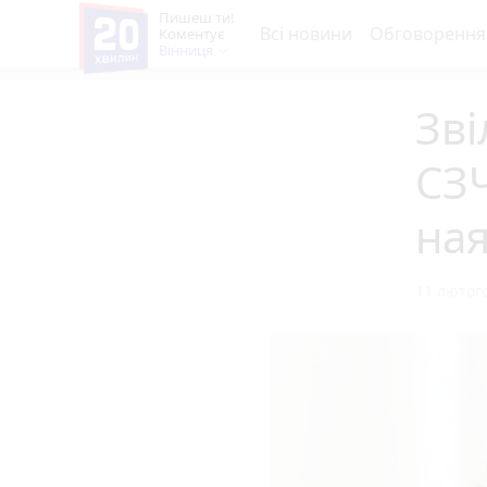
Пишеш ти!
Всі новини
Обговорення
Коментує
Вінниця
Зві
СЗЧ
ная
11 лютого