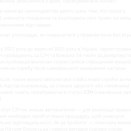
можна звільнитися з армії, перебуваючи в «бігах»?
і зміни до законодавства дають шанс тим, хто пішов у
, уникнути покарання та реалізувати своє право на звіл
законними підставами.
окат розповідає, як повернутися у правове поле без втра
у 2022 року до вересня 2025 року в Україні зареєстрова
яч проваджень за СЗЧ та близько 54 тисяч за дезертирст
вослужбовців-вінничан скористалися спрощеним механ
ння на службу після самовільного залишення частини.
ться, також можна звільнитися з військової служби за на
х підстав (наприклад, за станом здоров'я або сімейними
нами), навіть перебуваючи в статусі
СЗЧ
(самовільне за
).
татус СЗЧ не зникає автоматично — для реалізації права 
ння необхідно пройти певну процедуру, щоб уникнути
льної відповідальності. Як це зробити — пояснила вінн
ка Наталя Опольська і навела випадки судових справ.