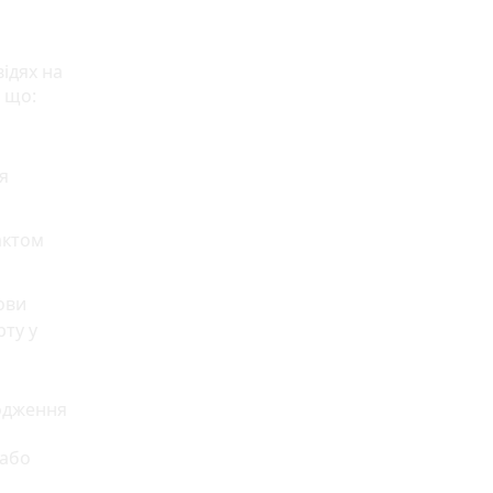
відях на
 що:
я
актом
ови
ту у
ходження
 або