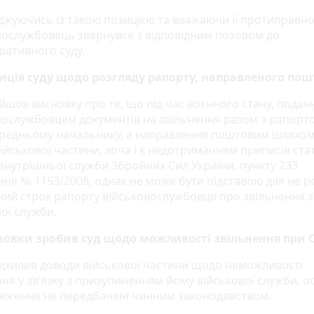
джуючись із такою позицією та вважаючи її протиправн
вослужбовець звернувся з відповідним позовом до
тративного суду.
иція суду щодо розгляду рапорту, направленого по
йшов висновку про те, що під час воєнного стану, подан
вослужбовцем документів на звільнення разом з рапорт
редньому начальнику, а направлення поштовим шляхом
ійськової частини, хоча і є недотриманням приписів стат
 внутрішньої служби Збройних Сил України, пункту 233
ня № 1153/2008, однак не може бути підставою для не р
ний строк рапорту військовослужбовця про звільнення з
ої служби.
новки зробив суд щодо можливості звільнення при 
ідхилив доводи військової частини щодо неможливості
ня у зв’язку з призупиненням йому військової служби, о
меження не передбачені чинним законодавством.