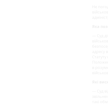
Не пого
військо
адмініс
Яка поз
— Суд ді
військо
безпосе
адресу в
Статуту
Положен
в розум
військов
Які вис
— Суд в
звільнен
такі об