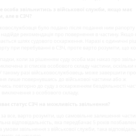
 особа звільнитись з військової служби, якщо має
и, але в СЗЧ?
ковослужбовця було подано після подання ним рапорту н
ь надійде рекомендація про повернення в частину. Якщо
ається шлях судового оскарження. Наразі є одиничні рі
рту при перебуванні в СЗЧ, проте варто розуміти, що ко
ипадки, коли за рішенням суду особа має наказ про звіль
иключена зі списків особового складу частини, оскільки 
 У такому разі військовослужбовець може завершити пр
ння лише повернувшись до військової частини або ж
чись повторно до суду з оскарженням бездіяльності ча
 виключення з особового складу.
ває статус СЗЧ на можливість звільнення?
за все, варто розуміти, що самовільне залишення част
ьна відповідальність, яка передбачає 5 років позбавлен
а умови звільнення з військової служби, така відповідал
иметься чинною.