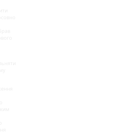
ити
осовно
брав
ового
ільняти
ому
ження
о
яким
о
ння