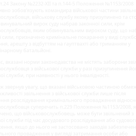
т.24 Закону №2232-ХІІ та п.144-5 Положення №1153/2008
ивно зобов’язують командира військової частини звільн
вослужбовця, військову службу якому призупинено та ст
бвинувальний вирок суду набрав законної сили, крім
вослужбовців, яким обвинувальним вироком суду, що на
ї сили, призначено кримінальне покарання у виді служб
ня, арешту з відбуттям на гауптвахті або триманням у
інарному батальйоні.
с, вказані норми законодавства не містять заборони зв
вослужбовця з військової служби у разі призупинення й
ої служби, при наявності у нього інвалідності.
ож звернув увагу, що вказані військовою частиною обме
жливості звільнення з військової служби лише після
ння розслідування кримінального провадження відносн
вослужбовця суперечить п.229 Положення №1153/2008, 
чено, що військовослужбовець може бути звільнений з
вої служби під час досудового розслідування або судовог
ення, якщо до нього не застосовано заходів забезпече
льного провадження у вигляді затримання особи або