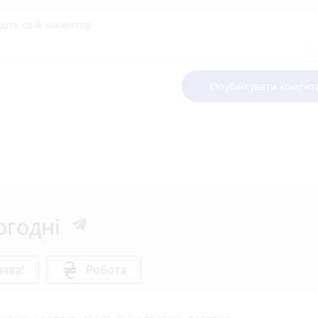
Опублікувати комент
огодні
ава!
Робота