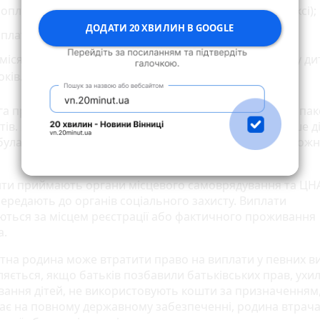
оплатний проїзд громадським транспортом (крім таксі);
ДОДАТИ 20 ХВИЛИН В GOOGLE
платне оздоровлення та відпочинок;
ісячну грошову допомогу на третю і кожну наступну ди
оків.
а призначається з місяця подання заяви та повного пак
ів. Якщо в сім’ї одночасно народилося двоє чи більше ді
була статусу багатодітної, виплати здійснюються на кожн
ти приймають органи місцевого самоврядування та ЦНА
передають до органів соціального захисту. Виплати
ються за місцем реєстрації або фактичного проживання
а.
ітна родина може втратити право на виплати у певних в
ляється, якщо батьків позбавили батьківських прав, ухи
овання дітей, не використовують кошти за призначенням
ає на повному державному забезпеченні, родина втрача