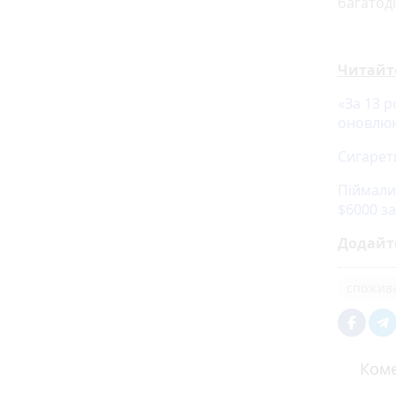
багатоді
Читайт
«За 13 р
оновлюю
Сигарет
Піймали
$6000 за
Додайт
спожив
Коме