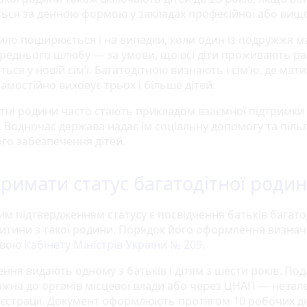
ься за денною формою у закладах професійної або вищої
ило поширюється і на випадки, коли один із подружжя ма
ереднього шлюбу — за умови, що всі діти проживають ра
ься у новій сім’ї. Багатодітною визнають і сім’ю, де мат
амостійно виховує трьох і більше дітей.
ітні родини часто стають прикладом взаємної підтримки
. Водночас держава надає їм соціальну допомогу та піль
го забезпечення дітей.
тримати статус багатодітної роди
им підтвердженням статусу є посвідчення батьків багато
а дитини з такої родини. Порядок його оформлення визна
овою
Кабінету Міністрів України № 209
.
ння видають одному з батьків і дітям з шести років. По
ожна до органів місцевої влади або через ЦНАП — незал
еєстрації. Документ оформлюють протягом 10 робочих дн