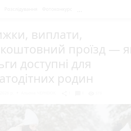
...
Розслідування
Фотоконкурс
жки, виплати,
коштовний проїзд — я
ьги доступні для
атодітних родин
2026 р.
Альона ЧЕРНІЮК
chat_bubble
share
visibility
1
0
376