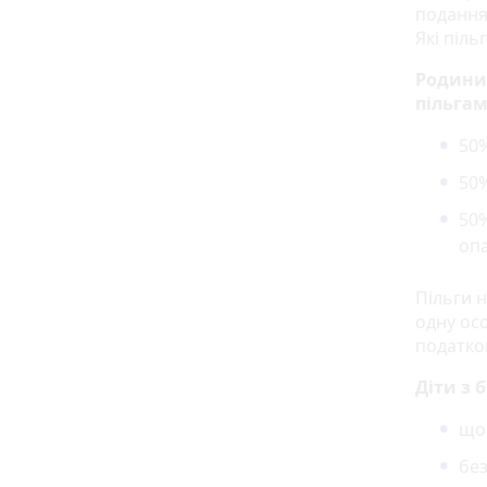
подання
Які піль
Родини 
пільгам
50%
50%
50%
оп
Пільги н
одну ос
податков
Діти з 
що
без