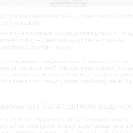
026 році державні пільги зможуть оформити сім’ї, де ви
ох і більше дітей.
 знижок на комунальні послуги до безкоштовного проїзд
ичного огляду — дізнайтеся, на що реально можуть
раховувати багатодітні родини.
оці деякі українські родини можуть отримати державні п
ед це стосується сімей, у яких виховують трьох і більше
і Уповноваженого Верховної Ради України з прав людини
или
, які саме пільги можуть оформити багатодітні сім’ї ц
вважається багатодітною родино
тною в Україні вважається сім’я, де подружжя офіційно
ає у шлюбі, живе разом і виховує щонайменше трьох діт
акої родини також включають дітей до 23 років, якщо во