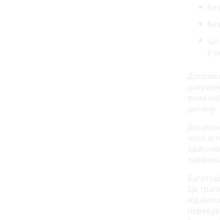
без
без
щом
6 р
Допомог
документ
вона на
дитину.
Докумен
чого їх 
здійсню
заявник
Багатод
Це трап
від вих
перебув