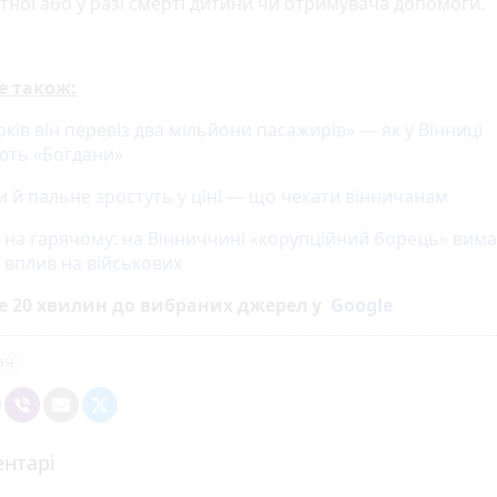
тної або у разі смерті дитини чи отримувача допомоги.
е також:
оків він перевіз два мільйони пасажирів» — як у Вінниці
ть «Богдани»
и й пальне зростуть у ціні — що чекати вінничанам
 на гарячому: на Вінниччині «корупційний борець» вима
 вплив на військових
е 20 хвилин до вибраних джерел у
Google
ач
нтарі