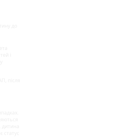
тину до
ета
тей і
у
П, після
ипадках.
ляються
, дитина
є статус