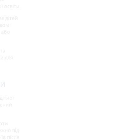
 освіти.
є дітей
зом і
и або
 та
ги для
ни
дітної
чений
дати
ежно від
ів після