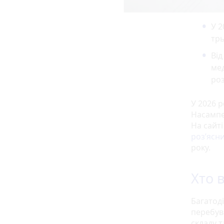
У 2
трь
Від
мед
роз
У 2026 р
Насампер
На сайт
роз’ясн
року.
Хто 
Багатоді
перебув
складу т