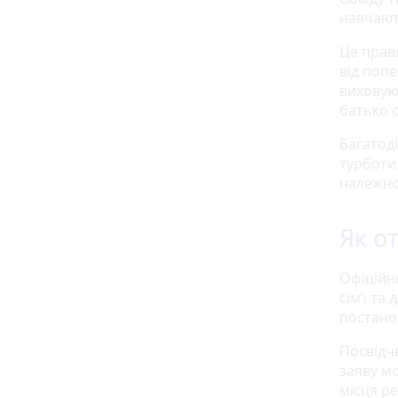
навчают
Це прав
від поп
виховуют
батько с
Багатод
турботи
належно
Як о
Офіційн
сім’ї т
постан
Посвідче
заяву м
місця р