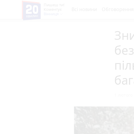
Пишеш ти!
Всі новини
Обговорення
Коментує
Вінниця
Зни
без
піл
баг
1 лютого 