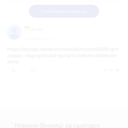
Опублікувати коментар
Ols Kat
2 липня 2021 р.
https://biz.liga.net/ekonomika/all/novosti/6000-grn-
za-pay---slugi-gotovyat-syurpriz-melkim-vladeltsev-
zemli
reply
share
remove
add
0
Новини Вінниці за сьогодні