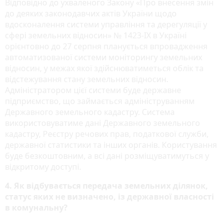
Відповідно до ухваленого Закону «Про внесення змін
до деяких законодавчих актів України щодо
вдосконалення системи управління та дерегуляції у
сфері земельних відносин» № 1423-ІХ в Україні
орієнтовно до 27 серпня планується впровадження
автоматизованої системи моніторингу земельних
відносин, у межах якої здійснюватиметься облік та
відстежування стану земельних відносин.
Адміністратором цієї системи буде державне
підприємство, що займається адмініструванням
Державного земельного кадастру. Система
використовуватиме дані Державного земельного
кадастру, Реєстру речових прав, податкової служби,
державної статистики та інших органів. Користування
буде безкоштовним, а всі дані розміщуватимуться у
відкритому доступі.
4. Як відбувається передача земельних ділянок,
статус яких не визначено, із державної власності
в комунальну?