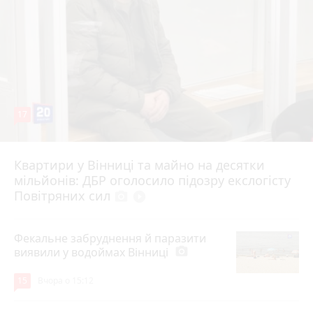
17
Квартири у Вінниці та майно на десятки
6 серпня 2026 р.
мільйонів: ДБР оголосило підозру екслогісту
Повітряних сил
photo_camera
play_circle_filled
Фекальне забруднення й паразити
виявили у водоймах Вінниці
photo_camera
15
Вчора о 15:12