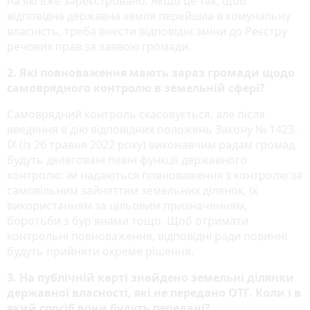
на які вже зареєстровано. Якщо це так, щоб
відповідна державна земля перейшла в комунальну
власність, треба внести відповідні зміни до Реєстру
речових прав за заявою громади.
2. Які повноваження мають зараз громади щодо
самоврядного контролю в земельній сфері?
Самоврядний контроль скасовується, але після
введення в дію відповідних положень Закону № 1423-
ІХ (із 26 травня 2022 року) виконавчим радам громад
будуть делеговані певні функції державного
контролю: їм надаються повноваження з контролю за
самовільним зайняттям земельних ділянок, їх
використанням за цільовим призначенням,
боротьби з бур'янами тощо. Щоб отримати
контрольні повноваження, відповідні ради повинні
будуть прийняти окреме рішення.
3. На публічній карті знайдено земельні ділянки
державної власності, які не передано ОТГ. Коли і в
який спосіб вони будуть передані?