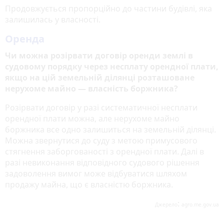
Продовжується пропорційно до частини будівлі, яка
залишилась у власності.
Оренда
Чи можна розірвати договір оренди землі в
судовому порядку через несплату орендної плати,
якщо на цій земельній ділянці розташоване
нерухоме майно — власність боржника?
Розірвати договір у разі систематичної несплати
орендної плати можна, але нерухоме майно
боржника все одно залишиться на земельній ділянці.
Можна звернутися до суду з метою примусового
стягнення заборгованості з орендної плати. Далі в
разі невиконання відповідного судового рішення
задоволення вимог може відбуватися шляхом
продажу майна, що є власністю боржника.
:
Джерело
agro.me.gov.ua