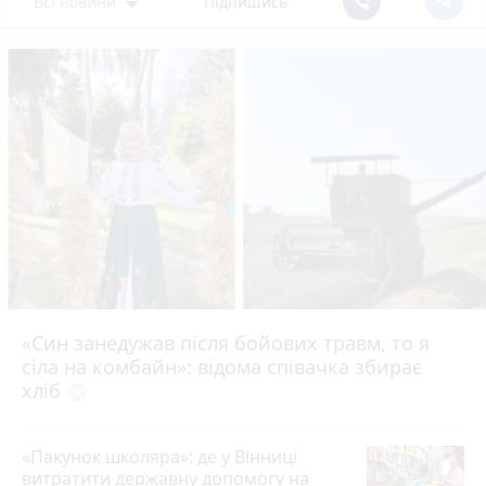
Всі новини
Підпишись
«Син занедужав після бойових травм, то я
сіла на комбайн»: відома співачка збирає
хліб
play_circle_filled
«Пакунок школяра»: де у Вінниці
витратити державну допомогу на