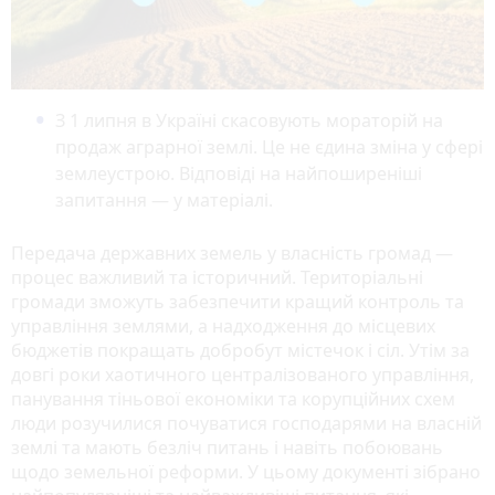
З 1 липня в Україні скасовують мораторій на
продаж аграрної землі. Це не єдина зміна у сфері
землеустрою. Відповіді на найпоширеніші
запитання — у матеріалі.
Передача державних земель у власність громад —
процес важливий та історичний. Територіальні
громади зможуть забезпечити кращий контроль та
управління землями, а надходження до місцевих
бюджетів покращать добробут містечок і сіл. Утім за
довгі роки хаотичного централізованого управління,
панування тіньової економіки та корупційних схем
люди розучилися почуватися господарями на власній
землі та мають безліч питань і навіть побоювань
щодо земельної реформи. У цьому документі зібрано