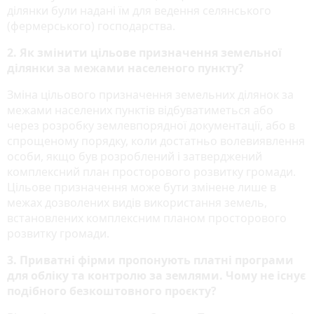
ділянки були надані їм для ведення селянського
(фермерського) господарства.
2. Як змінити цільове призначення земельної
ділянки за межами населеного пункту?
Зміна цільового призначення земельних ділянок за
межами населених пунктів відбуватиметься або
через розробку землевпорядної документації, або в
спрощеному порядку, коли достатньо волевиявлення
особи, якщо був розроблений і затверджений
комплексний план просторового розвитку громади.
Цільове призначення може бути змінене лише в
межах дозволених видів використання земель,
встановлених комплексним планом просторового
розвитку громади.
3. Приватні фірми пропонують платні програми
для обліку та контролю за землями. Чому не існує
подібного безкоштовного проєкту?