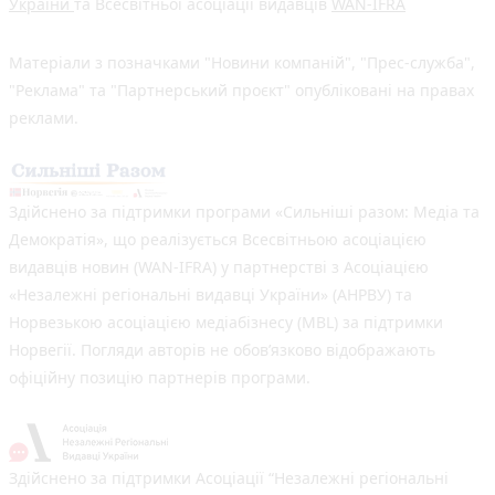
України
та Всесвітньої асоціації видавців
WAN-IFRA
Матеріали з позначками "Новини компаній", "Прес-служба",
"Реклама" та "Партнерський проєкт" опубліковані на правах
реклами.
Здійснено за підтримки програми «Сильніші разом: Медіа та
Демократія», що реалізується Всесвітньою асоціацією
видавців новин (WAN-IFRA) у партнерстві з Асоціацією
«Незалежні регіональні видавці України» (АНРВУ) та
Норвезькою асоціацією медіабізнесу (MBL) за підтримки
Норвегії. Погляди авторів не обов’язково відображають
офіційну позицію партнерів програми.
Здійснено за підтримки Асоціації “Незалежні регіональні