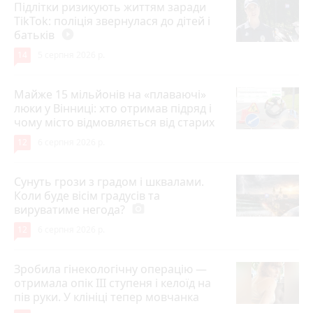
Підлітки ризикують життям заради
TikTok: поліція звернулася до дітей і
батьків
play_circle_filled
14
5 серпня 2026 р.
Майже 15 мільйонів на «плаваючі»
люки у Вінниці: хто отримав підряд і
чому місто відмовляється від старих
12
6 серпня 2026 р.
Сунуть грози з градом і шквалами.
Коли буде вісім градусів та
вируватиме негода?
photo_camera
12
6 серпня 2026 р.
Зробила гінекологічну операцію —
отримала опік ІІІ ступеня і келоїд на
пів руки. У клініці тепер мовчанка