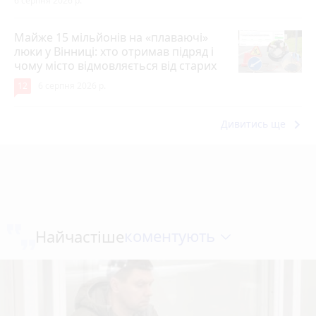
6 серпня 2026 р.
Майже 15 мільйонів на «плаваючі»
люки у Вінниці: хто отримав підряд і
чому місто відмовляється від старих
12
6 серпня 2026 р.
keyboard_arrow_right
Дивитись ще
коментують
Найчастіше