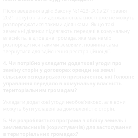
Після введення в дію Закону №1423- ІХ (із 27 травня
2021 року) органи державної власності вже не можуть
розпоряджатися такими ділянками. Якщо такі
земельні ділянки підлягають передачі в комунальну
власність, відповідна громада, яка має намір
розпорядитися такими землями, повинна сама
звернутися для здійснення реєстраційної дії.
4. Чи потрібно укладати додаткові угоди про
заміну сторін у договорах оренди на землі
сільськогосподарського призначення, які Головне
управління передало в комунальну власність
територіальним громадам?
Укладати додаткові угоди необов'язково, але вони
можуть бути укладені за домовленістю сторін.
5. Ч
и розробляється програма з обліку земель і
землевласників (користувачів) для застосування
в територіальних громадах?