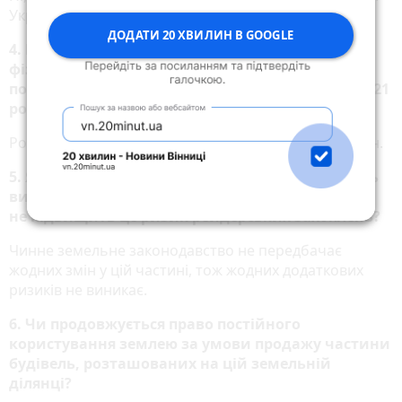
України та передачі на підпис Президенту України.
ДОДАТИ 20 ХВИЛИН В GOOGLE
4. Щороку ми сплачуємо податок із доходів
фізичних осіб, військовий збір і земельний
податок. Скільки платитимемо після 1 липня 2021
року?
Розміри й види податків та зборів не зазнавали змін.
5. Як я зрозумів, із нового законодавства будуть
вилучені норми про постійне користування. Чи
не підвищить це ризик рейдерських захоплень?
Чинне земельне законодавство не передбачає
жодних змін у цій частині, тож жодних додаткових
ризиків не виникає.
6. Чи продовжується право постійного
користування землею за умови продажу частини
будівель, розташованих на цій земельній
ділянці?