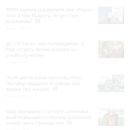
АРМА шукала управителя, але «Bogun
City» знову будують. Як це стало
можливим?
play_circle_filled
Вчора о 19:15
До 170 тисяч і без попереджень: у
Раді готують великі штрафи за
російську музику
Вчора о 12:01
Після шести років простою «Мою
Ластівку» віддають в оренду. Що
відомо про аукціон
photo_camera
Вчора о 12:56
Удар незламності: історія захисника,
який повернувся з полону і розпочав
новий сезон Прем’єр-ліги
photo_camera