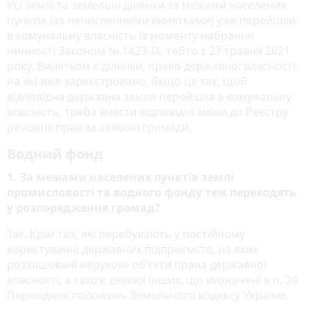
Усі землі та земельні ділянки за межами населених
пунктів (за нечисленними винятками) уже перейшли
в комунальну власність із моменту набрання
чинності Законом № 1423-ІХ, тобто з 27 травня 2021
року. Винятком є ділянки, право державної власності
на які вже зареєстровано. Якщо це так, щоб
відповідна державна земля перейшла в комунальну
власність, треба внести відповідні зміни до Реєстру
речових прав за заявою громади.
Водний фонд
1. За межами населених пунктів землі
промисловості та водного фонду теж переходять
у розпорядження громад?
Так. Крім тих, які перебувають у постійному
користуванні державних підприємств, на яких
розташовані нерухомі об'єкти права державної
власності, а також деяких інших, що визначені в п. 24
Перехідних положень Земельного кодексу України.