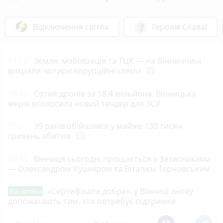
Відключення світла
Героям Слава!
11:12
Земля, мобілізація та ТЦК — на Вінниччині
викрили чотири корупційні схеми
photo_camera
10:45
Сотня дронів за 18,4 мільйона. Вінницька
мерія оголосила новий тендер для ЗСУ
10:01
39 раків обійшлися у майже 130 тисяч
гривень збитків
photo_camera
09:12
Вінниця сьогодні прощається з Захисниками
— Олександром Кушніром та Віталієм Терновським
«Сертифікати добра»: у Вінниці знову
Від читача
допомагають тим, хто потребує підтримки