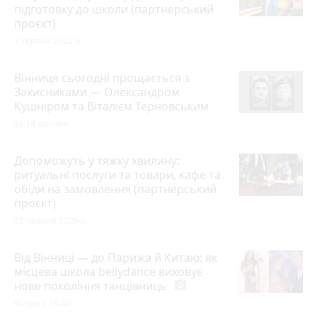
підготовку до школи (партнерський
проєкт)
3 серпня 2026 р.
Вінниця сьогодні прощається з
Захисниками — Олександром
Кушніром та Віталієм Терновським
за 14 хвилин
Допоможуть у тяжку хвилину:
ритуальні послуги та товари, кафе та
обіди на замовлення (партнерський
проєкт)
25 червня 2026 р.
Від Вінниці — до Парижа й Китаю: як
місцева школа bellydance виховує
нове покоління танцівниць
photo_camera
Вчора о 18:40