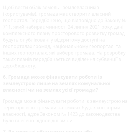
Щоб вести облік земель і землевласників
(користувачів), громада має створити власний
геопортал. Передбачено, що відповідно до Закону №
711, який набирає чинності 24 липня 2021 року, дані
комплексного плану просторового розвитку громад
будуть опубліковані у відкритому доступі на
геопорталах громад, національному геопорталі та
інших геопорталах, які вибере громада. На розробку
таких планів передбачається виділення субвенції з
держбюджету.
6. Громада може фінансувати роботи із
землеустрою лише на землях комунальної
власності чи на землях усієї громади?
Громада може фінансувати роботи із землеустрою на
території всієї громади на землях будь-якої форми
власності, адже Законом № 1423 до законодавства
було внесено відповідні зміни.
7. Як громаді обчислити площу або