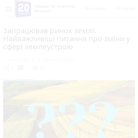
Пишеш ти! Коментує
Всі новини
Обговорен
Вінниця
Запрацював ринок землі.
Найважливіші питання про зміни у
сфері землеустрою
2 липня 2021 р.
Марія ЛЄХОВА
chat_bubble
share
visibility
0
1
425