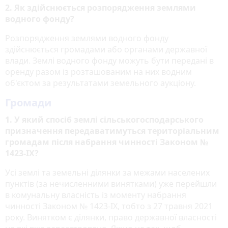
2. Як здійснюється розпорядження землями
водного фонду?
Розпорядження землями водного фонду
здійснюється громадами або органами державної
влади. Землі водного фонду можуть бути передані в
оренду разом із розташованим на них водним
об'єктом за результатами земельного аукціону.
Громади
1. У який спосіб землі сільськогосподарського
призначення передаватимуться територіальним
громадам після набрання чинності Законом №
1423-ІХ?
Усі землі та земельні ділянки за межами населених
пунктів (за нечисленними винятками) уже перейшли
в комунальну власність із моменту набрання
чинності Законом № 1423-ІХ, тобто з 27 травня 2021
року. Винятком є ділянки, право державної власності