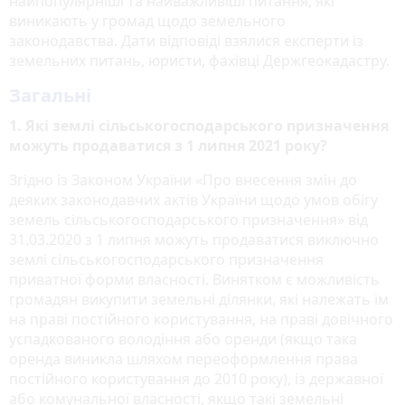
найпопулярніші та найважливіші питання, які
виникають у громад щодо земельного
законодавства. Дати відповіді взялися експерти із
земельних питань, юристи, фахівці Держгеокадастру.
Загальні
1. Які землі сільськогосподарського призначення
можуть продаватися з 1 липня 2021 року?
Згідно із Законом України «Про внесення змін до
деяких законодавчих актів України щодо умов обігу
земель сільськогосподарського призначення» від
31.03.2020 з 1 липня можуть продаватися виключно
землі сільськогосподарського призначення
приватної форми власності. Винятком є можливість
громадян викупити земельні ділянки, які належать їм
на праві постійного користування, на праві довічного
успадкованого володіння або оренди (якщо така
оренда виникла шляхом переоформлення права
постійного користування до 2010 року), із державної
або комунальної власності, якщо такі земельні