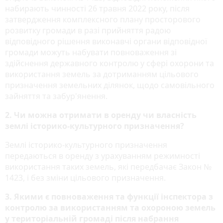
набирають чинності 26 травня 2022 року, після
затвердження комплексного плану просторового
розвитку громади в разі прийняття радою
відповідного рішення виконавчі органи відповідної
громади можуть набувати повноваження зі
здійснення державного контролю у сфері охорони та
використання земель за дотриманням цільового
призначення земельних ділянок, щодо самовільного
зайняття та забур'янення.
2. Чи можна отримати в оренду чи власність
землі історико-культурного призначення?
Землі історико-культурного призначення
передаються в оренду з урахуванням режимності
використання таких земель, які передбачає Закон №
1423, і без зміни цільового призначення.
3. Якими є повноваження та функції інспектора з
контролю за використанням та охороною земель
у територіальній громаді після набрання