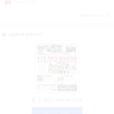
10
5 серпня 2026 р.
keyboard_arrow_right
Дивитись ще
СВІЖИЙ ВИПУСК
№ 31 від 5 серпня 2026
Читати номер