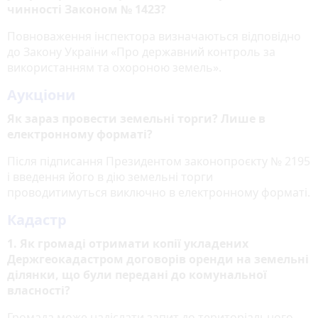
чинності Законом № 1423?
Повноваження інспектора визначаються відповідно
до Закону України «Про державний контроль за
використанням та охороною земель».
Аукціони
Як зараз провести земельні торги? Лише в
електронному форматі?
Після підписання Президентом законопроєкту № 2195
і введення його в дію земельні торги
проводитимуться виключно в електронному форматі.
Кадастр
1. Як громаді отримати копії укладених
Держгеокадастром договорів оренди на земельні
ділянки, що були передані до комунальної
власності?
Громада може надіслати запит до територіального