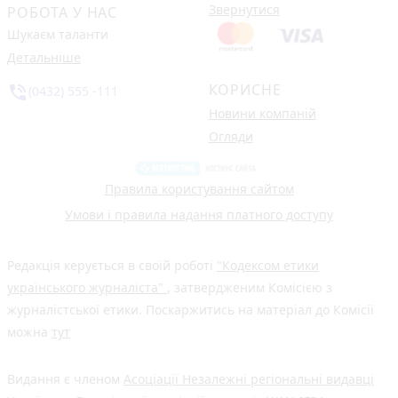
Звернутися
РОБОТА У НАС
Шукаєм таланти
Детальніше
КОРИСНЕ
phone_in_talk
(0432) 555 -111
Новини компаній
Огляди
Правила користування сайтом
Умови і правила надання платного доступу
Редакція керується в своїй роботі
"Кодексом етики
українського журналіста"
, затвердженим Комісією з
журналістської етики. Поскаржитись на матеріал до Комісії
можна
тут
Видання є членом
Асоціації Незалежні регіональні видавці