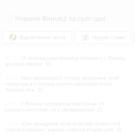
Новини Вінниці за сьогодні
Відключення світла
Героям Слава!
21:01
18 громадських криниць оновлять у Вінниці
до кінця серпня
photo_camera
20:15
Удар незламності: історія захисника, який
повернувся з полону і розпочав новий сезон
Прем’єр-ліги
photo_camera
20:01
У Вінниці перевірили повітря на тлі
аномальної спеки: чи є перевищення
photo_camera
19:30
«Син занедужав після бойових травм, то я
сіла на комбайн»: відома співачка збирає хліб
play_circle_filled