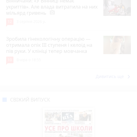
Вінничани: «У Вінниці немає
укриттів». Але влада витратила на них
мільярд гривень
photo_camera
12
3 серпня 2026 р.
Зробила гінекологічну операцію —
отримала опік ІІІ ступеня і келоїд на
пів руки. У клініці тепер мовчанка
10
Вчора о 18:55
keyboard_arrow_right
Дивитись ще
СВІЖИЙ ВИПУСК