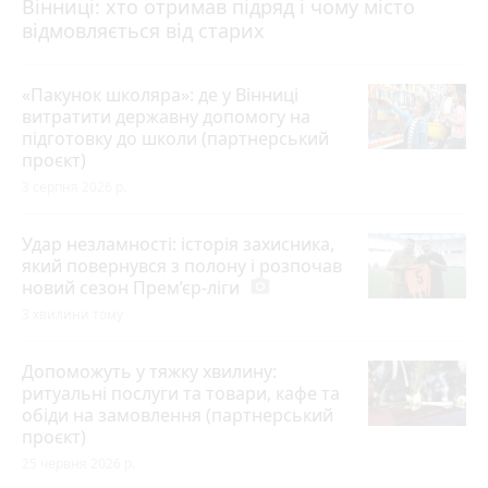
Вінниці: хто отримав підряд і чому місто
відмовляється від старих
«Пакунок школяра»: де у Вінниці
витратити державну допомогу на
підготовку до школи (партнерський
проєкт)
3 серпня 2026 р.
Удар незламності: історія захисника,
який повернувся з полону і розпочав
новий сезон Прем’єр-ліги
photo_camera
3 хвилини тому
Допоможуть у тяжку хвилину:
ритуальні послуги та товари, кафе та
обіди на замовлення (партнерський
проєкт)
25 червня 2026 р.