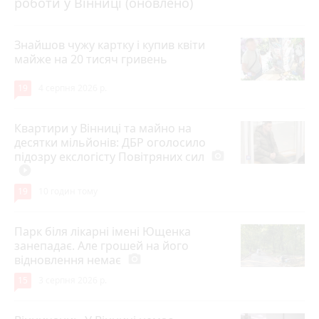
роботи у Вінниці (оновлено)
Знайшов чужу картку і купив квіти
майже на 20 тисяч гривень
19
4 серпня 2026 р.
Квартири у Вінниці та майно на
десятки мільйонів: ДБР оголосило
підозру екслогісту Повітряних сил
photo_camera
play_circle_filled
19
10 годин тому
Парк біля лікарні імені Ющенка
занепадає. Але грошей на його
відновлення немає
photo_camera
15
3 серпня 2026 р.