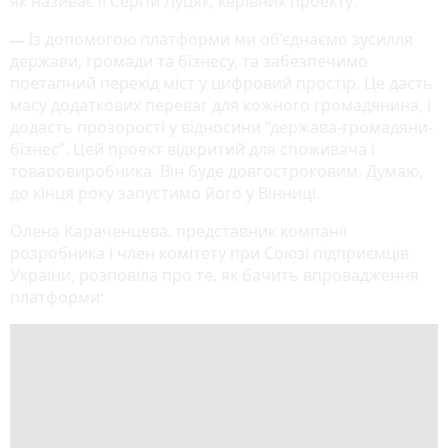
як називає її Сергій Луцяк, керівник проекту:
Із допомогою платформи ми об’єднаємо зусилля
— 
держави, громади та бізнесу, та забезпечимо
поетапний перехід міст у цифровий простір. Це дасть
масу додаткових переваг для кожного громадянина, і
додасть прозорості у відносини “держава-громадяни-
бізнес”. Цей проект відкритий для споживача і
товаровиробника. Він буде довгостроковим. Думаю,
до кінця року запустимо його у Вінниці.
Олена Караченцева, представник компанії
розробника і член комітету при Союзі підприємців
України, розповіла про те, як бачить впровадження
платформи: