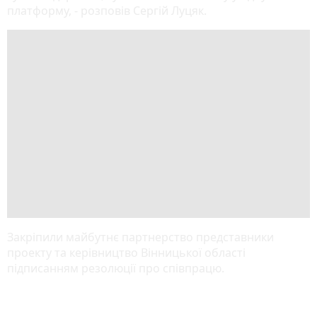
платформу, - розповів Сергій Луцяк.
Закріпили майбутнє партнерство представники
проекту та керівництво Вінницької області
підписанням резолюції про співпрацю.