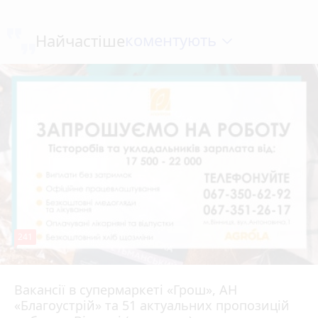
коментують
Найчастіше
241
Вакансії в супермаркеті «Грош», АН
4 серпня 2026 р.
«Благоустрій» та 51 актуальних пропозицій