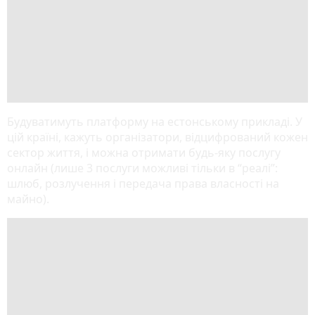
Будуватимуть платформу на естонському прикладі. У
цій країні, кажуть організатори, відцифрований кожен
сектор життя, і можна отримати будь-яку послугу
онлайн (лише 3 послуги можливі тільки в “реалі”:
шлюб, розлучення і передача права власності на
майно).