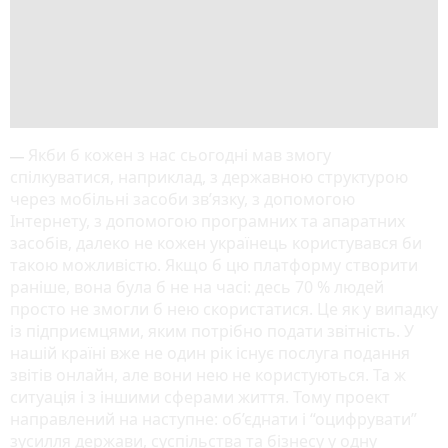
Якби б кожен з нас сьогодні мав змогу
— 
спілкуватися, наприклад, з державною структурою
через мобільні засоби зв’язку, з допомогою
Інтернету, з допомогою програмних та апаратних
засобів, далеко не кожен українець користувався би
такою можливістю. Якщо б цю платформу створити
раніше, вона була б не на часі: десь 70 % людей
просто не змогли б нею скористатися. Це як у випадку
із підприємцями, яким потрібно подати звітність. У
нашій країні вже не один рік існує послуга подання
звітів онлайн, але вони нею не користуються. Та ж
ситуація і з іншими сферами життя. Тому проект
направлений на наступне: об’єднати і “оцифрувати”
зусилля держави, суспільства та бізнесу у одну