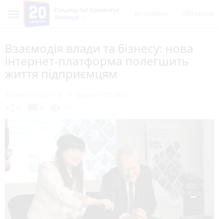
Пишеш ти! Коментує
Всі новини
Обговорен
Вінниця
Взаємодія влади та бізнесу: нова
інтернет-платформа полегшить
життя підприємцям
23 лютого 2017 р.
Діана ГУЛБІАНІ
chat_bubble
share
visibility
0
0
372