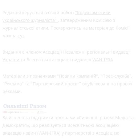
Редакція керується в своїй роботі
"Кодексом етики
українського журналіста"
, затвердженим Комісією з
журналістської етики. Поскаржитись на матеріал до Комісії
можна
тут
Видання є членом
Асоціації Незалежні регіональні видавці
України
та Всесвітньої асоціації видавців
WAN-IFRA
Матеріали з позначками "Новини компаній", "Прес-служба",
"Реклама" та "Партнерський проєкт" опубліковані на правах
реклами.
Здійснено за підтримки програми «Сильніші разом: Медіа та
Демократія», що реалізується Всесвітньою асоціацією
видавців новин (WAN-IFRA) у партнерстві з Асоціацією