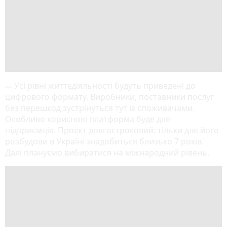
Усі рівні життєдіяльності будуть приведені до
— 
цифрового формату. Виробники, поставники послуг
без перешкод зустрінуться тут із споживачами.
Особливо корисною платформа буде для
підприємців. Проект довгостроковий: тільки для його
розбудови в Україні знадобиться близько 7 років.
Далі плануємо вибиратися на міжнародний рівень.