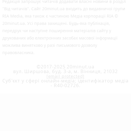
Редакція запрошує читачів додавати власні новини в розділ
"Від читачів". Сайт 20minut.ua входить до видавничої групи
RIA Media, яка також є частиною Медіа корпорації RIA ©
20minut.ua. Усі права захищені. Будь-яка публiкацiя,
передрук чи наступне поширення матеріалів сайту у
друкованих або електронних засобах масової інформації
можлива винятково у разі письмового дозволу
правовласника.
©2017-2025 20minut.ua
вул. Ширшова, буд. 3-а, м. Вінниця, 21032
[email protected]
Cуб'єкт у сфері онлайн-медіа; ідентифікатор медіа
- R40-02726.