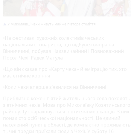
У Миколаївці чехи живуть майже півтора століття
•На фестивалі художніх колективів чеських
національних товариств, що відбувся вчора на
Вінниччині, побував Надзвичайний і Повноважний
Посол Чехії Радек Матула
•Що він сказав про «Карту чеха» й еміграцію тих, хто
має етнічне коріння
•Коли чехи вперше з’явилися на Вінниччині
Приблизно кожен п’ятий житель цього села походять
з етнічних чехів. Мова про Миколаївку Козятинського
району. Тут нараховується півтисячі мешканців. З них
понад сто осіб чеської національності. Це єдиний
населений пункт в області, де компактно проживають
ті, чиї предки приїхали сюди з Чехії. У суботу 16