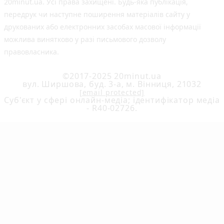
20minut.ua. Усі права захищені. Будь-яка публiкацiя,
передрук чи наступне поширення матеріалів сайту у
друкованих або електронних засобах масової інформації
можлива винятково у разі письмового дозволу
правовласника.
©2017-2025 20minut.ua
вул. Ширшова, буд. 3-а, м. Вінниця, 21032
[email protected]
Cуб'єкт у сфері онлайн-медіа; ідентифікатор медіа
- R40-02726.