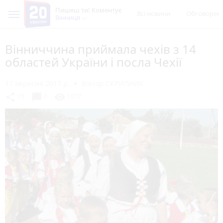
Пишеш ти! Коментує
Всі новини
Обговорен
Вінниця
Вінниччина приймала чехів з 14
областей України і посла Чехії
17 вересня 2017 р.
Віктор СКРИПНИК
chat_bubble
share
visibility
15
0
1017