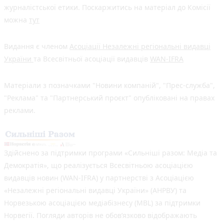
журналістської етики. Поскаржитись на матеріал до Комісії
можна
тут
Видання є членом
Асоціації Незалежні регіональні видавці
України
та Всесвітньої асоціації видавців
WAN-IFRA
Матеріали з позначками "Новини компаній", "Прес-служба",
"Реклама" та "Партнерський проєкт" опубліковані на правах
реклами.
Здійснено за підтримки програми «Сильніші разом: Медіа та
Демократія», що реалізується Всесвітньою асоціацією
видавців новин (WAN-IFRA) у партнерстві з Асоціацією
«Незалежні регіональні видавці України» (АНРВУ) та
Норвезькою асоціацією медіабізнесу (MBL) за підтримки
Норвегії. Погляди авторів не обов’язково відображають