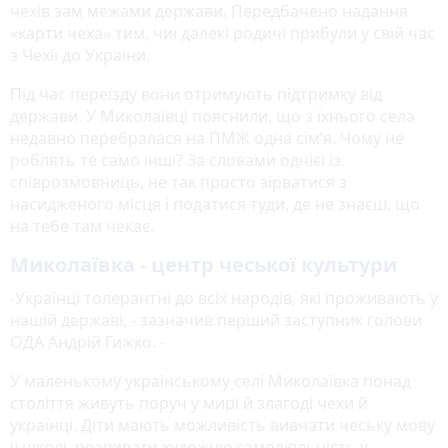
чехів зам межами держави. Передбачено надання
«карти чеха» тим, чиї далекі родичі прибули у свій час
з Чехії до України.
Під час переїзду вони отримують підтримку від
держави. У Миколаївці пояснили, що з їхнього села
недавно перебралася на ПМЖ одна сім’я. Чому не
роблять те само інші? За словами однієї із
співрозмовниць, не так просто зірватися з
насидженого місця і податися туди, де не знаєш, що
на тебе там чекає.
Миколаївка - центр чеської культури
-Українці толерантні до всіх народів, які проживають у
нашій державі, - зазначив перший заступник голови
ОДА Андрій Гижко. -
У маленькому українському селі Миколаївка понад
століття живуть поруч у мирі й злагоді чехи й
українці. Діти мають можливість вивчати чеську мову
у школі, розвивати художню самодіяльність у