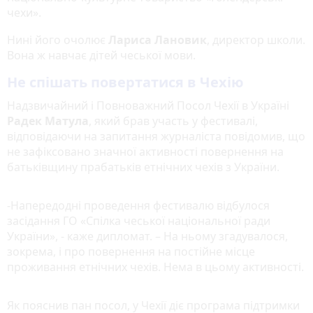
чехи».
Нині його очолює
Лариса Лановик
, директор школи.
Вона ж навчає дітей чеської мови.
Не спішать повертатися в Чехію
Надзвичайний і Повноважний Посол Чехії в Україні
Радек Матула
, який брав участь у фестивалі,
відповідаючи на запитання журналіста повідомив, що
не зафіксовано значної активності повернення на
батьківщину прабатьків етнічних чехів з України.
-Напередодні проведення фестивалю відбулося
засідання ГО «Спілка чеської національної ради
України», - каже дипломат. – На ньому згадувалося,
зокрема, і про повернення на постійне місце
проживання етнічних чехів. Нема в цьому активності.
Як пояснив пан посол, у Чехії діє програма підтримки