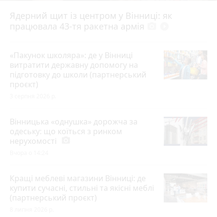
Ядерний щит із центром у Вінниці: як
працювала 43-тя ракетна армія
photo_camera
play_circle_filled
«Пакунок школяра»: де у Вінниці
витратити державну допомогу на
підготовку до школи (партнерський
проєкт)
3 серпня 2026 р.
Вінницька «однушка» дорожча за
одеську: що коїться з ринком
нерухомості
photo_camera
Вчора о 14:24
Кращі меблеві магазини Вінниці: де
купити сучасні, стильні та якісні меблі
(партнерський проєкт)
8 липня 2026 р.