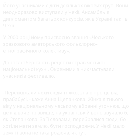
Його учасниками є діти декількох вікових груп. Вони
неодноразово виступали у Чехії. Ансамбль є
дипломантом багатьох конкурсів, як в Україні так і в
Чехії.
У 2000 році йому присвоєно звання «Чеського
зразкового аматорського фольклорно-
етнографічного колективу».
Дорослі зберігають рецепти страв чеської
національної кухні. Окремими з них частували
учасників фестивалю.
-Переїжджали чехи сюди тяжко, знаю про це від
прабабусі, - каже Анна Щепанкова. Жінка літнього
віку у національному чеському вбранні уточнює, що
це її дівоче прізвище, на українській воно звучало б,
як Степанкова. За її словами, перебралися сюди, бо
хотіли мати землю, бути господарями. У Чехії мало
землі і вона не така родюча, як тут.