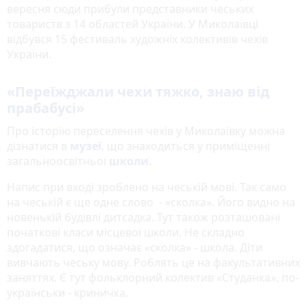
вересня сюди прибули представники чеських
товариств з 14 областей України. У Миколаївці
відбувся 15 фестиваль художніх колективів чехів
України.
«Переїжджали чехи тяжко, знаю від
прабабусі»
Про історію переселення чехів у Миколаївку можна
дізнатися в
музеї
, що знаходиться у приміщенні
загальноосвітньої
школи
.
Напис при вході зроблено на чеській мові. Так само
на чеській є ще одне слово - «сколка». Його видно на
новенькій будівлі дитсадка. Тут також розташовані
початкові класи місцевої школи. Не складно
здогадатися, що означає «сколка» - школа. Діти
вивчають чеську мову. Роблять це на факультативних
заняттях. Є тут фольклорний колектив «Студанка», по-
українськи - криничка.