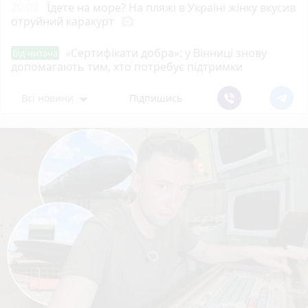
20:00
Їдете на море? На пляжі в Україні жінку вкусив
отруйний каракурт
photo_camera
«Сертифікати добра»: у Вінниці знову
Від читача
допомагають тим, хто потребує підтримки
Всі новини
Підпишись