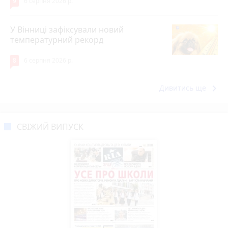
9
6 серпня 2026 р.
У Вінниці зафіксували новий
температурний рекорд
8
6 серпня 2026 р.
keyboard_arrow_right
Дивитись ще
СВІЖИЙ ВИПУСК