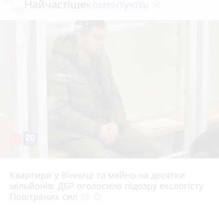
коментують
Найчастіше
17
Квартири у Вінниці та майно на десятки
6 серпня 2026 р.
мільйонів: ДБР оголосило підозру екслогісту
Повітряних сил
photo_camera
play_circle_filled