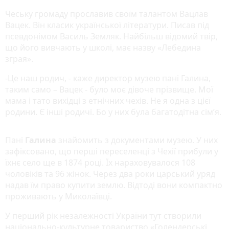
Чеську громаду прославив своїм талантом Вацлав
Вацек. Він класик української літератури. Писав під
псевдонімом Василь Земляк. Найбільш відомий твір,
що його вивчають у школі, має назву «Лебедина
зграя».
-Це наш родич, - каже директор музею пані Галина,
таким само – Вацек - було моє дівоче прізвище. Мої
мама і тато вихідці з етнічних чехів. Не я одна з цієї
родини. Є інші родичі. Бо у них була багатодітна сім’я.
Пані
Галина
знайомить з документами музею. У них
зафіксовано, що перші переселенці з Чехії прибули у
їхнє село ще в 1874 році. Їх нараховувалося 108
чоловіків та 96 жінок. Через два роки царський уряд
надав їм право купити землю. Відтоді вони компактно
проживають у Миколаївці.
У перший рік незалежності України тут створили
національно-культурне товариство «Голендерські