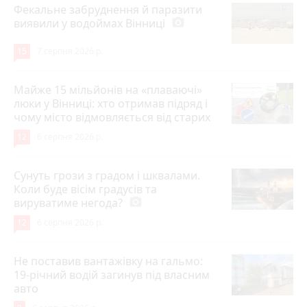
Фекальне забруднення й паразити
виявили у водоймах Вінниці
photo_camera
15
7 серпня 2026 р.
Майже 15 мільйонів на «плаваючі»
люки у Вінниці: хто отримав підряд і
чому місто відмовляється від старих
12
6 серпня 2026 р.
Сунуть грози з градом і шквалами.
Коли буде вісім градусів та
вируватиме негода?
photo_camera
12
6 серпня 2026 р.
Не поставив вантажівку на гальмо:
19-річний водій загинув під власним
авто