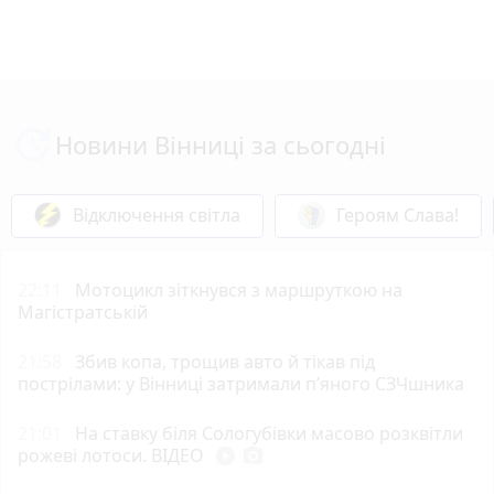
Новини Вінниці за сьогодні
Відключення світла
Героям Слава!
22:11
Мотоцикл зіткнувся з маршруткою на
Магістратській
21:58
Збив копа, трощив авто й тікав під
пострілами: у Вінниці затримали п’яного СЗЧшника
21:01
На ставку біля Сологубівки масово розквітли
рожеві лотоси. ВІДЕО
play_circle_filled
photo_camera