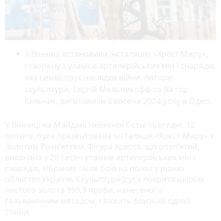
У Вінниці встановили інсталяцію «Хрест Миру»,
створену з уламків артилерійських мін і снарядів,
яка символізує наслідки війни. Автори
скульптури, Сергій Мельникофф та Віктор
Бєльчик, виготовили її восени 2024 року в Одесі.
У Вінниці на Майдані Небесної Сотні сьогодні, 12
лютого, була презентована інсталяція «Хрест Миру» з
Золотим Розп’яттям. Фігура Хреста, що розп’ятий,
виконана з 20 тисяч уламків артилерійських мін і
снарядів, зібраних після боїв на полях у різних
областях України. Скульптура Ісуса покрита шаром
чистого золота 999,9 проби, нанесеного
гальванічним методом, і важить близько однієї
тонни.