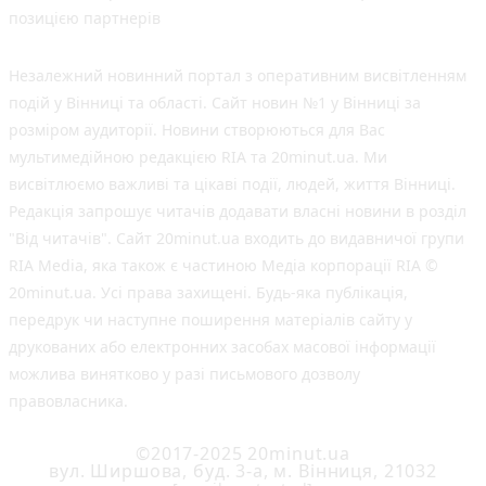
позицією партнерів
Незалежний новинний портал з оперативним висвітленням
подій у Вінниці та області. Сайт новин №1 у Вінниці за
розміром аудиторії. Новини створюються для Вас
мультимедійною редакцією RIA та 20minut.ua. Ми
висвітлюємо важливі та цікаві події, людей, життя Вінниці.
Редакція запрошує читачів додавати власні новини в розділ
"Від читачів". Сайт 20minut.ua входить до видавничої групи
RIA Media, яка також є частиною Медіа корпорації RIA ©
20minut.ua. Усі права захищені. Будь-яка публiкацiя,
передрук чи наступне поширення матеріалів сайту у
друкованих або електронних засобах масової інформації
можлива винятково у разі письмового дозволу
правовласника.
©2017-2025 20minut.ua
вул. Ширшова, буд. 3-а, м. Вінниця, 21032