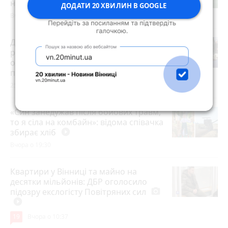
новий сезон Прем’єр-ліги
photo_camera
ДОДАТИ 20 ХВИЛИН В GOOGLE
Вчора о 20:15
Допоможуть у тяжку хвилину:
ритуальні послуги та товари, кафе та
обіди на замовлення (партнерський
проєкт)
25 червня 2026 р.
«Син занедужав після бойових травм,
то я сіла на комбайн»: відома співачка
збирає хліб
play_circle_filled
Вчора о 19:30
Квартири у Вінниці та майно на
десятки мільйонів: ДБР оголосило
підозру екслогісту Повітряних сил
photo_camera
play_circle_filled
19
Вчора о 10:37