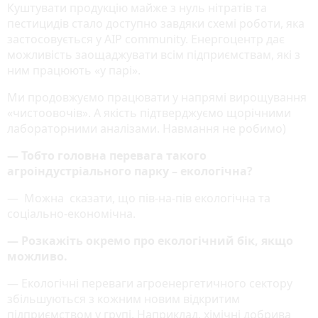
Куштувати продукцію майже з нуль нітратів та
пестицидів стало доступно завдяки схемі роботи, яка
застосовується у AIP community. Енергоцентр дає
можливість заощаджувати всім підприємствам, які з
ним працюють «у парі».
Ми продовжуємо працювати у напрямі вирощування
«чистоовочів». А якість підтверджуємо щорічними
лабораторними аналізами. Навмання не робимо)
— Тобто головна перевага такого
агроіндустріального парку – екологічна?
— Можна сказати, що пів-на-пів екологічна та
соціально-економічна.
— Розкажіть окремо про екологічний бік, якщо
можливо.
— Екологічні переваги агроенергетичного сектору
збільшуються з кожним новим відкритим
підприємством у групі. Наприклад, хімічні добрива