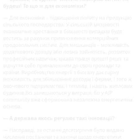
будеш! То що ж для економіки?
— Для економіки – підвищення попиту на продукцію
сільського господарства. У сільській місцевості
економічне зростання в більшості випадків буде
вестись за рахунок примноження комерційних
продовольчих систем. Для мешканців – можливість
додаткового доходу або повна зайнятість, розвиток
професійних навичок, цікава праця врешті решт та
відчуття себе приналежним до своєї громади та
країни. Виробництво енергії з біогазу дає гарну
можливість для збільшення доходів і ферми, і того ж
овочевого підприємства, і теплиці, і навіть житлових
будинків.Всі залишаються у виграші, бо у AIP
community вже сформована незалежна енергетична
основа.
— А держава якось регулює такі інновації?
— Насправді, за останні десятиріччя було видано
численні постанови та закони щодо енергетики,