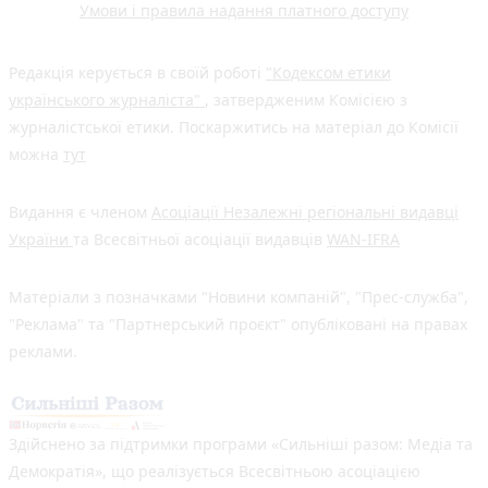
Умови і правила надання платного доступу
Редакція керується в своїй роботі
"Кодексом етики
українського журналіста"
, затвердженим Комісією з
журналістської етики. Поскаржитись на матеріал до Комісії
можна
тут
Видання є членом
Асоціації Незалежні регіональні видавці
України
та Всесвітньої асоціації видавців
WAN-IFRA
Матеріали з позначками "Новини компаній", "Прес-служба",
"Реклама" та "Партнерський проєкт" опубліковані на правах
реклами.
Здійснено за підтримки програми «Сильніші разом: Медіа та
Демократія», що реалізується Всесвітньою асоціацією