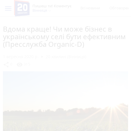
Пишеш ти! Коментує
Всі новини
Обговорен
Вінниця
Вдома краще! Чи може бізнес в
українському селі бути ефективним
(Пресслужба Organic-D)
1 вересня 2020 р.
20 хвилин (Вінниця)
share
visibility
0
315