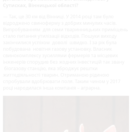
Сутисках, Вінницької області?
— Так, це 30 км від Вінниці. У 2014 році там було
відроджено свиноферму з добрих минулих часів.
Випробуванням для семи тваринницьких приміщень
стало питання утилізації відходів. Пошуки виходу
закінчилися успіхом доволі швидко. І за рік була
побудована новітня газову установку. Власник
свинокомплексу зусиллями фермерів та місцевих
інженерів спорудив без жодних інвестицій так звану
біогазову станцію, яка зброджує рештки
життєдіяльності тварин. Отриманою рідиною
спробували вдобрювати поля. Таким чином у 2017
році народилася інша компанія – аграрна.