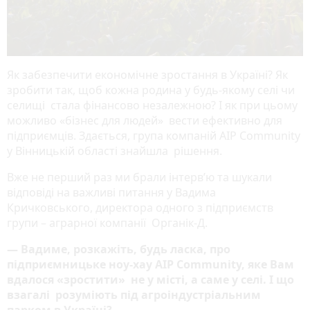
Як забезпечити економічне зростання в Україні? Як
зробити так, щоб кожна родина у будь-якому селі чи
селищі стала фінансово незалежною? І як при цьому
можливо «бізнес для людей» вести ефективно для
підприємців. Здається, група компаній AIP Community
у Вінницькій області знайшла рішення.
Вже не перший раз ми брали інтерв’ю та шукали
відповіді на важливі питання у Вадима
Кричковського, директора одного з підприємств
групи – аграрної компанії Органік-Д.
— Вадиме, розкажіть, будь ласка, про
підприємницьке ноу-хау AIP Community, яке Вам
вдалося «зростити» не у місті, а саме у селі. І що
взагалі розуміють під агроіндустріальним
парком в Україні?