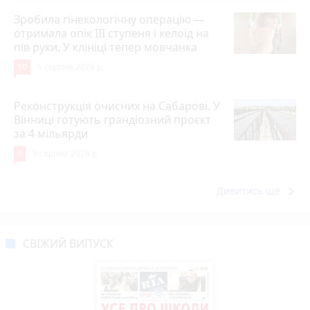
Зробила гінекологічну операцію —
отримала опік ІІІ ступеня і келоїд на
пів руки. У клініці тепер мовчанка
10
5 серпня 2026 р.
Реконструкція очисних на Сабарові. У
Вінниці готують грандіозний проєкт
за 4 мільярди
9
5 серпня 2026 р.
keyboard_arrow_right
Дивитись ще
СВІЖИЙ ВИПУСК