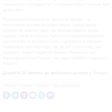
сільського господарства та промисловості країни. Ми
це бачимо.
Прискорення попиту на викопне паливо та
зменшення впливу на навколишнє середовище
привертає широку увагу до відновлюваних видів
палива, таких як біогаз. Разом із новими викликами
суспільства та економічного становища в України
появилися такі партнерства, як AIP community, що
прагнуть нового ведення бізнесу. Впевнені, що
агроіндустріальні парки – це наше майбутнє вдома, в
Україні!
Додайте 20 хвилин до вибраних джерел у
Google
бізнес
земля
гроші
ідеї для бізнесу