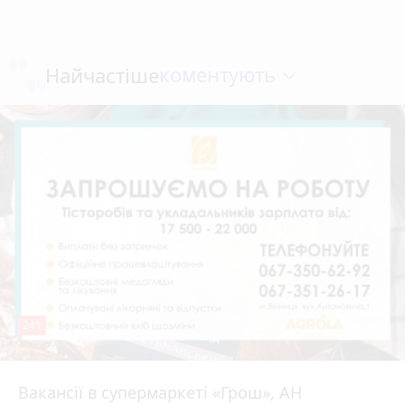
коментують
Найчастіше
241
Вакансії в супермаркеті «Грош», АН
4 серпня 2026 р.