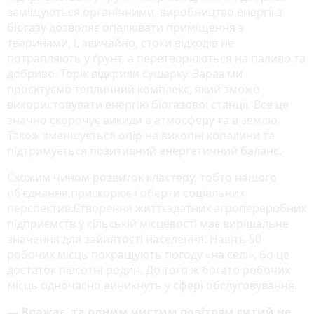
заміщуються органічними, виробництво енергії з
біогазу дозволяє опалювати приміщення з
тваринами, і, звичайно, стоки відходів не
потрапляють у ґрунт, а перетворюються на паливо та
добриво. Торік відкрили сушарку. Зараз ми
проєктуємо тепличний комплекс, який зможе
використовувати енергію біогазової станції. Все це
значно скорочує викиди в атмосферу та в землю.
Також зменшується опір на викопні копалини та
підтримується позитивний енергетичний баланс.
Схожим чином розвиток кластеру, тобто нашого
об’єднання,прискорює і оберти соціальних
перспектив.Створення життєздатних агропереробних
підприємств у сільській місцевості має вирішальне
значення для зайнятості населення. Навіть 50
робочих місць покращують погоду «на селі», бо це
достаток півсотні родин. До того ж богато робочих
місць одночасно виникнуть у сфері обслуговування.
— Вражає, та одним чистим повітрям ситий не