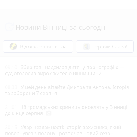
Новини Вінниці за сьогодні
Відключення світла
Героям Слава!
09:10
Зберігав і надсилав дитячу порнографію —
суд оголосив вирок жителю Вінниччини
08:38
У цей день вітайте Дмитра та Антона. Історія
та заборони 7 серпня
21:01
18 громадських криниць оновлять у Вінниці
до кінця серпня
photo_camera
20:15
Удар незламності: історія захисника, який
повернувся з полону і розпочав новий сезон