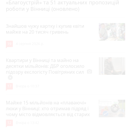
«Благоустрій» та 51 актуальних пропозицій
роботи у Вінниці (оновлено)
Знайшов чужу картку і купив квіти
майже на 20 тисяч гривень
19
4 серпня 2026 р.
Квартири у Вінниці та майно на
десятки мільйонів: ДБР оголосило
підозру екслогісту Повітряних сил
photo_camera
play_circle_filled
17
Вчора о 10:37
Майже 15 мільйонів на «плаваючі»
люки у Вінниці: хто отримав підряд і
чому місто відмовляється від старих
12
Вчора о 13:42