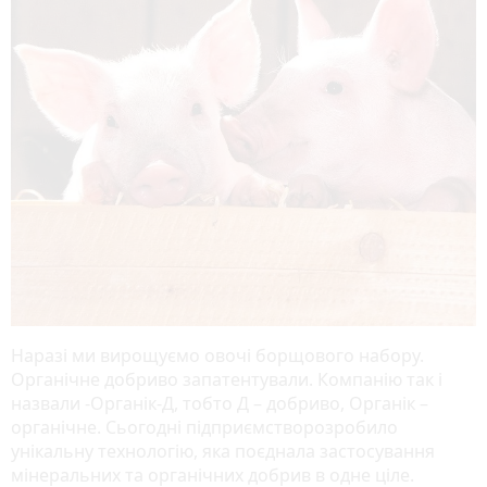
Наразі ми вирощуємо овочі борщового набору.
Органічне добриво запатентували. Компанію так і
назвали -Органік-Д, тобто Д – добриво, Органік –
органічне. Сьогодні підприємстворозробило
унікальну технологію, яка поєднала застосування
мінеральних та органічних добрив в одне ціле.