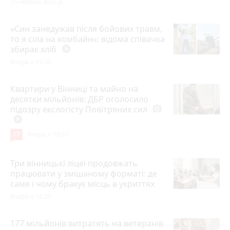
25 червня 2026 р.
«Син занедужав після бойових травм,
то я сіла на комбайн»: відома співачка
збирає хліб
play_circle_filled
Вчора о 19:30
Квартири у Вінниці та майно на
десятки мільйонів: ДБР оголосило
підозру екслогісту Повітряних сил
photo_camera
play_circle_filled
17
Вчора о 10:37
Три вінницькі ліцеї продовжать
працювати у змішаному форматі: де
саме і чому бракує місць в укриттях
Вчора о 18:20
177 мільйонів витратять на ветеранів