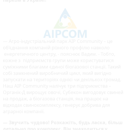
— Агро-індустріальний парк AIP Community – це
об’єднання компаній різного профілю навколо
енергетичного центру, - пояснює Вадим. - Тобто,
кожне з підприємств групи може користуватися
суміжними благами єдиної біогазової станції. Такий
собі замкнений виробничий цикл, який вигідно
запускати на територіях однієї чи декількох громад.
Наш AIP Community налічує три підприємства –
Органік-Д вирощує овочі, Субекон вигодовує свиней
на продаж, а біогазова станція, яка працює на
відходах свинокомплексу, генерує добрива для
аграрної компанії.
— Звучить чудово! Розкажіть, будь ласка, більш
детально про комплекс. Він знаходиться у