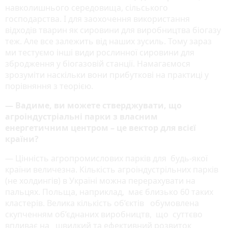
навколишнього середовища, сільського
господарства. І для заохочення використання
відходів тварин як сировини для виробництва біогазу
теж. Але все залежить від наших зусиль. Тому зараз
ми тестуємо інші види рослинної сировини для
збродження у біогазовій станції. Намагаємося
зрозуміти наскільки вони прибуткові на практиці у
порівняння з теорією.
— Вадиме, ви можете стверджувати, що
агроіндустріальні парки з власним
енергетичним центром – це вектор для всієї
країни?
— Цінність агропромислових парків для будь-якої
країни величезна. Кількість агроіндустрільних парків
(не холдингів) в Україні можна перерахувати на
пальцях. Польща, наприклад, має близько 60 таких
кластерів. Велика кількість об’єктів обумовлена
скупченням об’єднаних виробництв, що суттєво
впливає на швидкий та ефективний розвиток