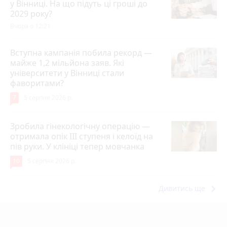
у Вінниці. На що підуть ці гроші до
2029 року?
Вчора о 12:21
Вступна кампанія побила рекорд —
майже 1,2 мільйона заяв. Які
університети у Вінниці стали
фаворитами?
7
5 серпня 2026 р.
Зробила гінекологічну операцію —
отримала опік ІІІ ступеня і келоїд на
пів руки. У клініці тепер мовчанка
10
5 серпня 2026 р.
keyboard_arrow_right
Дивитись ще