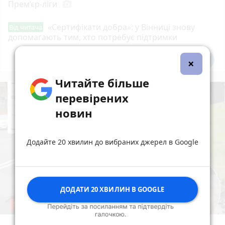
Прем’єр-ліги
photo_camera
«Сертифікати добра»: у Вінниці знову
Від читача
допомагають тим, хто потребує підтримки
Всі новини
Підпишись
×
Читайте більше
перевірених
новин
Додайте 20 хвилин до вибраних джерел в Google
ДОДАТИ 20 ХВИЛИН В GOOGLE
12