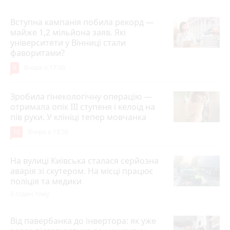
Вступна кампанія побила рекорд —
майже 1,2 мільйона заяв. Які
університети у Вінниці стали
фаворитами?
6
Вчора о 17:36
Зробила гінекологічну операцію —
отримала опік ІІІ ступеня і келоїд на
пів руки. У клініці тепер мовчанка
10
Вчора о 18:55
На вулиці Київська сталася серйозна
аварія зі скутером. На місці працює
поліція та медики
6 годин тому
Від павербанка до інвертора: як уже