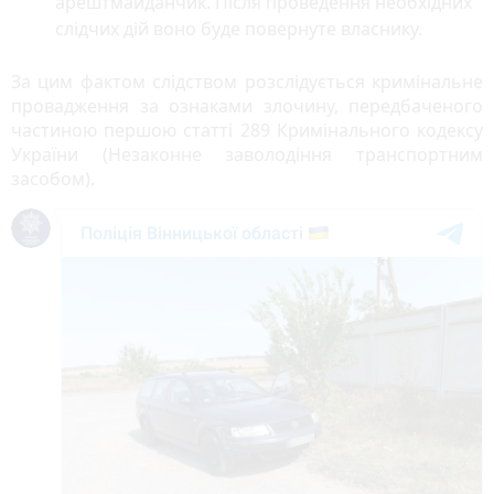
арештмайданчик. Після проведення необхідних
слідчих дій воно буде повернуте власнику.
За цим фактом слідством розслідується кримінальне
провадження за ознаками злочину, передбаченого
частиною першою статті 289 Кримінального кодексу
України (Незаконне заволодіння транспортним
засобом).