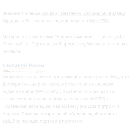
Видання є членом
Асоціації Незалежні регіональні видавці
України
та Всесвітньої асоціації видавців
WAN-IFRA
Матеріали з позначками "Новини компаній", "Прес-служба",
"Реклама" та "Партнерський проєкт" опубліковані на правах
реклами.
Здійснено за підтримки програми «Сильніші разом: Медіа та
Демократія», що реалізується Всесвітньою асоціацією
видавців новин (WAN-IFRA) у партнерстві з Асоціацією
«Незалежні регіональні видавці України» (АНРВУ) та
Норвезькою асоціацією медіабізнесу (MBL) за підтримки
Норвегії. Погляди авторів не обов’язково відображають
офіційну позицію партнерів програми.