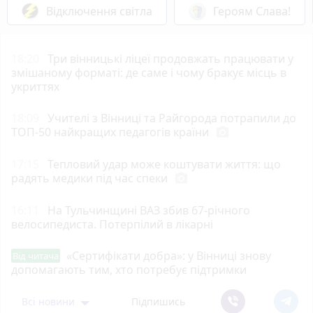
Відключення світла
Героям Слава!
18:20
Три вінницькі ліцеї продовжать працювати у
змішаному форматі: де саме і чому бракує місць в
укриттях
18:09
Учителі з Вінниці та Райгорода потрапили до
ТОП-50 найкращих педагогів країни
photo_camera
17:15
Тепловий удар може коштувати життя: що
радять медики під час спеки
photo_camera
16:11
На Тульчинщині ВАЗ збив 67-річного
велосипедиста. Потерпілий в лікарні
«Сертифікати добра»: у Вінниці знову
Від читача
допомагають тим, хто потребує підтримки
Всі новини
Підпишись