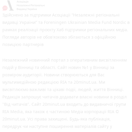
Здійснено за підтримки Асоціації “Незалежні регіональні
видавці України” та Foreningen Ukrainian Media Fund Nordic в
рамках реалізації проєкту Хаб підтримки регіональних медіа.
Погляди авторів не обов'язково збігаються з офіційною
позицією партнерів
Незалежний новинний портал з оперативним висвітленням
подій у Вінниці та області. Сайт новин №1 у Вінниці за
розміром аудиторії. Новини створюються для Вас
мультимедійною редакцією RIA та 20minut.ua. Ми
висвітлюємо важливі та цікаві події, людей, життя Вінниці.
Редакція запрошує читачів додавати власні новини в розділ
"Від читачів". Сайт 20minut.ua входить до видавничої групи
RIA Media, яка також є частиною Медіа корпорації RIA ©
20minut.ua. Усі права захищені. Будь-яка публiкацiя,
передрук чи наступне поширення матеріалів сайту у