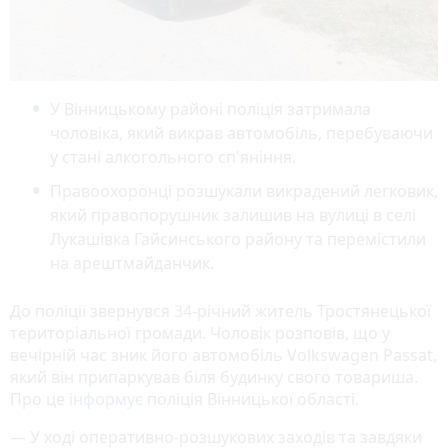
У Вінницькому районі поліція затримала
чоловіка, який викрав автомобіль, перебуваючи
у стані алкогольного сп'яніння.
Правоохоронці розшукали викрадений легковик,
який правопорушник залишив на вулиці в селі
Лукашівка Гайсинського району та перемістили
на арештмайданчик.
До поліції звернувся 34-річний житель Тростянецької
територіальної громади. Чоловік розповів, що у
вечірній час зник його автомобіль Volkswagen Passat,
який він припаркував біля будинку свого товариша.
Про це
інформує
поліція Вінницької області.
— У ході оперативно-розшукових заходів та завдяки