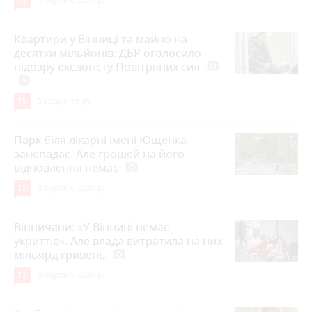
Квартири у Вінниці та майно на
десятки мільйонів: ДБР оголосило
підозру екслогісту Повітряних сил
photo_camera
play_circle_filled
19
5 годин тому
Парк біля лікарні імені Ющенка
занепадає. Але грошей на його
відновлення немає
photo_camera
15
3 серпня 2026 р.
Вінничани: «У Вінниці немає
укриттів». Але влада витратила на них
мільярд гривень
photo_camera
12
3 серпня 2026 р.