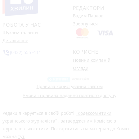
РЕДАКТОРИ
Вадим Павлов
Звернутися
РОБОТА У НАС
Шукаєм таланти
Детальніше
КОРИСНЕ
phone_in_talk
(0432) 555 -111
Новини компаній
Огляди
Правила користування сайтом
Умови і правила надання платного доступу
Редакція керується в своїй роботі
"Кодексом етики
українського журналіста"
, затвердженим Комісією з
журналістської етики. Поскаржитись на матеріал до Комісії
можна
тут