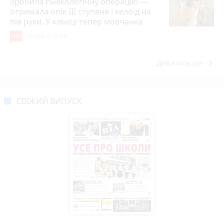
Зробила гінекологічну операцію —
отримала опік ІІІ ступеня і келоїд на
пів руки. У клініці тепер мовчанка
10
Вчора о 18:55
keyboard_arrow_right
Дивитись ще
СВІЖИЙ ВИПУСК