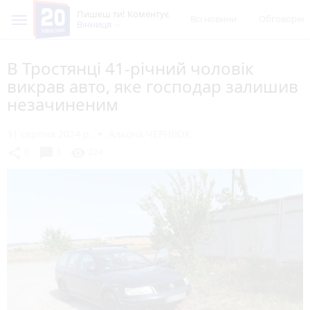
Пишеш ти! Коментує
Всі новини
Обговорен
Вінниця
В Тростянці 41-річний чоловік
викрав авто, яке господар залишив
незачиненим
31 серпня 2024 р.
Альона ЧЕРНІЮК
chat_bubble
share
visibility
0
3
224