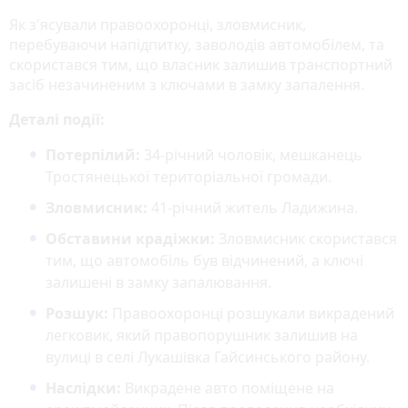
Як з'ясували правоохоронці, зловмисник,
перебуваючи напідпитку, заволодів автомобілем, та
скористався тим, що власник залишив транспортний
засіб незачиненим з ключами в замку запалення.
Деталі події:
Потерпілий:
34-річний чоловік, мешканець
Тростянецької територіальної громади.
Зловмисник:
41-річний житель Ладижина.
Обставини крадіжки:
Зловмисник скористався
тим, що автомобіль був відчинений, а ключі
залишені в замку запалювання.
Розшук:
Правоохоронці розшукали викрадений
легковик, який правопорушник залишив на
вулиці в селі Лукашівка Гайсинського району.
Наслідки:
Викрадене авто поміщене на