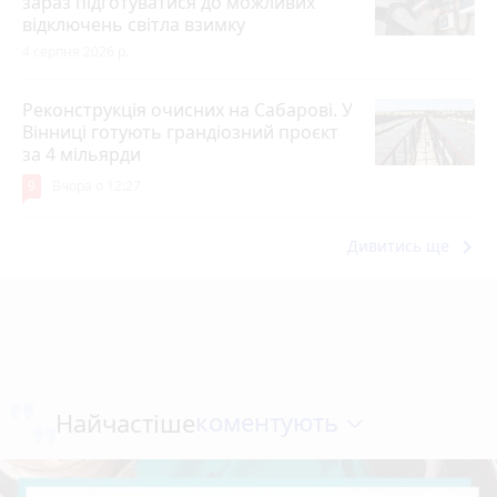
зараз підготуватися до можливих
відключень світла взимку
4 серпня 2026 р.
Реконструкція очисних на Сабарові. У
Вінниці готують грандіозний проєкт
за 4 мільярди
9
Вчора о 12:27
keyboard_arrow_right
Дивитись ще
коментують
Найчастіше