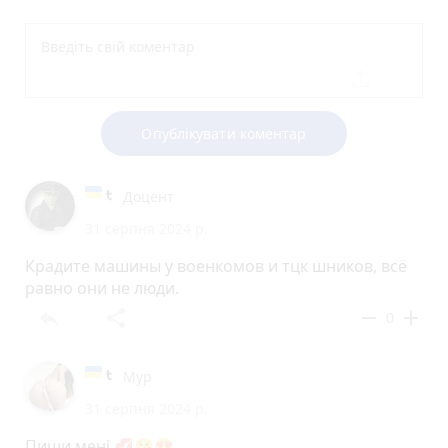
Опублікувати коментар
Доцент
31 серпня 2024 р.
Крадите машины у военкомов и тцк шников, всё
равно они не люди.
reply
share
remove
add
0
Мур
31 серпня 2024 р.
Пиши мені 💋😘😍