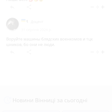
reply
share
remove
add
0
Доцент
31 серпня 2024 р.
Воруйте машины блядских военкомов и тцк
шников, бо они не люди.
reply
share
remove
add
0
Новини Вінниці за сьогодні