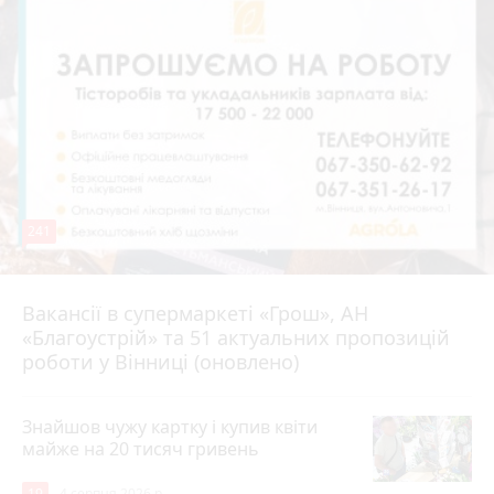
241
Вакансії в супермаркеті «Грош», АН
4 серпня 2026 р.
«Благоустрій» та 51 актуальних пропозицій
роботи у Вінниці (оновлено)
Знайшов чужу картку і купив квіти
майже на 20 тисяч гривень
19
4 серпня 2026 р.