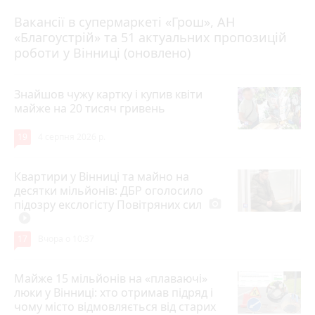
Вакансії в супермаркеті «Грош», АН
4 серпня 2026 р.
«Благоустрій» та 51 актуальних пропозицій
роботи у Вінниці (оновлено)
Знайшов чужу картку і купив квіти
майже на 20 тисяч гривень
19
4 серпня 2026 р.
Квартири у Вінниці та майно на
десятки мільйонів: ДБР оголосило
підозру екслогісту Повітряних сил
photo_camera
play_circle_filled
17
Вчора о 10:37
Майже 15 мільйонів на «плаваючі»
люки у Вінниці: хто отримав підряд і
чому місто відмовляється від старих