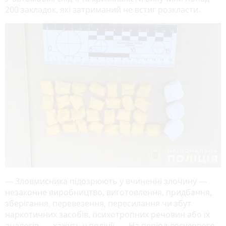
200 закладок, які затриманий не встиг розкласти.
— Зловмисника підозрюють у вчиненні злочину —
незаконне виробництво, виготовлення, придбання,
зберігання, перевезення, пересилання чи збут
наркотичних засобів, психотропних речовин або їх
аналогів, — кажуть у поліції. — На період досудового