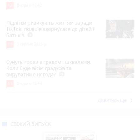
12
Вчора о 13:42
Підлітки ризикують життям заради
TikTok: поліція звернулася до дітей і
батьків
play_circle_filled
11
5 серпня 2026 р.
Сунуть грози з градом і шквалами.
Коли буде вісім градусів та
вируватиме негода?
photo_camera
11
Вчора о 12:44
keyboard_arrow_right
Дивитись ще
СВІЖИЙ ВИПУСК