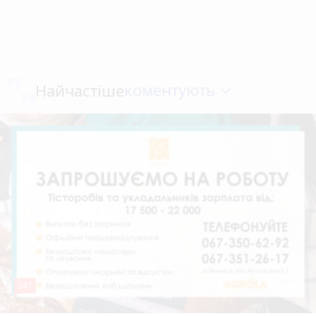
коментують
Найчастіше
241