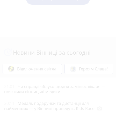
Новини Вінниці за сьогодні
Відключення світла
Героям Слава!
21:01
Чи справді яблуко щодня замінює лікаря —
пояснили вінницькі медики
20:11
Медалі, подарунки та дистанції для
найменших — у Вінниці проведуть Kids Race
photo_camera