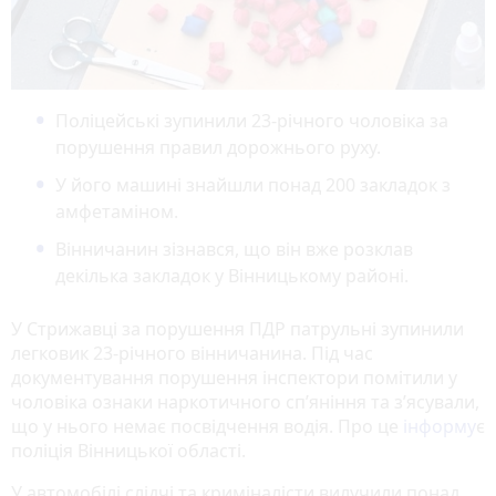
Поліцейські зупинили 23-річного чоловіка за
порушення правил дорожнього руху.
У його машині знайшли понад 200 закладок з
амфетаміном.
Вінничанин зізнався, що він вже розклав
декілька закладок у Вінницькому районі.
У Стрижавці за порушення ПДР патрульні зупинили
легковик 23-річного вінничанина. Під час
документування порушення інспектори помітили у
чоловіка ознаки наркотичного сп’яніння та з’ясували,
що у нього немає посвідчення водія. Про це
інформу
є
поліція Вінницької області.
У автомобілі слідчі та криміналісти вилучили понад