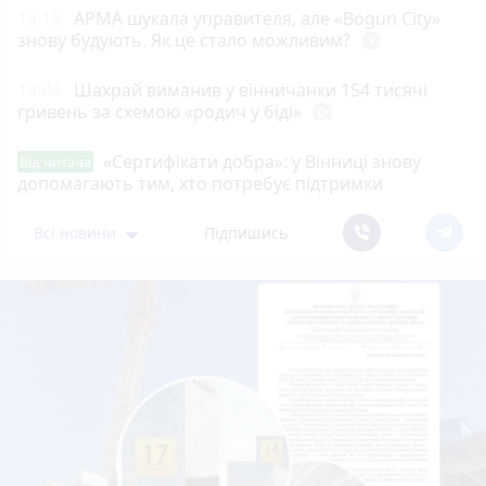
19:15
АРМА шукала управителя, але «Bogun City»
знову будують. Як це стало можливим?
play_circle_filled
19:04
Шахрай виманив у вінничанки 154 тисячі
гривень за схемою «родич у біді»
photo_camera
«Сертифікати добра»: у Вінниці знову
Від читача
допомагають тим, хто потребує підтримки
Всі новини
Підпишись