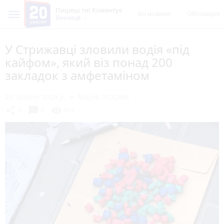
Пишеш ти! Коментує
Всі новини
Обговорен
Вінниця
У Стрижавці зловили водія «під
кайфом», який віз понад 200
закладок з амфетаміном
29 травня 2024 р.
Марія ЛЄХОВА
chat_bubble
share
visibility
0
0
604