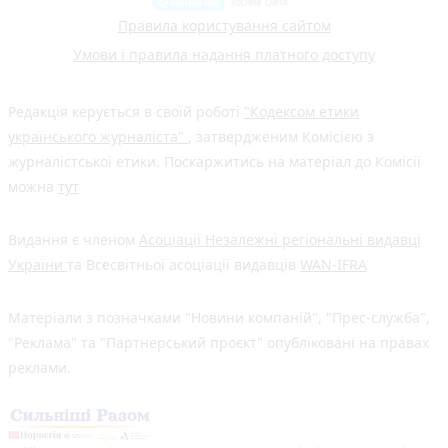
Правила користування сайтом
Умови і правила надання платного доступу
Редакція керується в своїй роботі
"Кодексом етики
українського журналіста"
, затвердженим Комісією з
журналістської етики. Поскаржитись на матеріал до Комісії
можна
тут
Видання є членом
Асоціації Незалежні регіональні видавці
України
та Всесвітньої асоціації видавців
WAN-IFRA
Матеріали з позначками "Новини компаній", "Прес-служба",
"Реклама" та "Партнерський проєкт" опубліковані на правах
реклами.