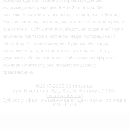
розміром аудиторії. Новини створюються для Вас
мультимедійною редакцією RIA та 20minut.ua. Ми
висвітлюємо важливі та цікаві події, людей, життя Вінниці.
Редакція запрошує читачів додавати власні новини в розділ
"Від читачів". Сайт 20minut.ua входить до видавничої групи
RIA Media, яка також є частиною Медіа корпорації RIA ©
20minut.ua. Усі права захищені. Будь-яка публiкацiя,
передрук чи наступне поширення матеріалів сайту у
друкованих або електронних засобах масової інформації
можлива винятково у разі письмового дозволу
правовласника.
©2017-2025 20minut.ua
вул. Ширшова, буд. 3-а, м. Вінниця, 21032
[email protected]
Cуб'єкт у сфері онлайн-медіа; ідентифікатор медіа
- R40-02726.