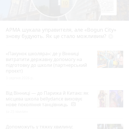
АРМА шукала управителя, але «Bogun City»
знову будують. Як це стало можливим?
play_circle_filled
«Пакунок школяра»: де у Вінниці
витратити державну допомогу на
підготовку до школи (партнерський
проєкт)
3 серпня 2026 р.
Від Вінниці — до Парижа й Китаю: як
місцева школа bellydance виховує
нове покоління танцівниць
photo_camera
за 25 хвилин
Допоможуть у тяжку хвилину: