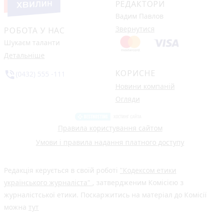
РЕДАКТОРИ
Вадим Павлов
Звернутися
РОБОТА У НАС
Шукаєм таланти
Детальніше
КОРИСНЕ
phone_in_talk
(0432) 555 -111
Новини компаній
Огляди
Правила користування сайтом
Умови і правила надання платного доступу
Редакція керується в своїй роботі
"Кодексом етики
українського журналіста"
, затвердженим Комісією з
журналістської етики. Поскаржитись на матеріал до Комісії
можна
тут