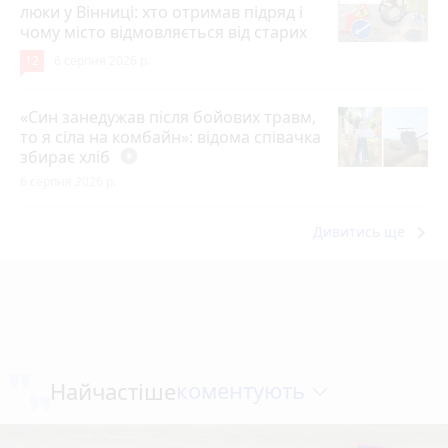
люки у Вінниці: хто отримав підряд і
чому місто відмовляється від старих
12
6 серпня 2026 р.
«Син занедужав після бойових травм,
то я сіла на комбайн»: відома співачка
збирає хліб
play_circle_filled
6 серпня 2026 р.
keyboard_arrow_right
Дивитись ще
коментують
Найчастіше