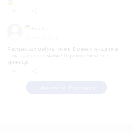
😱
reply
share
remove
add
-1
Читач57
24 квітня 2025 р.
Я думаю, що мабуть тисячі. В мене у сусіда така
сама, лайно вже майже 10 років тече мені в
криницю.
reply
share
remove
add
1
Дивитись ще 2 відповідей