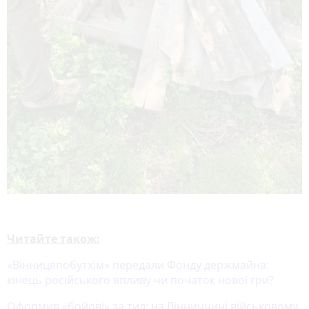
Читайте також:
«Вінницяпобутхім» передали Фонду держмайна:
кінець російського впливу чи початок нової гри?
Оформив «бойові» за тил: на Вінниччині військовому