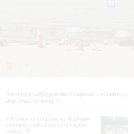
15
7 серпня 2026 р.
Фекальне забруднення й паразити виявили у
водоймах Вінниці
photo_camera
У Тиврові попрощалися з 15-річним
хлопцем, який загинув у палаючій
автівці
play_circle_filled