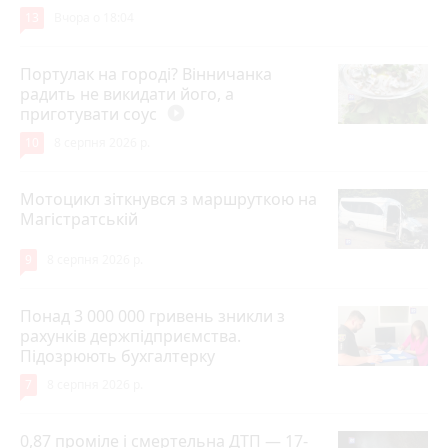
13
Вчора о 18:04
Портулак на городі? Вінничанка
радить не викидати його, а
приготувати соус
play_circle_filled
10
8 серпня 2026 р.
Мотоцикл зіткнувся з маршруткою на
Магістратській
9
8 серпня 2026 р.
Понад 3 000 000 гривень зникли з
рахунків держпідприємства.
Підозрюють бухгалтерку
7
8 серпня 2026 р.
0,87 проміле і смертельна ДТП — 17-