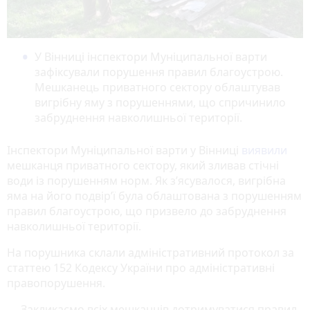
У Вінниці інспектори Муніципальної варти
зафіксували порушення правил благоустрою.
Мешканець приватного сектору облаштував
вигрібну яму з порушеннями, що спричинило
забруднення навколишньої території.
Інспектори Муніципальної варти у Вінниці
виявили
мешканця приватного сектору, який зливав стічні
води із порушенням норм. Як з’ясувалося, вигрібна
яма на його подвір’ї була облаштована з порушенням
правил благоустрою, що призвело до забруднення
навколишньої території.
На порушника склали адміністративний протокол за
статтею 152 Кодексу України про адміністративні
правопорушення.
— Закликаємо всіх мешканців дотримуватися правил