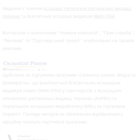
Видання є членом
Асоціації Незалежні регіональні видавці
України
та Всесвітньої асоціації видавців
WAN-IFRA
Матеріали з позначками "Новини компаній", "Прес-служба",
"Реклама" та "Партнерський проєкт" опубліковані на правах
реклами.
Здійснено за підтримки програми «Сильніші разом: Медіа та
Демократія», що реалізується Всесвітньою асоціацією
видавців новин (WAN-IFRA) у партнерстві з Асоціацією
«Незалежні регіональні видавці України» (АНРВУ) та
Норвезькою асоціацією медіабізнесу (MBL) за підтримки
Норвегії. Погляди авторів не обов’язково відображають
офіційну позицію партнерів програми.