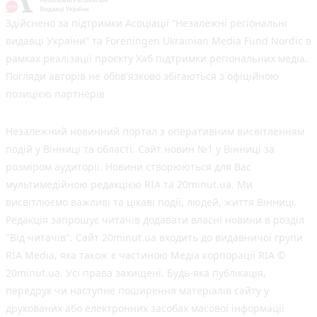
Здійснено за підтримки Асоціації “Незалежні регіональні
видавці України” та Foreningen Ukrainian Media Fund Nordic в
рамках реалізації проєкту Хаб підтримки регіональних медіа.
Погляди авторів не обов'язково збігаються з офіційною
позицією партнерів
Незалежний новинний портал з оперативним висвітленням
подій у Вінниці та області. Сайт новин №1 у Вінниці за
розміром аудиторії. Новини створюються для Вас
мультимедійною редакцією RIA та 20minut.ua. Ми
висвітлюємо важливі та цікаві події, людей, життя Вінниці.
Редакція запрошує читачів додавати власні новини в розділ
"Від читачів". Сайт 20minut.ua входить до видавничої групи
RIA Media, яка також є частиною Медіа корпорації RIA ©
20minut.ua. Усі права захищені. Будь-яка публiкацiя,
передрук чи наступне поширення матеріалів сайту у
друкованих або електронних засобах масової інформації