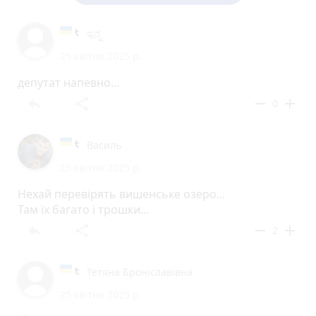
ಇನ್ನ
25 квітня 2025 р.
депутат напевно...
reply
share
remove
add
0
Василь
25 квітня 2025 р.
Нехай перевірять вишенське озеро...
Там їх багато і трошки...
reply
share
remove
add
2
Тетяна Броніславівна
25 квітня 2025 р.