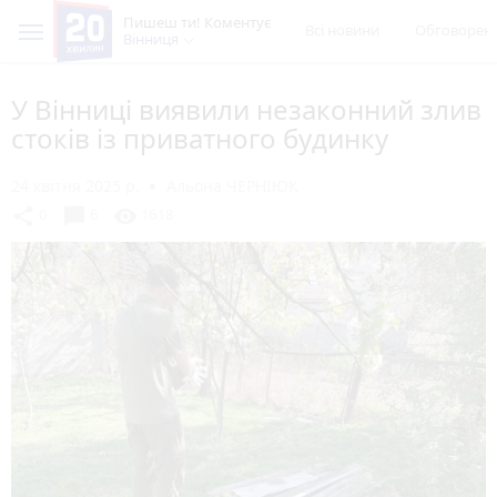
Пишеш ти! Коментує
Всі новини
Обговорен
Вінниця
У Вінниці виявили незаконний злив
стоків із приватного будинку
24 квітня 2025 р.
Альона ЧЕРНІЮК
chat_bubble
share
visibility
0
6
1618