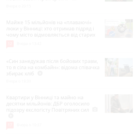
Вчора о 20:15
Майже 15 мільйонів на «плаваючі»
люки у Вінниці: хто отримав підряд і
чому місто відмовляється від старих
12
Вчора о 13:42
«Син занедужав після бойових травм,
то я сіла на комбайн»: відома співачка
збирає хліб
play_circle_filled
Вчора о 19:30
Квартири у Вінниці та майно на
десятки мільйонів: ДБР оголосило
підозру екслогісту Повітряних сил
photo_camera
play_circle_filled
17
Вчора о 10:37