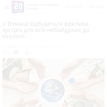
Пишеш ти! Коментує
Всі новини
Обговорен
Вінниця
У Вінниці відбудеться важлива
зустріч для всіх небайдужих до
екології
22 вересня 2024 р.
Марія ЛЄХОВА
chat_bubble
share
visibility
0
0
53