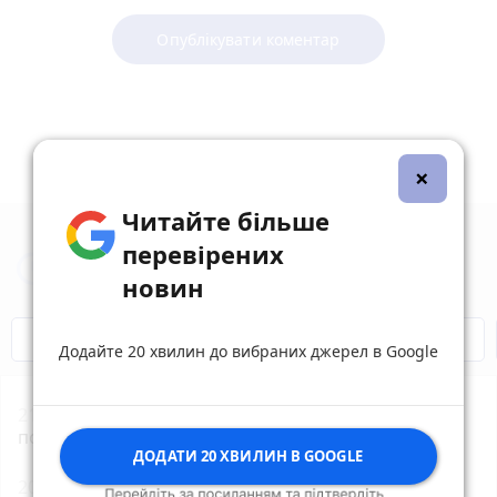
Опублікувати коментар
×
Читайте більше
перевірених
Новини Вінниці за сьогодні
новин
Відключення світла
Героям Слава!
Додайте 20 хвилин до вибраних джерел в Google
21:01
Чи справді яблуко щодня замінює лікаря —
пояснили вінницькі медики
ДОДАТИ 20 ХВИЛИН В GOOGLE
20:11
Медалі, подарунки та дистанції для