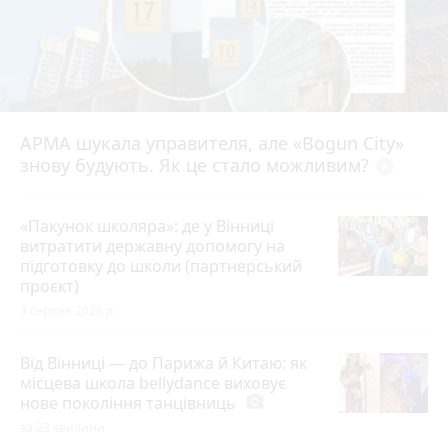
АРМА шукала управителя, але «Bogun City»
знову будують. Як це стало можливим?
play_circle_filled
«Пакунок школяра»: де у Вінниці
витратити державну допомогу на
підготовку до школи (партнерський
проєкт)
3 серпня 2026 р.
Від Вінниці — до Парижа й Китаю: як
місцева школа bellydance виховує
нове покоління танцівниць
photo_camera
за 23 хвилини