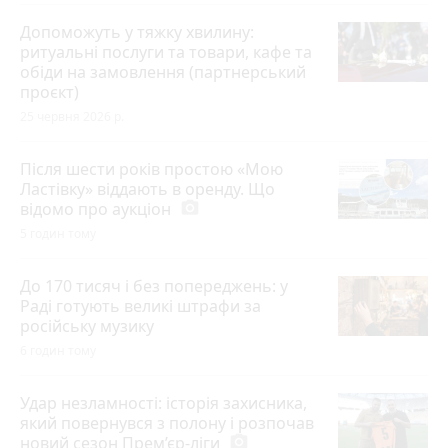
Допоможуть у тяжку хвилину:
ритуальні послуги та товари, кафе та
обіди на замовлення (партнерський
проєкт)
25 червня 2026 р.
Після шести років простою «Мою
Ластівку» віддають в оренду. Що
відомо про аукціон
photo_camera
5 годин тому
До 170 тисяч і без попереджень: у
Раді готують великі штрафи за
російську музику
6 годин тому
Удар незламності: історія захисника,
який повернувся з полону і розпочав
новий сезон Прем’єр-ліги
photo_camera