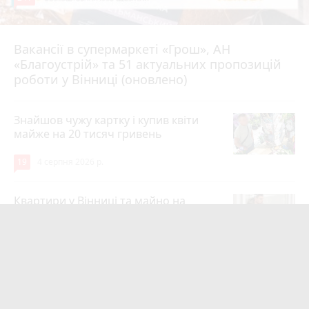
Вакансії в супермаркеті «Грош», АН
4 серпня 2026 р.
«Благоустрій» та 51 актуальних пропозицій
роботи у Вінниці (оновлено)
Знайшов чужу картку і купив квіти
майже на 20 тисяч гривень
19
4 серпня 2026 р.
Квартири у Вінниці та майно на
десятки мільйонів: ДБР оголосило
підозру екслогісту Повітряних сил
photo_camera
play_circle_filled
17
Вчора о 10:37
Майже 15 мільйонів на «плаваючі»