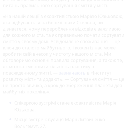
питань правильного сортування сміття у місті.
«На нашій лекції з екоактивісткою Марією Юзьковою,
яка відбувається на березі річки Скельна, ви
дізнаєтеся, чому перероблення відходів є важливою
для кожного міста, та як правильно почати сортувати
сміття у своєму домі. Усвідомлене споживання — це
ключ до сталого майбутнього, і кожен із нас може
зробити свій внесок у чистоту нашого міста. Ми
обговоримо основні правила сортування, а також те,
як можна зменшити кількість пластику в
повсякденному житті, —
зазначають
в «Інституті
розвитку міст» та додають. — Сортування сміття — це
не просто звичка, а крок до збереження планети для
майбутніх поколінь».
Спікеркою зустрічі стане екоактивістка Марія
Юзькова.
Місце зустрічі: вулиця Марії Литвиненко-
Вольгемут, 27.