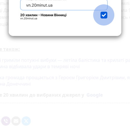
тьяго-де-Компостела і до мису Фіністерра — Кінця Землі.
і Дзвінка Матіяш разом із чоловіком Євгеном подолала 
ометрів пішки через усю Іспанію, відчувши на собі увесь
цій і вражень, які може дати лише цей шлях.
е також:
і гриміли потужні вибухи — летіла балістика та крилаті р
ина відбивала удари в темряві ночі
ка громада прощається з Героєм Григорієм Дмитрівим, 
 на Донеччині
е 20 хвилин до вибраних джерел у
Google