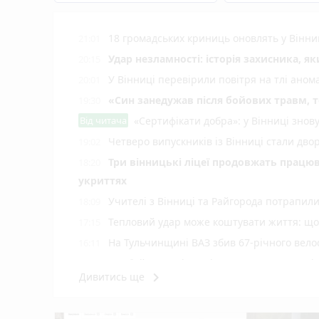
18 громадських криниць оновлять у Вінни
21:01
Удар незламності: історія захисника, я
20:15
У Вінниці перевірили повітря на тлі ано
20:01
«Син занедужав після бойових травм, то
19:30
Від читача
«Сертифікати добра»: у Вінниці знов
Четверо випускників із Вінниці стали д
19:02
Три вінницькі ліцеї продовжать працюв
18:20
укриттях
Учителі з Вінниці та Райгорода потрапил
18:09
Тепловий удар може коштувати життя: що 
17:15
На Тульчинщині ВАЗ збив 67-річного вело
16:11
Комбайн загорівся під час жнив, а дитячі
15:05
keyboard_arrow_right
Дивитись ще
У Вінниці зафіксували новий температур
14:06
Майже 15 мільйонів на «плаваючі» люки 
13:42