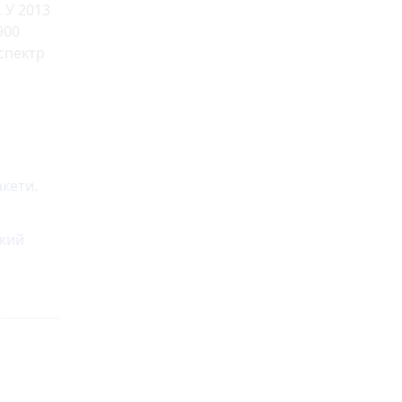
 У 2013
900
 спектр
акети.
який