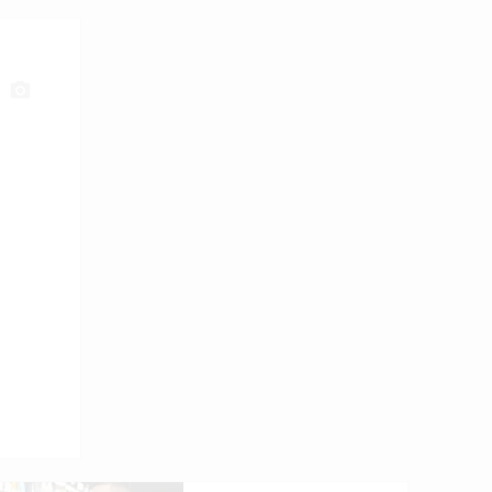
photo_camera
від