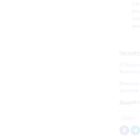
Сан
роц
кіл
емо
Читайт
В Україн
Вінничч
Вінниць
загинув
Додайт
свято