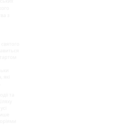
йських
кого
ва з
 святого
ікавиться
стартом
льки
 які
.
одії та
Шляху
усі
лише
торіями