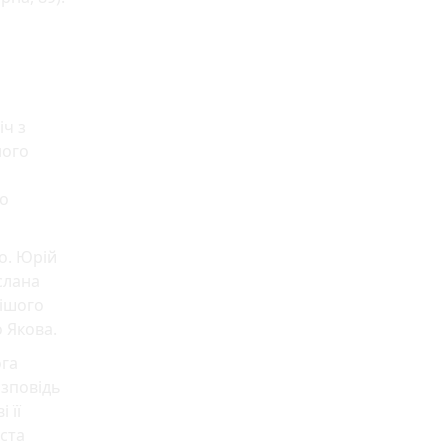
іч з
ного
no
co. Юрій
слана
пішого
 Якова.
ога
озповідь
 її
ста