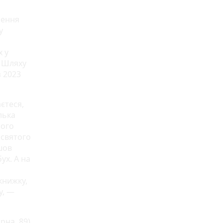
рення
у
х у
я Шляху
з 2023
єтеся,
лька
лого
 святого
шов
ух. А на
книжку,
у, —
рна, 89).