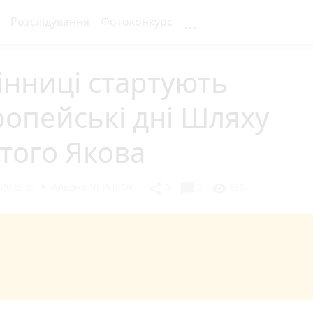
...
Розслідування
Фотоконкурс
інниці стартують
опейські дні Шляху
того Якова
 2025 р.
Альона ЧЕРНІЮК
chat_bubble
share
visibility
0
0
185