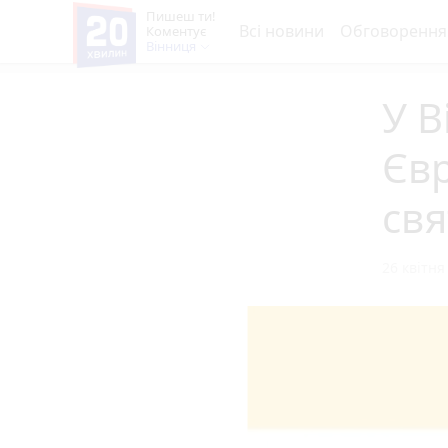
Пишеш ти!
Всі новини
Обговорення
Коментує
Вінниця
У В
Євр
свя
26 квітня