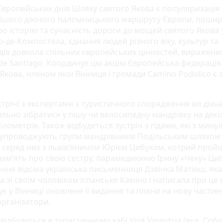
вропейських днів Шляху святого Якова є популяризація
ішого діючого паломницького маршруту Європи, поши
ро історію та сучасність дороги до мощей святого Якова 
-де-Компостела, єднання людей різного віку, культур та
ядів довкола спільних європейських цінностей, виражени
de Santiago. Координує цю акцію Європейська федераці
Якова, членом якої Вінниця і громади Camino Podolico є 
стрічі з експертами з туристичного спорядження ви дізна
ильно зібратися у пішу чи велосипедну мандрівку на декі
ілометрів. Також відбудеться зустріч з гідами, які з мину
супроводжують групи мандрівників Подільським шляхом
 серед них з львів’янином Юрієм Цибухом, котрий прой
пам’ять про свою сестру, парамедикиню Ірину «Чеку» Циб
ння відома українська письменниця Дзвінка Матіяш, яка
 зі своїм чоловіком іспанське Каміно і написала про це 
є у Вінниці оновлене її видання та плани на нову частин
рганізатори.
ї відбудуться в туристичному хабі Visit Vinnytsia (вул. Собо