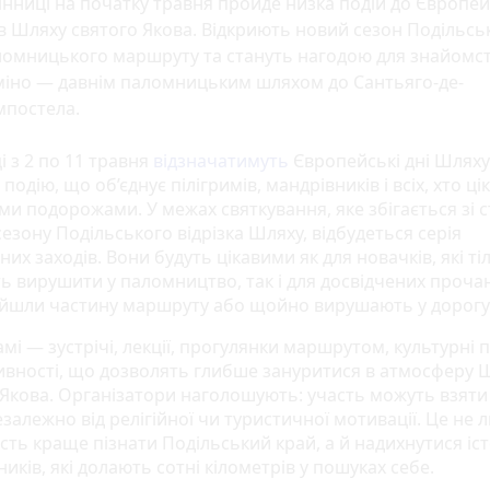
інниці на початку травня пройде низка подій до Європе
в Шляху святого Якова. Відкриють новий сезон Подільсь
ломницького маршруту та стануть нагодою для знайомст
міно — давнім паломницьким шляхом до Сантьяго-де-
мпостела.
і з 2 по 11 травня
відзначатимуть
Європейські дні Шляху
подію, що об’єднує пілігримів, мандрівників і всіх, хто ц
ми подорожами. У межах святкування, яке збігається зі 
езону Подільського відрізка Шляху, відбудеться серія
их заходів. Вони будуть цікавими як для новачків, які ті
ь вирушити у паломництво, так і для досвідчених прочан,
йшли частину маршруту або щойно вирушають у дорогу
мі — зустрічі, лекції, прогулянки маршрутом, культурні п
тивності, що дозволять глибше зануритися в атмосферу 
 Якова. Організатори наголошують: участь можуть взяти 
езалежно від релігійної чи туристичної мотивації. Це не 
сть краще пізнати Подільський край, а й надихнутися іс
иків, які долають сотні кілометрів у пошуках себе.