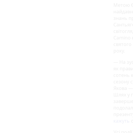
Метою Є
найдавн
знань п
Сантьяго
світогл
Camino 
святого 
року.
— На зу
як прав
сотень к
сезону 
Якова —
Шлях у 
заверше
подолала
презенту
кажуть
о
Усі поді