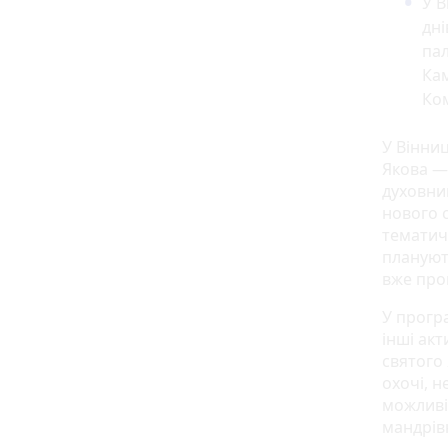
У В
дні
па
Ка
Ко
У Вінниц
Якова — 
духовни
нового с
тематичн
плануют
вже про
У програ
інші ак
святого
охочі, н
можливі
мандрівн