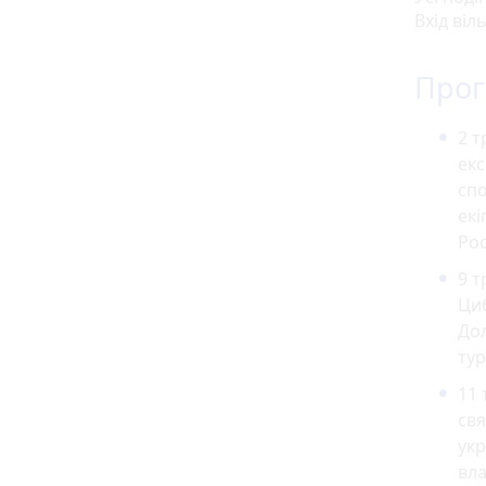
Вхід віл
Прог
2 т
екс
спо
екі
Pod
9 т
Циб
Дол
тур
11 
свя
укр
вла