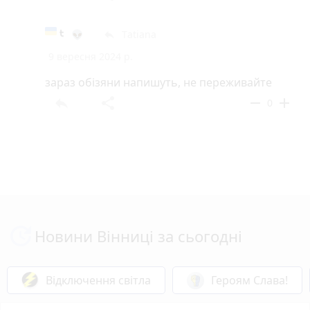
👽
Tаtiana
reply
9 вересня 2024 р.
зараз обізяни напишуть, не переживайте
reply
share
remove
add
0
Новини Вінниці за сьогодні
Відключення світла
Героям Слава!