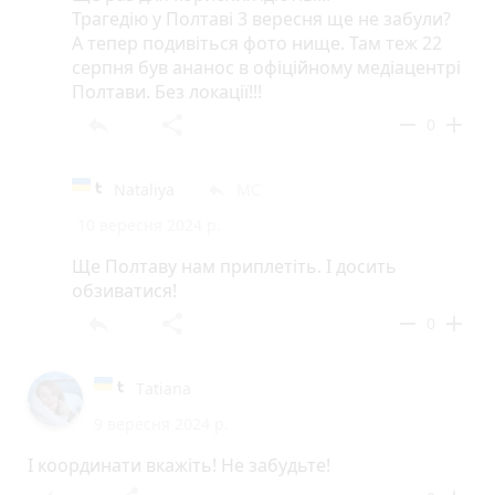
Трагедію у Полтаві 3 вересня ще не забули?
А тепер подивіться фото нище. Там теж 22
серпня був ананос в офіційному медіацентрі
Полтави. Без локації!!!
reply
share
remove
add
0
Nataliya
МС
reply
10 вересня 2024 р.
Ще Полтаву нам приплетіть. І досить
обзиватися!
reply
share
remove
add
0
Tаtiana
9 вересня 2024 р.
І координати вкажіть! Не забудьте!