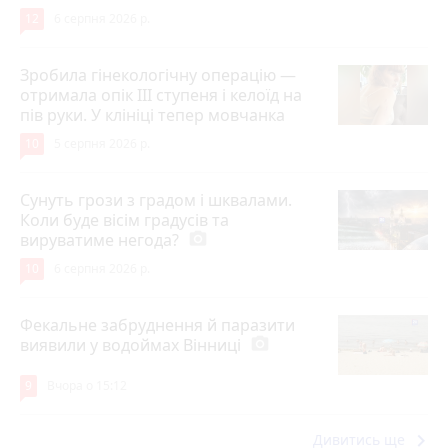
12
6 серпня 2026 р.
Зробила гінекологічну операцію —
отримала опік ІІІ ступеня і келоїд на
пів руки. У клініці тепер мовчанка
10
5 серпня 2026 р.
Сунуть грози з градом і шквалами.
Коли буде вісім градусів та
вируватиме негода?
photo_camera
10
6 серпня 2026 р.
Фекальне забруднення й паразити
виявили у водоймах Вінниці
photo_camera
9
Вчора о 15:12
keyboard_arrow_right
Дивитись ще