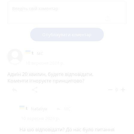
Опублікувати коментар
МС
10 вересня 2024 р.
Адмін 20 хвилин, будете відповідати.
Коменти ігноруєте принципово?
reply
share
remove
add
0
Nataliya
МС
reply
10 вересня 2024 р.
На шо відповідати? До нас було питання