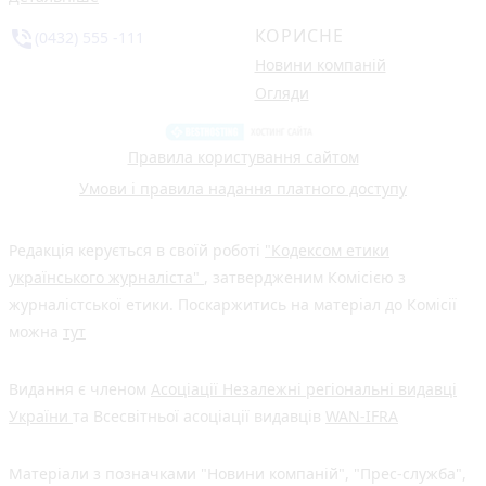
КОРИСНЕ
phone_in_talk
(0432) 555 -111
Новини компаній
Огляди
Правила користування сайтом
Умови і правила надання платного доступу
Редакція керується в своїй роботі
"Кодексом етики
українського журналіста"
, затвердженим Комісією з
журналістської етики. Поскаржитись на матеріал до Комісії
можна
тут
Видання є членом
Асоціації Незалежні регіональні видавці
України
та Всесвітньої асоціації видавців
WAN-IFRA
Матеріали з позначками "Новини компаній", "Прес-служба",