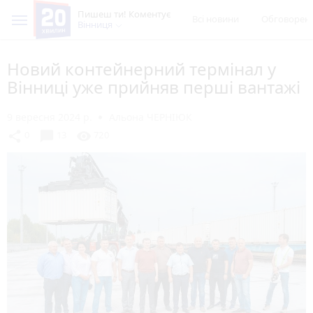
Пишеш ти! Коментує
Всі новини
Обговорен
Вінниця
Новий контейнерний термінал у
Вінниці уже прийняв перші вантажі
9 вересня 2024 р.
Альона ЧЕРНІЮК
chat_bubble
share
visibility
0
13
720