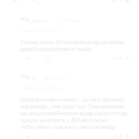
reply
share
remove
add
0
Наталя
Tаtiana
reply
9 вересня 2024 р.
З язика зняли. За такі дописи під час війни,
адмінів розстрілювати треба!
reply
share
remove
add
0
К
Наталя
reply
10 вересня 2024 р.
Зараз вони вам скажуть, що це з офіційної
інформації… вже було таке. Тому висновок,
що розумовообмежена влада роблячи піар
працює на ворога, а ЗМІ абсолютно
«обʼєктивно» працюють лише на владу
reply
share
remove
add
0