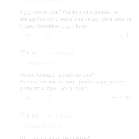
10 вересня 2024 р.
Куди прилетить? Локація не вказана. Не
вигадуйте, чого нема, і не накручуйте себе та
інших. Спокійного дня Вам)
reply
share
remove
add
0
МС
Nataliya
reply
10 вересня 2024 р.
Немає більше про що писати?
На стадіон локомотив, зробіть пару живих
репортажі про бусифікацію
reply
share
remove
add
0
МС
Nataliya
reply
10 вересня 2024 р.
Ще раз для корисних ідіотів!!!!