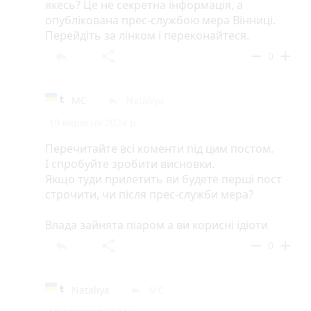
якесь? Це не секретна інформація, а
опублікована прес-службою мера Вінниці.
Перейдіть за лінком і переконайтеся.
reply
share
remove
add
0
МС
Nataliya
reply
10 вересня 2024 р.
Перечитайте всі коменти під цим постом.
І спробуйте зробити висновки.
Якщо туди прилетить ви будете перші пост
строчити, чи після прес-служби мера?
Влада зайнята піаром а ви корисні ідіоти
reply
share
remove
add
0
Nataliya
МС
reply