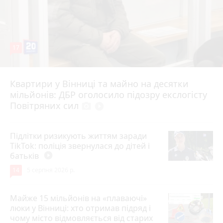
17
Квартири у Вінниці та майно на десятки
6 серпня 2026 р.
мільйонів: ДБР оголосило підозру екслогісту
Повітряних сил
photo_camera
play_circle_filled
Підлітки ризикують життям заради
TikTok: поліція звернулася до дітей і
батьків
play_circle_filled
14
5 серпня 2026 р.
Майже 15 мільйонів на «плаваючі»
люки у Вінниці: хто отримав підряд і
чому місто відмовляється від старих