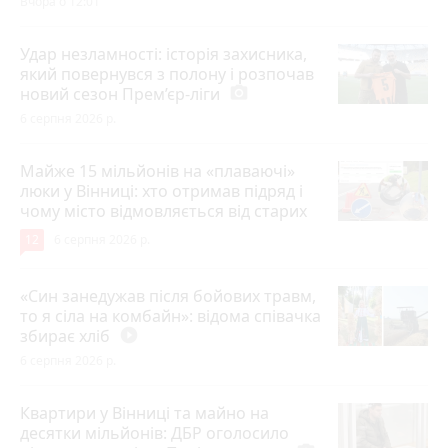
Вчора о 12:01
Удар незламності: історія захисника,
який повернувся з полону і розпочав
новий сезон Прем’єр-ліги
photo_camera
6 серпня 2026 р.
Майже 15 мільйонів на «плаваючі»
люки у Вінниці: хто отримав підряд і
чому місто відмовляється від старих
12
6 серпня 2026 р.
«Син занедужав після бойових травм,
то я сіла на комбайн»: відома співачка
збирає хліб
play_circle_filled
6 серпня 2026 р.
Квартири у Вінниці та майно на
десятки мільйонів: ДБР оголосило