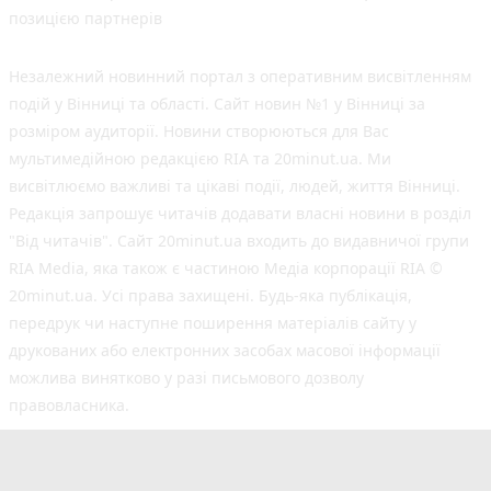
позицією партнерів
Незалежний новинний портал з оперативним висвітленням
подій у Вінниці та області. Сайт новин №1 у Вінниці за
розміром аудиторії. Новини створюються для Вас
мультимедійною редакцією RIA та 20minut.ua. Ми
висвітлюємо важливі та цікаві події, людей, життя Вінниці.
Редакція запрошує читачів додавати власні новини в розділ
"Від читачів". Сайт 20minut.ua входить до видавничої групи
RIA Media, яка також є частиною Медіа корпорації RIA ©
20minut.ua. Усі права захищені. Будь-яка публiкацiя,
передрук чи наступне поширення матеріалів сайту у
друкованих або електронних засобах масової інформації
можлива винятково у разі письмового дозволу
правовласника.
©2017-2025 20minut.ua
вул. Ширшова, буд. 3-а, м. Вінниця, 21032