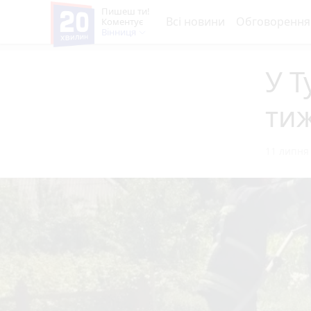
Пишеш ти!
Всі новини
Обговорення
Коментує
Вінниця
У Т
тиж
11 липня 