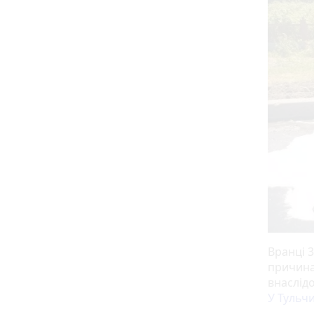
Вранці 3
причина
внаслідо
У Тульчи