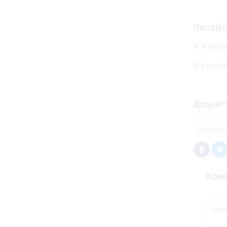
Читайт
У Жмери
В Україн
Додайт
нещасн
Коме