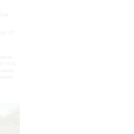
іля.
 На 101
овили,
О 13.42
ьники.
ричної