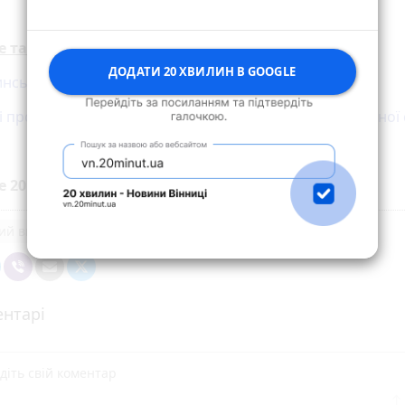
е також:
ДОДАТИ 20 ХВИЛИН В GOOGLE
нському районі Hyundai з'їхав у кювет. Є потерпілий
і прогнозують до +35. Поради, як вберегтися від сильної
е 20 хвилин до вибраних джерел у
Google
ий випадок
нтарі