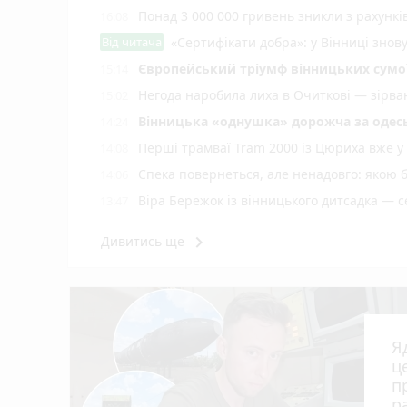
Понад 3 000 000 гривень зникли з рахунк
16:08
Від читача
«Сертифікати добра»: у Вінниці знов
Європейський тріумф вінницьких сумої
15:14
Негода наробила лиха в Очиткові — зірван
15:02
Вінницька «однушка» дорожча за одесь
14:24
Перші трамваї Tram 2000 із Цюриха вже у
14:08
Спека повернеться, але ненадовго: якою 
14:06
Віра Бережок із вінницького дитсадка — 
13:47
У Тульчині чоловік порізав ножем знайомо
13:34
keyboard_arrow_right
Дивитись ще
0,87 проміле і смертельна ДТП — 17-річног
13:01
Нічна гроза наробила біди на Вінниччині
12:36
Домашній собака захворів на сказ — у гр
12:15
Чи стикались з несправедливими нара
12:12
Я
Через безпекову ситуацію затримується п
12:01
ц
п
Земля, мобілізація та ТЦК — на Вінниччи
11:12
р