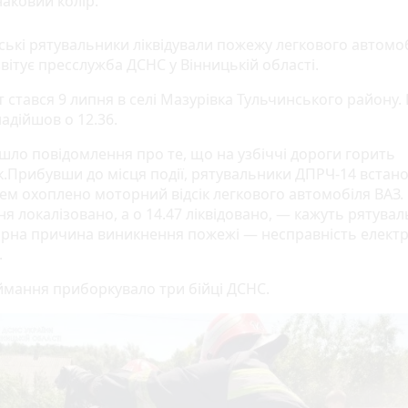
аковий колір.
ські рятувальники ліквідували пожежу легкового автомоб
вітує пресслужба ДСНС у Вінницькій області.
 стався 9 липня в селі Мазурівка Тульчинського району.
адійшов о 12.36.
шло повідомлення про те, що на узбіччі дороги горить
к.Прибувши до місця події, рятувальники ДПРЧ-14 встан
ем охоплено моторний відсік легкового автомобіля ВАЗ. 
я локалізовано, а о 14.47 ліквідовано, — кажуть рятувал
рна причина виникнення пожежі — несправність елект
.
ймання приборкувало три бійці ДСНС.