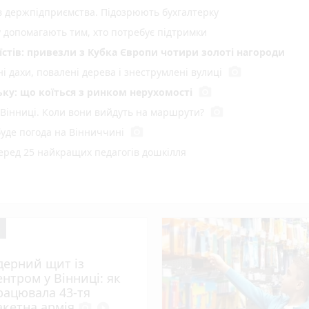
ів держпідприємства. Підозрюють бухгалтерку
у допомагають тим, хто потребує підтримки
стів: привезли з Кубка Європи чотири золоті нагороди
photo_camera
і дахи, повалені дерева і знеструмлені вулиці
photo_camera
ку: що коїться з ринком нерухомості
photo_camera
 Вінниці. Коли вони вийдуть на маршрути?
photo_camera
буде погода на Вінниччині
серед 25 найкращих педагогів дошкілля
го під час сварки
о водія взяли під варту
photo_camera
омаді на Вінниччині ввели карантин
хуваннями за комуналку? Ми запитали вінничан
дерний щит із
оїзд, що прямує до Козятина
ентром у Вінниці: як
рацювала 43-тя
photo_camera
ні викрили чотири корупційні схеми
акетна армія
photo_camera
play_circle_filled