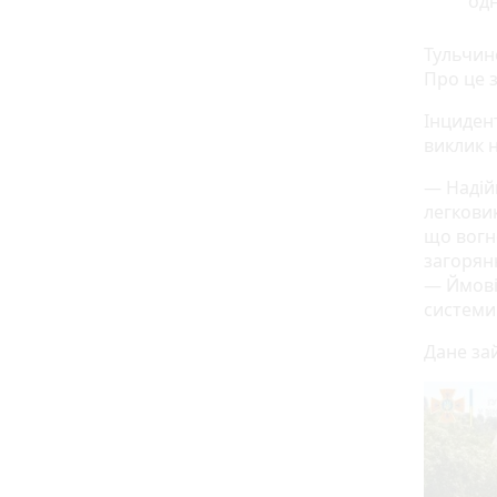
одн
Тульчин
Про це з
Інцидент
виклик н
— Надій
легкови
що вогн
загорянн
— Ймові
системи
Дане за