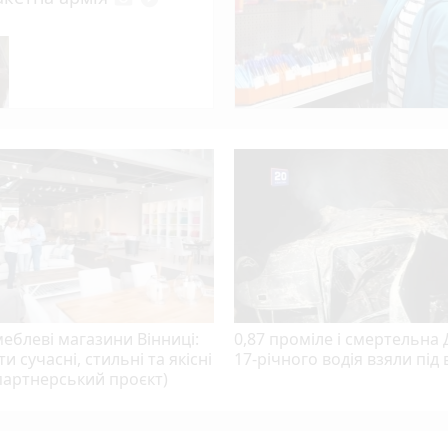
ька мерія оголосила новий тендер для ЗСУ
photo_camera
вень збитків
еблеві магазини Вінниці:
0,87 проміле і смертельна
ти сучасні, стильні та якісні
17-річного водія взяли під 
партнерський проєкт)