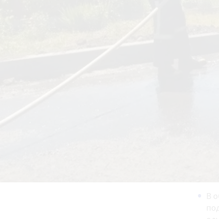
В о
под