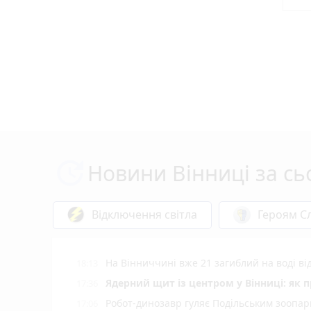
Новини Вінниці за сь
Відключення світла
Героям Сл
На Вінниччині вже 21 загиблий на воді від
18:13
Ядерний щит із центром у Вінниці: як 
17:36
Робот-динозавр гуляє Подільським зоопарк
17:06