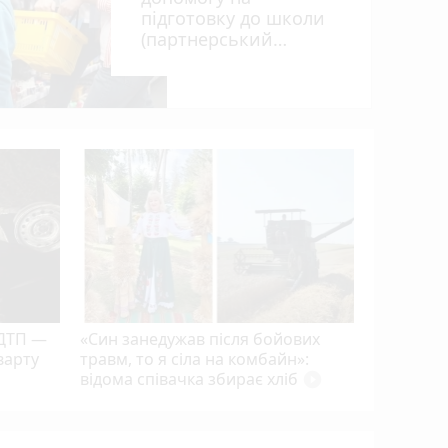
підготовку до школи
(партнерський
проєкт)
Вінницьк
одеську:
нерухомо
 ДТП —
«Син занедужав після бойових
варту
травм, то я сіла на комбайн»:
відома співачка збирає хліб
play_circle_filled