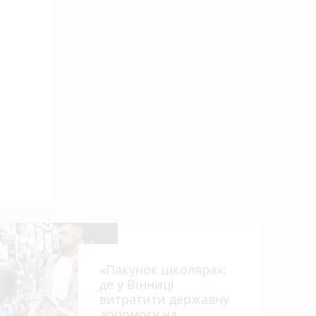
«Пакунок школяра»:
де у Вінниці
витратити державну
допомогу на