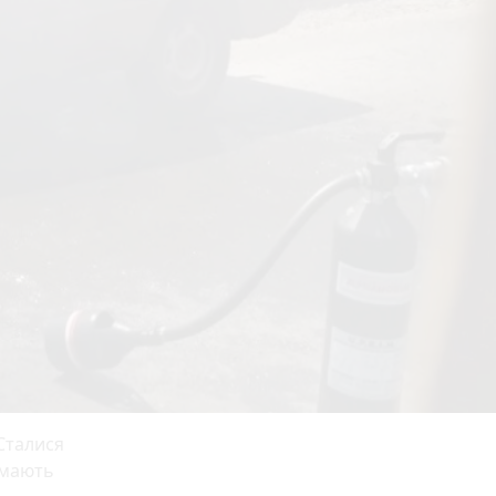
 Сталися
 мають