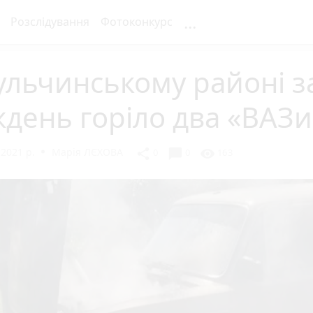
...
Розслідування
Фотоконкурс
ульчинському районі з
день горіло два «ВАЗи
2021 р.
Марія ЛЄХОВА
chat_bubble
share
visibility
0
0
163