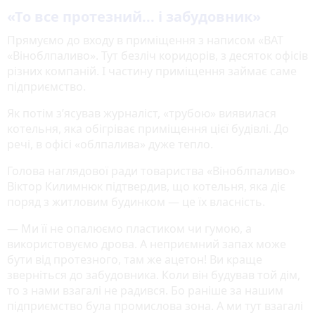
«То все протезний... і забудовник»
Прямуємо до входу в приміщення з написом «ВАТ
«Віноблпаливо». Тут безліч коридорів, з десяток офісів
різних компаній. І частину приміщення займає саме
підприємство.
Як потім з’ясував журналіст, «трубою» виявилася
котельня, яка обігріває приміщення цієї будівлі. До
речі, в офісі «облпалива» дуже тепло.
Голова наглядової ради товариства «Віноблпаливо»
Віктор Килимнюк підтвердив, що котельня, яка діє
поряд з житловим будинком — це їх власність.
— Ми її не опалюємо пластиком чи гумою, а
використовуємо дрова. А неприємний запах може
бути від протезного, там же ацетон! Ви краще
зверніться до забудовника. Коли він будував той дім,
то з нами взагалі не радився. Бо раніше за нашим
підприємство була промислова зона. А ми тут взагалі