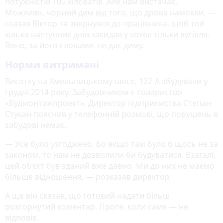
потужністю 100 кіловатів. Але нам вистачає.
Можливо, чорний дим від того, що дрова намокли, —
сказав Віктор та звернувся до працівника, щоб той
кілька наступних днів закидав у котел тільки вугілля.
Воно, за його словами, не дає диму.
Норми витримані
Висотку на Хмельницькому шосе, 122-А збудували у
грудні 2014 року. Забудовником є товариство
«Будмонтажпроект». Директор підприємства Степан
Стукан пояснив у телефонній розмові, що порушень в
забудові немає.
— Усе було узгоджено. Бо якщо там було б щось не за
законом, то нам не дозволили би будуватися. Взагалі,
цей об’єкт був зданий вже давно. Ми до них не маємо
більше відношення, — розказав директор.
А ще він сказав, що готовий надати більш
розгорнутий коментар. Проте, коли саме — не
відповів.