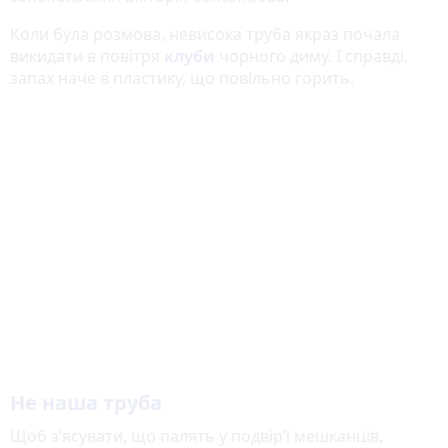
Коли була розмова, невисока труба якраз почала
викидати в повітря
клуби
чорного диму. І справді,
запах наче в пластику, що повільно горить.
Не наша труба
Щоб з’ясувати, що палять у подвір’ї мешканців,