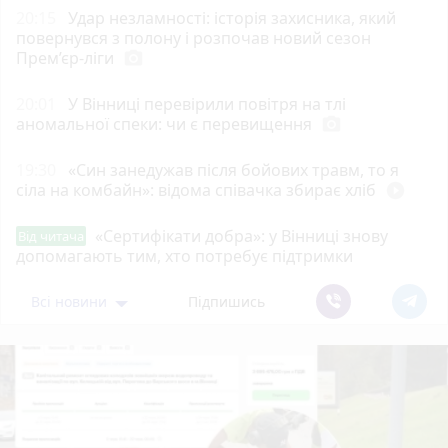
20:15
Удар незламності: історія захисника, який
повернувся з полону і розпочав новий сезон
Прем’єр-ліги
photo_camera
20:01
У Вінниці перевірили повітря на тлі
аномальної спеки: чи є перевищення
photo_camera
19:30
«Син занедужав після бойових травм, то я
сіла на комбайн»: відома співачка збирає хліб
play_circle_filled
«Сертифікати добра»: у Вінниці знову
Від читача
допомагають тим, хто потребує підтримки
Всі новини
Підпишись