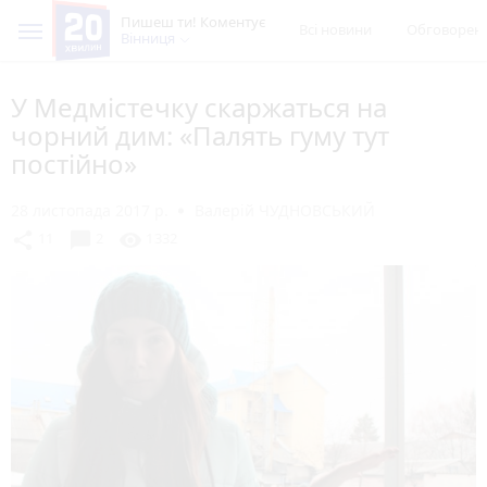
Пишеш ти! Коментує
Всі новини
Обговорен
Вінниця
У Медмістечку скаржаться на
чорний дим: «Палять гуму тут
постійно»
28 листопада 2017 р.
Валерій ЧУДНОВСЬКИЙ
chat_bubble
share
visibility
11
2
1332