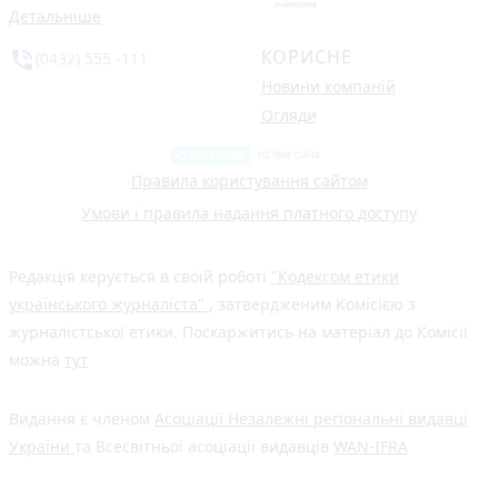
Детальніше
КОРИСНЕ
phone_in_talk
(0432) 555 -111
Новини компаній
Огляди
Правила користування сайтом
Умови і правила надання платного доступу
Редакція керується в своїй роботі
"Кодексом етики
українського журналіста"
, затвердженим Комісією з
журналістської етики. Поскаржитись на матеріал до Комісії
можна
тут
Видання є членом
Асоціації Незалежні регіональні видавці
України
та Всесвітньої асоціації видавців
WAN-IFRA