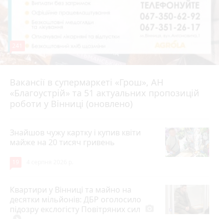
241
Вакансії в супермаркеті «Грош», АН
4 серпня 2026 р.
«Благоустрій» та 51 актуальних пропозицій
роботи у Вінниці (оновлено)
Знайшов чужу картку і купив квіти
майже на 20 тисяч гривень
19
4 серпня 2026 р.
Квартири у Вінниці та майно на
десятки мільйонів: ДБР оголосило
підозру екслогісту Повітряних сил
photo_camera
play_circle_filled