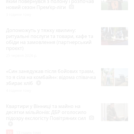
який повернувся з полону і розпочав
новий сезон Прем’єр-ліги
photo_camera
3 години тому
Допоможуть у тяжку хвилину:
ритуальні послуги та товари, кафе та
обіди на замовлення (партнерський
проєкт)
25 червня 2026 р.
«Син занедужав після бойових травм,
то я сіла на комбайн»: відома співачка
збирає хліб
play_circle_filled
4 години тому
Квартири у Вінниці та майно на
десятки мільйонів: ДБР оголосило
підозру екслогісту Повітряних сил
photo_camera
play_circle_filled
19
13 годин тому