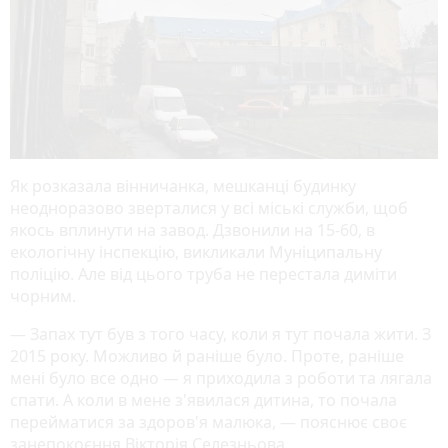
Як розказала вінничанка, мешканці будинку
неодноразово зверталися у всі міські служби, щоб
якось вплинути на завод. Дзвонили на 15-60, в
екологічну інспекцію, викликали Муніципальну
поліцію. Але від цього труба не перестала диміти
чорним.
— Запах тут був з того часу, коли я тут почала жити. З
2015 року. Можливо й раніше було. Проте, раніше
мені було все одно — я приходила з роботи та лягала
спати. А коли в мене з'явилася дитина, то почала
перейматися за здоров'я малюка, — пояснює своє
занепокоєння Вікторія Селезньова.