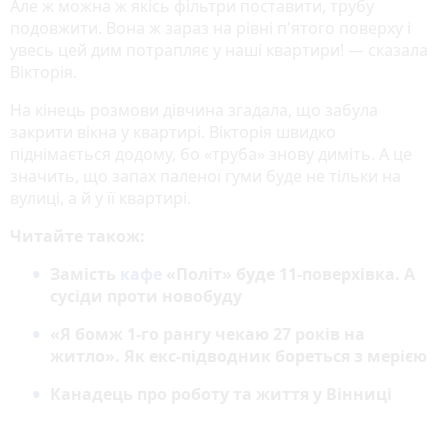
Але ж можна ж якісь фільтри поставити, трубу
подовжити. Вона ж зараз на рівні п'ятого поверху і
увесь цей дим потрапляє у наші квартири! — сказала
Вікторія.
На кінець розмови дівчина згадала, що забула
закрити вікна у квартирі. Вікторія швидко
піднімається додому, бо «труба» знову диміть. А це
значить, що запах паленої гуми буде не тільки на
вулиці, а й у її квартирі.
Читайте також:
Замість
кафе
«Політ» буде 11-поверхівка. А
сусіди проти новобуду
«Я бомж 1-го рангу чекаю 27 років на
житло». Як екс-підводник бореться з мерією
Канадець про роботу та життя у Вінниці