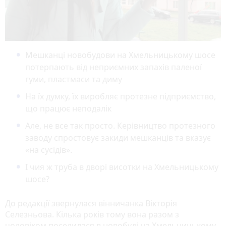
Мешканці новобудови на Хмельницькому шосе
потерпають від неприємних запахів паленої
гуми, пластмаси та диму
На їх думку, їх виробляє протезне підприємство,
що працює неподалік
Але, не все так просто. Керівництво протезного
заводу спростовує закиди мешканців та вказує
«на сусідів».
І чия ж труба в дворі висотки на Хмельницькому
шосе?
До редакції звернулася вінничанка Вікторія
Селезньова. Кілька років тому вона разом з
чоловіком поселилася в новобуді на Хмельницькому