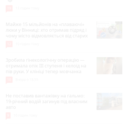
19
13 годин тому
Майже 15 мільйонів на «плаваючі»
люки у Вінниці: хто отримав підряд і
чому місто відмовляється від старих
12
10 годин тому
Зробила гінекологічну операцію —
отримала опік ІІІ ступеня і келоїд на
пів руки. У клініці тепер мовчанка
10
Вчора о 18:55
Не поставив вантажівку на гальмо:
19-річний водій загинув під власним
авто
9
10 годин тому