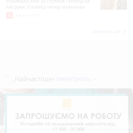
отримала опік ІІІ ступеня і келоїд на
пів руки. У клініці тепер мовчанка
10
Вчора о 18:55
keyboard_arrow_right
Дивитись ще
коментують
Найчастіше