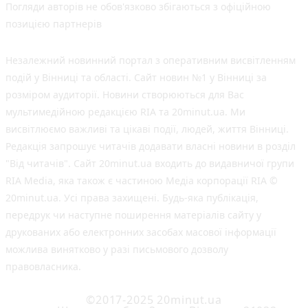
Погляди авторів не обов'язково збігаються з офіційною
позицією партнерів
Незалежний новинний портал з оперативним висвітленням
подій у Вінниці та області. Сайт новин №1 у Вінниці за
розміром аудиторії. Новини створюються для Вас
мультимедійною редакцією RIA та 20minut.ua. Ми
висвітлюємо важливі та цікаві події, людей, життя Вінниці.
Редакція запрошує читачів додавати власні новини в розділ
"Від читачів". Сайт 20minut.ua входить до видавничої групи
RIA Media, яка також є частиною Медіа корпорації RIA ©
20minut.ua. Усі права захищені. Будь-яка публiкацiя,
передрук чи наступне поширення матеріалів сайту у
друкованих або електронних засобах масової інформації
можлива винятково у разі письмового дозволу
правовласника.
©2017-2025 20minut.ua