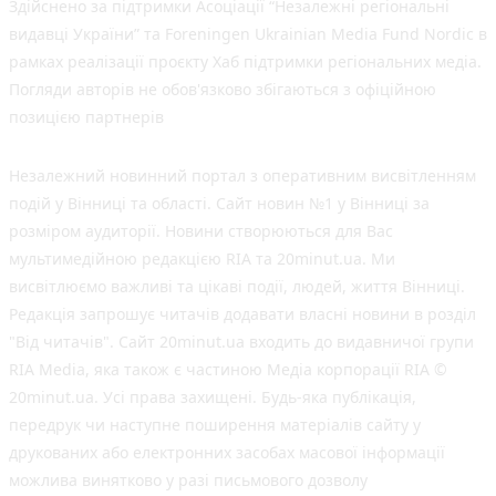
Здійснено за підтримки Асоціації “Незалежні регіональні
видавці України” та Foreningen Ukrainian Media Fund Nordic в
рамках реалізації проєкту Хаб підтримки регіональних медіа.
Погляди авторів не обов'язково збігаються з офіційною
позицією партнерів
Незалежний новинний портал з оперативним висвітленням
подій у Вінниці та області. Сайт новин №1 у Вінниці за
розміром аудиторії. Новини створюються для Вас
мультимедійною редакцією RIA та 20minut.ua. Ми
висвітлюємо важливі та цікаві події, людей, життя Вінниці.
Редакція запрошує читачів додавати власні новини в розділ
"Від читачів". Сайт 20minut.ua входить до видавничої групи
RIA Media, яка також є частиною Медіа корпорації RIA ©
20minut.ua. Усі права захищені. Будь-яка публiкацiя,
передрук чи наступне поширення матеріалів сайту у
друкованих або електронних засобах масової інформації
можлива винятково у разі письмового дозволу