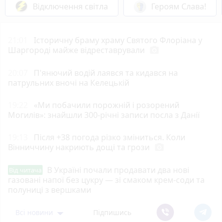
Відключення світла
Героям Слава!
21:01
Історичну браму храму Святого Флоріана у
Шаргороді майже відреставрували
photo_camera
20:07
П'янючий водій лаявся та кидався на
патрульних вночі на Келецькій
19:22
«Ми побачили порожній і розорений
Могилів»: знайшли 300-річні записи посла з Данії
19:13
Після +38 погода різко зміниться. Коли
Вінниччину накриють дощі та грози
photo_camera
В Україні почали продавати два нові
Від читача
газовані напої без цукру — зі смаком крем-соди та
полуниці з вершками
Всі новини
Підпишись