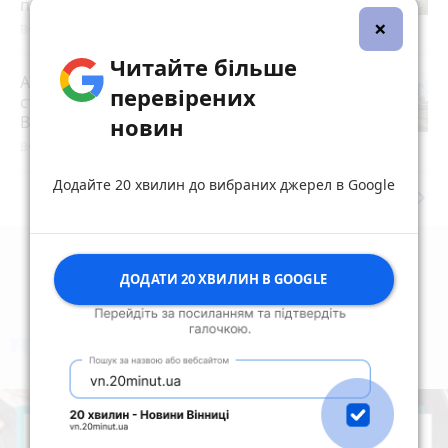
посла з Данії
×
Вчора о 19:22
Читайте більше
Атака росії забрала життя людей на
перевірених
станції Квітнева: поїзди до
Вінниччини запізнюються
photo_camera
новин
Вчора об 11:25
Додайте 20 хвилин до вибраних джерел в Google
keyboard_arrow_right
Дивитись ще
ДОДАТИ 20 ХВИЛИН В GOOGLE
коментують
Найчастіше