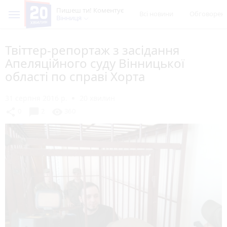
Пишеш ти! Коментує
Всі новини
Обговорен
Вінниця
Твіттер-репортаж з засідання
Апеляційного суду Вінницької
області по справі Хорта
31 серпня 2016 р.
20 хвилин
chat_bubble
share
visibility
0
2
360