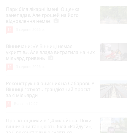
Парк біля лікарні імені Ющенка
занепадає. Але грошей на його
відновлення немає
photo_camera
15
3 серпня 2026 р.
Вінничани: «У Вінниці немає
укриттів». Але влада витратила на них
мільярд гривень
photo_camera
12
3 серпня 2026 р.
Реконструкція очисних на Сабарові. У
Вінниці готують грандіозний проєкт
за 4 мільярди
8
Вчора о 12:27
Проєкт оцінили в 1,4 мільйона. Поки
вінничани танцюють біля «Райдуги»,
за її реконструкцію судяться