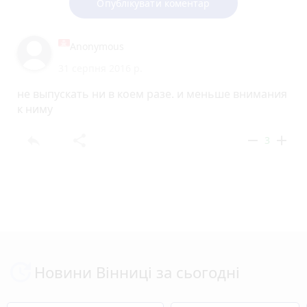
Опублікувати коментар
Anonymous
31 серпня 2016 р.
не выпускать ни в коем разе. и меньше внимания
к ниму
reply
share
remove
add
3
Новини Вінниці за сьогодні