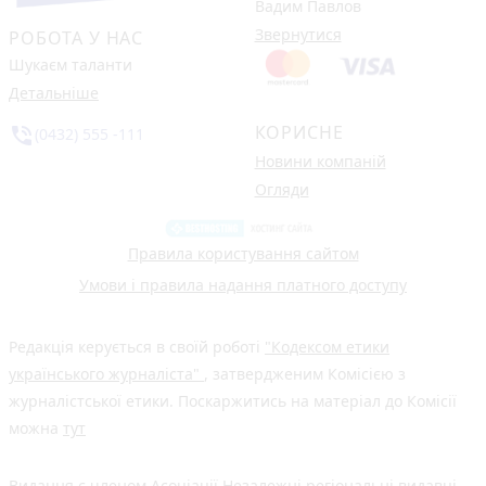
Вадим Павлов
Звернутися
РОБОТА У НАС
Шукаєм таланти
Детальніше
КОРИСНЕ
phone_in_talk
(0432) 555 -111
Новини компаній
Огляди
Правила користування сайтом
Умови і правила надання платного доступу
Редакція керується в своїй роботі
"Кодексом етики
українського журналіста"
, затвердженим Комісією з
журналістської етики. Поскаржитись на матеріал до Комісії
можна
тут
Видання є членом
Асоціації Незалежні регіональні видавці