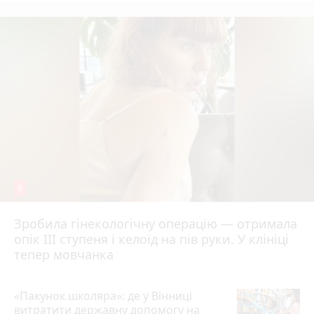
6
Зробила гінекологічну операцію — отримала
опік ІІІ ступеня і келоїд на пів руки. У клініці
тепер мовчанка
«Пакунок школяра»: де у Вінниці
витратити державну допомогу на