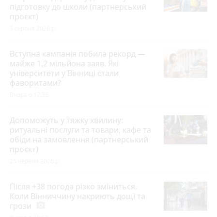
підготовку до школи (партнерський
проєкт)
3 серпня 2026 р.
Вступна кампанія побила рекорд —
майже 1,2 мільйона заяв. Які
університети у Вінниці стали
фаворитами?
Вчора о 17:36
Допоможуть у тяжку хвилину:
ритуальні послуги та товари, кафе та
обіди на замовлення (партнерський
проєкт)
25 червня 2026 р.
Після +38 погода різко зміниться.
Коли Вінниччину накриють дощі та
грози
photo_camera