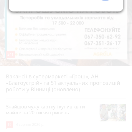
241
Вакансії в супермаркеті «Грош», АН
4 серпня 2026 р.
«Благоустрій» та 51 актуальних пропозицій
роботи у Вінниці (оновлено)
Знайшов чужу картку і купив квіти
майже на 20 тисяч гривень
19
4 серпня 2026 р.