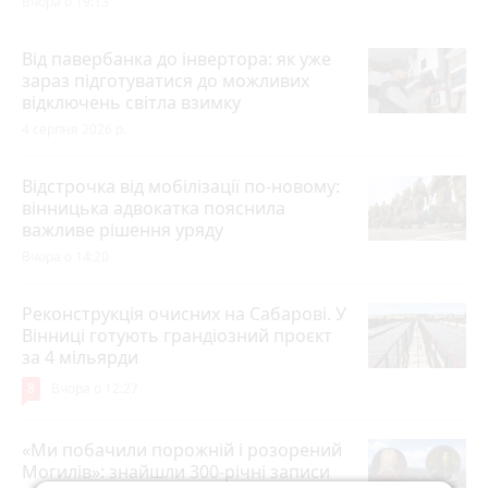
Вчора о 19:13
Від павербанка до інвертора: як уже
зараз підготуватися до можливих
відключень світла взимку
4 серпня 2026 р.
Відстрочка від мобілізації по-новому:
вінницька адвокатка пояснила
важливе рішення уряду
Вчора о 14:20
Реконструкція очисних на Сабарові. У
Вінниці готують грандіозний проєкт
за 4 мільярди
8
Вчора о 12:27
«Ми побачили порожній і розорений
Могилів»: знайшли 300-річні записи