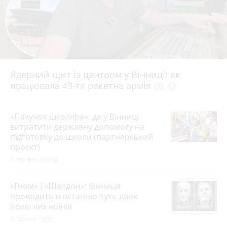
Ядерний щит із центром у Вінниці: як
працювала 43-тя ракетна армія
photo_camera
play_circle_filled
«Пакунок школяра»: де у Вінниці
витратити державну допомогу на
підготовку до школи (партнерський
проєкт)
3 серпня 2026 р.
«Гном» і «Шелдон»: Вінниця
проводить в останню путь двох
полеглих воїнів
2 години тому