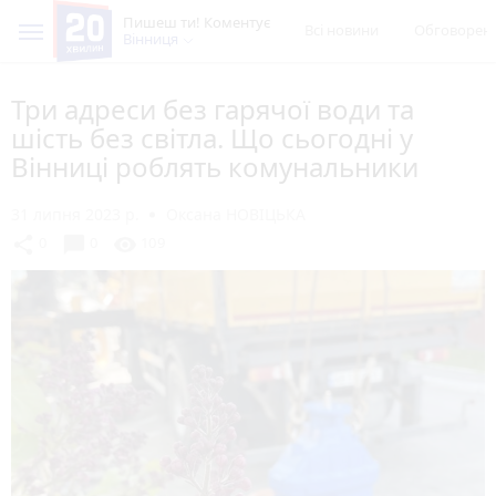
Пишеш ти! Коментує
Всі новини
Обговорен
Вінниця
Три адреси без гарячої води та
шість без світла. Що сьогодні у
Вінниці роблять комунальники
31 липня 2023 р.
Оксана НОВІЦЬКА
chat_bubble
share
visibility
0
0
109