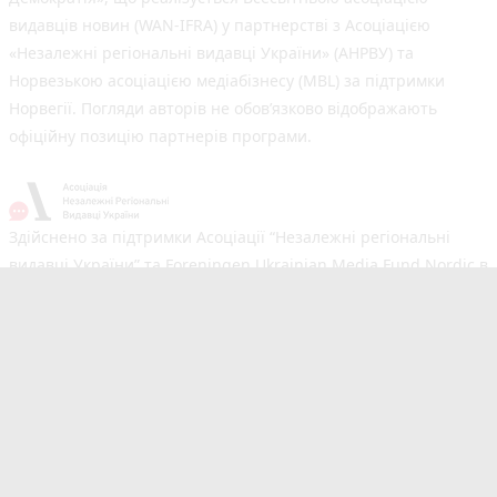
видавців новин (WAN-IFRA) у партнерстві з Асоціацією
«Незалежні регіональні видавці України» (АНРВУ) та
Норвезькою асоціацією медіабізнесу (MBL) за підтримки
Норвегії. Погляди авторів не обов’язково відображають
офіційну позицію партнерів програми.
Здійснено за підтримки Асоціації “Незалежні регіональні
видавці України” та Foreningen Ukrainian Media Fund Nordic в
рамках реалізації проєкту Хаб підтримки регіональних медіа.
Погляди авторів не обов'язково збігаються з офіційною
позицією партнерів
Незалежний новинний портал з оперативним висвітленням
подій у Вінниці та області. Сайт новин №1 у Вінниці за
розміром аудиторії. Новини створюються для Вас
мультимедійною редакцією RIA та 20minut.ua. Ми