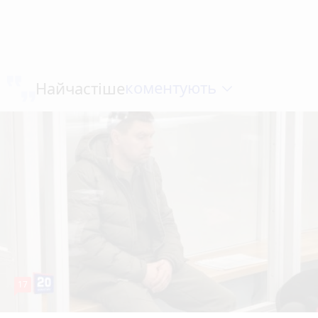
коментують
Найчастіше
17