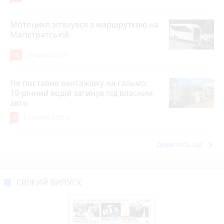
Мотоцикл зіткнувся з маршруткою на
Магістратській
10
Вчора о 22:11
Не поставив вантажівку на гальмо:
19-річний водій загинув під власним
авто
9
6 серпня 2026 р.
keyboard_arrow_right
Дивитись ще
СВІЖИЙ ВИПУСК