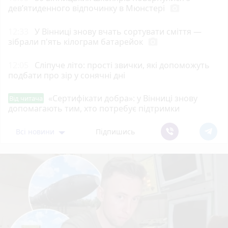
дев’ятиденного відпочинку в Мюнстері
photo_camera
12:33
У Вінниці знову вчать сортувати сміття —
зібрали п'ять кілограм батарейок
photo_camera
12:05
Сліпуче літо: прості звички, які допоможуть
подбати про зір у сонячні дні
«Сертифікати добра»: у Вінниці знову
Від читача
допомагають тим, хто потребує підтримки
Всі новини
Підпишись