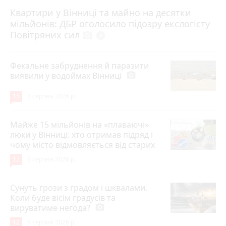
Квартири у Вінниці та майно на десятки
6 серпня 2026 р.
мільйонів: ДБР оголосило підозру екслогісту
Повітряних сил
photo_camera
play_circle_filled
Фекальне забруднення й паразити
виявили у водоймах Вінниці
photo_camera
15
7 серпня 2026 р.
Майже 15 мільйонів на «плаваючі»
люки у Вінниці: хто отримав підряд і
чому місто відмовляється від старих
12
6 серпня 2026 р.
Сунуть грози з градом і шквалами.
Коли буде вісім градусів та
вируватиме негода?
photo_camera
12
6 серпня 2026 р.