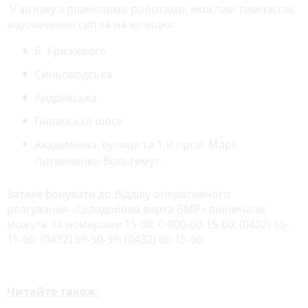
У зв’язку з плановими роботами, можливі тимчасові
відключення світла на вулицях:
Б. Крижевого
Синьоводська
Андріївська
Гніванське шосе
Академічна, вулиця та 1-й пров. Марії
Литвиненко-Вольгемут.
Зателефонувати до Відділу оперативного
реагування «Цілодобова варта ВМР» вінничани
можуть за номерами 15-60; 0-800-60-15-60; (0432) 65-
15-60; (0432) 59-50-39; (0432) 60-15-60.
Читайте також: