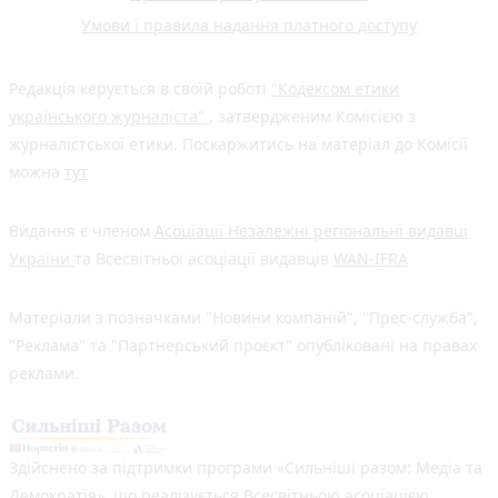
Умови і правила надання платного доступу
Редакція керується в своїй роботі
"Кодексом етики
українського журналіста"
, затвердженим Комісією з
журналістської етики. Поскаржитись на матеріал до Комісії
можна
тут
Видання є членом
Асоціації Незалежні регіональні видавці
України
та Всесвітньої асоціації видавців
WAN-IFRA
Матеріали з позначками "Новини компаній", "Прес-служба",
"Реклама" та "Партнерський проєкт" опубліковані на правах
реклами.
Здійснено за підтримки програми «Сильніші разом: Медіа та
Демократія», що реалізується Всесвітньою асоціацією