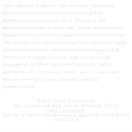
подій у Вінниці та області. Сайт новин №1 у Вінниці за
розміром аудиторії. Новини створюються для Вас
мультимедійною редакцією RIA та 20minut.ua. Ми
висвітлюємо важливі та цікаві події, людей, життя Вінниці.
Редакція запрошує читачів додавати власні новини в розділ
"Від читачів". Сайт 20minut.ua входить до видавничої групи
RIA Media, яка також є частиною Медіа корпорації RIA ©
20minut.ua. Усі права захищені. Будь-яка публiкацiя,
передрук чи наступне поширення матеріалів сайту у
друкованих або електронних засобах масової інформації
можлива винятково у разі письмового дозволу
правовласника.
©2017-2025 20minut.ua
вул. Ширшова, буд. 3-а, м. Вінниця, 21032
[email protected]
Cуб'єкт у сфері онлайн-медіа; ідентифікатор медіа
- R40-02726.