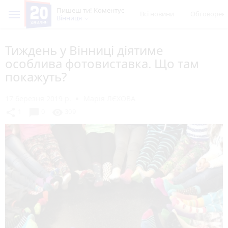
Пишеш ти! Коментує
Всі новини
Обговорен
Вінниця
Тиждень у Вінниці діятиме
особлива фотовиставка. Що там
покажуть?
17 березня 2019 р.
Марія ЛЄХОВА
chat_bubble
share
visibility
1
0
309