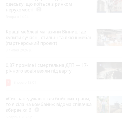
одеську: що коїться з ринком
нерухомості
photo_camera
Вчора о 14:24
Кращі меблеві магазини Вінниці: де
купити сучасні, стильні та якісні меблі
(партнерський проєкт)
8 липня 2026 р.
0,87 проміле і смертельна ДТП — 17-
річного водія взяли під варту
7
Вчора о 13:01
«Син занедужав після бойових травм,
то я сіла на комбайн»: відома співачка
збирає хліб
play_circle_filled
6 серпня 2026 р.