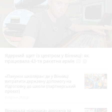
Ядерний щит із центром у Вінниці: як
працювала 43-тя ракетна армія
photo_camera
play_circle_filled
«Пакунок школяра»: де у Вінниці
витратити державну допомогу на
підготовку до школи (партнерський
проєкт)
3 серпня 2026 р.
Вінницька «однушка» дорожча за