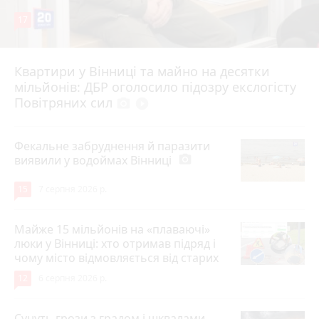
17
Квартири у Вінниці та майно на десятки
6 серпня 2026 р.
мільйонів: ДБР оголосило підозру екслогісту
Повітряних сил
photo_camera
play_circle_filled
Фекальне забруднення й паразити
виявили у водоймах Вінниці
photo_camera
15
7 серпня 2026 р.
Майже 15 мільйонів на «плаваючі»
люки у Вінниці: хто отримав підряд і
чому місто відмовляється від старих
12
6 серпня 2026 р.
Сунуть грози з градом і шквалами.