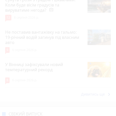
Коли буде вісім градусів та
вируватиме негода?
photo_camera
12
6 серпня 2026 р.
Не поставив вантажівку на гальмо:
19-річний водій загинув під власним
авто
9
6 серпня 2026 р.
У Вінниці зафіксували новий
температурний рекорд
8
6 серпня 2026 р.
keyboard_arrow_right
Дивитись ще
СВІЖИЙ ВИПУСК