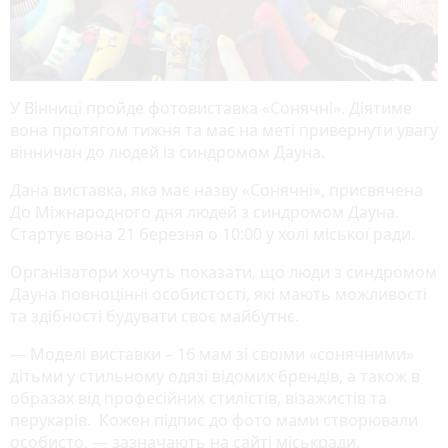
У Вінниці пройде фотовиставка «Сонячні». Діятиме
вона протягом тижня та має на меті привернути увагу
вінничан до людей із синдромом Дауна.
Дана виставка, яка має назву «Сонячні», присвячена
До Міжнародного дня людей з синдромом Дауна.
Стартує вона 21 березня о 10:00 у холі міської ради.
Організатори хочуть показати, що люди з синдромом
Дауна повноцінні особистості, які мають можливості
та здібності будувати своє майбутнє.
— Моделі виставки – 16 мам зі своїми «сонячними»
дітьми у стильному одязі відомих брендів, а також в
образах від професійних стилістів, візажистів та
перукарів. Кожен підпис до фото мами створювали
особисто, — зазначають на сайті міськради.