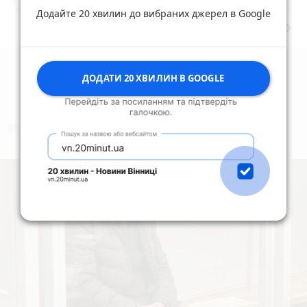
Додайте 20 хвилин до вибраних джерел в Google
keyboard_arrow_right
Дивитись ще
ДОДАТИ 20 ХВИЛИН В GOOGLE
коментують
Найчастіше