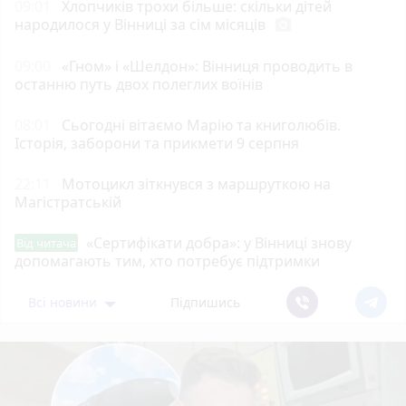
09:01
Хлопчиків трохи більше: скільки дітей
народилося у Вінниці за сім місяців
photo_camera
09:00
«Гном» і «Шелдон»: Вінниця проводить в
останню путь двох полеглих воїнів
08:01
Сьогодні вітаємо Марію та книголюбів.
Історія, заборони та прикмети 9 серпня
22:11
Мотоцикл зіткнувся з маршруткою на
Магістратській
«Сертифікати добра»: у Вінниці знову
Від читача
допомагають тим, хто потребує підтримки
Всі новини
Підпишись