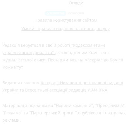
Огляди
Правила користування сайтом
Умови і правила надання платного доступу
Редакція керується в своїй роботі
"Кодексом етики
українського журналіста"
, затвердженим Комісією з
журналістської етики. Поскаржитись на матеріал до Комісії
можна
тут
Видання є членом
Асоціації Незалежні регіональні видавці
України
та Всесвітньої асоціації видавців
WAN-IFRA
Матеріали з позначками "Новини компаній", "Прес-служба",
"Реклама" та "Партнерський проєкт" опубліковані на правах
реклами.