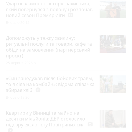
Удар незламності: історія захисника,
який повернувся з полону і розпочав
новий сезон Прем’єр-ліги
photo_camera
Вчора о 20:15
Допоможуть у тяжку хвилину:
ритуальні послуги та товари, кафе та
обіди на замовлення (партнерський
проєкт)
25 червня 2026 р.
«Син занедужав після бойових травм,
то я сіла на комбайн»: відома співачка
збирає хліб
play_circle_filled
Вчора о 19:30
Квартири у Вінниці та майно на
десятки мільйонів: ДБР оголосило
підозру екслогісту Повітряних сил
photo_camera
play_circle_filled