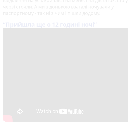
відділення на усіх кричав: і на мене, і на дівчаток, що у
черзі стояли. А ми з донькою взагалі ночували у
паспортному - так ні з чим і пішли додому.
“Прийшла ще о 12 годині ночі”