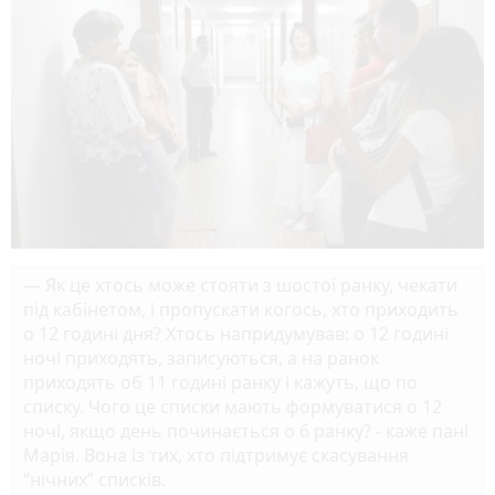
— Як це хтось може стояти з шостої ранку, чекати
під кабінетом, і пропускати когось, хто приходить
о 12 годині дня? Хтось напридумував: о 12 годині
ночі приходять, записуються, а на ранок
приходять об 11 годині ранку і кажуть, що по
списку. Чого це списки мають формуватися о 12
ночі, якщо день починається о 6 ранку? - каже пані
Марія. Вона із тих, хто підтримує скасування
“нічних” списків.