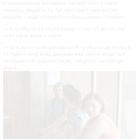
У задушливому вестибюлі паспортного у черзі
чекають людей із 10. Тут пристрасті вже майже
вщухли, і люди спілкуються більш-менш спокійно.
— Я прийшла в 6 годин ранку і стою тут до сих пір! -
каже одна жінка з черги.
— Та ж вони прийшли перші! Я прийшла ще вчора о
12 годині ночі, а під дверями вже сиділи люди, що
складали собі власні списки, - обурено заперечує
друга.