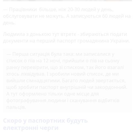
— Працівники більше, ніж 20-30 людей у день,
обслуговувати не можуть. А записуються 60 людей на
день.
Людмила з донькою тут втретє - збираються подати
документи на перший паспорт громадянина України.
— Перша ситуація була така: ми записалися у
список о пів на 12 ночі, прийшли о пів на сьому
ранку перевірити, що зі списком, так його взагалі
хтось ліквідував. І зробили новий список, де ми
вийшли сімнадцятими. Багато людей звертається,
щоб зробити паспорт внутрішній чи закордонний.
А тут оформлено тільки одне місце для
фотографування людини і сканування відбитків
пальців.
Скоро у паспортних будуть
електронні черги