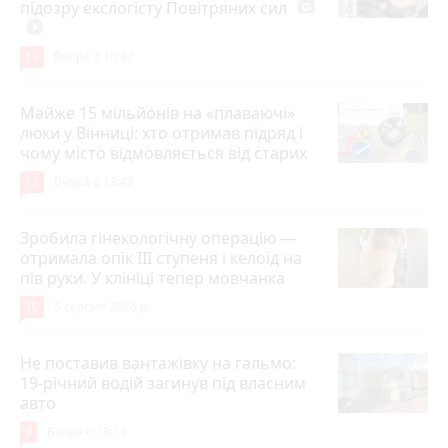
підозру екслогісту Повітряних сил
photo_camera
play_circle_filled
19
Вчора о 10:37
Майже 15 мільйонів на «плаваючі»
люки у Вінниці: хто отримав підряд і
чому місто відмовляється від старих
12
Вчора о 13:42
Зробила гінекологічну операцію —
отримала опік ІІІ ступеня і келоїд на
пів руки. У клініці тепер мовчанка
10
5 серпня 2026 р.
Не поставив вантажівку на гальмо:
19-річний водій загинув під власним
авто
9
Вчора о 13:13