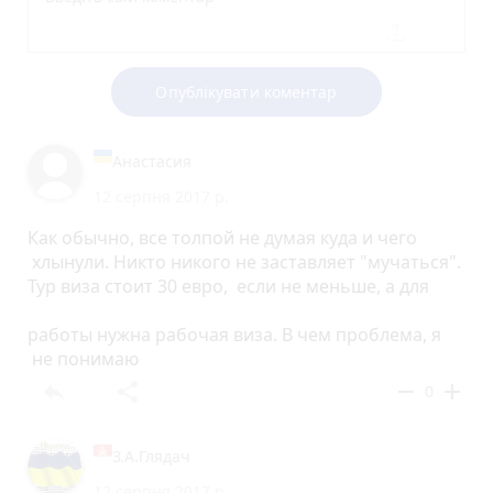
Опублікувати коментар
Анастасия
12 серпня 2017 р.
Как обычно, все толпой не думая куда и чего
хлынули. Никто никого не заставляет "мучаться".
Тур виза стоит 30 евро, если не меньше, а для
работы нужна рабочая виза. В чем проблема, я
не понимаю
reply
share
remove
add
0
З.А.Глядач
12 серпня 2017 р.