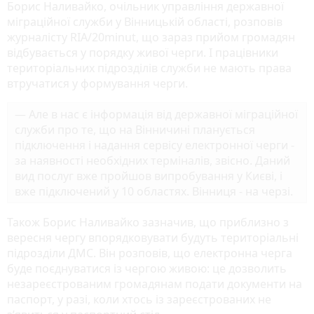
Борис Наливайко, очільник управління державної
міграційної служби у Вінницькій області, розповів
журналісту RIA/20minut, що зараз прийом громадян
відбувається у порядку живої черги. І працівники
територіальних підрозділів служби не мають права
втручатися у формування черги.
— Але в нас є інформація від державної міграційної
служби про те, що на Вінничині планується
підключення і надання сервісу електронної черги -
за наявності необхідних терміналів, звісно. Даний
вид послуг вже пройшов випробування у Києві, і
вже підключений у 10 областях. Вінниця - на черзі.
Також Борис Наливайко зазначив, що приблизно з
вересня чергу впорядковувати будуть територіальні
підрозділи ДМС. Він розповів, що
електронна черга
буде поєднуватися із чергою живою
: це дозволить
незареєстрованим громадянам подати документи на
паспорт, у разі, коли хтось із зареєстрованих не