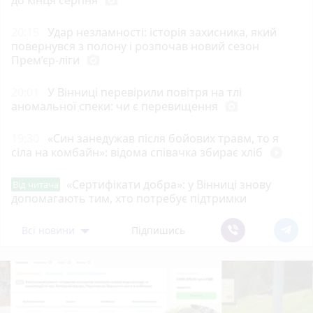
photo_camera
20:15
Удар незламності: історія захисника, який
повернувся з полону і розпочав новий сезон
Прем’єр-ліги
photo_camera
20:01
У Вінниці перевірили повітря на тлі
аномальної спеки: чи є перевищення
photo_camera
19:30
«Син занедужав після бойових травм, то я
сіла на комбайн»: відома співачка збирає хліб
play_circle_filled
«Сертифікати добра»: у Вінниці знову
Від читача
допомагають тим, хто потребує підтримки
Всі новини
Підпишись