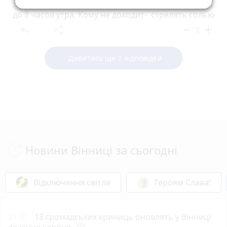
Значит нужно запретили там собираться людям
до 8 часов утра. Кому не доходит- стрелять солью
reply
share
remove
add
2
Дивитись ще 7 відповідей
Новини Вінниці за сьогодні
Відключення світла
Героям Слава!
21:01
18 громадських криниць оновлять у Вінниці
до кінця серпня