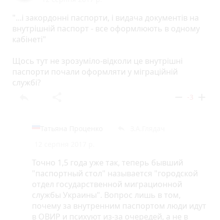
"...і закордонні паспорти, і видача документів на
внутрішній паспорт - все оформлюють в одному
кабінеті"
Щось тут не зрозуміло-відколи це внутрішні
паспорти почали оформляти у міграційній
службі?
reply
share
remove
add
-3
Татьяна Проценко
З.А.Глядач
reply
12 серпня 2017 р.
Точно 1,5 года уже так, теперь бывший
"паспортный стол" называется "городской
отдел государственной миграционной
службы Украины". Вопрос лишь в том,
почему за внутренним паспортом люди идут
в ОВИР и психуют из-за очередей, а не в