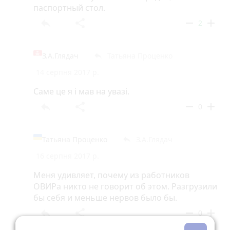
паспортный стол.
reply
share
remove
add
2
З.А.Глядач
Татьяна Проценко
reply
14 серпня 2017 р.
Саме це я і мав на увазі.
reply
share
remove
add
0
Татьяна Проценко
З.А.Глядач
reply
16 серпня 2017 р.
Меня удивляет, почему из работников
ОВИРа никто не говорит об этом. Разгрузили
бы себя и меньше нервов было бы.
reply
share
remove
add
0