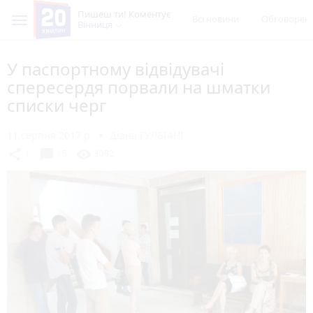
Пишеш ти! Коментує
Всі новини
Обговорен
Вінниця
У паспортному відвідувачі
спересердя порвали на шматки
списки черг
11 серпня 2017 р.
Діана ГУЛБІАНІ
chat_bubble
share
visibility
1
15
3082