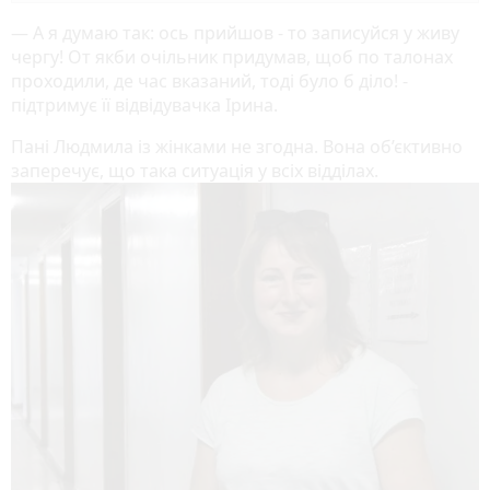
— А я думаю так: ось прийшов - то записуйся у живу
чергу! От якби очільник придумав, щоб по талонах
проходили, де час вказаний, тоді було б діло! -
підтримує її відвідувачка Ірина.
Пані Людмила із жінками не згодна. Вона об’єктивно
заперечує, що така ситуація у всіх відділах.