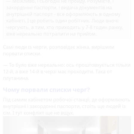
— Можливо, і сьогодні не пройду. Розумієте, і
закордонні паспорти, і видача документів на
внутрішній паспорт - все оформлюють в одному
кабінеті. І це робить один робітник. Люди вночі
чергують, а тим, хто приходить у 7-8 годин ранку,
вже нереально потрапити на прийом.
Самі люди із черги, розповідає жінка, вирішили
порвати списки.
— То було вже нереально: ось проштовхується тільки
12-й, а вже 14-й в черзі має проходити. Така от
плутанина.
Чому порвали списки черг?
Під самим кабінетом робочої станції, де оформлюють
внутрішні і закордонні паспорти, стоїть ще людей із
сім. І тут конфлікт ще не вщух.