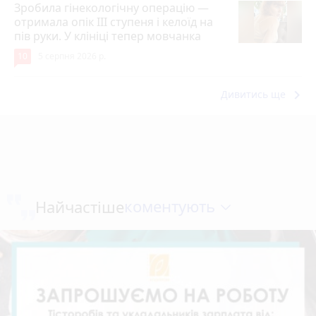
Зробила гінекологічну операцію —
отримала опік ІІІ ступеня і келоїд на
пів руки. У клініці тепер мовчанка
10
5 серпня 2026 р.
keyboard_arrow_right
Дивитись ще
коментують
Найчастіше