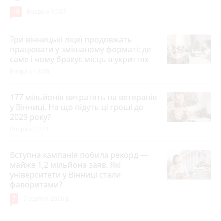
19
Вчора о 10:37
Три вінницькі ліцеї продовжать
працювати у змішаному форматі: де
саме і чому бракує місць в укриттях
Вчора о 18:20
177 мільйонів витратять на ветеранів
у Вінниці. На що підуть ці гроші до
2029 року?
Вчора о 12:21
Вступна кампанія побила рекорд —
майже 1,2 мільйона заяв. Які
університети у Вінниці стали
фаворитами?
7
5 серпня 2026 р.