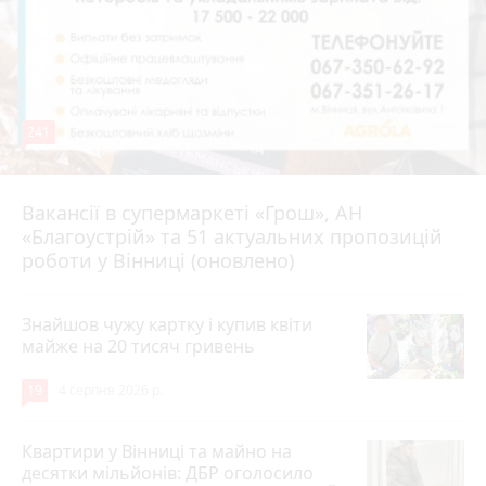
241
Вакансії в супермаркеті «Грош», АН
4 серпня 2026 р.
«Благоустрій» та 51 актуальних пропозицій
роботи у Вінниці (оновлено)
Знайшов чужу картку і купив квіти
майже на 20 тисяч гривень
19
4 серпня 2026 р.
Квартири у Вінниці та майно на
десятки мільйонів: ДБР оголосило