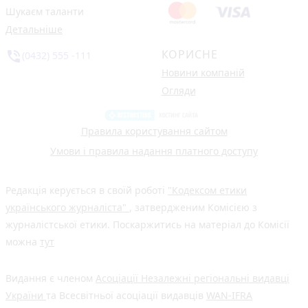
Шукаєм таланти
Детальніше
КОРИСНЕ
phone_in_talk
(0432) 555 -111
Новини компаній
Огляди
Правила користування сайтом
Умови і правила надання платного доступу
Редакція керується в своїй роботі
"Кодексом етики
українського журналіста"
, затвердженим Комісією з
журналістської етики. Поскаржитись на матеріал до Комісії
можна
тут
Видання є членом
Асоціації Незалежні регіональні видавці
України
та Всесвітньої асоціації видавців
WAN-IFRA