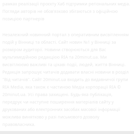
рамках реалізації проєкту Хаб підтримки регіональних медіа.
Погляди авторів не обов'язково збігаються з офіційною
позицією партнерів
Незалежний новинний портал з оперативним висвітленням
подій у Вінниці та області. Сайт новин №1 у Вінниці за
розміром аудиторії. Новини створюються для Вас
мультимедійною редакцією RIA та 20minut.ua. Ми
висвітлюємо важливі та цікаві події, людей, життя Вінниці.
Редакція запрошує читачів додавати власні новини в розділ
"Від читачів". Сайт 20minut.ua входить до видавничої групи
RIA Media, яка також є частиною Медіа корпорації RIA ©
20minut.ua. Усі права захищені. Будь-яка публiкацiя,
передрук чи наступне поширення матеріалів сайту у
друкованих або електронних засобах масової інформації
можлива винятково у разі письмового дозволу
правовласника.