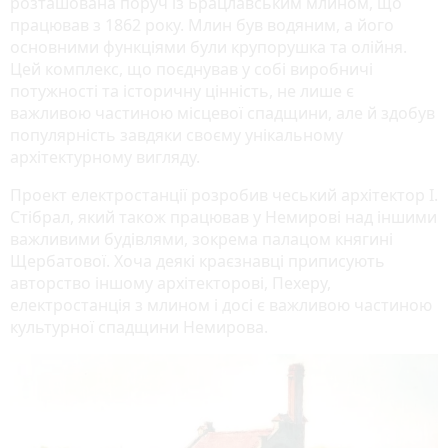
розташована поруч із Брацлавським млином, що
працював з 1862 року. Млин був водяним, а його
основними функціями були крупорушка та олійня.
Цей комплекс, що поєднував у собі виробничі
потужності та історичну цінність, не лише є
важливою частиною місцевої спадщини, але й здобув
популярність завдяки своєму унікальному
архітектурному вигляду.
Проект електростанції розробив чеський архітектор І.
Стібрал, який також працював у Немирові над іншими
важливими будівлями, зокрема палацом княгині
Щербатової. Хоча деякі краєзнавці приписують
авторство іншому архітекторові, Пехеру,
електростанція з млином і досі є важливою частиною
культурної спадщини Немирова.