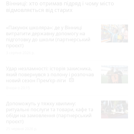
Вінниці: хто отримав підряд і чому місто
відмовляється від старих
«Пакунок школяра»: де у Вінниці
витратити державну допомогу на
підготовку до школи (партнерський
проєкт)
3 серпня 2026 р.
Удар незламності: історія захисника,
який повернувся з полону і розпочав
новий сезон Прем’єр-ліги
photo_camera
Вчора о 20:15
Допоможуть у тяжку хвилину:
ритуальні послуги та товари, кафе та
обіди на замовлення (партнерський
проєкт)
25 червня 2026 р.