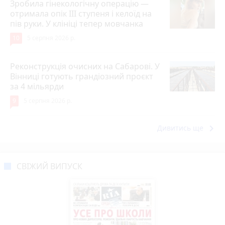
Зробила гінекологічну операцію —
отримала опік ІІІ ступеня і келоїд на
пів руки. У клініці тепер мовчанка
10
5 серпня 2026 р.
Реконструкція очисних на Сабарові. У
Вінниці готують грандіозний проєкт
за 4 мільярди
9
5 серпня 2026 р.
keyboard_arrow_right
Дивитись ще
СВІЖИЙ ВИПУСК