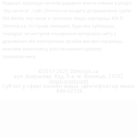
Редакція запрошує читачів додавати власні новини в розділ
"Від читачів". Сайт 20minut.ua входить до видавничої групи
RIA Media, яка також є частиною Медіа корпорації RIA ©
20minut.ua. Усі права захищені. Будь-яка публiкацiя,
передрук чи наступне поширення матеріалів сайту у
друкованих або електронних засобах масової інформації
можлива винятково у разі письмового дозволу
правовласника.
©2017-2025 20minut.ua
вул. Ширшова, буд. 3-а, м. Вінниця, 21032
[email protected]
Cуб'єкт у сфері онлайн-медіа; ідентифікатор медіа
- R40-02726.