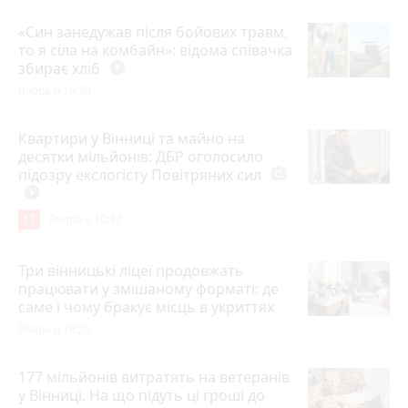
«Син занедужав після бойових травм,
то я сіла на комбайн»: відома співачка
збирає хліб
play_circle_filled
Вчора о 19:30
Квартири у Вінниці та майно на
десятки мільйонів: ДБР оголосило
підозру екслогісту Повітряних сил
photo_camera
play_circle_filled
17
Вчора о 10:37
Три вінницькі ліцеї продовжать
працювати у змішаному форматі: де
саме і чому бракує місць в укриттях
Вчора о 18:20
177 мільйонів витратять на ветеранів
у Вінниці. На що підуть ці гроші до