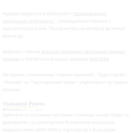
Редакція керується в своїй роботі
"Кодексом етики
українського журналіста"
, затвердженим Комісією з
журналістської етики. Поскаржитись на матеріал до Комісії
можна
тут
Видання є членом
Асоціації Незалежні регіональні видавці
України
та Всесвітньої асоціації видавців
WAN-IFRA
Матеріали з позначками "Новини компаній", "Прес-служба",
"Реклама" та "Партнерський проєкт" опубліковані на правах
реклами.
Здійснено за підтримки програми «Сильніші разом: Медіа та
Демократія», що реалізується Всесвітньою асоціацією
видавців новин (WAN-IFRA) у партнерстві з Асоціацією