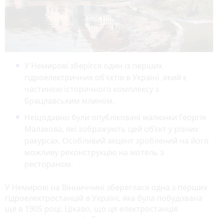
У Немирові зберігся один із перших
гідроелектричних об'єктів в Україні ,який є
частиною історичного комплексу з
Брацлавським млином.
Нещодавно були опубліковані малюнки Георгія
Малакова, які зображують цей об’єкт у різних
ракурсах. Особливий акцент зроблений на його
можливу реконструкцію на мотель з
рестораном.
У Немирові на Вінниччині збереглася одна з перших
гідроелектростанцій в Україні, яка була побудована
ще в 1905 році. Цікаво, що ця електростанція