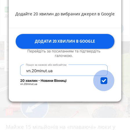
«Сертифікати добра»: у Вінниці знову
Від читача
Додайте 20 хвилин до вибраних джерел в Google
допомагають тим, хто потребує підтримки
Всі новини
Підпишись
ДОДАТИ 20 ХВИЛИН В GOOGLE
12
Майже 15 мільйонів на «плаваючі» люки у