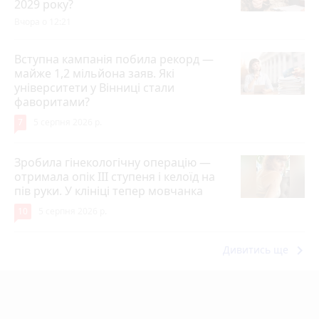
2029 року?
Вчора о 12:21
Вступна кампанія побила рекорд —
майже 1,2 мільйона заяв. Які
університети у Вінниці стали
фаворитами?
7
5 серпня 2026 р.
Зробила гінекологічну операцію —
отримала опік ІІІ ступеня і келоїд на
пів руки. У клініці тепер мовчанка
10
5 серпня 2026 р.
keyboard_arrow_right
Дивитись ще