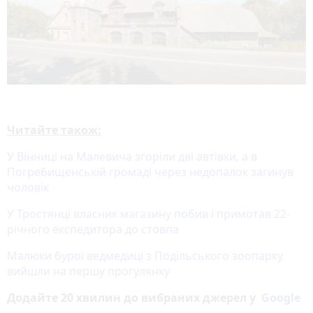
Читайте також:
У Вінниці на Малевича згоріли дві автівки, а в
Погребищенській громаді через недопалок загинув
чоловік
У Тростянці власник магазину побив і примотав 22-
річного експедитора до стовпа
Малюки бурої ведмедиці з Подільського зоопарку
вийшли на першу прогулянку
Додайте 20 хвилин до вибраних джерел у
Google