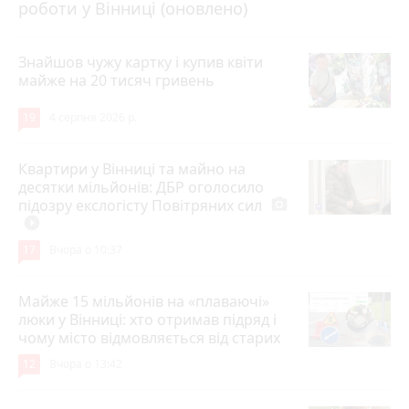
роботи у Вінниці (оновлено)
Знайшов чужу картку і купив квіти
майже на 20 тисяч гривень
19
4 серпня 2026 р.
Квартири у Вінниці та майно на
десятки мільйонів: ДБР оголосило
підозру екслогісту Повітряних сил
photo_camera
play_circle_filled
17
Вчора о 10:37
Майже 15 мільйонів на «плаваючі»
люки у Вінниці: хто отримав підряд і
чому місто відмовляється від старих
12
Вчора о 13:42