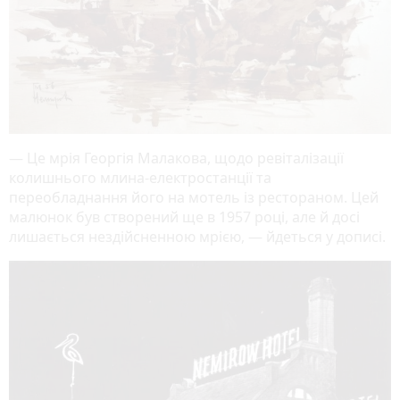
— Це
мрія Георгія Малакова, щодо ревіталізації
колишнього млина-електростанції та
переобладнання його на мотель із рестораном. Цей
малюнок був створений ще в 1957 році, але й досі
лишається нездійсненною мрією,
— йдеться у дописі.