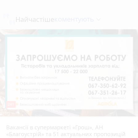
коментують
Найчастіше
241
Вакансії в супермаркеті «Грош», АН
4 серпня 2026 р.
«Благоустрій» та 51 актуальних пропозицій