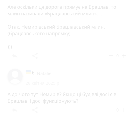
Але оскільки ця дорога прямує на Брацлав, то
млин називали «Брацлавський млин»….
Отак, Немирівський Брацлавський млин.
(брацлавського напрямку)
)))
reply
share
remove
add
0
Natalie
28 квітня 2025 р.
А до чого тут Немирів? Якщо ці будівлі досі є в
Брацлаві і досі функціонують?
reply
share
remove
add
0