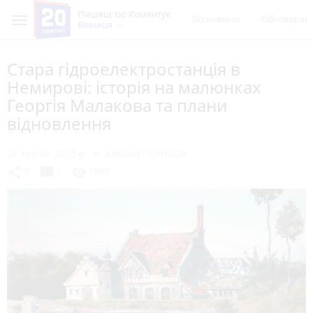
Пишеш ти! Коментує
Всі новини
Обговорен
Вінниця
Стара гідроелектростанція в
Немирові: історія на малюнках
Георгія Малакова та плани
відновлення
27 квітня 2025 р.
Альона ЧЕРНІЮК
chat_bubble
share
visibility
3
2
1969