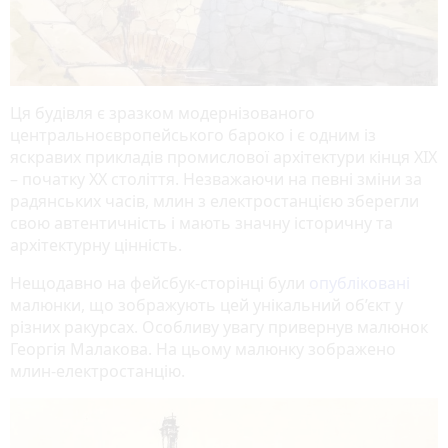
Ця будівля є зразком модернізованого
центральноєвропейського бароко і є одним із
яскравих прикладів промислової архітектури кінця XIX
– початку XX століття. Незважаючи на певні зміни за
радянських часів, млин з електростанцією зберегли
свою автентичність і мають значну історичну та
архітектурну цінність.
Нещодавно на фейсбук-сторінці були
опубліковані
малюнки, що зображують цей унікальний об’єкт у
різних ракурсах. Особливу увагу привернув малюнок
Георгія Малакова. На цьому малюнку зображено
млин-електростанцію.