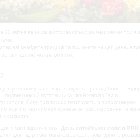
а 20 квітня ввійшла в історію кількома знаковими подіям
тами.
атеріалі знайдете традиції та прикмети на цей день, а т
наєтеся, що не можна робити.
о
ня у церковному календарі згадують преподобного Теодо
 — подвижника й пустельника, який жив поблизу
тинополя. Його прізвисько пов’язують із волосяницею 
им одягом, що символізував аскетизм, смирення та відм
го комфорту.
дня у світі відзначають і
День китайської мови в ООН
дили для підтримки багатомовності, культурного розмаїт