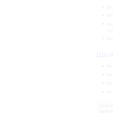
Дощ
Теп
Хол
по
Якщ
Що н
Не 
Не 
Не 
Не 
Запроп
адже в