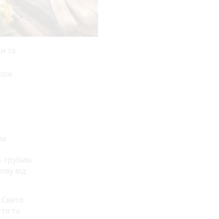
и та
акож
ра
— грубим
ову від
. Свято
тя та