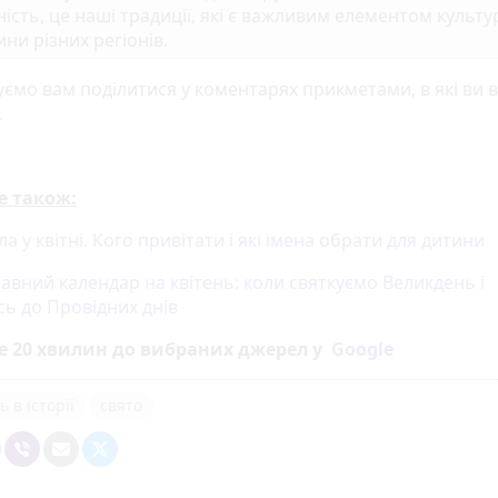
ність, це наші традиції, які є важливим елементом культу
ни різних регіонів.
ємо вам поділитися у коментарях прикметами, в які ви в
.
е також:
ла у квітні. Кого привітати і які імена обрати для дитини
авний календар на квітень: коли святкуємо Великдень і
сь до Провідних днів
е 20 хвилин до вибраних джерел у
Google
 в історії
свято