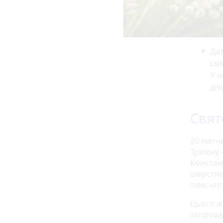
Дат
свя
У м
діз
Свят
20 квіт
Трихіну
Констан
шерстян
тілесно
Цього ж 
запрова