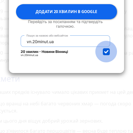
Р.
89 — влада Китаю наказала студентам очистити площу
ДОДАТИ 20 ХВИЛИН В GOOGLE
ьаньмень у Пекіні.
9 — у вищій школі Літлтона (Колорадо) три підлітки вла
ваву бійню, убивши після цього себе. 25 людей загинуло
поранені.
0 — у Броварах в житловий будинок влучила тактична ра
инули 3 людини, та 5 були поранені.
кмети
аших предків існувало чимало цікавих прикмет на цей де
о вранці на небі багато червоних хмар — погода скоро
сується.
м цього дня віщує добрий урожай зернових.
о з’явилося багато першоцвітів — весна буде теплою та