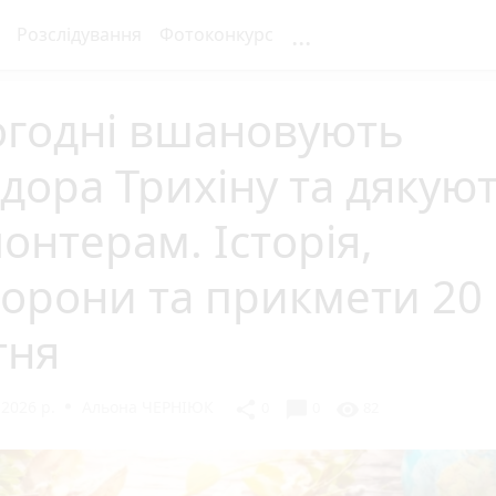
...
Розслідування
Фотоконкурс
огодні вшановують
дора Трихіну та дякую
онтерам. Історія,
орони та прикмети 20
тня
 2026 р.
Альона ЧЕРНІЮК
chat_bubble
share
visibility
0
0
82