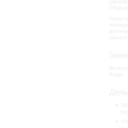
рівнопр
Об’єдна
Окрім то
пов’язу
допомаг
викорис
Імен
Які сьог
Федір.
День 
165
пар
177