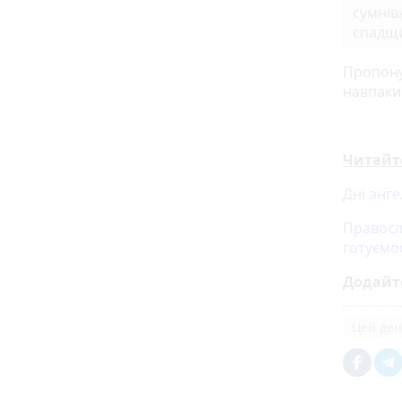
сумнів
спадщи
Пропону
навпаки
Читайт
Дні анге
Правосл
готуємо
Додайт
Цей день