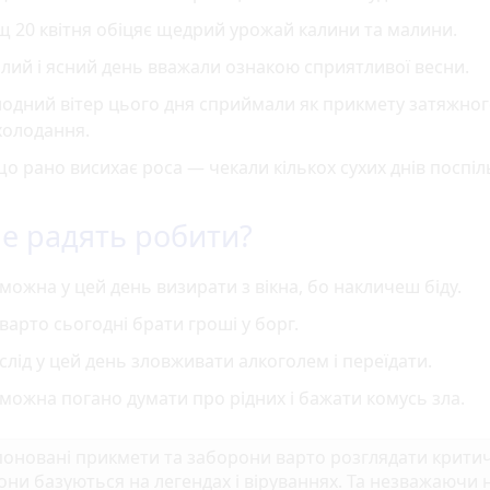
 20 квітня обіцяє щедрий урожай калини та малини.
лий і ясний день вважали ознакою сприятливої весни.
одний вітер цього дня сприймали як прикмету затяжно
холодання.
о рано висихає роса — чекали кількох сухих днів поспіл
е радять робити?
можна у цей день визирати з вікна, бо накличеш біду.
варто сьогодні брати гроші у борг.
слід у цей день зловживати алкоголем і переїдати.
можна погано думати про рідних і бажати комусь зла.
оновані прикмети та заборони варто розглядати крити
они базуються на легендах і віруваннях. Та незважаючи н