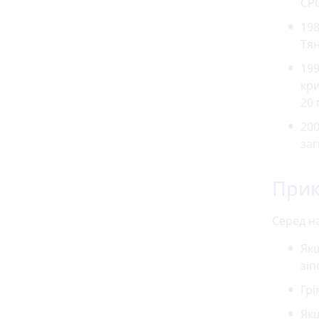
СРС
19
Тян
199
кри
20 
200
заг
При
Серед н
Якщ
зіп
Грі
Якщ