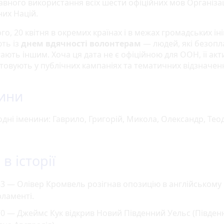
авного використання всіх шести офіційних мов Організац
них Націй.
го, 20 квітня в окремих країнах і в межах громадських ін
ють із
днем вдячності волонтерам
— людей, які безопл
ають іншим. Хоча ця дата не є офіційною для ООН, її ак
товують у публічних кампаніях та тематичних відзначен
ини
одні іменини: Гаврило, Григорій, Микола, Олександр, Тео
в історії
3 — Олівер Кромвель розігнав опозицію в англійському
ламенті.
0 — Джеймс Кук відкрив Новий Південний Уельс (Півден