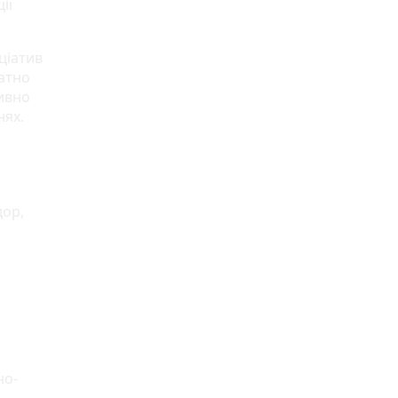
ії
іціатив
атно
тивно
нях.
дор,
но-