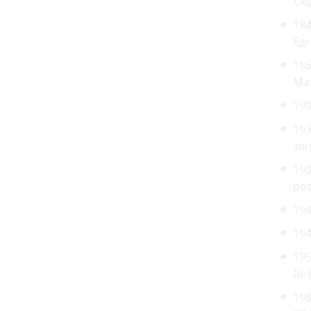
Схі
18
Едг
186
Ма
19
191
зві
193
рос
19
194
195
Іл-
198