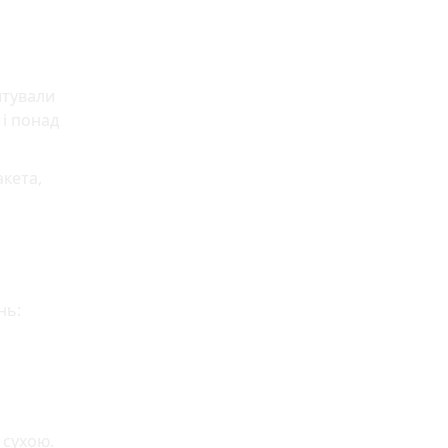
штували
 і понад
кета,
нь:
 сухою.