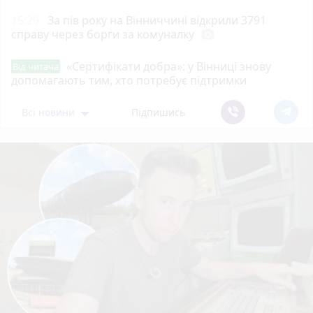
15:29
За пів року на Вінниччині відкрили 3791
справу через борги за комуналку
photo_camera
«Сертифікати добра»: у Вінниці знову
Від читача
допомагають тим, хто потребує підтримки
Всі новини
Підпишись