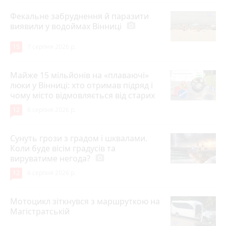
Фекальне забруднення й паразити
виявили у водоймах Вінниці
photo_camera
15
7 серпня 2026 р.
Майже 15 мільйонів на «плаваючі»
люки у Вінниці: хто отримав підряд і
чому місто відмовляється від старих
12
6 серпня 2026 р.
Сунуть грози з градом і шквалами.
Коли буде вісім градусів та
вируватиме негода?
photo_camera
12
6 серпня 2026 р.
Мотоцикл зіткнувся з маршруткою на
Магістратській