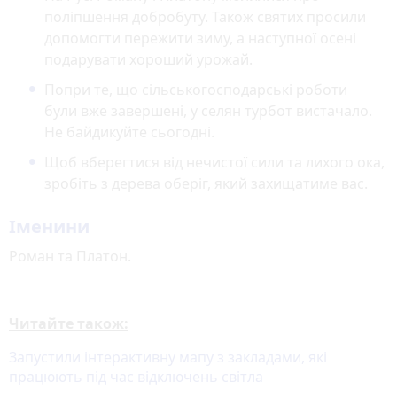
поліпшення добробуту. Також святих просили
допомогти пережити зиму, а наступної осені
подарувати хороший урожай.
Попри те, що сільськогосподарські роботи
були вже завершені, у селян турбот вистачало.
Не байдикуйте сьогодні.
Щоб вберегтися від нечистої сили та лихого ока,
зробіть з дерева оберіг, який захищатиме вас.
Іменини
Роман та Платон.
Читайте також:
Запустили інтерактивну мапу з закладами, які
працюють під час відключень світла