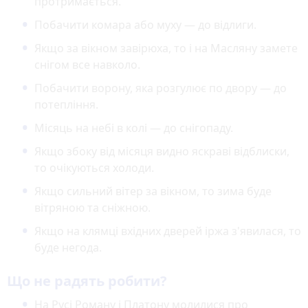
протримається.
Побачити комара або муху — до відлиги.
Якщо за вікном завірюха, то і на Масляну замете
снігом все навколо.
Побачити ворону, яка розгулює по двору — до
потепління.
Місяць на небі в колі — до снігопаду.
Якщо збоку від місяця видно яскраві відблиски,
то очікуються холоди.
Якщо сильний вітер за вікном, то зима буде
вітряною та сніжною.
Якщо на клямці вхідних дверей іржа з'явилася, то
буде негода.
Що не радять робити?
На Русі Роману і Платону молилися про