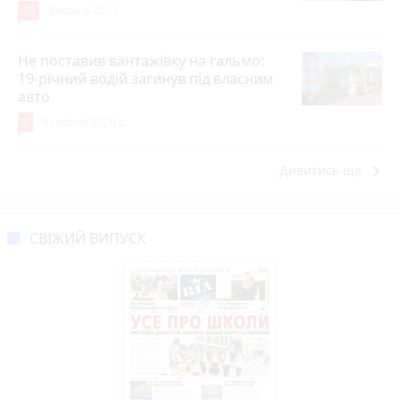
10
Вчора о 22:11
Не поставив вантажівку на гальмо:
19-річний водій загинув під власним
авто
9
6 серпня 2026 р.
keyboard_arrow_right
Дивитись ще
СВІЖИЙ ВИПУСК