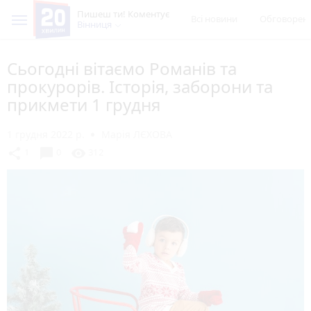
Пишеш ти! Коментує
Всі новини
Обговорен
Вінниця
Сьогодні вітаємо Романів та
прокурорів. Історія, заборони та
прикмети 1 грудня
1 грудня 2022 р.
Марія ЛЄХОВА
chat_bubble
share
visibility
1
0
312