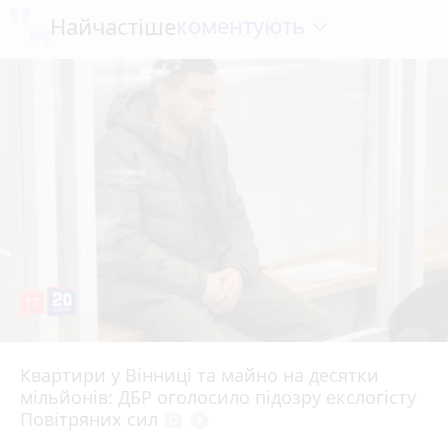
коментують
Найчастіше
17
Квартири у Вінниці та майно на десятки
6 серпня 2026 р.
мільйонів: ДБР оголосило підозру екслогісту
Повітряних сил
photo_camera
play_circle_filled