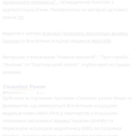
українського журналіста"
, затвердженим Комісією з
журналістської етики. Поскаржитись на матеріал до Комісії
можна
тут
Видання є членом
Асоціації Незалежні регіональні видавці
України
та Всесвітньої асоціації видавців
WAN-IFRA
Матеріали з позначками "Новини компаній", "Прес-служба",
"Реклама" та "Партнерський проєкт" опубліковані на правах
реклами.
Здійснено за підтримки програми «Сильніші разом: Медіа та
Демократія», що реалізується Всесвітньою асоціацією
видавців новин (WAN-IFRA) у партнерстві з Асоціацією
«Незалежні регіональні видавці України» (АНРВУ) та
Норвезькою асоціацією медіабізнесу (MBL) за підтримки
Норвегії. Погляди авторів не обов’язково відображають