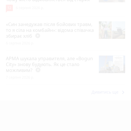
12
6 серпня 2026 р.
«Син занедужав після бойових травм,
то я сіла на комбайн»: відома співачка
збирає хліб
play_circle_filled
6 серпня 2026 р.
АРМА шукала управителя, але «Bogun
City» знову будують. Як це стало
можливим?
play_circle_filled
7 серпня 2026 р.
keyboard_arrow_right
Дивитись ще