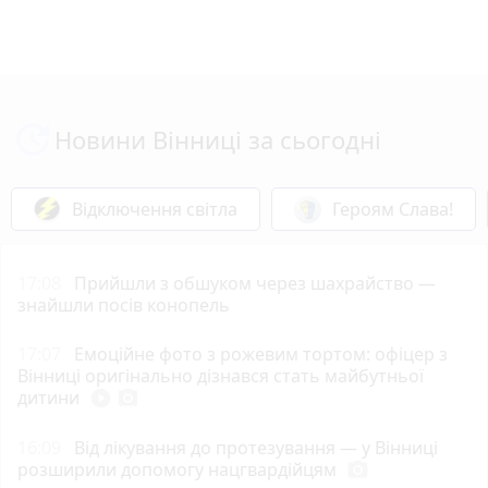
Новини Вінниці за сьогодні
Відключення світла
Героям Слава!
17:08
Прийшли з обшуком через шахрайство —
знайшли посів конопель
17:07
Емоційне фото з рожевим тортом: офіцер з
Вінниці оригінально дізнався стать майбутньої
дитини
play_circle_filled
photo_camera
16:09
Від лікування до протезування — у Вінниці
розширили допомогу нацгвардійцям
photo_camera