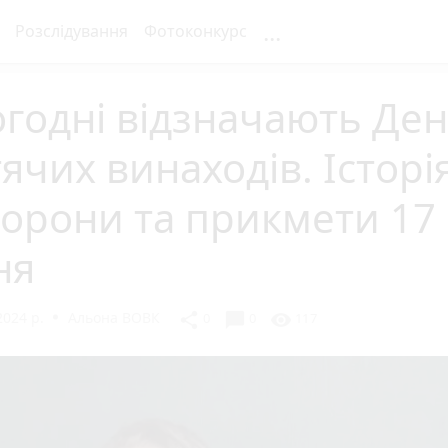
...
Розслідування
Фотоконкурс
годні відзначають Де
ячих винаходів. Історія
орони та прикмети 17
ня
2024 р.
Альона ВОВК
chat_bubble
share
visibility
0
0
117