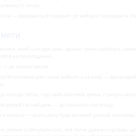
алежності Чечні.
0 рік — відбувається перший тур виборів Президента Ук
кмети
илися, який сьогодні день: вранці гучно щебечуть сини
айте на похолодання.
г — до пізньої весни.
ругій половині дня сонце вийшло з-за хмар — весна при
о.
о погода тепла, тоді найближчими днями стукнуть мор
вітряний і ясний день — до сильного снігопаду.
чі хмарно — цього року буде великий урожай зернових.
я селяни освячували сіно, яке потім давали коровам, що