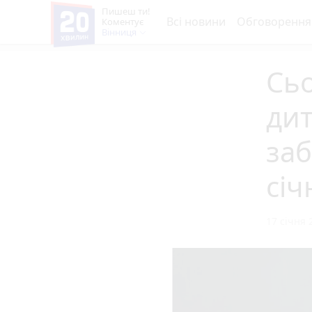
Пишеш ти!
Всі новини
Обговорення
Коментує
Вінниця
Сьо
дит
заб
січ
17 січня 