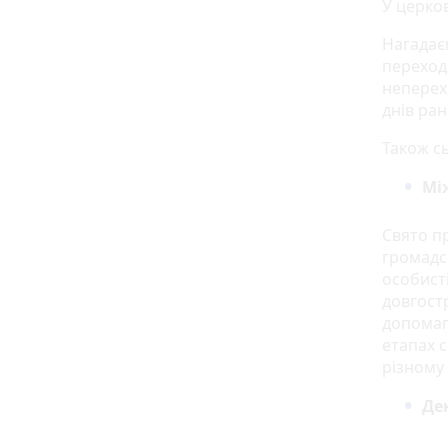
У церков
Нагадає
переход
неперех
днів ран
Також сь
Мі
Свято п
громадс
особисті
довгост
допомаг
етапах с
різному 
Де