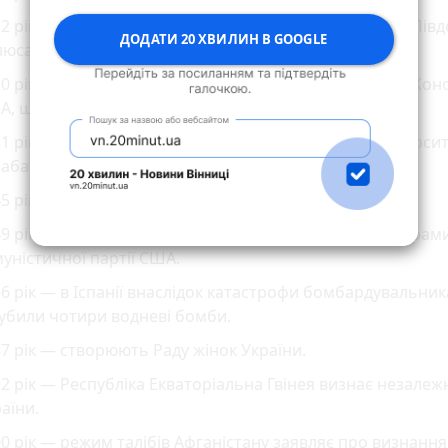
2 рік — члени експедиції Роберта Скотта досягають Пів
ДОДАТИ 20 ХВИЛИН В GOOGLE
люса.
0 рік — набирає чинності Вісімнадцята поправка до Конс
А, що впроваджувала Сухий закон.
1 рік — у Відні створюють Український вільний університ
абаром переведений у Прагу.
5 рік — Варшава звільняється від німецької окупації.
9 рік — у США починається судовий процес над лідерам
уністичної партії США.
6 рік — в Іспанії внаслідок катастрофи бомбардувальни
убили чотири водневі бомби.
7 рік — створюють Раду жінок України.
2 рік — Республіка Екваторіальна Гвінея визнає незалеж
аїни.
0 рік — режим талібів Афганістану заявляє про визнанн