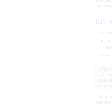
залишал
перегляд
Що н
Заб
Не 
важ
Не 
Запроп
адже в
сумнів
спадщи
Пропону
навпаки