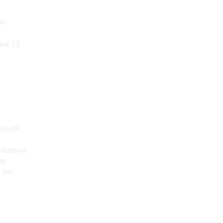
ни
на 13
ється
людини,
их
 по-