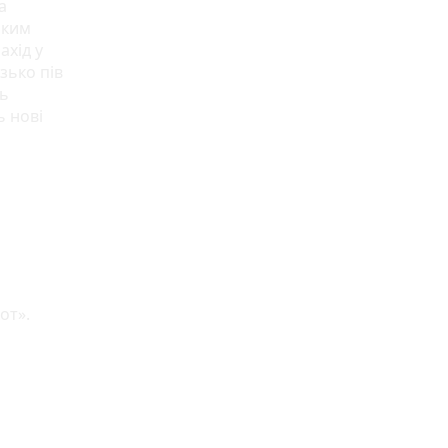
а
ьким
ахід у
зько пів
ть
ь нові
от».