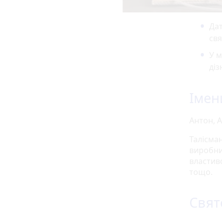
Дат
свя
У м
діз
Імен
Антон, А
Талісма
виробни
властиво
тощо.
Свят