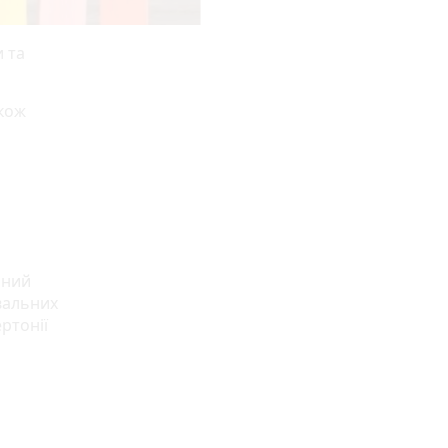
и та
акож
рний
вальних
ртонії