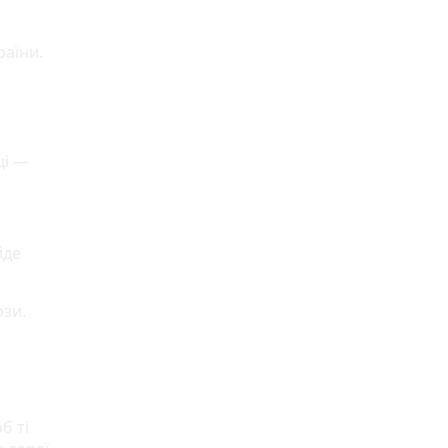
раїни.
ці —
йде
ози.
б ті