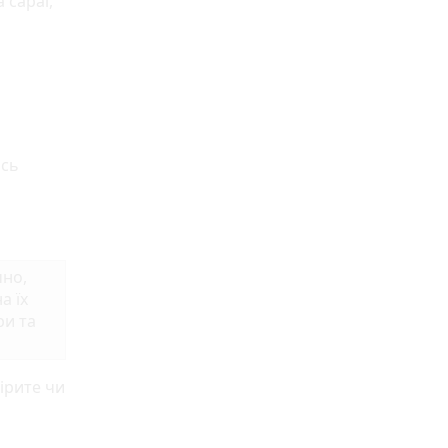
 сараї,
ось
чно,
а їх
ри та
ірите чи