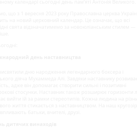
ному календарі сьогодні день пам’яті Антонія Великого.
мо, що з 1 вересня 2023 року Православна церква Украї
ить на новий церковний календар. Це означає, що всі
ідні свята відзначатимемо за новоюліанським стилем — 
іше.
огодні:
жнародний день наставництва
рисвятили дню народження легендарного боксера і
ького діяча Мухаммеда Алі. Завдяки наставнику розвива
сть, адже він допомагає створити сильні і позитивні
рокові стосунки. Наставник також розширює горизонти 
ає вийти їй за рамки стереотипів. Кожна людина на різн
вого життя стикається з наставництвом. На наш кругозір
впливають батьки, вчителі, друзі.
нь дитячих винаходів