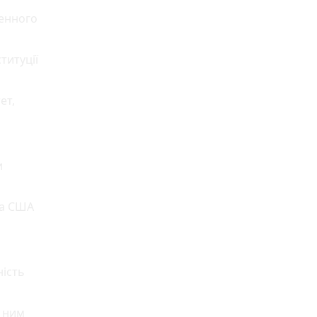
денного
титуції
ет,
и
ка США
ність
я ним