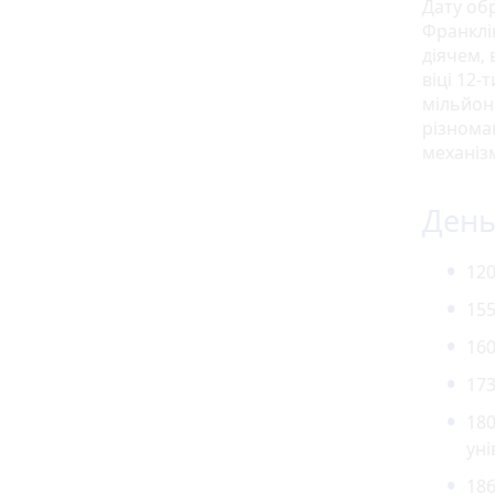
Дату об
Франклі
діячем, 
віці 12-
мільйона
різноман
механіз
День 
120
155
160
173
180
уні
186