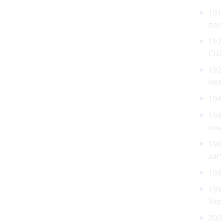
191
по
192
СШ
192
нез
194
194
ком
196
заг
198
199
Укр
200