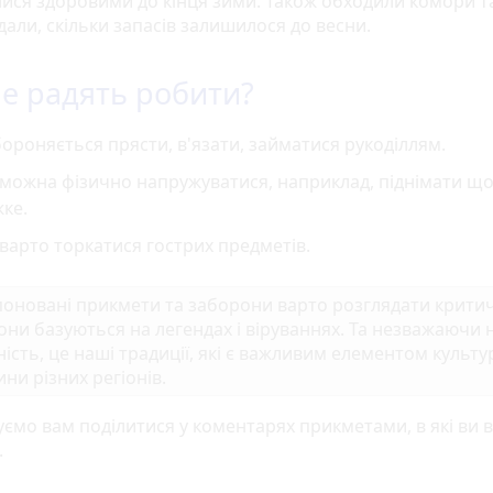
ися здоровими до кінця зими. Також обходили комори та
али, скільки запасів залишилося до весни.
е радять робити?
ороняється прясти, в'язати, займатися рукоділлям.
можна фізично напружуватися, наприклад, піднімати щ
ке.
варто торкатися гострих предметів.
оновані прикмети та заборони варто розглядати крити
они базуються на легендах і віруваннях. Та незважаючи н
ність, це наші традиції, які є важливим елементом культу
ни різних регіонів.
ємо вам поділитися у коментарях прикметами, в які ви в
.