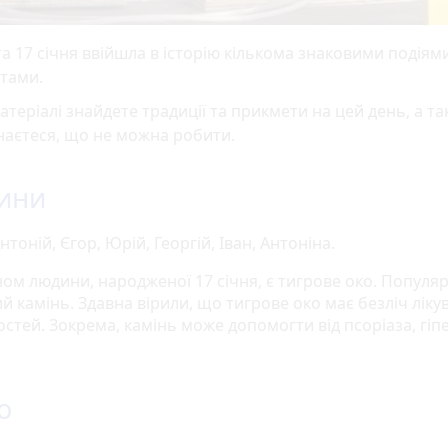
а 17 січня ввійшла в історію кількома знаковими подіям
тами.
атеріалі знайдете традиції та прикмети на цей день, а т
наєтеся, що не можна робити.
ини
нтоній, Єгор, Юрій, Георгій, Іван, Антоніна.
ном людини, народженої 17 січня, є тигрове око. Популя
й камінь. Здавна вірили, що тигрове око має безліч ліку
стей. Зокрема, камінь може допомогти від псоріаза, гіпе
о