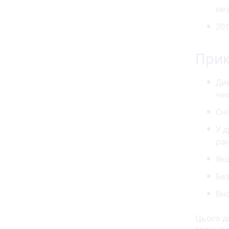
нез
201
При
Див
чек
Сні
У д
ран
Якщ
Без
Вно
Цього дн