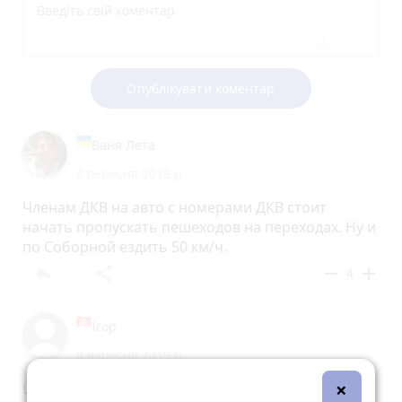
Опублікувати коментар
Ваня Лета
8 вересня 2019 р.
Членам ДКВ на авто с номерами ДКВ стоит
начать пропускать пешеходов на переходах. Ну и
по Соборной ездить 50 км/ч.
reply
share
remove
add
4
Ігор
8 вересня 2019 р.
×
Ще одна служба, бездумне навантаження на