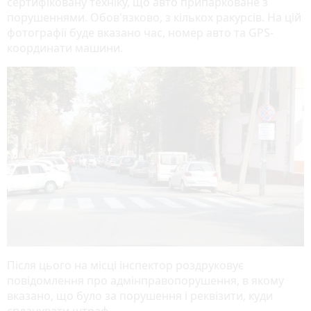
сертифіковану техніку, що авто припарковане з
порушеннями. Обов'язково, з кількох ракурсів. На цій
фотографії буде вказано час, номер авто та GPS-
координати машини.
Після цього на місці інспектор роздруковує
повідомлення про адмінправопорушення, в якому
вказано, що було за порушення і реквізити, куди