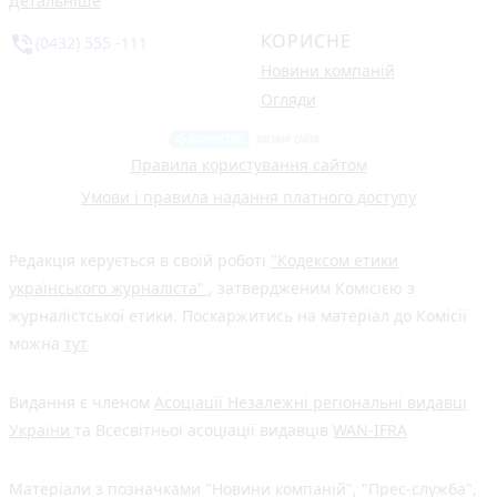
Детальніше
КОРИСНЕ
phone_in_talk
(0432) 555 -111
Новини компаній
Огляди
Правила користування сайтом
Умови і правила надання платного доступу
Редакція керується в своїй роботі
"Кодексом етики
українського журналіста"
, затвердженим Комісією з
журналістської етики. Поскаржитись на матеріал до Комісії
можна
тут
Видання є членом
Асоціації Незалежні регіональні видавці
України
та Всесвітньої асоціації видавців
WAN-IFRA
Матеріали з позначками "Новини компаній", "Прес-служба",