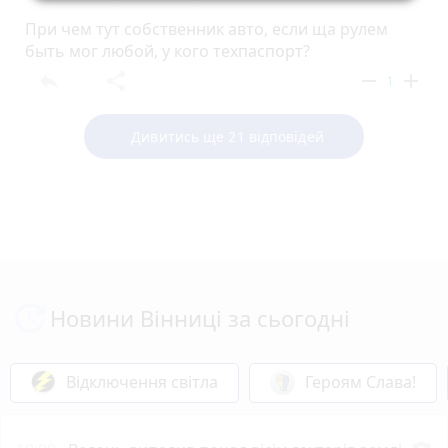
При чем тут собственник авто, если ща рулем
быть мог любой, у кого техпаспорт?
reply
share
remove
add
1
Дивитись ще 21 відповідей
Новини Вінниці за сьогодні
Відключення світла
Героям Слава!