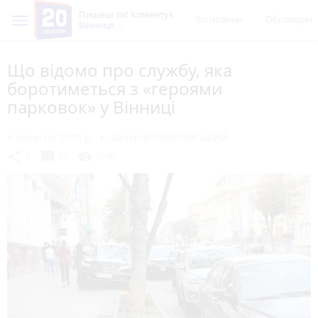
Пишеш ти! Коментує
Всі новини
Обговорен
Вінниця
Що відомо про службу, яка
боротиметься з «героями
парковок» у Вінниці
6 вересня 2019 р.
Валерій ЧУДНОВСЬКИЙ
chat_bubble
share
visibility
9
25
3280