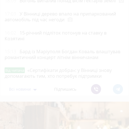
18:09
Вогонь випалив понад вісім гектарів землі
photo_camera
17:03
У Вінниці дерево впало на припаркований
автомобіль під час негоди
photo_camera
16:02
15-річний підліток потонув на ставку в
Козятині
15:13
Бард із Маріуполя Богдан Коваль влаштував
романтичний концерт літнім вінничанам
«Сертифікати добра»: у Вінниці знову
Від читача
допомагають тим, хто потребує підтримки
Всі новини
Підпишись