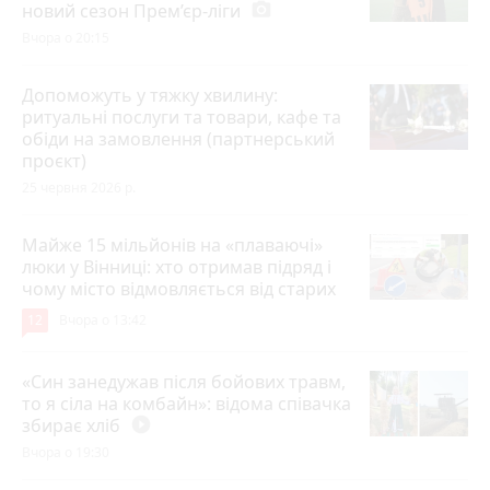
новий сезон Прем’єр-ліги
photo_camera
Вчора о 20:15
Допоможуть у тяжку хвилину:
ритуальні послуги та товари, кафе та
обіди на замовлення (партнерський
проєкт)
25 червня 2026 р.
Майже 15 мільйонів на «плаваючі»
люки у Вінниці: хто отримав підряд і
чому місто відмовляється від старих
12
Вчора о 13:42
«Син занедужав після бойових травм,
то я сіла на комбайн»: відома співачка
збирає хліб
play_circle_filled
Вчора о 19:30