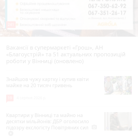
241
Вакансії в супермаркеті «Грош», АН
4 серпня 2026 р.
«Благоустрій» та 51 актуальних пропозицій
роботи у Вінниці (оновлено)
Знайшов чужу картку і купив квіти
майже на 20 тисяч гривень
19
4 серпня 2026 р.
Квартири у Вінниці та майно на
десятки мільйонів: ДБР оголосило
підозру екслогісту Повітряних сил
photo_camera
play_circle_filled