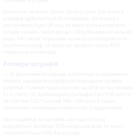
сплачувати штраф.
Інспектор не може брати гроші у руки. Уся оплата
штрафів здійснюється безготівково. На бланку з
постановою буде QR-код, за яким можна сплатити
штраф онлайн, через розділ сайту Вінницької міської
ради. Або якщо порушник на місці та погоджується
сплатити штраф, то може це зробити через POS-
термінал в інспектора.
Розміри штрафів
— За рішенням міськради, інспектори з паркування
можуть накладати штрафи за порушення правил
зупинки, стоянки транспортних засобів за частинами
1 і 3 статті 122 Адмінкодексу (штрафи 255 і 510 грн) та
за статтею 152-1 (штраф 340-1360 грн). А також
тимчасово затримувати транспорт у порушників.
Законодавець встановив, що якщо сплата
відбудеться за перші 10 банківських днів, то може
сплатити тільки 50% від штрафу.