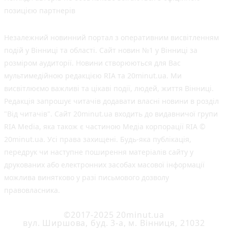
позицією партнерів
Незалежний новинний портал з оперативним висвітленням
подій у Вінниці та області. Сайт новин №1 у Вінниці за
розміром аудиторії. Новини створюються для Вас
мультимедійною редакцією RIA та 20minut.ua. Ми
висвітлюємо важливі та цікаві події, людей, життя Вінниці.
Редакція запрошує читачів додавати власні новини в розділ
"Від читачів". Сайт 20minut.ua входить до видавничої групи
RIA Media, яка також є частиною Медіа корпорації RIA ©
20minut.ua. Усі права захищені. Будь-яка публiкацiя,
передрук чи наступне поширення матеріалів сайту у
друкованих або електронних засобах масової інформації
можлива винятково у разі письмового дозволу
правовласника.
©2017-2025 20minut.ua
вул. Ширшова, буд. 3-а, м. Вінниця, 21032