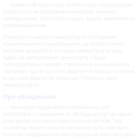
— Приватний транспорт, який суттєво перешкоджає
руху (стоїть на пішохідних переходах, заважає
громадському транспорту тощо), будуть відвозити на
штрафмайданчик.
Планується закупити евакуатор та побудувати
муніципальний спецмайданчик, де зберігатимуть
вилучені автомобілі. Але цим займається не наш
відділ, не департамент транспорту, а буде
підпорядковано окремо створеному комунальному
підприємству, на що було доручення міського голови.
Коли саме евакуатор запрацює? Поки що рано
називати дати.
Про обладнання
— Закінчуємо будівництво спецкімнати для
інспекторів з паркування. У ній буде доступ до єдиної
бази даних власників транспортних засобів. Там,
інспектор зможе скласти постанову, щоб надіслати
поштою повідомлення про порушення власнику авто.