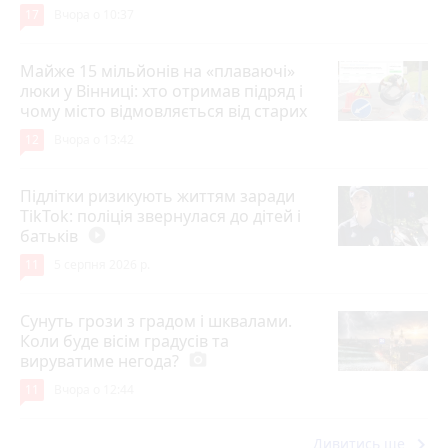
17
Вчора о 10:37
Майже 15 мільйонів на «плаваючі»
люки у Вінниці: хто отримав підряд і
чому місто відмовляється від старих
12
Вчора о 13:42
Підлітки ризикують життям заради
TikTok: поліція звернулася до дітей і
батьків
play_circle_filled
11
5 серпня 2026 р.
Сунуть грози з градом і шквалами.
Коли буде вісім градусів та
вируватиме негода?
photo_camera
11
Вчора о 12:44
keyboard_arrow_right
Дивитись ще