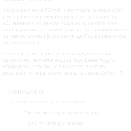
Зауваження до майбутніх інспекторів: не порушуйте
самі правила дорожнього руху. Патрульна поліція,
аби виписати постанову порушнику, замість того,
щоб відігнати авто з місця, самі стоять з порушенням,
затримуються на пів години та ще більше заважають
руху інших авто.
Сподіваюсь, що перед законом будуть всі рівні: і
прокурори, і звичайні водії за порушення будуть
отримувати штрафи. І якщо хочете показати
результат, то перш за все, наведіть лад на Соборній.
ОПИТУВАННЯ
Чи готові платити за парковку в місті?
Так. Але якщо буде адекватна ціна
Ні, я й так сплачую податки