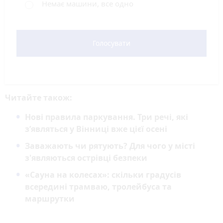
Немає машини, все одно
Голосувати
Читайте також:
Нові правила паркування. Три речі, які
з’являться у Вінниці вже цієї осені
Заважають чи рятують? Для чого у місті
з'являються острівці безпеки
«Сауна на колесах»: скільки градусів
всередині трамваю, тролейбуса та
маршрутки