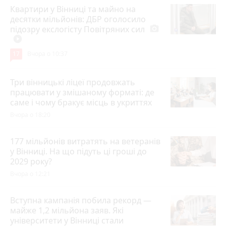
Квартири у Вінниці та майно на
десятки мільйонів: ДБР оголосило
підозру екслогісту Повітряних сил
photo_camera
play_circle_filled
17
Вчора о 10:37
Три вінницькі ліцеї продовжать
працювати у змішаному форматі: де
саме і чому бракує місць в укриттях
Вчора о 18:20
177 мільйонів витратять на ветеранів
у Вінниці. На що підуть ці гроші до
2029 року?
Вчора о 12:21
Вступна кампанія побила рекорд —
майже 1,2 мільйона заяв. Які
університети у Вінниці стали