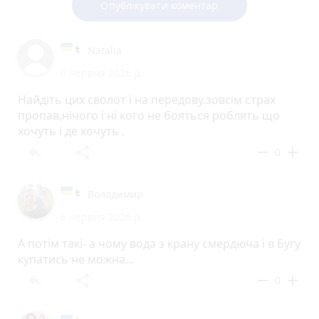
Опублікувати коментар
Natalia
6 червня 2026 р.
Найдіть цих сволот і на передову.зовсім страх
пропав,нічого і ні кого не бояться роблять що
хочуть і де хочуть .
reply
share
remove
add
0
Володимир
6 червня 2026 р.
А потім такі- а чому вода з крану смердюча і в Бугу
купатись не можна...
reply
share
remove
add
0