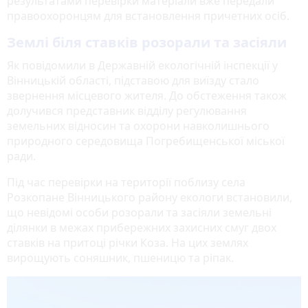
результатами перевірки матеріали вже передали
правоохоронцям для встановлення причетних осіб.
Землі біля ставків розорали та засіяли
Як повідомили в Державній екологічній інспекції у
Вінницькій області, підставою для виїзду стало
звернення місцевого жителя. До обстеження також
долучився представник відділу регулювання
земельних відносин та охорони навколишнього
природного середовища Погребищенської міської
ради.
Під час перевірки на території поблизу села
Розкопане Вінницького району екологи встановили,
що невідомі особи розорали та засіяли земельні
ділянки в межах прибережних захисних смуг двох
ставків на притоці річки Коза. На цих землях
вирощують соняшник, пшеницю та ріпак.