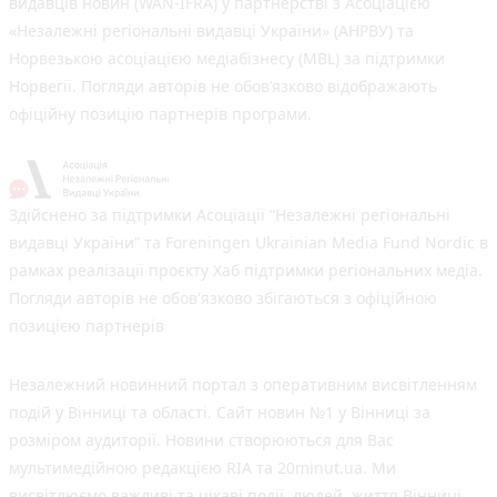
видавців новин (WAN-IFRA) у партнерстві з Асоціацією
«Незалежні регіональні видавці України» (АНРВУ) та
Норвезькою асоціацією медіабізнесу (MBL) за підтримки
Норвегії. Погляди авторів не обов’язково відображають
офіційну позицію партнерів програми.
Здійснено за підтримки Асоціації “Незалежні регіональні
видавці України” та Foreningen Ukrainian Media Fund Nordic в
рамках реалізації проєкту Хаб підтримки регіональних медіа.
Погляди авторів не обов'язково збігаються з офіційною
позицією партнерів
Незалежний новинний портал з оперативним висвітленням
подій у Вінниці та області. Сайт новин №1 у Вінниці за
розміром аудиторії. Новини створюються для Вас
мультимедійною редакцією RIA та 20minut.ua. Ми
висвітлюємо важливі та цікаві події, людей, життя Вінниці.