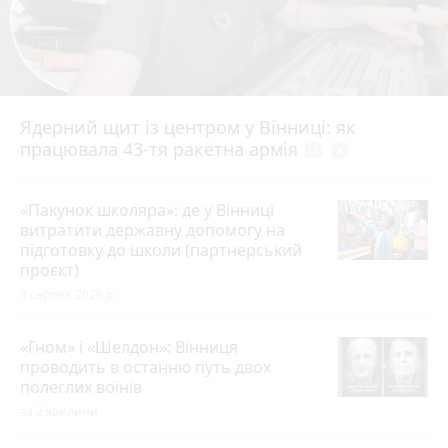
Ядерний щит із центром у Вінниці: як
працювала 43-тя ракетна армія
photo_camera
play_circle_filled
«Пакунок школяра»: де у Вінниці
витратити державну допомогу на
підготовку до школи (партнерський
проєкт)
3 серпня 2026 р.
«Гном» і «Шелдон»: Вінниця
проводить в останню путь двох
полеглих воїнів
за 2 хвилини