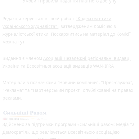
Умови і правила надання платного доступу
Редакція керується в своїй роботі
"Кодексом етики
українського журналіста"
, затвердженим Комісією з
журналістської етики. Поскаржитись на матеріал до Комісії
можна
тут
Видання є членом
Асоціації Незалежні регіональні видавці
України
та Всесвітньої асоціації видавців
WAN-IFRA
Матеріали з позначками "Новини компаній", "Прес-служба",
"Реклама" та "Партнерський проєкт" опубліковані на правах
реклами.
Здійснено за підтримки програми «Сильніші разом: Медіа та
Демократія», що реалізується Всесвітньою асоціацією