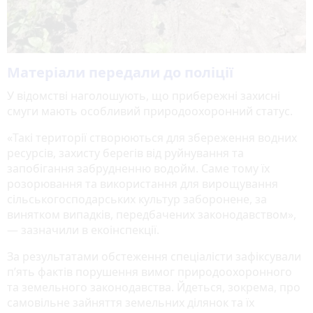
Матеріали передали до поліції
У відомстві наголошують, що прибережні захисні
смуги мають особливий природоохоронний статус.
«Такі території створюються для збереження водних
ресурсів, захисту берегів від руйнування та
запобігання забрудненню водойм. Саме тому їх
розорювання та використання для вирощування
сільськогосподарських культур заборонене, за
винятком випадків, передбачених законодавством»,
— зазначили в екоінспекції.
За результатами обстеження спеціалісти зафіксували
п’ять фактів порушення вимог природоохоронного
та земельного законодавства. Йдеться, зокрема, про
самовільне зайняття земельних ділянок та їх