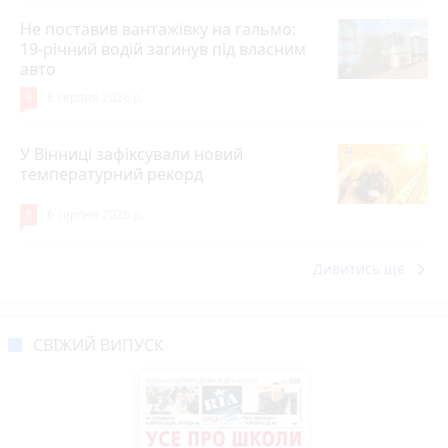
Не поставив вантажівку на гальмо:
19-річний водій загинув під власним
авто
9
6 серпня 2026 р.
У Вінниці зафіксували новий
температурний рекорд
8
6 серпня 2026 р.
keyboard_arrow_right
Дивитись ще
СВІЖИЙ ВИПУСК