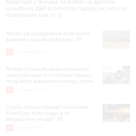
Квартири у Вінниці та майно на десятки
6 серпня 2026 р.
мільйонів: ДБР оголосило підозру екслогісту
Повітряних сил
photo_camera
play_circle_filled
Фекальне забруднення й паразити
виявили у водоймах Вінниці
photo_camera
15
7 серпня 2026 р.
Майже 15 мільйонів на «плаваючі»
люки у Вінниці: хто отримав підряд і
чому місто відмовляється від старих
12
6 серпня 2026 р.
Сунуть грози з градом і шквалами.
Коли буде вісім градусів та
вируватиме негода?
photo_camera
12
6 серпня 2026 р.