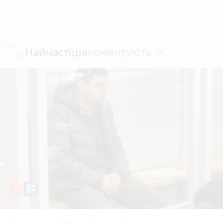
коментують
Найчастіше
17