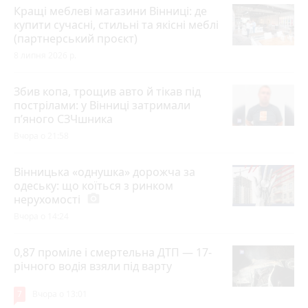
Кращі меблеві магазини Вінниці: де
купити сучасні, стильні та якісні меблі
(партнерський проєкт)
8 липня 2026 р.
Збив копа, трощив авто й тікав під
пострілами: у Вінниці затримали
п’яного СЗЧшника
Вчора о 21:58
Вінницька «однушка» дорожча за
одеську: що коїться з ринком
нерухомості
photo_camera
Вчора о 14:24
0,87 проміле і смертельна ДТП — 17-
річного водія взяли під варту
7
Вчора о 13:01