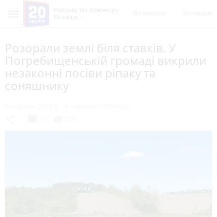
Пишеш ти! Коментує
Всі новини
Обговорен
Вінниця
Розорали землі біля ставків. У
Погребищенській громаді викрили
незаконні посіви ріпаку та
соняшнику
4 червня 2026 р.
Альона ЧЕРНІЮК
chat_bubble
share
visibility
1
15
220