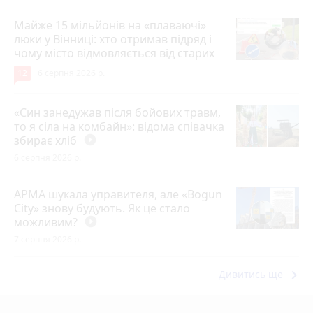
Майже 15 мільйонів на «плаваючі»
люки у Вінниці: хто отримав підряд і
чому місто відмовляється від старих
12
6 серпня 2026 р.
«Син занедужав після бойових травм,
то я сіла на комбайн»: відома співачка
збирає хліб
play_circle_filled
6 серпня 2026 р.
АРМА шукала управителя, але «Bogun
City» знову будують. Як це стало
можливим?
play_circle_filled
7 серпня 2026 р.
keyboard_arrow_right
Дивитись ще