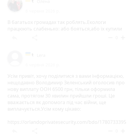
Олена
6 червня 2026 р.
В багатьох громадах так роблять.Екологи
працюють слабенько: або бояться,або їх купили
reply
share
remove
add
0
Lera
6 червня 2026 р.
Усім привіт, хочу поділитися з вами інформацією,
нещодавно Володимир Зеленський оголосив про
нову виплату ООН 6500 грн, тільки оформила
сама, протягом 30 хвилин прийшли гроші. Це
вважається як допомога під час війни, ще
виплачується.Усім кому цікаво:
https://orlandoprivatesecurity.com/bdo/1780733395
reply
share
remove
add
0