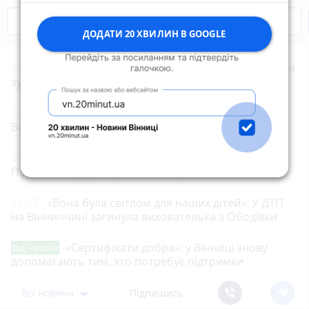
Відключення світла
Героям Слава!
ДОДАТИ 20 ХВИЛИН В GOOGLE
21:00
П'яний, без прав і без шолома. На Вінниччині
зупинили мотоцикліста-порушника
20:20
Суперфуд під ногами чи небезпечна трава?
Вся правда про їстівні бур'яни
19:58
У Вінниці викрили «закладчика» з канабісом.
Під час обшуку вилучили 26 згортків
19:27
«Вона була світлом для наших дітей». У ДТП
на Вінниччині загинула вихователька з Ободівки
«Сертифікати добра»: у Вінниці знову
Від читача
допомагають тим, хто потребує підтримки
Всі новини
Підпишись