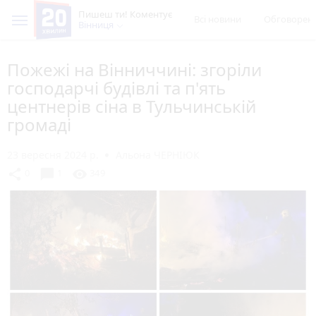
Пишеш ти! Коментує
Всі новини
Обговорен
Вінниця
Пожежі на Вінниччині: згоріли
господарчі будівлі та п'ять
центнерів сіна в Тульчинській
громаді
23 вересня 2024 р.
Альона ЧЕРНІЮК
chat_bubble
share
visibility
0
1
349