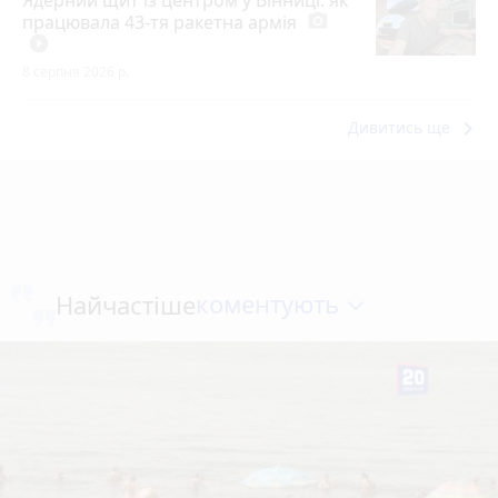
працювала 43-тя ракетна армія
photo_camera
play_circle_filled
8 серпня 2026 р.
keyboard_arrow_right
Дивитись ще
коментують
Найчастіше