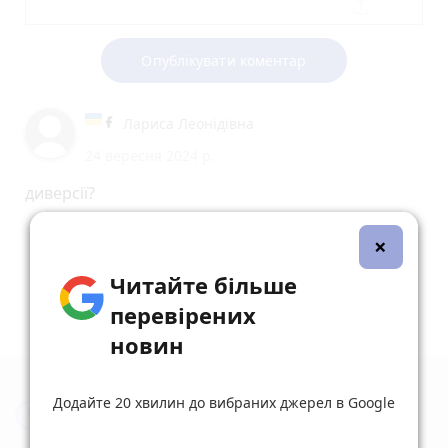
Опублікувати коментар
Лариса Леонідівна
24 вересня 2024 р.
диверсії?
reply
share
remove
add
0
×
Читайте більше
перевірених
новин
Додайте 20 хвилин до вибраних джерел в Google
Новини Вінниці за сьогодні