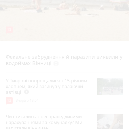
15
7 серпня 2026 р.
Фекальне забруднення й паразити виявили у
водоймах Вінниці
photo_camera
У Тиврові попрощалися з 15-річним
хлопцем, який загинув у палаючій
автівці
play_circle_filled
13
Вчора о 18:04
Чи стикались з несправедливими
нарахуваннями за комуналку? Ми
запитали вінничан