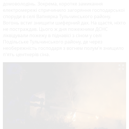
домоволодінь. Зокрема, коротке замикання
електромережі спричинило загоряння господарської
споруди в селі Вапнярка Тульчинського району.
Вогонь встиг знищити шиферний дах. На щастя, ніхто
не постраждав. Цього ж дня пожежники ДСНС
ліквідували пожежу в піднавісі з сіном у селі
Подільське Тульчинського району, де через
необережність господаря з вогнем полум'я знищило
п'ять центнерів сіна.
