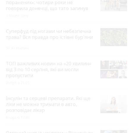
поранених»: чотири роки не
говорила донечці, що тато загинув
9 годин тому
Суперфуд під ногами чи небезпечна
трава? Вся правда про їстівні бур'яни
за 30 хвилин
ТОП важливих новин на «20 хвилин»
від 3 по 10 серпня, які ви могли
пропустити
Вчора о 21:01
Інсулін та серцеві препарати. Які ще
ліки не можна тримати в авто,
розповідає лікар
Вчора о 17:40
Ядерний щит із центром у Вінниці: як