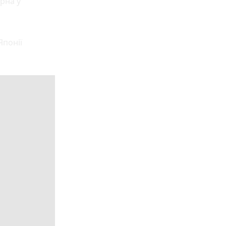
ярна у
Японії