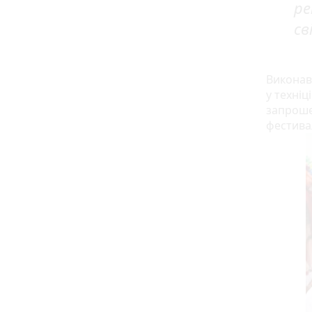
ре
св
Виконав
у техніц
запроше
фестива