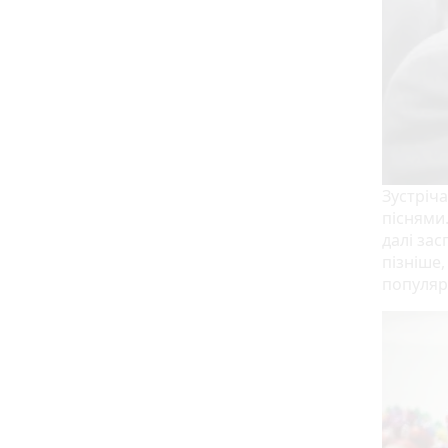
Зустріч
піснями
далі зас
пізніше,
популяр