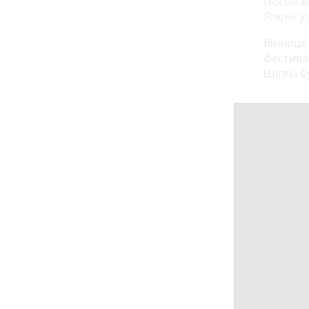
Посол зі
Японії у
Вінниця 
фестива
Шігекі С