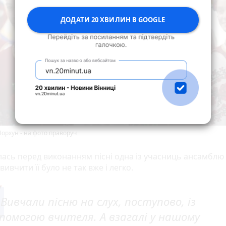
ДОДАТИ 20 ХВИЛИН В GOOGLE
орхун - на фото праворуч
алась перед виконанням пісні одна із учасниць ансамбл
вивчити її було не так вже і легко.
Вивчали пісню на слух, поступово, із
помогою вчителя. А взагалі у нашому