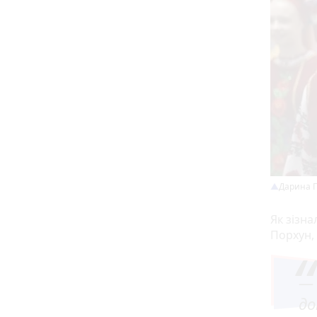
Дарина П
Як зізн
Порхун, 
— 
до