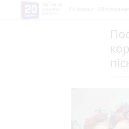
Пишеш ти!
Всі новини
Обговорення
Коментує
Вінниця
Пос
ко
піс
3 листопа