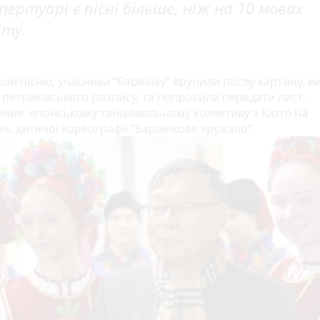
пертуарі є пісні більше, ніж на 10 мовах
іту.
ши пісню, учасники “Барвінку” вручили послу картину, в
і петриківського розпису, та попросили передати лист-
ння японському танцювальному колективу з Кіото на
ль дитячої хореографії “Барвінкове кружало”.