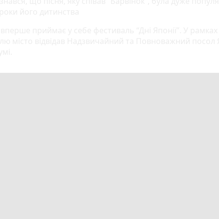
знався, що пісня, яку співав “Барвінок”, була дуже попул
 роки його дитинства
вперше приймає у себе фестиваль “Дні Японії”. У рамках
лю місто відвідав Надзвичайний та Повноважний посол 
умі.