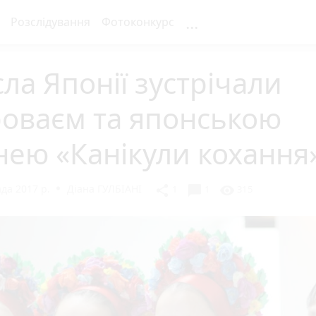
...
Розслідування
Фотоконкурс
ла Японії зустрічали
роваєм та японською
нею «Канікули кохання
да 2017 р.
Діана ГУЛБІАНІ
chat_bubble
share
visibility
1
1
315