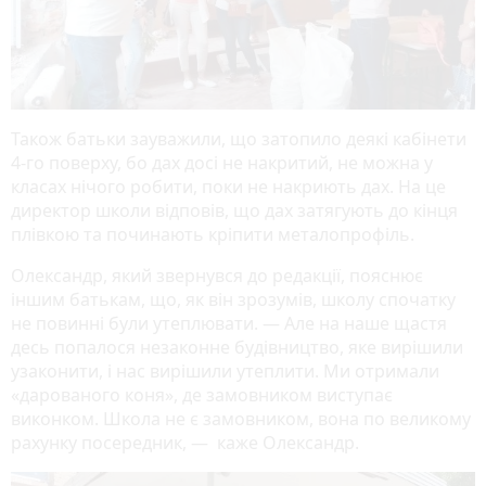
Також батьки зауважили, що затопило деякі кабінети
4-го поверху, бо дах досі не накритий, не можна у
класах нічого робити, поки не накриють дах. На це
директор школи відповів, що дах затягують до кінця
плівкою та починають кріпити металопрофіль.
Олександр, який звернувся до редакції, пояснює
іншим батькам, що, як він зрозумів, школу спочатку
не повинні були утеплювати. — Але на наше щастя
десь попалося незаконне будівництво, яке вирішили
узаконити, і нас вирішили утеплити. Ми отримали
«дарованого коня», де замовником виступає
виконком. Школа не є замовником, вона по великому
рахунку посередник, — каже Олександр.