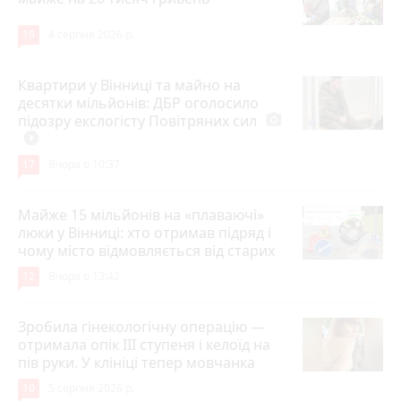
19
4 серпня 2026 р.
Квартири у Вінниці та майно на
десятки мільйонів: ДБР оголосило
підозру екслогісту Повітряних сил
photo_camera
play_circle_filled
17
Вчора о 10:37
Майже 15 мільйонів на «плаваючі»
люки у Вінниці: хто отримав підряд і
чому місто відмовляється від старих
12
Вчора о 13:42
Зробила гінекологічну операцію —
отримала опік ІІІ ступеня і келоїд на
пів руки. У клініці тепер мовчанка
10
5 серпня 2026 р.