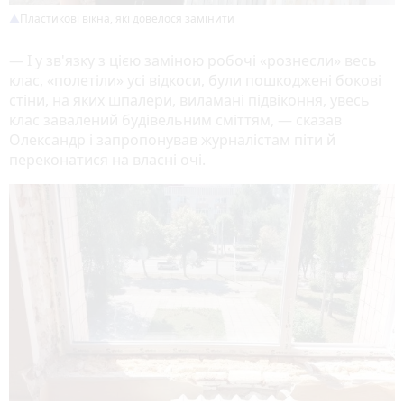
Пластикові вікна, які довелося замінити
— І у зв'язку з цією заміною робочі «рознесли» весь
клас, «полетіли» усі відкоси, були пошкоджені бокові
стіни, на яких шпалери, виламані підвіконня, увесь
клас завалений будівельним сміттям, — сказав
Олександр і запропонував журналістам піти й
переконатися на власні очі.