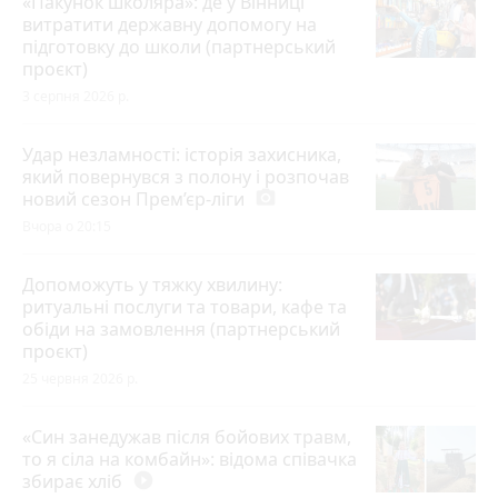
«Пакунок школяра»: де у Вінниці
витратити державну допомогу на
підготовку до школи (партнерський
проєкт)
3 серпня 2026 р.
Удар незламності: історія захисника,
який повернувся з полону і розпочав
новий сезон Прем’єр-ліги
photo_camera
Вчора о 20:15
Допоможуть у тяжку хвилину:
ритуальні послуги та товари, кафе та
обіди на замовлення (партнерський
проєкт)
25 червня 2026 р.
«Син занедужав після бойових травм,
то я сіла на комбайн»: відома співачка
збирає хліб
play_circle_filled