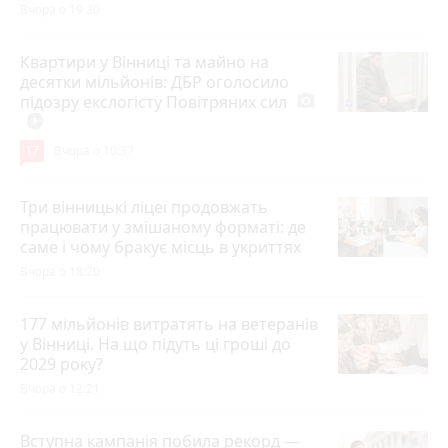
Вчора о 19:30
Квартири у Вінниці та майно на
десятки мільйонів: ДБР оголосило
підозру екслогісту Повітряних сил
photo_camera
play_circle_filled
17
Вчора о 10:37
Три вінницькі ліцеї продовжать
працювати у змішаному форматі: де
саме і чому бракує місць в укриттях
Вчора о 18:20
177 мільйонів витратять на ветеранів
у Вінниці. На що підуть ці гроші до
2029 року?
Вчора о 12:21
Вступна кампанія побила рекорд —