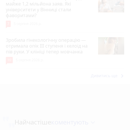
майже 1,2 мільйона заяв. Які
університети у Вінниці стали
фаворитами?
7
5 серпня 2026 р.
Зробила гінекологічну операцію —
отримала опік ІІІ ступеня і келоїд на
пів руки. У клініці тепер мовчанка
10
5 серпня 2026 р.
keyboard_arrow_right
Дивитись ще
коментують
Найчастіше