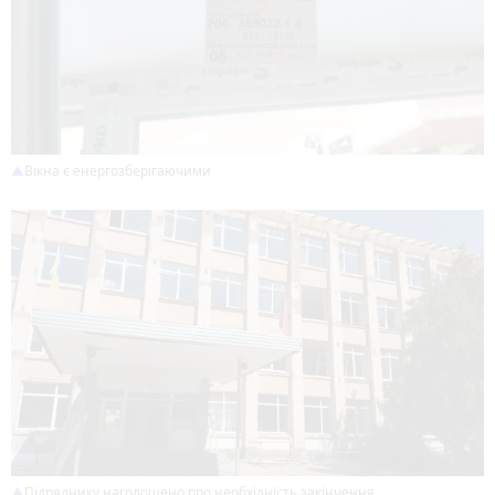
Вікна є енергозберігаючими
Підряднику наголошено про необхідність закінчення