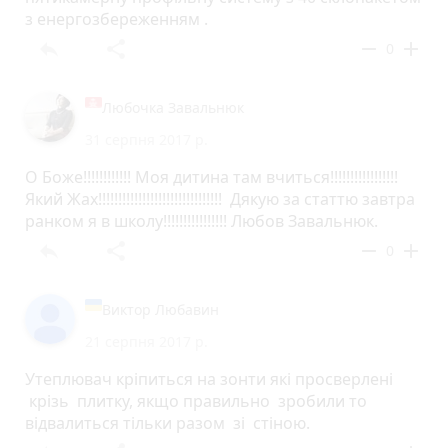
з енергозбереженням .
reply
share
remove
add
0
Любочка Завальнюк
31 серпня 2017 р.
О Боже!!!!!!!!!!!! Моя дитина там вчиться!!!!!!!!!!!!!!!!!
Який Жах!!!!!!!!!!!!!!!!!!!!!!!!!!!!!!! Дякую за статтю завтра
ранком я в школу!!!!!!!!!!!!!!!! Любов Завальнюк.
reply
share
remove
add
0
Виктор Любавин
21 серпня 2017 р.
Утеплювач кріпиться на зонти які просверлені
крізь плитку, якщо правильно зробили то
відвалиться тільки разом зі стіною.