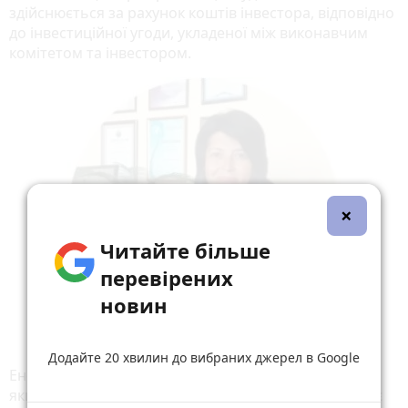
здійснюється за рахунок коштів інвестора, відповідно
до інвестиційної угоди, укладеної між виконавчим
комітетом та інвестором.
×
Читайте більше
перевірених
новин
Додайте 20 хвилин до вибраних джерел в Google
Енергоефективні заходи — це комплексні заходи:
якщо замінити лише дах, і не утеплити стіни, це не є