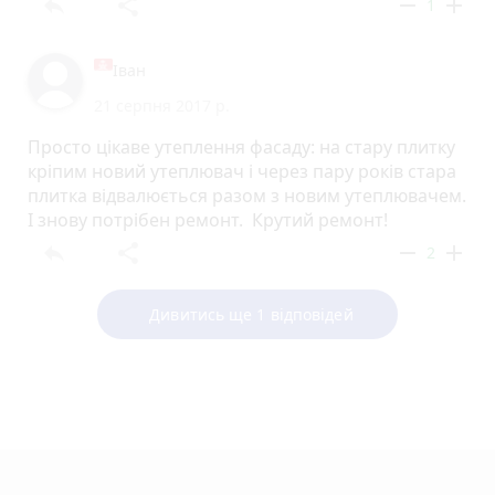
reply
share
remove
add
1
Іван
21 серпня 2017 р.
Просто цікаве утеплення фасаду: на стару плитку
кріпим новий утеплювач і через пару років стара
плитка відвалюється разом з новим утеплювачем.
І знову потрібен ремонт. Крутий ремонт!
reply
share
remove
add
2
Дивитись ще 1 відповідей