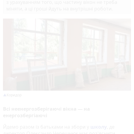
з урахуванням того, що частину вікон не треба
міняти, а ці гроші йдуть на внутрішні роботи.
Коридор
Всі неенергозберігаючі вікна — на
енергозбергіаючі
Йдемо разом із батьками на збори у
школу
, де
директор Олександр Черешнюк має роз'яснити