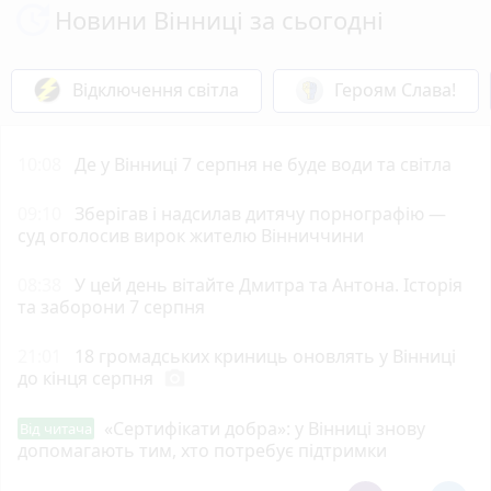
Новини Вінниці за сьогодні
Відключення світла
Героям Слава!
10:08
Де у Вінниці 7 серпня не буде води та світла
09:10
Зберігав і надсилав дитячу порнографію —
суд оголосив вирок жителю Вінниччини
08:38
У цей день вітайте Дмитра та Антона. Історія
та заборони 7 серпня
21:01
18 громадських криниць оновлять у Вінниці
до кінця серпня
photo_camera
«Сертифікати добра»: у Вінниці знову
Від читача
допомагають тим, хто потребує підтримки