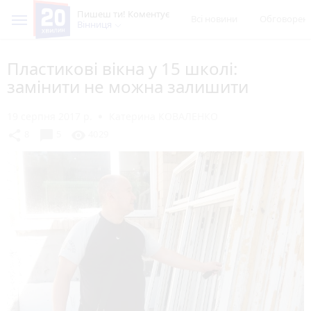
Пишеш ти! Коментує
Всі новини
Обговорен
Вінниця
Пластикові вікна у 15 школі:
замінити не можна залишити
19 серпня 2017 р.
Катерина КОВАЛЕНКО
chat_bubble
share
visibility
8
5
4029