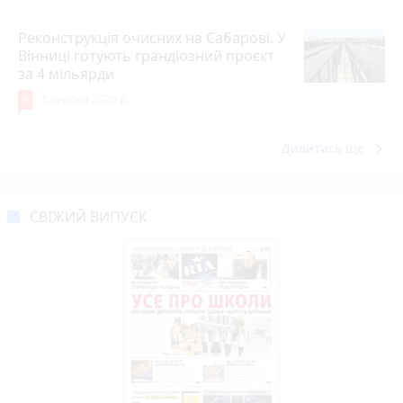
Реконструкція очисних на Сабарові. У
Вінниці готують грандіозний проєкт
за 4 мільярди
9
5 серпня 2026 р.
keyboard_arrow_right
Дивитись ще
СВІЖИЙ ВИПУСК