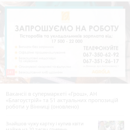
241
Вакансії в супермаркеті «Грош», АН
4 серпня 2026 р.
«Благоустрій» та 51 актуальних пропозицій
роботи у Вінниці (оновлено)
Знайшов чужу картку і купив квіти
майже на 20 тисяч гривень