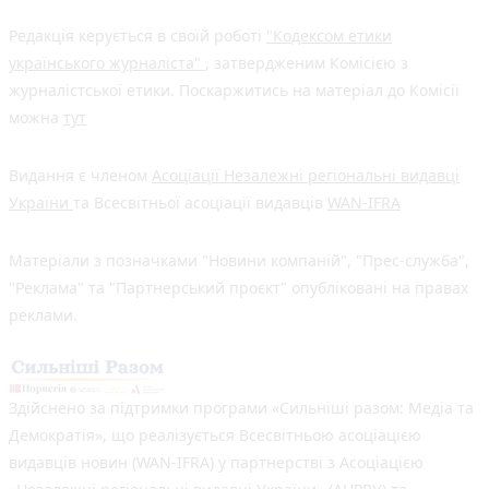
Редакція керується в своїй роботі
"Кодексом етики
українського журналіста"
, затвердженим Комісією з
журналістської етики. Поскаржитись на матеріал до Комісії
можна
тут
Видання є членом
Асоціації Незалежні регіональні видавці
України
та Всесвітньої асоціації видавців
WAN-IFRA
Матеріали з позначками "Новини компаній", "Прес-служба",
"Реклама" та "Партнерський проєкт" опубліковані на правах
реклами.
Здійснено за підтримки програми «Сильніші разом: Медіа та
Демократія», що реалізується Всесвітньою асоціацією
видавців новин (WAN-IFRA) у партнерстві з Асоціацією