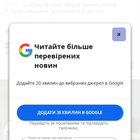
08:01
Сьогодні вітаємо Марію та книголюбів.
Історія, заборони та прикмети 9 серпня
22:11
Мотоцикл зіткнувся з маршруткою на
Магістратській
×
Читайте більше
«Сертифікати добра»: у Вінниці знову
Від читача
допомагають тим, хто потребує підтримки
перевірених
новин
Всі новини
Підпишись
Додайте 20 хвилин до вибраних джерел в Google
ДОДАТИ 20 ХВИЛИН В GOOGLE