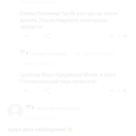
8 квітня 2026 р.
Олена Поляниця Так.Як раз про це також
думала .Тільки подумати коли краще
провести.
reply
share
remove
add
0
Олена Поляниця
Lyudmila Maya
reply
8 квітня 2026 р.
Lyudmila Maya підтримую) Може, в групі
П'ятничанський парк написати?
reply
share
remove
add
0
Наталия Нетребина
7 квітня 2026 р.
Щира дяка небайдужим! 🤗