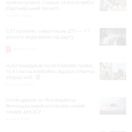
купити сучасні, стильні та якісні меблі
(партнерський проєкт)
8 липня 2026 р.
0,87 проміле і смертельна ДТП — 17-
річного водія взяли під варту
7
Вчора о 13:01
«Син занедужав після бойових травм,
то я сіла на комбайн»: відома співачка
збирає хліб
play_circle_filled
6 серпня 2026 р.
Сотня дронів за 18,4 мільйона.
Вінницька мерія оголосила новий
тендер для ЗСУ
Вчора о 10:45