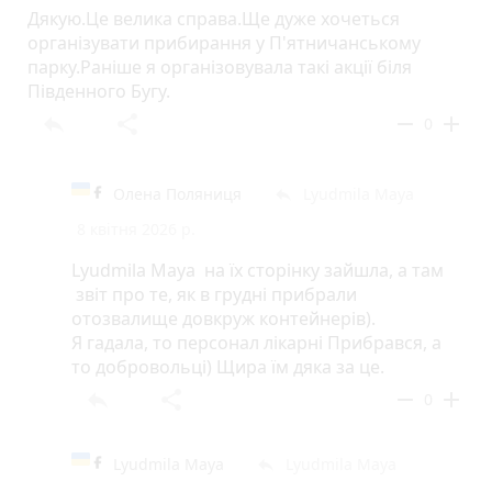
Дякую.Це велика справа.Ще дуже хочеться
організувати прибирання у П'ятничанському
парку.Раніше я організовувала такі акції біля
Південного Бугу.
reply
share
remove
add
0
Олена Поляниця
Lyudmila Maya
reply
8 квітня 2026 р.
Lyudmila Maya на їх сторінку зайшла, а там
звіт про те, як в грудні прибрали
отозвалище довкруж контейнерів).
Я гадала, то персонал лікарні Прибрався, а
то добровольці) Щира їм дяка за це.
reply
share
remove
add
0
Lyudmila Maya
Lyudmila Maya
reply