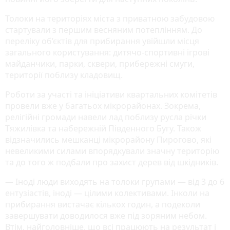
Толоки на територіях міста з приватною забудовою
стартували з першим весняним потеплінням. До
переліку об’єктів для прибирання увійшли місця
загального користування: дитячо-спортивні ігрові
майданчики, парки, сквери, прибережні смуги,
території поблизу кладовищ.
Роботи за участі та ініціативи квартальних комітетів
провели вже у багатьох мікрорайонах. Зокрема,
релігійні громади навели лад поблизу русла річки
Тяжилівка та набережній Південного Бугу. Також
відзначились мешканці мікрорайону Пирогово, які
невеликими силами впорядкували значну територію
та до того ж подбали про захист дерев від шкідників.
— Іноді люди виходять на толоки групами — від 3 до 6
ентузіастів, іноді — цілими колективами. Інколи на
прибирання вистачає кількох годин, а подеколи
завершувати доводилося вже під зоряним небом.
Втім, найголовніше, що всі працюють на результат і