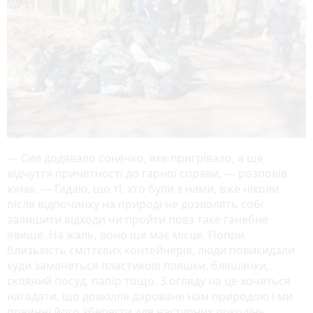
— Сил додавало сонечко, яке пригрівало, а ще
відчуття причетності до гарної справи, — розповів
юнак. — Гадаю, що ті, хто були з нами, вже ніколи
після відпочинку на природі не дозволять собі
залишити відходи чи пройти повз таке ганебне
явище. На жаль, воно ще має місце. Попри
близькість сміттєвих контейнерів, люди повикидали
куди заманеться пластикові пляшки, бляшанки,
скляний посуд, папір тощо. З огляду на це хочеться
нагадати, що довкілля дароване нам природою і ми
повинні його зберегти для наступних поколінь.