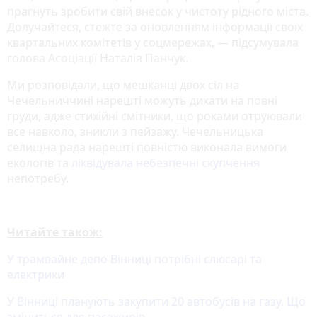
прагнуть зробити свій внесок у чистоту рідного міста.
Долучайтеся, стежте за оновленням інформації своїх
квартальних комітетів у соцмережах, — підсумувала
голова Асоціації Наталія Панчук.
Ми розповідали, що мешканці двох сіл на
Чечельниччині нарешті можуть дихати на повні
груди, адже стихійні смітники, що роками отруювали
все навколо, зникли з пейзажу. Чечельницька
селищна рада нарешті повністю виконала вимоги
екологів та
ліквідувала небезпечні скупчення
непотребу.
Читайте також:
У трамвайне депо Вінниці потрібні слюсарі та
електрики
У Вінниці планують закупити 20 автобусів на газу. Що