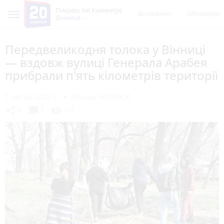
Пишеш ти! Коментує
Всі новини
Обговорен
Вінниця
Передвеликодня толока у Вінниці
— вздовж вулиці Генерала Арабея
прибрали п'ять кілометрів території
7 квітня 2026 р.
Альона ЧЕРНІЮК
chat_bubble
share
visibility
0
5
177