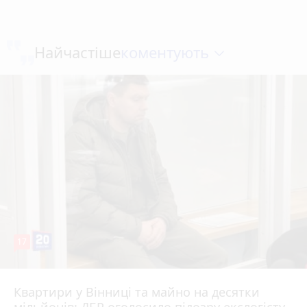
коментують
Найчастіше
17
Квартири у Вінниці та майно на десятки
6 серпня 2026 р.
мільйонів: ДБР оголосило підозру екслогісту