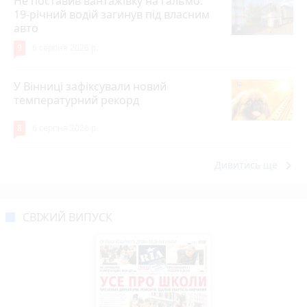
Не поставив вантажівку на гальмо:
19-річний водій загинув під власним
авто
9
6 серпня 2026 р.
У Вінниці зафіксували новий
температурний рекорд
8
6 серпня 2026 р.
keyboard_arrow_right
Дивитись ще
СВІЖИЙ ВИПУСК