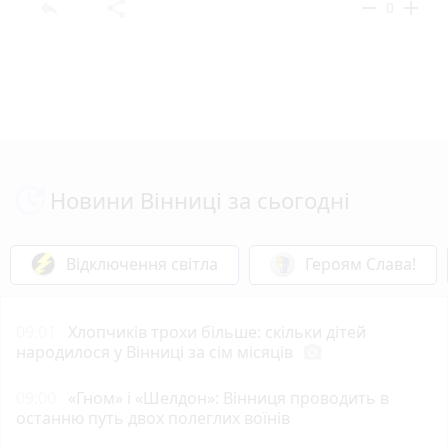
reply
share
remove
add
0
Новини Вінниці за сьогодні
Відключення світла
Героям Слава!
09:01
Хлопчиків трохи більше: скільки дітей
народилося у Вінниці за сім місяців
photo_camera
09:00
«Гном» і «Шелдон»: Вінниця проводить в
останню путь двох полеглих воїнів