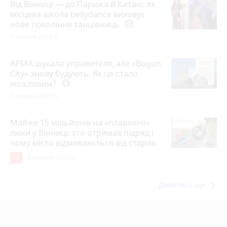
Від Вінниці — до Парижа й Китаю: як
місцева школа bellydance виховує
нове покоління танцівниць
photo_camera
7 серпня 2026 р.
АРМА шукала управителя, але «Bogun
City» знову будують. Як це стало
можливим?
play_circle_filled
7 серпня 2026 р.
Майже 15 мільйонів на «плаваючі»
люки у Вінниці: хто отримав підряд і
чому місто відмовляється від старих
12
6 серпня 2026 р.
keyboard_arrow_right
Дивитись ще