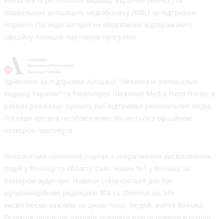
«Незалежні регіональні видавці України» (АНРВУ) та
Норвезькою асоціацією медіабізнесу (MBL) за підтримки
Норвегії. Погляди авторів не обов’язково відображають
офіційну позицію партнерів програми.
Здійснено за підтримки Асоціації “Незалежні регіональні
видавці України” та Foreningen Ukrainian Media Fund Nordic в
рамках реалізації проєкту Хаб підтримки регіональних медіа.
Погляди авторів не обов'язково збігаються з офіційною
позицією партнерів
Незалежний новинний портал з оперативним висвітленням
подій у Вінниці та області. Сайт новин №1 у Вінниці за
розміром аудиторії. Новини створюються для Вас
мультимедійною редакцією RIA та 20minut.ua. Ми
висвітлюємо важливі та цікаві події, людей, життя Вінниці.
Редакція запрошує читачів додавати власні новини в розділ