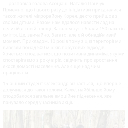
— розповіла голова Асоціації Наталія Панчук. —
Приємно, що і цього разу до ініціативи приєдналися
також жителі мікрорайону Корея, дехто прийшов зі
своїми дітьми. Разом нам вдалося навести лад на
великій лісовій площі. Загалом тут зібрали 150 пакетів
сміття. Це, звичайно, багато, але є й обнадійливий
момент. Прикладом, 10 років тому з цієї території ми
вивезли понад 500 мішків побутових відходів.
Хочеться сподіватися, що позитивна динаміка, яку ми
спостерігаємо з року в рік, свідчить про зростання
екосвідомості населення. Але є ще над чим
працювати.
15-річний студент Олександр зізнається, що вперше
долучився до такої толоки. Каже, найбільше йому
сподобалося загальне емоційне піднесення, яке
панувало серед учасників акції.