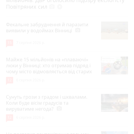
Повітряних сил
photo_camera
play_circle_filled
Фекальне забруднення й паразити
виявили у водоймах Вінниці
photo_camera
15
7 серпня 2026 р.
Майже 15 мільйонів на «плаваючі»
люки у Вінниці: хто отримав підряд і
чому місто відмовляється від старих
12
6 серпня 2026 р.
Сунуть грози з градом і шквалами.
Коли буде вісім градусів та
вируватиме негода?
photo_camera
12
6 серпня 2026 р.