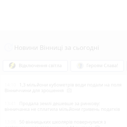
Новини Вінниці за сьогодні
Відключення світла
Героям Слава!
14:10
1,3 мільйони кубометрів води подали на поля
Вінниччини для зрошення
photo_camera
13:41
Продала землі дешевше за ринкову:
вінничанка не сплатила мільйони гривень податків
13:08
50 вінницьких школярів повернулися з