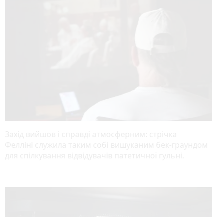
Захід вийшов і справді атмосферним: стрічка
Фелліні служила таким собі вишуканим бек-граундом
для спілкування відвідувачів патетичної гульні.