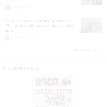
10
Вчора о 22:11
Не поставив вантажівку на гальмо:
19-річний водій загинув під власним
авто
9
6 серпня 2026 р.
keyboard_arrow_right
Дивитись ще
СВІЖИЙ ВИПУСК