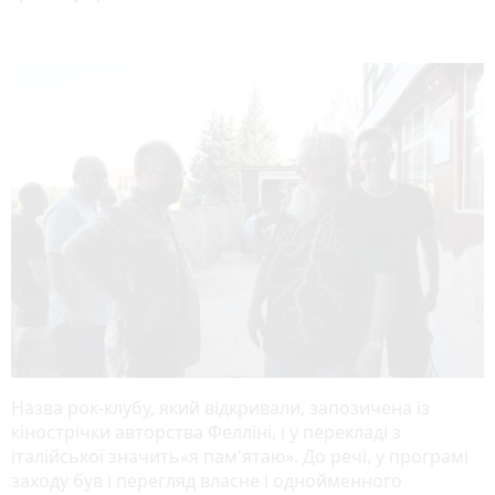
Назва рок-клубу, який відкривали, запозичена із
кінострічки авторства Фелліні, і у перекладі з
італійської значить«я пам'ятаю». До речі, у програмі
заходу був і перегляд власне і однойменного