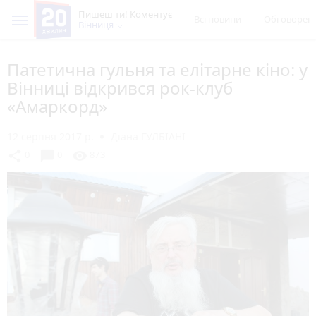
Пишеш ти! Коментує
Всі новини
Обговорен
Вінниця
Патетична гульня та елітарне кіно: у
Вінниці відкрився рок-клуб
«Амаркорд»
12 серпня 2017 р.
Діана ГУЛБІАНІ
chat_bubble
share
visibility
0
0
873