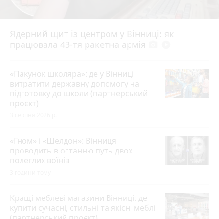
Ядерний щит із центром у Вінниці: як
працювала 43-тя ракетна армія
photo_camera
play_circle_filled
«Пакунок школяра»: де у Вінниці
витратити державну допомогу на
підготовку до школи (партнерський
проєкт)
3 серпня 2026 р.
«Гном» і «Шелдон»: Вінниця
проводить в останню путь двох
полеглих воїнів
3 години тому
Кращі меблеві магазини Вінниці: де
купити сучасні, стильні та якісні меблі
(партнерський проєкт)