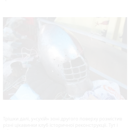
Трішки далі, у«сухій» зоні другого поверху розмістив
різні цікавинки клуб історичної реконструкції. Тут і