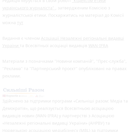
Редакція керується в своїй роботі
"Кодексом етики
українського журналіста"
, затвердженим Комісією з
журналістської етики. Поскаржитись на матеріал до Комісії
можна
тут
Видання є членом
Асоціації Незалежні регіональні видавці
України
та Всесвітньої асоціації видавців
WAN-IFRA
Матеріали з позначками "Новини компаній", "Прес-служба",
"Реклама" та "Партнерський проєкт" опубліковані на правах
реклами.
Здійснено за підтримки програми «Сильніші разом: Медіа та
Демократія», що реалізується Всесвітньою асоціацією
видавців новин (WAN-IFRA) у партнерстві з Асоціацією
«Незалежні регіональні видавці України» (АНРВУ) та
Норвезькою асоціацією медіабізнесу (MBL) за підтримки