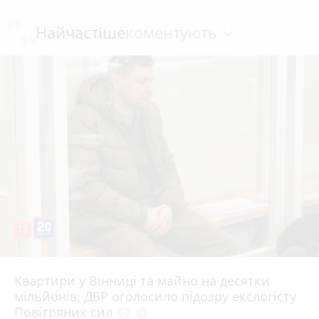
коментують
Найчастіше
17
Квартири у Вінниці та майно на десятки
6 серпня 2026 р.
мільйонів: ДБР оголосило підозру екслогісту
Повітряних сил
photo_camera
play_circle_filled