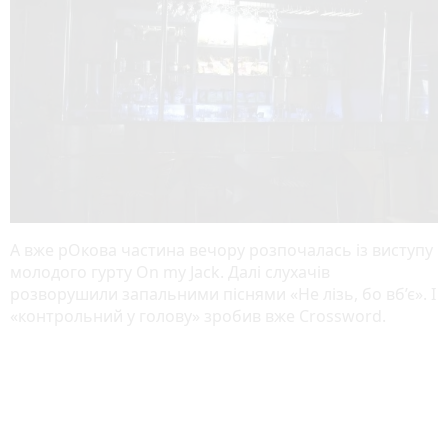
А вже рОкова частина вечору розпочалась із виступу
молодого гурту On my Jack. Далі слухачів
розворушили запальними піснями «Не лізь, бо вб’є». І
«контрольний у голову» зробив вже Crossword.