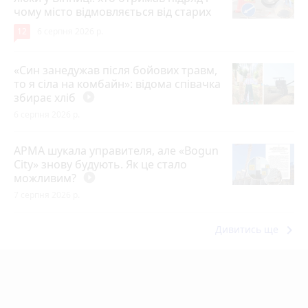
чому місто відмовляється від старих
12
6 серпня 2026 р.
«Син занедужав після бойових травм,
то я сіла на комбайн»: відома співачка
збирає хліб
play_circle_filled
6 серпня 2026 р.
АРМА шукала управителя, але «Bogun
City» знову будують. Як це стало
можливим?
play_circle_filled
7 серпня 2026 р.
keyboard_arrow_right
Дивитись ще