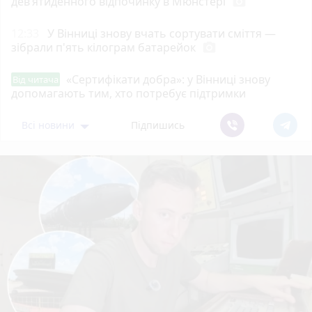
дев’ятиденного відпочинку в Мюнстері
photo_camera
12:33
У Вінниці знову вчать сортувати сміття —
зібрали п'ять кілограм батарейок
photo_camera
«Сертифікати добра»: у Вінниці знову
Від читача
допомагають тим, хто потребує підтримки
Всі новини
Підпишись