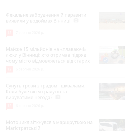
Фекальне забруднення й паразити
виявили у водоймах Вінниці
photo_camera
15
7 серпня 2026 р.
Майже 15 мільйонів на «плаваючі»
люки у Вінниці: хто отримав підряд і
чому місто відмовляється від старих
12
6 серпня 2026 р.
Сунуть грози з градом і шквалами.
Коли буде вісім градусів та
вируватиме негода?
photo_camera
12
6 серпня 2026 р.
Мотоцикл зіткнувся з маршруткою на
Магістратській