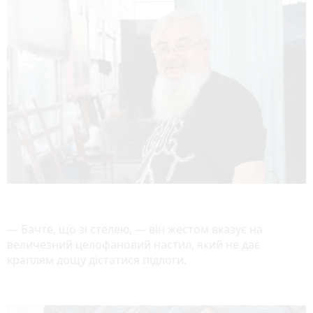
— Бачте, що зі стелею, — він жестом вказує на
величезний целофановий настил, який не дає
краплям дощу дістатися підлоги.