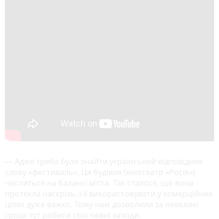
— Адже треба було знайти український відповідник
слову «фестиваль». Ця будівля (кінотеатр «Росія»)
числиться на балансі міста. Так сталося, що вона
протекла наскрізь, і її використовувати у комерційних
цілях дуже важко. Тому нам дозволили за невеликі
гроші тут робити свої певні заходи.