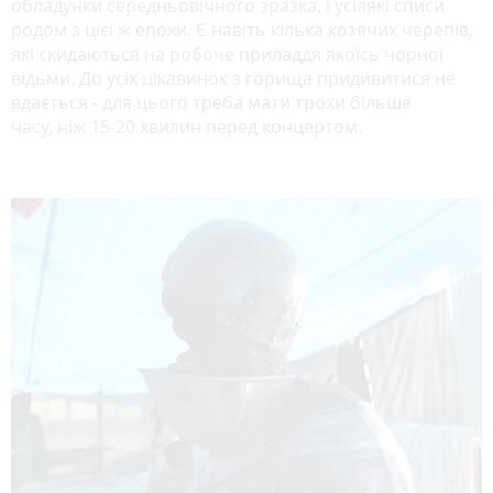
обладунки середньовічного зразка, і усілякі списи
родом з цієї ж епохи. Є навіть кілька козячих черепів,
які скидаються на робоче приладдя якоїсь чорної
відьми. До усіх цікавинок з горища придивитися не
вдається - для цього треба мати трохи більше
часу, ніж 15-20 хвилин перед концертом.