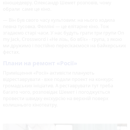
кіношедевру. Олександр Шемет розповів, чому
обрали саме це кіно.
— Він був свого часу культовим: на нього ходила
певна тусовка. Фелліні — це елітарне кіно. Тож
згадаємо старі часи. У нас будуть грати три групи On
my Jack, Crossword і «Не лізь, бо вб’є» - група, з якою
ми дружимо і постійно пересікаємося на байкерських
фестах.
Плани на ремонт «Росії»
Приміщення «Росії» активісти планують
відреставрувати - вже подали проект на конкурс
громадських ініціатив. А реставрувати тут треба
багато чого, розповідає Шемет і погоджується
провести швидку екскурсію на верхній поверх
колишнього кінотеатру.