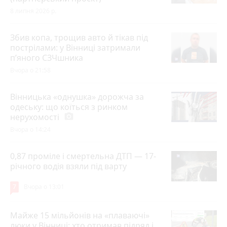
8 липня 2026 р.
Збив копа, трощив авто й тікав під
пострілами: у Вінниці затримали
п’яного СЗЧшника
Вчора о 21:58
Вінницька «однушка» дорожча за
одеську: що коїться з ринком
нерухомості
photo_camera
Вчора о 14:24
0,87 проміле і смертельна ДТП — 17-
річного водія взяли під варту
7
Вчора о 13:01
Майже 15 мільйонів на «плаваючі»
люки у Вінниці: хто отримав підряд і