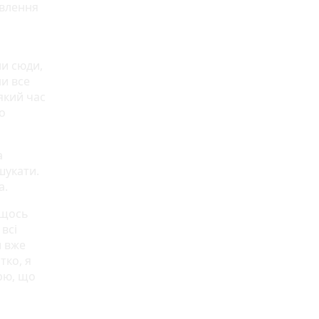
овлення
ли сюди,
ни все
який час
о
а
шукати.
а.
 щось
всі
и вже
тко, я
ірю, що