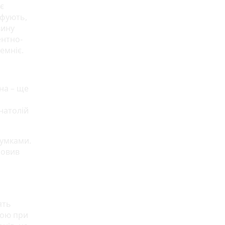
є
іфують,
вину
ентно-
емніє.
на – ще
натолій
думками.
мовив
ять
рою при