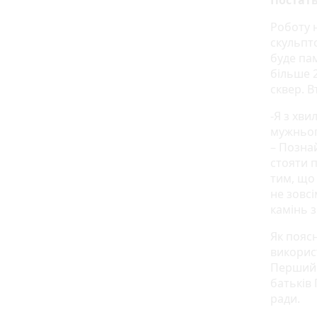
Постать
Роботу 
скульп
буде па
більше 
сквер. 
-Я з хв
мужньог
– Позна
стояти 
тим, що 
не зовсі
камінь з
Як пояс
використ
Перший 
батьків 
ради.