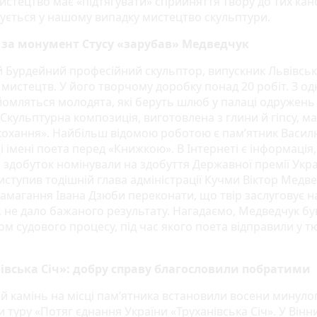
истецтво має «підтягувати» сприйняття твору до тих кано
зується у нашому випадку мистецтво скульптури.
 за монумент Стусу «зарубав» Медведчук
й Бурдейний професійний скульптор, випускник Львівськ
 мистецтв. У його творчому доробку понад 20 робіт. З од
йомляться молодята, які беруть шлюб у палаці одружень
 Скульптурна композиція, виготовлена з глини й гіпсу, ма
кохання». Найбільш відомою роботою є пам’ятник Васил
 імені поета перед «Книжкою». В Інтернеті є інформація
 здобуток номінували на здобуття Державної премії Укра
иступив тодішній глава адміністрації Кучми Віктор Медве
намагання Івана Дзюби переконати, що твір заслуговує н
у, не дало бажаного результату. Нагадаємо, Медведчук бу
ом судового процесу, під час якого поета відправили у 
івська Січ»: добру справу благословили побратими
й камінь на місці пам’ятника встановили восени минуло
 туру «Потяг єднання України «Труханівська Січ». У Вінн