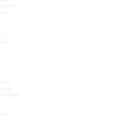
ше гріє
саме
 з
, на
мати
ав для
е поїхав
 цій