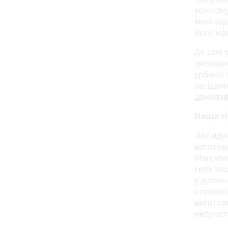
кожному
мені се
його ма
До слів 
викладач
урбаніс
засіданн
дізнавав
Наша сі
-Ми вдяч
виготов
Максима
себе інш
у духов
нереалі
виготови
непрості