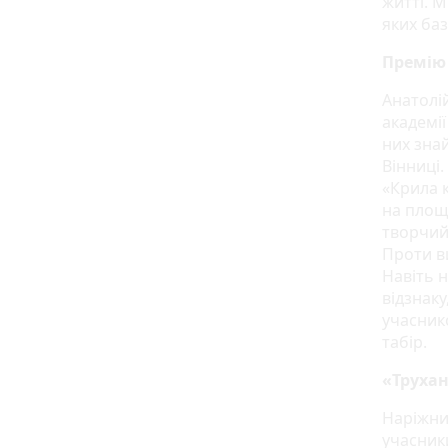
житті. М
яких ба
Премію
Анатолі
академії
них зна
Вінниці.
«Крила 
на площі
творчий
Проти в
Навіть 
відзнак
учасник
табір.
«Трухан
Наріжни
учасники