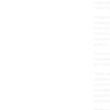
Саме ци
скульпт
-Я підра
олієжир
коли тут
життя ві
працюва
мабуть, 
Пам’ятни
словами 
Як стве
-Якби н
зробити,
клопоти
познайо
довіряю
монумен