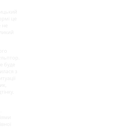
ницький
ормі це
 не
еликий
ого
ульптор.
е буде
илася з
итуації
ик,
тінку.
.
іями
івної