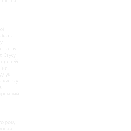
нів, на
ої
нією з
 у
є назву
ю Стусу
, що цей
їни.
дчук.
а високу
в
тюремний
го року
иці на