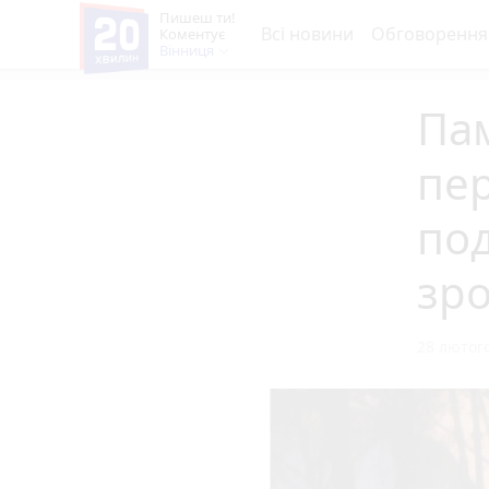
Пишеш ти!
Всі новини
Обговорення
Коментує
Вінниця
Па
пе
под
зр
28 лютого