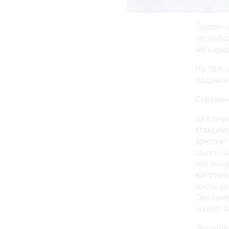
Проект 
містобу
міськра
Не той, 
подався
Схвален
Ім’я пе
Максиму
архітек
цього н
організу
виготовл
шість кр
Там і в
матері Г
-Всі роб