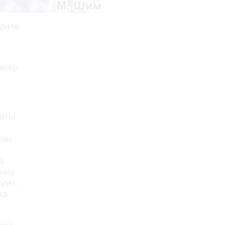
рдила
автор
отні
нах
а
 них
узеї.
ка
ячна