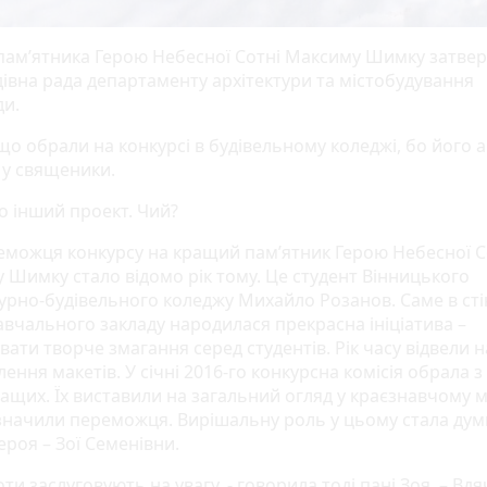
пам’ятника Герою Небесної Сотні Максиму Шимку затве
дівна рада департаменту архітектури та містобудування
ди.
що обрали на конкурсі в будівельному коледжі, бо його 
 у священики.
о інший проект. Чий?
реможця конкурсу на кращий пам’ятник Герою Небесної С
 Шимку стало відомо рік тому. Це студент Вінницького
турно-будівельного коледжу Михайло Розанов. Саме в сті
авчального закладу народилася прекрасна ініціатива –
вати творче змагання серед студентів. Рік часу відвели н
ення макетів. У січні 2016-го конкурсна комісія обрала з
ащих. Їх виставили на загальний огляд у краєзнавчому м
изначили переможця. Вирішальну роль у цьому стала дум
ероя – Зої Семенівни.
оти заслуговують на увагу, - говорила тоді пані Зоя. – Вд