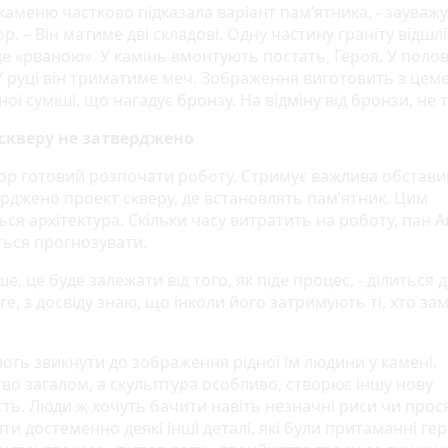
каменю частково підказала варіант пам’ятника, - зауважу
р. – Він матиме дві складові. Одну частину граніту відшл
де «рваною». У камінь вмонтують постать, Героя. У поло
 У руці він триматиме меч. Зображення виготовить з цем
ої суміші, що нагадує бронзу. На відміну від бронзи, не т
скверу не затверджено
ор готовий розпочати роботу. Стримує важлива обстави
ерджено проект скверу, де встановлять пам’ятник. Цим
ся архітектура. Скільки часу витратить на роботу, пан А
ться прогнозувати.
е, це буде залежати від того, як піде процес, - ділиться 
ге, з досвіду знаю, що інколи його затримують ті, хто за
ють звикнути до зображення рідної їм людини у камені.
во загалом, а скульптура особливо, створює іншу нову
сть. Люди ж хочуть бачити навіть незначні риси чи прос
ти достеменно деякі інші деталі, які були притаманні ге