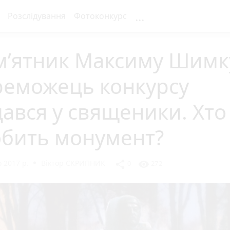
...
Розслідування
Фотоконкурс
м’ятник Максиму Шимк
реможець конкурсу
ався у священики. Хто
обить монумент?
 2017 р.
Віктор СКРИПНИК
share
visibility
0
272