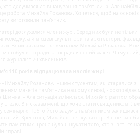
, хто долучився до вшанування пам’яті сина. Але найбіль
рце робота Михайла Розанова. Хочеться, щоб на основі 
кету виготовили пам’ятник.
матері дослухалися члени журі. Серед них були не тільки
і коледжу, а й місцеві скульптори та архітектори, фахівці
тики. Вони назвали переможцем Михайла Розанова. Втім
і містобудівної ради затвердили інший макет. Чому і чий,
ся журналіст 20 хвилин/RIA.
м’я 110 років відпрацювала наоліє жирі
ні Михайлу Розанову, іншим студентам, які старалися з
ленням макетів пам’ятника нашому синові, - розповідає 
 Шимка. – Але ситуація змінилася. Михайло раптом обр
у стезю. Він сказав мені, що хоче стати священиком. І вж
ну семінарію. Тобто його задум з пам’ятником залишився
зований. Зрештою, Михайло не скульптор. Він не зміг би
ти пам’ятник. Треба було б шукати того, хто знається на
й справі.