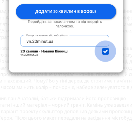
 у чорному «рваному» граніті
над пам’ятником Максиму Шимку розпочав відомий він
ДОДАТИ 20 ХВИЛИН В GOOGLE
тор
Анатолій Бурдейний
. Він уточнює, що у класичній ф
м’ятний знак. Його висота разом з постаментом сягатиме
2,5 метра. Масштабний монумент не «впишеться» у нев
Втратиться пропорція, порушаться форми.
илюванням сприйняв пропозицію увіковічнити образ наш
о земляка Максима Шимка, - розповів журналісту RIA ск
йомився з батьками Максима. Разом побували на місці, д
пам’ятник. Зоя Семенівна показала макет студента. Погод
пропонований раніше матеріал – камінь пісковик у цій с
м підходящий. Чому? Бо у тіні дерев, де стоятиме пам’ятн
 часом змінить колір – почорніє, набере зеленуватого від
нив пан Анатолій, батьки підтримали його пропозицію
ати інший матеріал – чорний граніт. Камінь уже завезли
варіант проекту скульптор доповнив деякими пропозиц
Героя. Після цього макет передали на засідання містобуд