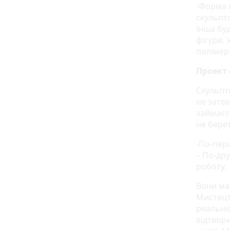
-Форма 
скульпто
інша бу
фігури.
полімерн
Проект 
Скульпт
не затв
займаєть
не бере
-По-перш
– По-дру
роботу.
Вони ма
Мистецт
реальні
відтвори