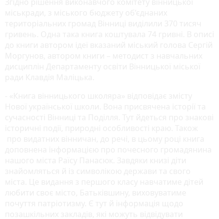
Згідно рішення виконавчого комітету вінницької
міськради, з міського бюджету об’єднаних
територіальних громад Вінниці виділили 370 тисяч
гривень. Одна така книга коштувала 74 гривні. В описі
до книги автором ідеї вказаний міський голова Сергій
Моргунов, автором книги – методист з навчальних
дисциплін Департаменту освіти Вінницької міської
ради Клавдія Маліцька.
- «Книга вінницького школяра» відповідає змісту
Нової української школи. Вона присвячена історії та
сучасності Вінниці та Поділля. Тут йдеться про знакові
історичні події, природні особливості краю. Також
про видатних вінничан, до речі, в цьому році книга
доповнена інформацією про почесного громадянина
нашого міста Раїсу Панасюк. Завдяки книзі діти
знайомляться й із символікою держави та свого
міста. Це видання з першого класу навчатиме дітей
любити своє місто, Батьківшину, виховуватиме
почуття патріотизму. Є тут й інформація щодо
позашкільних закладів, які можуть відвідувати