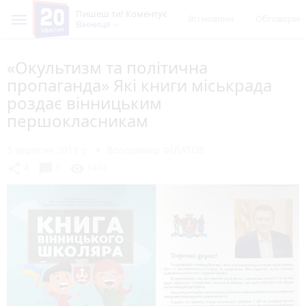
Пишеш ти! Коментує
Всі новини
Обговорен
Вінниця
«Окультизм та політична
пропаганда» Які книги міськрада
роздає вінницьким
першокласникам
5 вересня 2019 р.
Володимир ФІЛАТОВ
chat_bubble
share
visibility
4
5
1474