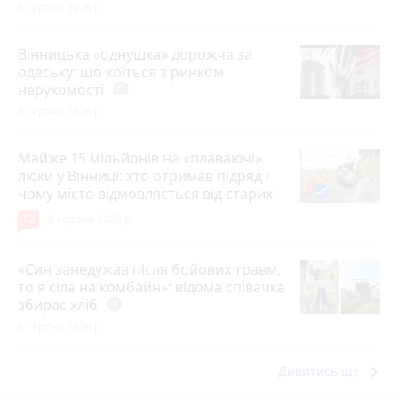
8 серпня 2026 р.
Вінницька «однушка» дорожча за
одеську: що коїться з ринком
нерухомості
photo_camera
8 серпня 2026 р.
Майже 15 мільйонів на «плаваючі»
люки у Вінниці: хто отримав підряд і
чому місто відмовляється від старих
12
6 серпня 2026 р.
«Син занедужав після бойових травм,
то я сіла на комбайн»: відома співачка
збирає хліб
play_circle_filled
6 серпня 2026 р.
keyboard_arrow_right
Дивитись ще