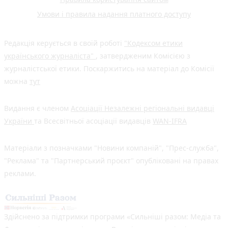
Умови і правила надання платного доступу
Редакція керується в своїй роботі
"Кодексом етики
українського журналіста"
, затвердженим Комісією з
журналістської етики. Поскаржитись на матеріал до Комісії
можна
тут
Видання є членом
Асоціації Незалежні регіональні видавці
України
та Всесвітньої асоціації видавців
WAN-IFRA
Матеріали з позначками "Новини компаній", "Прес-служба",
"Реклама" та "Партнерський проєкт" опубліковані на правах
реклами.
Здійснено за підтримки програми «Сильніші разом: Медіа та