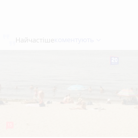
коментують
Найчастіше
15