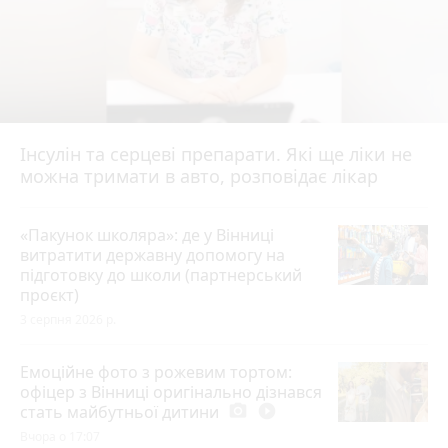
Інсулін та серцеві препарати. Які ще ліки не
можна тримати в авто, розповідає лікар
«Пакунок школяра»: де у Вінниці
витратити державну допомогу на
підготовку до школи (партнерський
проєкт)
3 серпня 2026 р.
Емоційне фото з рожевим тортом:
офіцер з Вінниці оригінально дізнався
стать майбутньої дитини
photo_camera
play_circle_filled
Вчора о 17:07