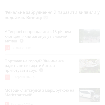
7 серпня 2026 р.
Фекальне забруднення й паразити виявили у
водоймах Вінниці
photo_camera
У Тиврові попрощалися з 15-річним
хлопцем, який загинув у палаючій
автівці
play_circle_filled
13
Вчора о 18:04
Портулак на городі? Вінничанка
радить не викидати його, а
приготувати соус
play_circle_filled
10
8 серпня 2026 р.
Мотоцикл зіткнувся з маршруткою на
Магістратській
9
8 серпня 2026 р.