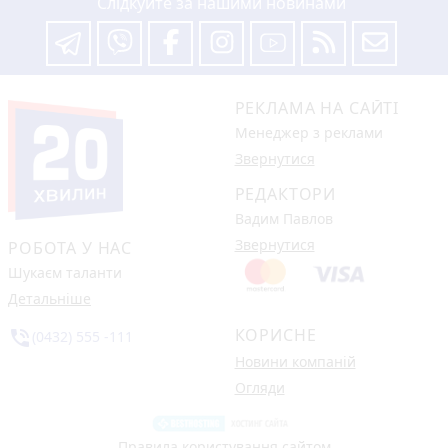
Слідкуйте за нашими новинами
РЕКЛАМА НА САЙТІ
Менеджер з реклами
Звернутися
РЕДАКТОРИ
Вадим Павлов
Звернутися
РОБОТА У НАС
Шукаєм таланти
Детальніше
КОРИСНЕ
phone_in_talk
(0432) 555 -111
Новини компаній
Огляди
Правила користування сайтом