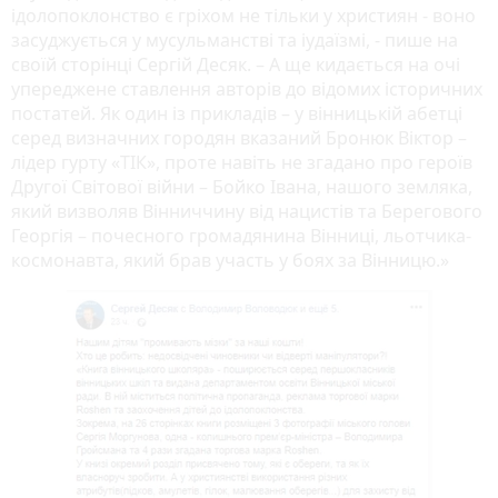
ідолопоклонство є гріхом не тільки у християн - воно
засуджується у мусульманстві та іудаїзмі, - пише на
своїй сторінці Сергій Десяк. – А ще кидається на очі
упереджене ставлення авторів до відомих історичних
постатей. Як один із прикладів – у вінницькій абетці
серед визначних городян вказаний Бронюк Віктор –
лідер гурту «ТІК», проте навіть не згадано про героїв
Другої Світової війни – Бойко Івана, нашого земляка,
який визволяв Вінниччину від нацистів та Берегового
Георгія – почесного громадянина Вінниці, льотчика-
космонавта, який брав участь у боях за Вінницю.»