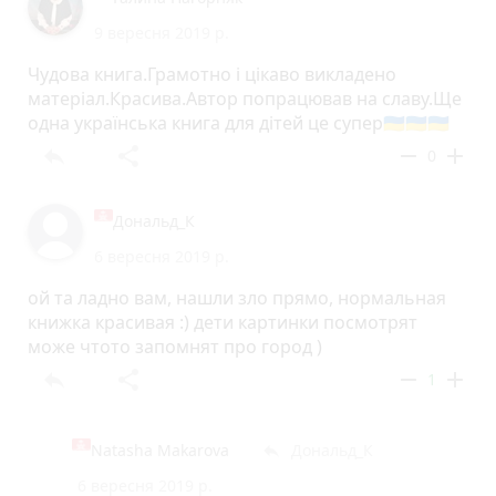
9 вересня 2019 р.
Чудова книга.Грамотно і цікаво викладено
матеріал.Красива.Автор попрацював на славу.Ще
одна українська книга для дітей це супер🇺🇦🇺🇦🇺🇦
reply
share
remove
add
0
Дональд_К
6 вересня 2019 р.
ой та ладно вам, нашли зло прямо, нормальная
книжка красивая :) дети картинки посмотрят
може чтото запомнят про город )
reply
share
remove
add
1
Natasha Makarova
Дональд_К
reply
6 вересня 2019 р.