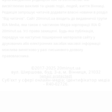
висвітлюємо важливі та цікаві події, людей, життя Вінниці.
Редакція запрошує читачів додавати власні новини в розділ
"Від читачів". Сайт 20minut.ua входить до видавничої групи
RIA Media, яка також є частиною Медіа корпорації RIA ©
20minut.ua. Усі права захищені. Будь-яка публiкацiя,
передрук чи наступне поширення матеріалів сайту у
друкованих або електронних засобах масової інформації
можлива винятково у разі письмового дозволу
правовласника.
©2017-2025 20minut.ua
вул. Ширшова, буд. 3-а, м. Вінниця, 21032
[email protected]
Cуб'єкт у сфері онлайн-медіа; ідентифікатор медіа
- R40-02726.