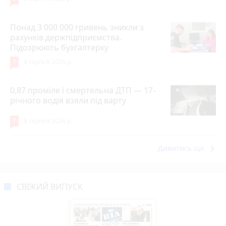
Понад 3 000 000 гривень зникли з
рахунків держпідприємства.
Підозрюють бухгалтерку
7
8 серпня 2026 р.
0,87 проміле і смертельна ДТП — 17-
річного водія взяли під варту
7
8 серпня 2026 р.
keyboard_arrow_right
Дивитись ще
СВІЖИЙ ВИПУСК