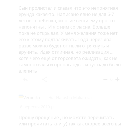
Сын пролистал и сказал что это непонятная
ерунда какая-то. Написано явно не для 6-7
летнего ребенка, многие вещи ему просто
непонятны . И я с ним согласна. Больше
пока не открывал. У меня желания тоже нет
его к этому подталкивать. Года через два
разве можно будет от пыли отряхнуть и
вручить. Идея отличная, но реализация ...
хотя чего ещё от горсовета ожидать, как не
самопохвалы и пропаганды - и тут надо было
влепить
reply
share
remove
add
0
Veronika
Natasha Makarova
reply
8 вересня 2019 р.
Прошу прощение , но можете перечитать
или прочитать книгу( так как скорее всего вы