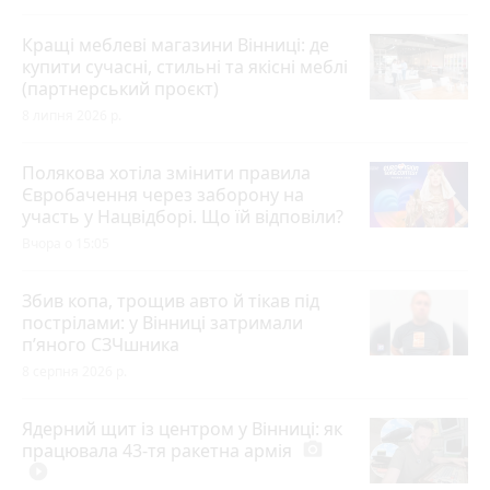
Кращі меблеві магазини Вінниці: де
купити сучасні, стильні та якісні меблі
(партнерський проєкт)
8 липня 2026 р.
Полякова хотіла змінити правила
Євробачення через заборону на
участь у Нацвідборі. Що їй відповіли?
Вчора о 15:05
Збив копа, трощив авто й тікав під
пострілами: у Вінниці затримали
п’яного СЗЧшника
8 серпня 2026 р.
Ядерний щит із центром у Вінниці: як
працювала 43-тя ракетна армія
photo_camera
play_circle_filled