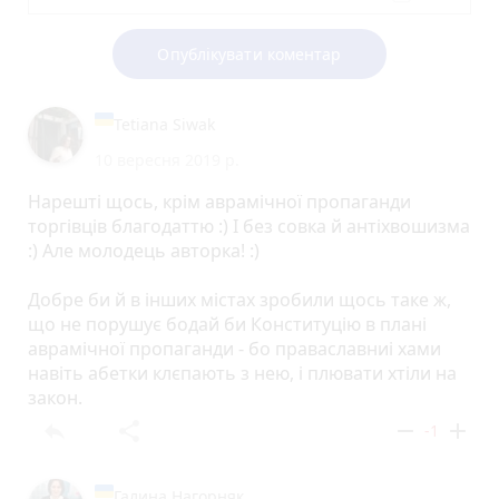
Опублікувати коментар
Tetiana Siwak
10 вересня 2019 р.
Нарешті щось, крім аврамічної пропаганди
торгівців благодаттю :) І без совка й антіхвошизма
:) Але молодець авторка! :)
Добре би й в інших містах зробили щось таке ж,
що не порушує бодай би Конституцію в плані
аврамічної пропаганди - бо праваславниі хами
навіть абетки клєпають з нею, і плювати хтіли на
закон.
reply
share
remove
add
-1
Галина Нагорняк