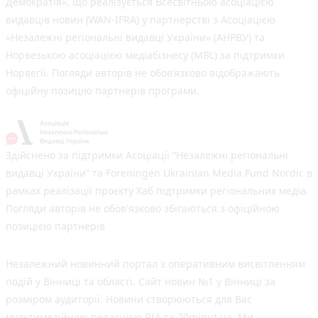
Демократія», що реалізується Всесвітньою асоціацією
видавців новин (WAN-IFRA) у партнерстві з Асоціацією
«Незалежні регіональні видавці України» (АНРВУ) та
Норвезькою асоціацією медіабізнесу (MBL) за підтримки
Норвегії. Погляди авторів не обов’язково відображають
офіційну позицію партнерів програми.
Здійснено за підтримки Асоціації “Незалежні регіональні
видавці України” та Foreningen Ukrainian Media Fund Nordic в
рамках реалізації проєкту Хаб підтримки регіональних медіа.
Погляди авторів не обов'язково збігаються з офіційною
позицією партнерів
Незалежний новинний портал з оперативним висвітленням
подій у Вінниці та області. Сайт новин №1 у Вінниці за
розміром аудиторії. Новини створюються для Вас
мультимедійною редакцією RIA та 20minut.ua. Ми