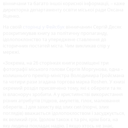
вінничани та багато іншої корисної інформації, – каже
директорка департаменту освіти міської ради Оксана
Яценко.
На своїй
сторінці у Фейсбук
вінничанин Сергій Десяк
розкритикував книгу за політичну пропаганду,
ідолопоклонство та упереджене ставлення до
історичних постатей міста. Чим викликав спір у
мережі.
«Зокрема, на 26 сторінках книги розміщені три
фотографії міського голови Сергія Моргунова, одна –
колишнього прем’єр-міністра Володимира Гройсмана
та чотири рази згадана торгова марка Roshen. У книзі
окремий розділ присвячено тому, які є обереги та як
їх власноруч зробити. А у християнстві використання
різних атрибутів (підков, амулетів, гілок, малювання
оберегів...) для захисту від злих сил (порчі, злих
поглядів) вважається ідолопоклоством і засуджується,
як великий гріх. Ідолом також є та річ, крім Бога, на
яку людина покладає надію. І якщо хтось не знає,