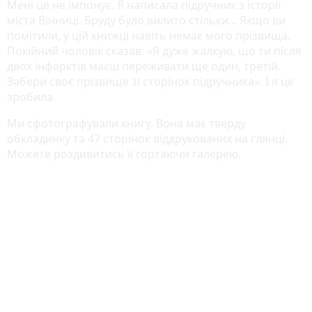
Мені це не імпонує. Я написала підручник з історії
міста Вінниці. Бруду було вилито стільки... Якщо ви
помітили, у цій книжці навіть немає мого прізвища.
Покійний чоловік сказав: «Я дуже жалкую, що ти після
двох інфарктів маєш переживати ще один, третій.
Забери своє прізвище зі сторінок підручника». І я це
зробила.
Ми сфотографували книгу. Вона має тверду
обкладинку та 47 сторінок віддрукованих на глянці.
Можете роздивитись її гортаючи галерею.