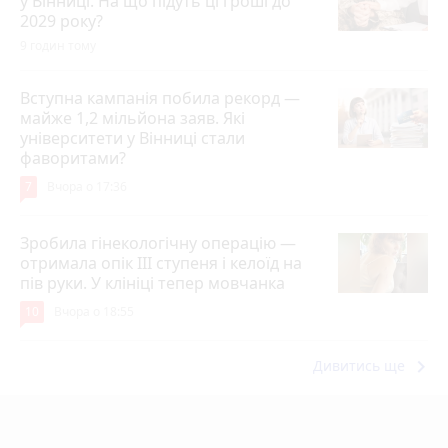
у Вінниці. На що підуть ці гроші до
2029 року?
9 годин тому
Вступна кампанія побила рекорд —
майже 1,2 мільйона заяв. Які
університети у Вінниці стали
фаворитами?
7
Вчора о 17:36
Зробила гінекологічну операцію —
отримала опік ІІІ ступеня і келоїд на
пів руки. У клініці тепер мовчанка
10
Вчора о 18:55
keyboard_arrow_right
Дивитись ще