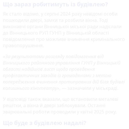
Що зараз робитимуть із будівлею?
Як стало відомо, у серпні 2024 року невідомі особи
пошкодили двері, замки та розбили вікна. Тоді
виконавчі органи Вінницької міської ради надіслали
до Вінницького РУП ГУНП у Вінницькій області
повідомлення про можливе вчинення кримінального
правопорушення.
«За результатами розгляду повідомлення від
Вінницького районного управління ГУНП у Вінницькій
області надійшов лист щодо проведення
профілактичних заходів із громадянами з метою
попередження вчинення протиправних дій біля будівлі
колишнього кінотеатру»
, — зазначили у міськраді.
У відповіді також вказали, що встановили металеві
решітки, а вікна й двері заблокували. Останні
зварювальні роботи проводили у квітні 2025 року.
Що буде з будівлею надалі?