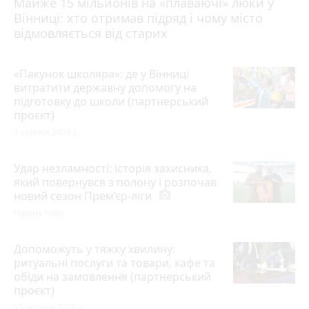
Майже 15 мільйонів на «плаваючі» люки у
Вінниці: хто отримав підряд і чому місто
відмовляється від старих
«Пакунок школяра»: де у Вінниці
витратити державну допомогу на
підготовку до школи (партнерський
проєкт)
3 серпня 2026 р.
Удар незламності: історія захисника,
який повернувся з полону і розпочав
новий сезон Прем’єр-ліги
photo_camera
годину тому
Допоможуть у тяжку хвилину:
ритуальні послуги та товари, кафе та
обіди на замовлення (партнерський
проєкт)
25 червня 2026 р.