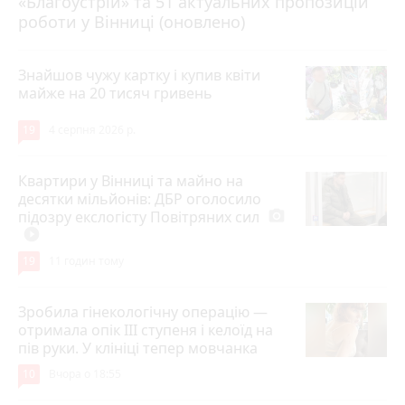
«Благоустрій» та 51 актуальних пропозицій
роботи у Вінниці (оновлено)
Знайшов чужу картку і купив квіти
майже на 20 тисяч гривень
19
4 серпня 2026 р.
Квартири у Вінниці та майно на
десятки мільйонів: ДБР оголосило
підозру екслогісту Повітряних сил
photo_camera
play_circle_filled
19
11 годин тому
Зробила гінекологічну операцію —
отримала опік ІІІ ступеня і келоїд на
пів руки. У клініці тепер мовчанка
10
Вчора о 18:55