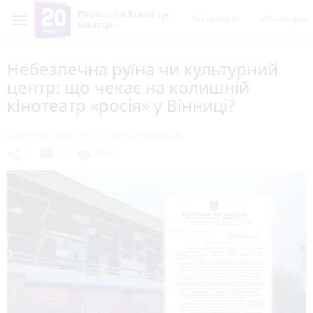
Пишеш ти! Коментує
Всі новини
Обговорен
Вінниця
Небезпечна руїна чи культурний
центр: що чекає на колишній
кінотеатр «росія» у Вінниці?
4 червня 2025 р.
Дар'я ДАЦКОВА
chat_bubble
share
visibility
1
12
2047