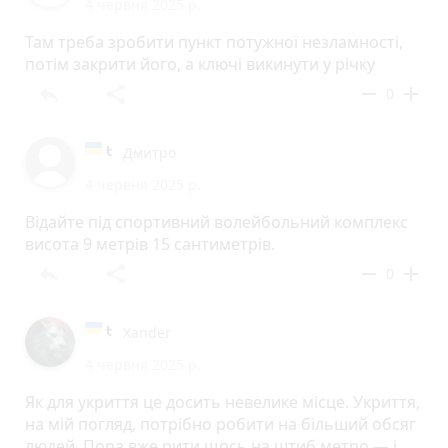
4 червня 2025 р.
Там треба зробити пункт потужної незламності,
потім закрити його, а ключі викинути у річку
reply
share
remove
add
0
Дмитро
4 червня 2025 р.
Відайте під спортивний волейбольний комплекс
висота 9 метрів 15 сантиметрів.
reply
share
remove
add
0
Xander
4 червня 2025 р.
Як для укриття це досить невелике місце. Укриття,
на мій погляд, потрібно робити на більший обсяг
людей. Пора вже рити щось на штиб метро — і