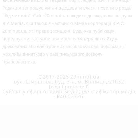
висвітлюємо важливі та цікаві події, людей, життя Вінниці.
Редакція запрошує читачів додавати власні новини в розділ
"Від читачів". Сайт 20minut.ua входить до видавничої групи
RIA Media, яка також є частиною Медіа корпорації RIA ©
20minut.ua. Усі права захищені. Будь-яка публiкацiя,
передрук чи наступне поширення матеріалів сайту у
друкованих або електронних засобах масової інформації
можлива винятково у разі письмового дозволу
правовласника.
©2017-2025 20minut.ua
вул. Ширшова, буд. 3-а, м. Вінниця, 21032
[email protected]
Cуб'єкт у сфері онлайн-медіа; ідентифікатор медіа
- R40-02726.