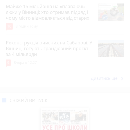
Майже 15 мільйонів на «плаваючі»
люки у Вінниці: хто отримав підряд і
чому місто відмовляється від старих
10
8 годин тому
Реконструкція очисних на Сабарові. У
Вінниці готують грандіозний проєкт
за 4 мільярди
9
Вчора о 12:27
keyboard_arrow_right
Дивитись ще
СВІЖИЙ ВИПУСК