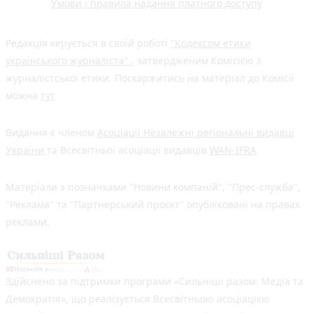
Умови і правила надання платного доступу
Редакція керується в своїй роботі
"Кодексом етики
українського журналіста"
, затвердженим Комісією з
журналістської етики. Поскаржитись на матеріал до Комісії
можна
тут
Видання є членом
Асоціації Незалежні регіональні видавці
України
та Всесвітньої асоціації видавців
WAN-IFRA
Матеріали з позначками "Новини компаній", "Прес-служба",
"Реклама" та "Партнерський проєкт" опубліковані на правах
реклами.
Здійснено за підтримки програми «Сильніші разом: Медіа та
Демократія», що реалізується Всесвітньою асоціацією