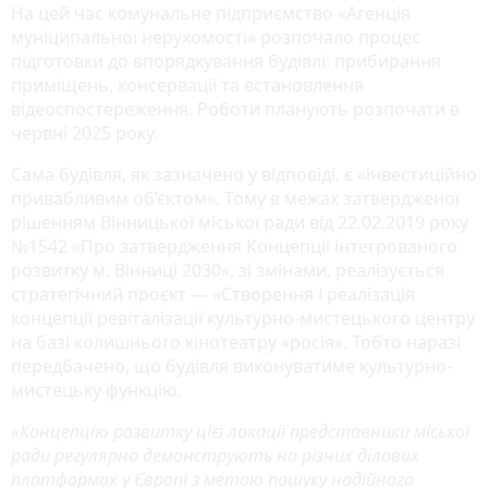
На цей час комунальне підприємство «Агенція
муніципальної нерухомості» розпочало процес
підготовки до впорядкування будівлі: прибирання
приміщень, консервації та встановлення
відеоспостереження. Роботи планують розпочати в
червні 2025 року.
Сама будівля, як зазначено у відповіді, є «інвестиційно
привабливим об’єктом». Тому в межах затвердженої
рішенням Вінницької міської ради від 22.02.2019 року
№1542 «Про затвердження Концепції інтегрованого
розвитку м. Вінниці 2030», зі змінами, реалізується
стратегічний проєкт — «Створення і реалізація
концепції ревіталізації культурно-мистецького центру
на базі колишнього кінотеатру «росія». Тобто наразі
передбачено, що будівля виконуватиме культурно-
мистецьку функцію.
«Концепцію розвитку цієї локації представники міської
ради регулярно демонструють на різних ділових
платформах у Європі з метою пошуку надійного