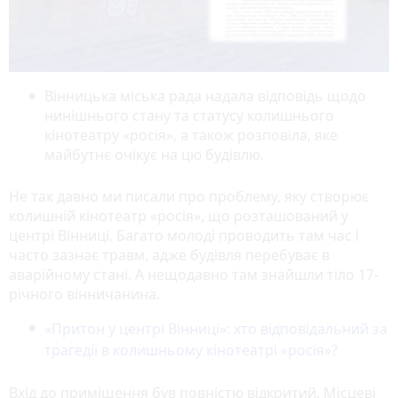
Вінницька міська рада надала відповідь щодо
нинішнього стану та статусу колишнього
кінотеатру «росія», а також розповіла, яке
майбутнє очікує на цю будівлю.
Не так давно ми писали про проблему, яку створює
колишній кінотеатр «росія», що розташований у
центрі Вінниці. Багато молоді проводить там час і
часто зазнає травм, адже будівля перебуває в
аварійному стані. А нещодавно там знайшли тіло 17-
річного вінничанина.
«Притон у центрі Вінниці»: хто відповідальний за
трагедії в колишньому кінотеатрі «росія»?
Вхід до приміщення був повністю відкритий. Місцеві