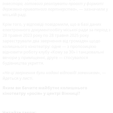
інвестора, готового реалізувати проєкт у форматі
державно-приватного партнерства»
, — зазначили у
міській раді.
Крім того, у відповіді повідомили, що в базі даних
електронного документообігу міської ради за період з
28 травня 2023 року по 28 травня 2025 року
зареєстрували два звернення від громадян щодо
колишнього кінотеатру: одне — з пропозицією
відновити роботу клубу «Кому за 30» і танцювальні
вечори у приміщенні, друге — стосувалося
будівництва укриття.
«На ці звернення були надані відповіді заявникам»
, —
йдеться у листі.
Яким ви бачите майбутнє колишнього
кінотеатру «росія» у центрі Вінниці?
Читайте також: