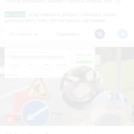
сіла на комбайн»: відома співачка збирає хліб
play_circle_filled
«Сертифікати добра»: у Вінниці знову
Від читача
допомагають тим, хто потребує підтримки
Всі новини
Підпишись
10