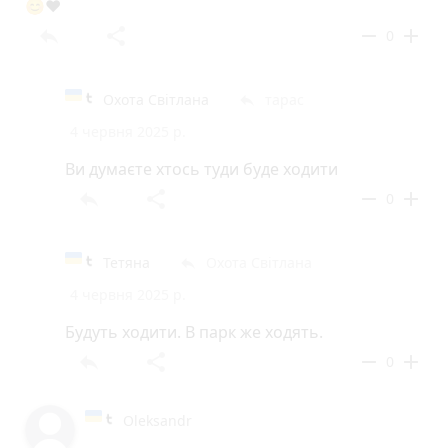
😊❤️
reply
share
remove
add
0
Охота Світлана
тарас
reply
4 червня 2025 р.
Ви думаєте хтось туди буде ходити
reply
share
remove
add
0
Тетяна
Охота Світлана
reply
4 червня 2025 р.
Будуть ходити. В парк же ходять.
reply
share
remove
add
0
Oleksandr