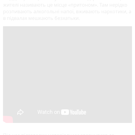
жителі називають це місце «притоном». Там нерідко
розпивають алкогольні напої, вживають наркотики, а
в підвалах мешкають безхатьки.