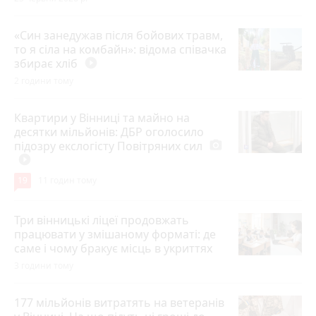
«Син занедужав після бойових травм,
то я сіла на комбайн»: відома співачка
збирає хліб
play_circle_filled
2 години тому
Квартири у Вінниці та майно на
десятки мільйонів: ДБР оголосило
підозру екслогісту Повітряних сил
photo_camera
play_circle_filled
19
11 годин тому
Три вінницькі ліцеї продовжать
працювати у змішаному форматі: де
саме і чому бракує місць в укриттях
3 години тому
177 мільйонів витратять на ветеранів