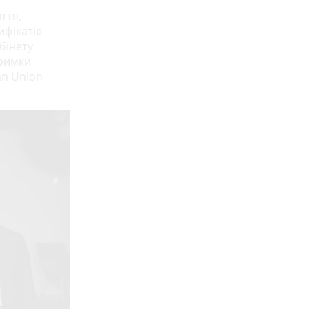
ття,
ифікатів
бінету
тримки
an Union