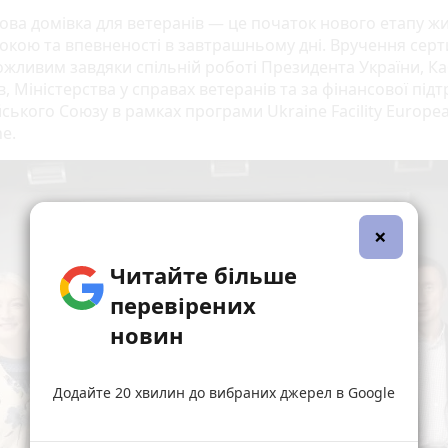
ова домівка для ветеранів — це початок нового етапу жи
покою та впевненості в завтрашньому дні. Вручення серт
ожливим завдяки спільній роботі Президента України, Ка
в, Міністерства у справах ветеранів та за фінансової під
ського Союзу в рамках програми Ukraine Facility Europe
ne.
×
Читайте більше
перевірених
новин
Додайте 20 хвилин до вибраних джерел в Google