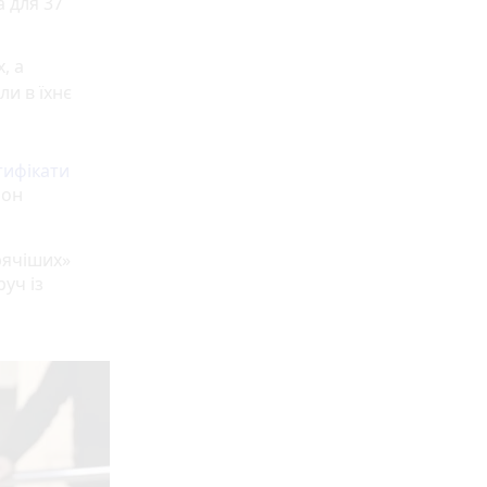
 для 37
, а
ли в їхнє
тифікати
йон
рячіших»
руч із