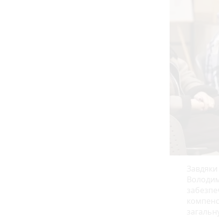
Завдяки 
Володим
забезпе
компенс
загальн