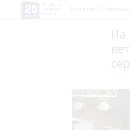
Пишеш ти!
Всі новини
Обговорення
Коментує
Вінниця
На 
ве
сер
9 листопа