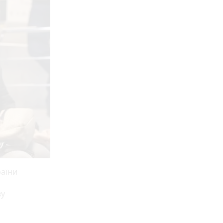
раїни
ву