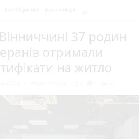
...
Розслідування
Фотоконкурс
Вінниччині 37 родин
теранів отримали
тифікати на житло
да 2025 р.
Альона ЧЕРНІЮК
chat_bubble
share
visibility
0
1
355