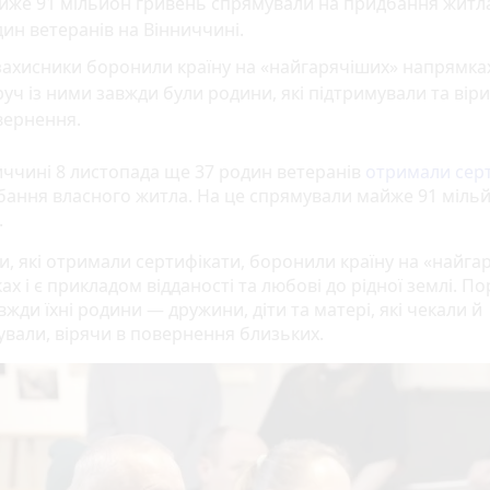
йже 91 мільйон гривень спрямували на придбання житла
ин ветеранів на Вінниччині.
захисники боронили країну на «найгарячіших» напрямках
уч із ними завжди були родини, які підтримували та віри
вернення.
иччині 8 листопада ще 37 родин ветеранів
отримали сер
бання власного житла. На це спрямували майже 91 міль
.
и, які отримали сертифікати, боронили країну на «найга
х і є прикладом відданості та любові до рідної землі. По
жди їхні родини — дружини, діти та матері, які чекали й
ували, вірячи в повернення близьких.