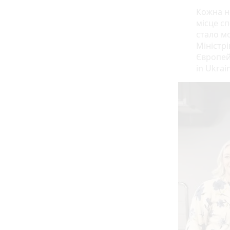
Кожна н
місце с
стало м
Міністрі
Європей
in Ukrai