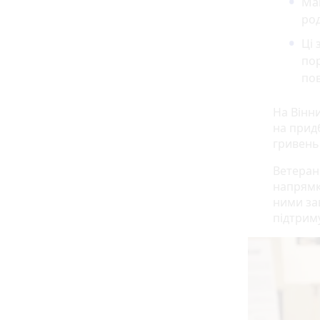
Ма
род
Ці 
пор
по
На Вінн
на прид
гривень
Ветеран
напрямка
ними зав
підтрим