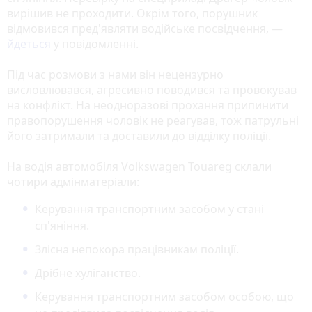
вирішив не проходити. Окрім того, порушник
відмовився пред'являти водійське посвідчення, —
йдеться
у повідомленні.
Під час розмови з нами він нецензурно
висловлювався, агресивно поводився та провокував
на конфлікт. На неодноразові прохання припинити
правопорушення чоловік не реагував, тож патрульні
його затримали та доставили до відділку поліції.
На водія автомобіля Volkswagen Touareg склали
чотири адмінматеріали:
Керування транспортним засобом у стані
сп'яніння.
Злісна непокора працівникам поліції.
Дрібне хуліганство.
Керування транспортним засобом особою, що