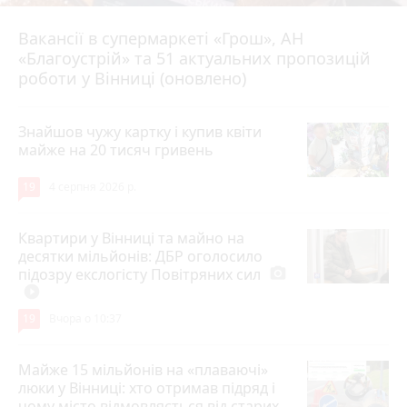
Вакансії в супермаркеті «Грош», АН
4 серпня 2026 р.
«Благоустрій» та 51 актуальних пропозицій
роботи у Вінниці (оновлено)
Знайшов чужу картку і купив квіти
майже на 20 тисяч гривень
19
4 серпня 2026 р.
Квартири у Вінниці та майно на
десятки мільйонів: ДБР оголосило
підозру екслогісту Повітряних сил
photo_camera
play_circle_filled
19
Вчора о 10:37
Майже 15 мільйонів на «плаваючі»
люки у Вінниці: хто отримав підряд і
чому місто відмовляється від старих