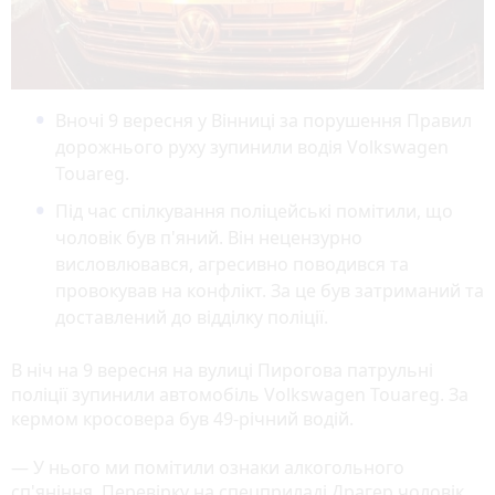
Вночі 9 вересня у Вінниці за порушення Правил
дорожнього руху зупинили водія Volkswagen
Touareg.
Під час спілкування поліцейські помітили, що
чоловік був п'яний. Він нецензурно
висловлювався, агресивно поводився та
провокував на конфлікт. За це був затриманий та
доставлений до відділку поліції.
В ніч на 9 вересня на вулиці Пирогова патрульні
поліції зупинили автомобіль Volkswagen Touareg. За
кермом кросовера був 49-річний водій.
— У нього ми помітили ознаки алкогольного
сп'яніння. Перевірку на спецприладі Драгер чоловік