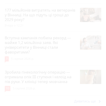
177 мільйонів витратять на ветеранів
у Вінниці. На що підуть ці гроші до
2029 року?
Вчора о 12:21
Вступна кампанія побила рекорд —
майже 1,2 мільйона заяв. Які
університети у Вінниці стали
фаворитами?
7
5 серпня 2026 р.
Зробила гінекологічну операцію —
отримала опік ІІІ ступеня і келоїд на
пів руки. У клініці тепер мовчанка
10
5 серпня 2026 р.
keyboard_arrow_right
Дивитись ще