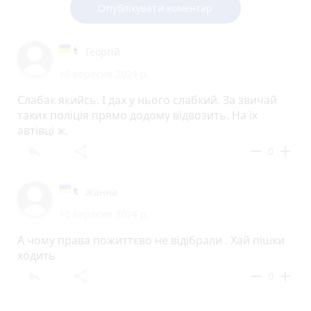
Опублікувати коментар
Георгій
10 вересня 2024 р.
Слабак якийсь. І дах у нього слабкий. За звичай
таких поліція прямо додому відвозить. На їх
автівці ж.
reply
share
remove
add
0
Жанна
10 вересня 2024 р.
А чому права пожиттєво не відібрали . Хай пішки
ходить
reply
share
remove
add
0