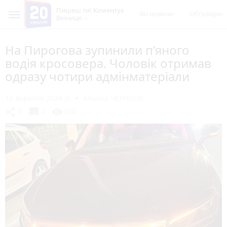
Пишеш ти! Коментує
Всі новини
Обговорен
Вінниця
На Пирогова зупинили п’яного
водія кросовера. Чоловік отримав
одразу чотири адмінматеріали
10 вересня 2024 р.
Альона ЧЕРНІЮК
chat_bubble
share
visibility
0
2
526