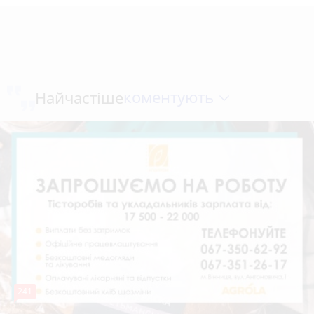
коментують
Найчастіше
241