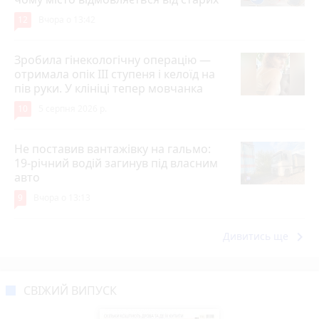
12
Вчора о 13:42
Зробила гінекологічну операцію —
отримала опік ІІІ ступеня і келоїд на
пів руки. У клініці тепер мовчанка
10
5 серпня 2026 р.
Не поставив вантажівку на гальмо:
19-річний водій загинув під власним
авто
9
Вчора о 13:13
keyboard_arrow_right
Дивитись ще
СВІЖИЙ ВИПУСК