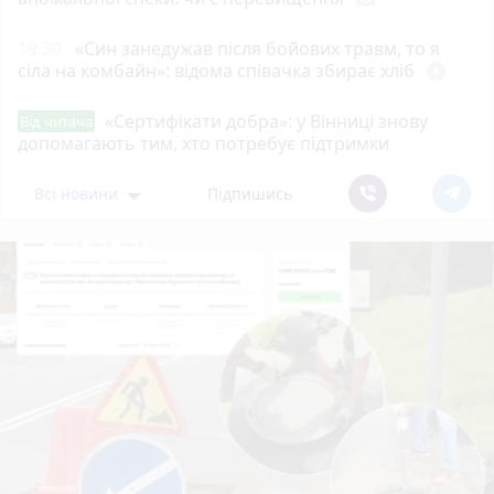
19:30
«Син занедужав після бойових травм, то я
сіла на комбайн»: відома співачка збирає хліб
play_circle_filled
«Сертифікати добра»: у Вінниці знову
Від читача
допомагають тим, хто потребує підтримки
Всі новини
Підпишись