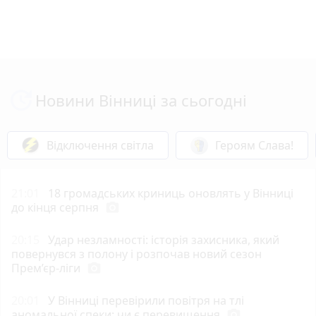
Новини Вінниці за сьогодні
Відключення світла
Героям Слава!
21:01
18 громадських криниць оновлять у Вінниці
до кінця серпня
photo_camera
20:15
Удар незламності: історія захисника, який
повернувся з полону і розпочав новий сезон
Прем’єр-ліги
photo_camera
20:01
У Вінниці перевірили повітря на тлі
аномальної спеки: чи є перевищення
photo_camera