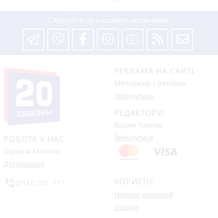
Слідкуйте за нашими новинами
РЕКЛАМА НА САЙТІ
Менеджер з реклами
Звернутися
РЕДАКТОРИ
Вадим Павлов
Звернутися
РОБОТА У НАС
Шукаєм таланти
Детальніше
КОРИСНЕ
phone_in_talk
(0432) 555 -111
Новини компаній
Огляди