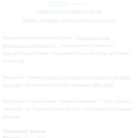
Правила користування сайтом
Умови і правила надання платного доступу
Редакція керується в своїй роботі
"Кодексом етики
українського журналіста"
, затвердженим Комісією з
журналістської етики. Поскаржитись на матеріал до Комісії
можна
тут
Видання є членом
Асоціації Незалежні регіональні видавці
України
та Всесвітньої асоціації видавців
WAN-IFRA
Матеріали з позначками "Новини компаній", "Прес-служба",
"Реклама" та "Партнерський проєкт" опубліковані на правах
реклами.