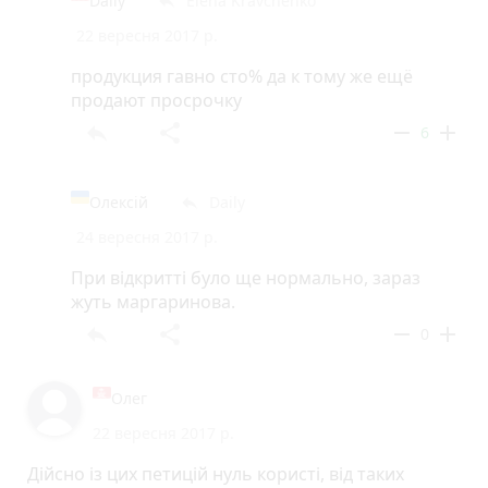
Daily
Elena Kravchenko
reply
22 вересня 2017 р.
продукция гавно сто% да к тому же ещё
продают просрочку
reply
share
remove
add
6
Олексій
Daily
reply
24 вересня 2017 р.
При відкритті було ще нормально, зараз
жуть маргаринова.
reply
share
remove
add
0
Олег
22 вересня 2017 р.
Дійсно із цих петицій нуль користі, від таких