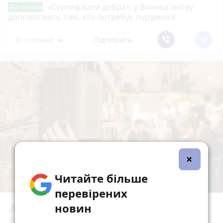
«Сертифікати добра»: у Вінниці знову
Від читача
допомагають тим, хто потребує підтримки
Всі новини
Підпишись
×
Читайте більше
перевірених
новин
До 170 тисяч і без попереджень: у Раді
готують великі штрафи за російську музику