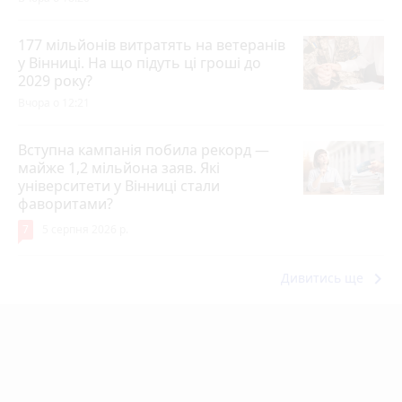
177 мільйонів витратять на ветеранів
у Вінниці. На що підуть ці гроші до
2029 року?
Вчора о 12:21
Вступна кампанія побила рекорд —
майже 1,2 мільйона заяв. Які
університети у Вінниці стали
фаворитами?
7
5 серпня 2026 р.
keyboard_arrow_right
Дивитись ще