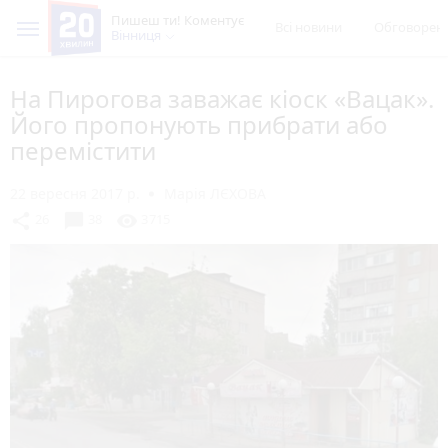
Пишеш ти! Коментує
Всі новини
Обговорен
Вінниця
На Пирогова заважає кіоск «Вацак».
Його пропонують прибрати або
перемістити
22 вересня 2017 р.
Марія ЛЄХОВА
chat_bubble
share
visibility
26
38
3715