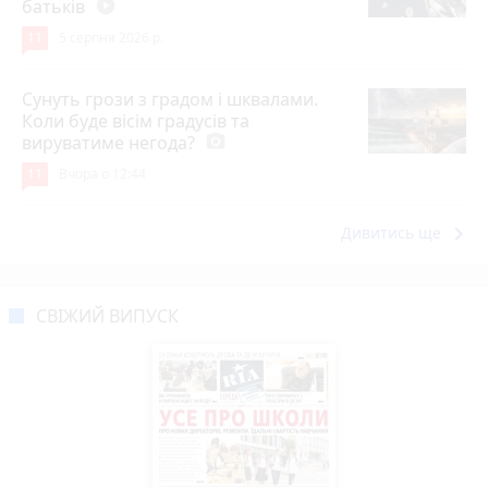
батьків
play_circle_filled
11
5 серпня 2026 р.
Сунуть грози з градом і шквалами.
Коли буде вісім градусів та
вируватиме негода?
photo_camera
11
Вчора о 12:44
keyboard_arrow_right
Дивитись ще
СВІЖИЙ ВИПУСК