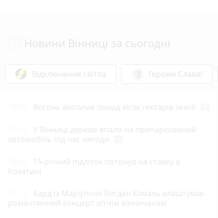
Новини Вінниці за сьогодні
Відключення світла
Героям Слава!
18:09
Вогонь випалив понад вісім гектарів землі
photo_camera
17:03
У Вінниці дерево впало на припаркований
автомобіль під час негоди
photo_camera
16:02
15-річний підліток потонув на ставку в
Козятині
15:13
Бард із Маріуполя Богдан Коваль влаштував
романтичний концерт літнім вінничанам