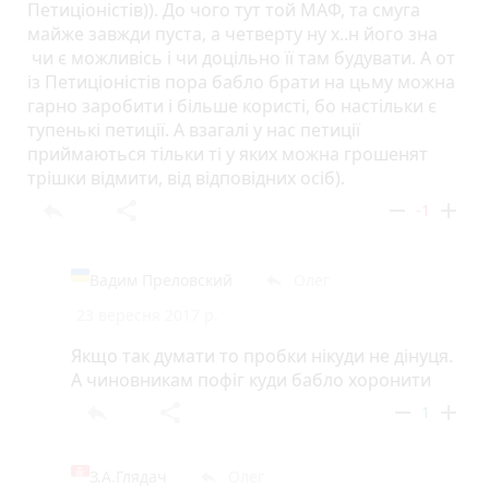
Петиціоністів)). До чого тут той МАФ, та смуга
майже завжди пуста, а четверту ну х..н його зна
чи є можливісь і чи доцільно її там будувати. А от
із Петиціоністів пора бабло брати на цьму можна
гарно заробити і більше користі, бо настільки є
тупенькі петиції. А взагалі у нас петиції
приймаються тільки ті у яких можна грошенят
трішки відмити, від відповідних осіб).
reply
share
remove
add
-1
Вадим Преловский
Олег
reply
23 вересня 2017 р.
Якщо так думати то пробки нікуди не дінуця.
А чиновникам пофіг куди бабло хоронити
reply
share
remove
add
1
З.А.Глядач
Олег
reply