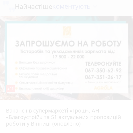
коментують
Найчастіше
241
Вакансії в супермаркеті «Грош», АН
4 серпня 2026 р.
«Благоустрій» та 51 актуальних пропозицій
роботи у Вінниці (оновлено)