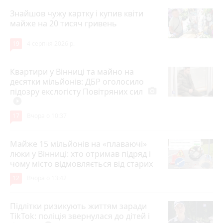
Знайшов чужу картку і купив квіти
майже на 20 тисяч гривень
19
4 серпня 2026 р.
Квартири у Вінниці та майно на
десятки мільйонів: ДБР оголосило
підозру екслогісту Повітряних сил
photo_camera
play_circle_filled
17
Вчора о 10:37
Майже 15 мільйонів на «плаваючі»
люки у Вінниці: хто отримав підряд і
чому місто відмовляється від старих
12
Вчора о 13:42
Підлітки ризикують життям заради
TikTok: поліція звернулася до дітей і