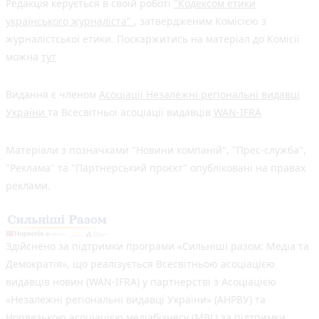
Редакція керується в своїй роботі
"Кодексом етики
українського журналіста"
, затвердженим Комісією з
журналістської етики. Поскаржитись на матеріал до Комісії
можна
тут
Видання є членом
Асоціації Незалежні регіональні видавці
України
та Всесвітньої асоціації видавців
WAN-IFRA
Матеріали з позначками "Новини компаній", "Прес-служба",
"Реклама" та "Партнерський проєкт" опубліковані на правах
реклами.
Здійснено за підтримки програми «Сильніші разом: Медіа та
Демократія», що реалізується Всесвітньою асоціацією
видавців новин (WAN-IFRA) у партнерстві з Асоціацією
«Незалежні регіональні видавці України» (АНРВУ) та
Норвезькою асоціацією медіабізнесу (MBL) за підтримки