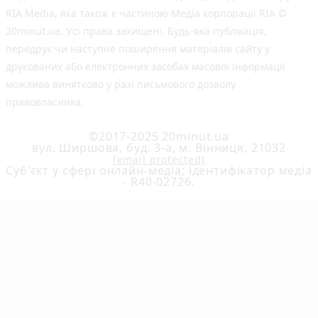
RIA Media, яка також є частиною Медіа корпорації RIA ©
20minut.ua. Усі права захищені. Будь-яка публiкацiя,
передрук чи наступне поширення матеріалів сайту у
друкованих або електронних засобах масової інформації
можлива винятково у разі письмового дозволу
правовласника.
©2017-2025 20minut.ua
вул. Ширшова, буд. 3-а, м. Вінниця, 21032
[email protected]
Cуб'єкт у сфері онлайн-медіа; ідентифікатор медіа
- R40-02726.