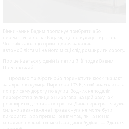
Вінничанин Вадим пропонує прибрати або
перемістити кіоск «Вацак», що по вулиці Пирогова.
Чоловік каже, що приміщення заважає
автомобілістам і на його місці слід розширити дорогу.
Про це йдеться у одній із петицій. Її подав Вадим
Преловський.
— Просимо прибрати або перемістити кіоск "Вацак"
за адресою вулиця Пирогова 103 Б, який знаходиться
по при саму дорогу по вулиці Зодчих неподалік
перехрестя з вулицею Пирогова. За цей рахунок
розширити дорожнє покриття. Дане перехрестя дуже
сильно завантажене і права смуга не може бути
використана за призначенням так, як на неї не
можливо переміститися із-за даної будівлі, — йдеться
у петиції.