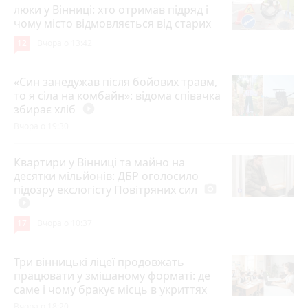
люки у Вінниці: хто отримав підряд і
чому місто відмовляється від старих
12
Вчора о 13:42
«Син занедужав після бойових травм,
то я сіла на комбайн»: відома співачка
збирає хліб
play_circle_filled
Вчора о 19:30
Квартири у Вінниці та майно на
десятки мільйонів: ДБР оголосило
підозру екслогісту Повітряних сил
photo_camera
play_circle_filled
17
Вчора о 10:37
Три вінницькі ліцеї продовжать
працювати у змішаному форматі: де
саме і чому бракує місць в укриттях
Вчора о 18:20