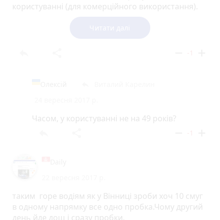
користуванні (для комерційного використання).
По завершенню договору оренди, департамент
архітектури та містобудування розгляне
Читати далі
можливість демонтажу (перенесення) зазначеної
тимчасової споруди для провадження
reply
share
remove
add
-1
підприємницької діяльності.
Олексій
Виталий Карелин
reply
24 вересня 2017 р.
Окремо дякуємо Вам за активну громадську
позицію та небайдужість. Маємо впевненість, що
Часом, у користуванні не на 49 років?
комплексний підхід до вирішення проблем
reply
share
remove
add
-1
просторового розвитку міста дозволить вирішити
нагальні потреби, зокрема затори на перехресті
вул. Зодчих та вул. Пирогова.
Daily
22 вересня 2017 р.
таким горе водіям як у Вінниці зроби хоч 10 смуг
в одному напрямку все одно пробка.Чому другий
день йде дощ і сразу пробки.