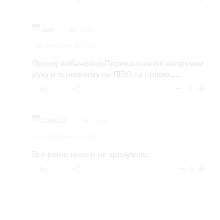
ivan
ivan
reply
22 вересня 2017 р.
Прошу вибачення,Перевантажені напрямки
руху в основному на ЛІВО та прямо......
reply
share
remove
add
-1
Олексій
ivan
reply
24 вересня 2017 р.
Все рівно нічого не зрозуміло.
reply
share
remove
add
0