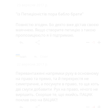
23 вересня 2017 р.
"із Петиціоністів пора бабло брати"
Повністю згоден. Бо дехто вже дістав своєю
маячнею. Якщо створите петицію з такою
пропозицією,то я її підтримаю.
reply
share
remove
add
-1
ivan
Олег
reply
22 вересня 2017 р.
Перевантажені напрямки руху в основному
на право та прямо, та й перехрестя не
симетричне, а посунуте в право, то ще хоть
дві смуги добавити Рух на право, нічого не
вирішить. Скоріше те, що якийсь ПАЦАК
поклав око на ВАЦАК!!
reply
share
remove
add
-4