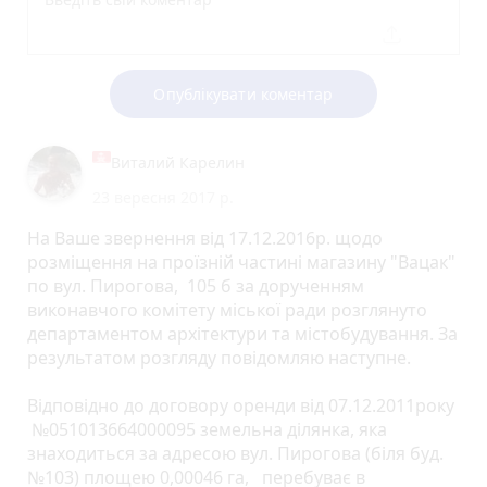
Опублікувати коментар
Виталий Карелин
23 вересня 2017 р.
На Ваше звернення від 17.12.2016р. щодо
розміщення на проїзній частині магазину "Вацак"
по вул. Пирогова, 105 б за дорученням
виконавчого комітету міської ради розглянуто
департаментом архітектури та містобудування. За
результатом розгляду повідомляю наступне.
Відповідно до договору оренди від 07.12.2011року
№051013664000095 земельна ділянка, яка
знаходиться за адресою вул. Пирогова (біля буд.
№103) площею 0,00046 га, перебуває в