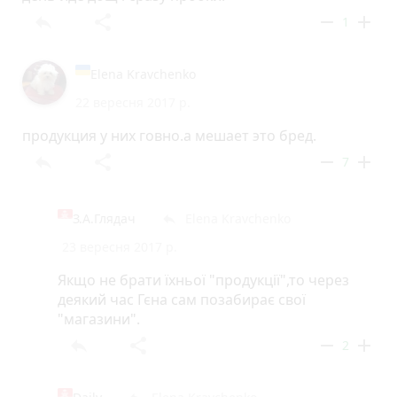
reply
share
remove
add
1
Elena Kravchenko
22 вересня 2017 р.
продукция у них говно.а мешает это бред.
reply
share
remove
add
7
З повагою,
З.А.Глядач
Elena Kravchenko
reply
Головний архітектор міста
23 вересня 2017 р.
Олександр Рекута
Якщо не брати їхньої "продукції",то через
деякий час Гєна сам позабирає свої
"магазини".
reply
share
remove
add
2