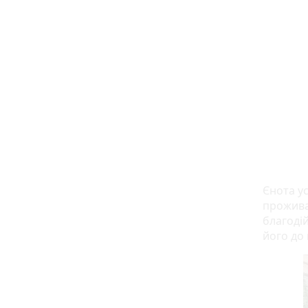
Єнота ус
проживан
благоді
його до