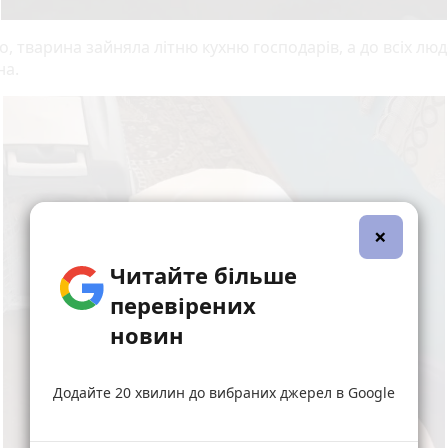
о, тварина зайняла літню кухню господарів, а до всіх лю
на.
×
Читайте більше
перевірених
новин
Додайте 20 хвилин до вибраних джерел в Google