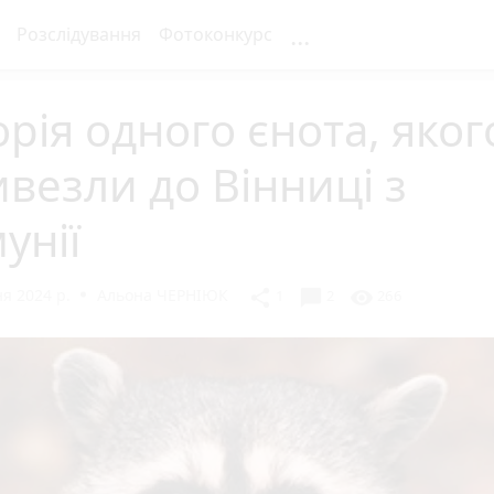
...
Розслідування
Фотоконкурс
орія одного єнота, яког
везли до Вінниці з
унії
я 2024 р.
Альона ЧЕРНІЮК
chat_bubble
share
visibility
1
2
266