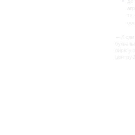
До 
агр
те,
вол
— Люди 
букваль
виріс у
центру 