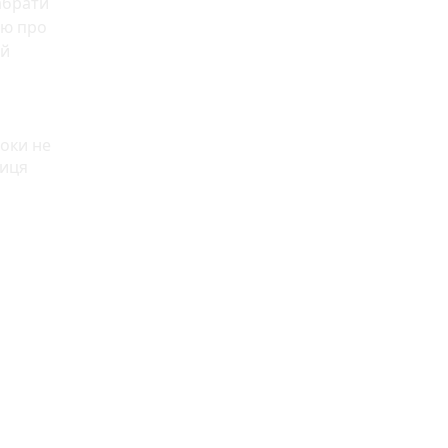
абрати
єю про
ий
поки не
ниця