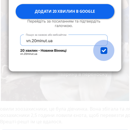
ДОДАТИ 20 ХВИЛИН В GOOGLE
овили зоозахисники, це була дівчинка. Вона збігала та л
 Зоозахисники 2,5 години ловили єнота, щоб перевезти д
 Врешті-решт їм це вдалося.