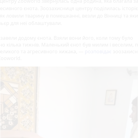
центру Zooworld звернулась одна родина, яка благала з
есивного єнота. Зоозахисниця центру поділилась історі
 як ловили тварину в помешканні, везли до Вінниці та як
ьєр для неї облаштували.
завели додому єнота. Взяли вони його, коли тому було
но кілька тижнів. Маленький єнот був милим і веселим, 
 великого та агресивного хижака, —
розповідає
зоозахис
Zooworld.