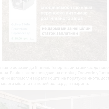
пішно довезли до Вінниці. Тепер тварина звикає до ново
ня. Раніше, як розповідали на сторінці Zooworld у Інст
йники допомогли зібрати кошти на порятунок єнота, дос
 нашого міста та на новий вольєр для тварини.