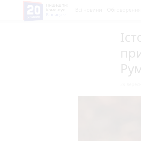
Пишеш ти!
Всі новини
Обговорення
Коментує
Вінниця
Іст
при
Рум
29 вересн