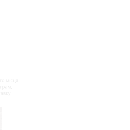
го місця
аграм,
тавку