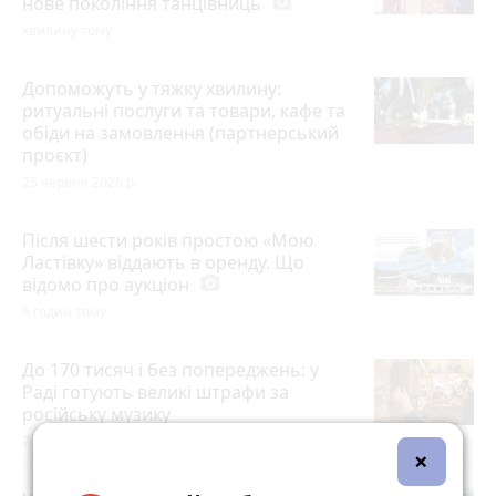
нове покоління танцівниць
photo_camera
хвилину тому
Допоможуть у тяжку хвилину:
ритуальні послуги та товари, кафе та
обіди на замовлення (партнерський
проєкт)
25 червня 2026 р.
Після шести років простою «Мою
Ластівку» віддають в оренду. Що
відомо про аукціон
photo_camera
6 годин тому
До 170 тисяч і без попереджень: у
Раді готують великі штрафи за
російську музику
7 годин тому
×