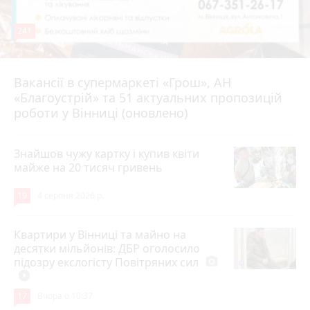
241
Вакансії в супермаркеті «Грош», АН
4 серпня 2026 р.
«Благоустрій» та 51 актуальних пропозицій
роботи у Вінниці (оновлено)
Знайшов чужу картку і купив квіти
майже на 20 тисяч гривень
19
4 серпня 2026 р.
Квартири у Вінниці та майно на
десятки мільйонів: ДБР оголосило
підозру екслогісту Повітряних сил
photo_camera
play_circle_filled
17
Вчора о 10:37