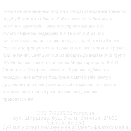
Незалежний новинний портал з оперативним висвітленням
подій у Вінниці та області. Сайт новин №1 у Вінниці за
розміром аудиторії. Новини створюються для Вас
мультимедійною редакцією RIA та 20minut.ua. Ми
висвітлюємо важливі та цікаві події, людей, життя Вінниці.
Редакція запрошує читачів додавати власні новини в розділ
"Від читачів". Сайт 20minut.ua входить до видавничої групи
RIA Media, яка також є частиною Медіа корпорації RIA ©
20minut.ua. Усі права захищені. Будь-яка публiкацiя,
передрук чи наступне поширення матеріалів сайту у
друкованих або електронних засобах масової інформації
можлива винятково у разі письмового дозволу
правовласника.
©2017-2025 20minut.ua
вул. Ширшова, буд. 3-а, м. Вінниця, 21032
[email protected]
Cуб'єкт у сфері онлайн-медіа; ідентифікатор медіа