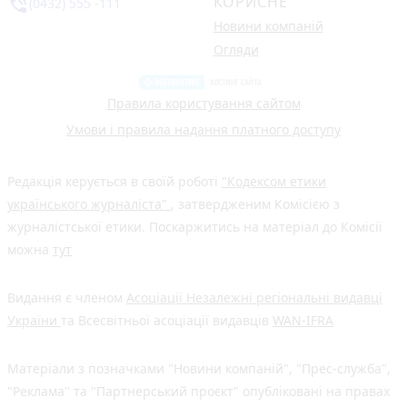
КОРИСНЕ
phone_in_talk
(0432) 555 -111
Новини компаній
Огляди
Правила користування сайтом
Умови і правила надання платного доступу
Редакція керується в своїй роботі
"Кодексом етики
українського журналіста"
, затвердженим Комісією з
журналістської етики. Поскаржитись на матеріал до Комісії
можна
тут
Видання є членом
Асоціації Незалежні регіональні видавці
України
та Всесвітньої асоціації видавців
WAN-IFRA
Матеріали з позначками "Новини компаній", "Прес-служба",
"Реклама" та "Партнерський проєкт" опубліковані на правах