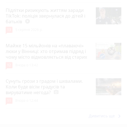
Підлітки ризикують життям заради
TikTok: поліція звернулася до дітей і
батьків
play_circle_filled
13
5 серпня 2026 р.
Майже 15 мільйонів на «плаваючі»
люки у Вінниці: хто отримав підряд і
чому місто відмовляється від старих
12
Вчора о 13:42
Сунуть грози з градом і шквалами.
Коли буде вісім градусів та
вируватиме негода?
photo_camera
11
Вчора о 12:44
keyboard_arrow_right
Дивитись ще