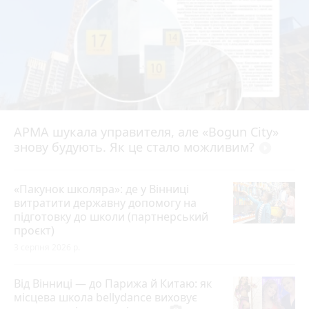
АРМА шукала управителя, але «Bogun City»
знову будують. Як це стало можливим?
play_circle_filled
«Пакунок школяра»: де у Вінниці
витратити державну допомогу на
підготовку до школи (партнерський
проєкт)
3 серпня 2026 р.
Від Вінниці — до Парижа й Китаю: як
місцева школа bellydance виховує