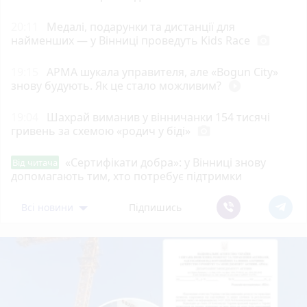
20:11
Медалі, подарунки та дистанції для
найменших — у Вінниці проведуть Kids Race
photo_camera
19:15
АРМА шукала управителя, але «Bogun City»
знову будують. Як це стало можливим?
play_circle_filled
19:04
Шахрай виманив у вінничанки 154 тисячі
гривень за схемою «родич у біді»
photo_camera
«Сертифікати добра»: у Вінниці знову
Від читача
допомагають тим, хто потребує підтримки
Всі новини
Підпишись