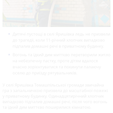
Дитячі пустощі в селі Яришівка ледь не призвели
до трагедії, коли 11-річний хлопчик випадково
підпалив домашні речі в приватному будинку.
Вогонь та їдкий дим миттєво перетворили житло
на небезпечну пастку, проте дітям вдалося
вчасно зорієнтуватися та покинути палаючу
оселю до приїзду рятувальників.
У селі Яришівка Томашпільської громади звичайна
гра з запальничкою призвела до масштабної пожежі
у приватному будинку. Одинадцятирічний хлопчик
випадково підпалив домашні речі, після чого вогонь
та їдкий дим миттєво поширилися кімнатою.