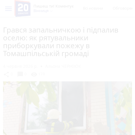
Пишеш ти! Коментує
Всі новини
Обговорен
Вінниця
Грався запальничкою і підпалив
оселю: як рятувальники
приборкували пожежу в
Томашпільській громаді
4 червня 2026 р.
Альона ЧЕРНІЮК
chat_bubble
share
visibility
0
0
178