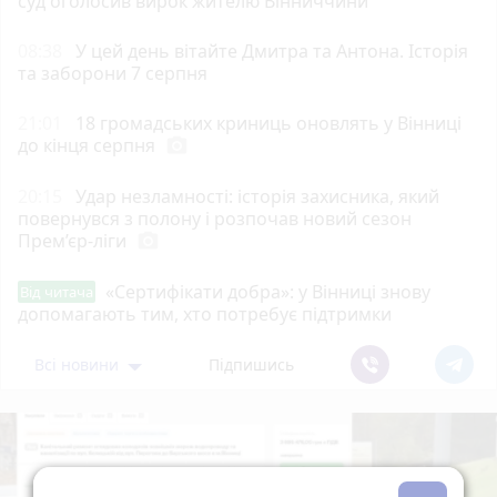
суд оголосив вирок жителю Вінниччини
08:38
У цей день вітайте Дмитра та Антона. Історія
та заборони 7 серпня
21:01
18 громадських криниць оновлять у Вінниці
до кінця серпня
photo_camera
20:15
Удар незламності: історія захисника, який
повернувся з полону і розпочав новий сезон
Прем’єр-ліги
photo_camera
«Сертифікати добра»: у Вінниці знову
Від читача
допомагають тим, хто потребує підтримки
Всі новини
Підпишись