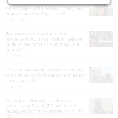
Удар незламності: історія захисника,
який повернувся з полону і розпочав
новий сезон Прем’єр-ліги
photo_camera
Вчора о 20:15
Допоможуть у тяжку хвилину:
ритуальні послуги та товари, кафе та
обіди на замовлення (партнерський
проєкт)
25 червня 2026 р.
«Син занедужав після бойових травм,
то я сіла на комбайн»: відома співачка
збирає хліб
play_circle_filled
Вчора о 19:30
Квартири у Вінниці та майно на
десятки мільйонів: ДБР оголосило
підозру екслогісту Повітряних сил
photo_camera
play_circle_filled