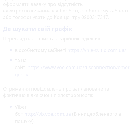
оформляти заявку про відсутність
електроспоживання в Viber боті, особистому кабінеті
або телефонувати до Кол-центру 0800217217.
Де шукати свій графік
Перегляд планових та аварійних відключень:
в особистому кабінеті
https://vn.e-svitlo.com.ua/
та на
сайті
https://www.voe.com.ua/disconnection/emer
gency
Отримання повідомлень про заплановане та
фактичне відключення електроенергії:
Viber
бот
http://vb.voe.com.ua
(Вінницяобленерго в
пошуку).