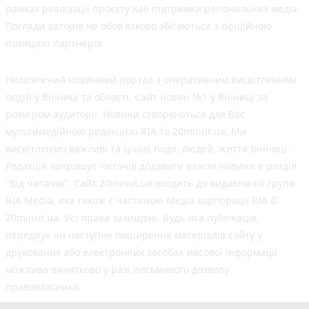
рамках реалізації проєкту Хаб підтримки регіональних медіа.
Погляди авторів не обов'язково збігаються з офіційною
позицією партнерів
Незалежний новинний портал з оперативним висвітленням
подій у Вінниці та області. Сайт новин №1 у Вінниці за
розміром аудиторії. Новини створюються для Вас
мультимедійною редакцією RIA та 20minut.ua. Ми
висвітлюємо важливі та цікаві події, людей, життя Вінниці.
Редакція запрошує читачів додавати власні новини в розділ
"Від читачів". Сайт 20minut.ua входить до видавничої групи
RIA Media, яка також є частиною Медіа корпорації RIA ©
20minut.ua. Усі права захищені. Будь-яка публiкацiя,
передрук чи наступне поширення матеріалів сайту у
друкованих або електронних засобах масової інформації
можлива винятково у разі письмового дозволу
правовласника.