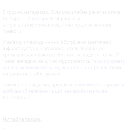
5 грудня, нагадаємо, була масштабна ракетна атака
по Україні. У
матеріалі
зібрана вся
актуальна інформація від початку до закінчення
тривоги.
У зв’язку з періодичними обстрілами критичної
інфраструктури, нагадаємо, оселі звичайних
громадян залишаються без світла, води та тепла. У
таких випадках важливо підготуватись та
сформувати
запаси медикаментів, їжі, води та інших речей
, поки
ситуація не стабілізується.
Також розповідаємо, про шість
способів, як зарядити
мобільний телефон
та
що має зробити кожен
вінничанин
Читайте також: