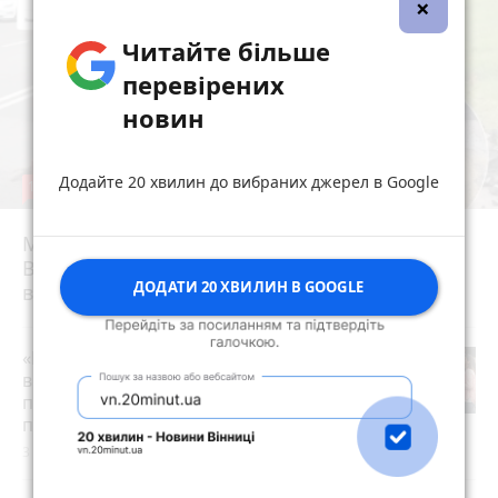
×
Читайте більше
перевірених
новин
Додайте 20 хвилин до вибраних джерел в Google
12
Майже 15 мільйонів на «плаваючі» люки у
Вінниці: хто отримав підряд і чому місто
ДОДАТИ 20 ХВИЛИН В GOOGLE
відмовляється від старих
«Пакунок школяра»: де у Вінниці
витратити державну допомогу на
підготовку до школи (партнерський
проєкт)
3 серпня 2026 р.