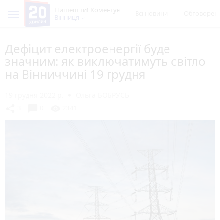
Пишеш ти! Коментує
Всі новини
Обговорен
Вінниця
Дефіцит електроенергії буде
значним: як виключатимуть світло
на Вінниччині 19 грудня
19 грудня 2022 р.
Ольга БОБРУСЬ
chat_bubble
share
visibility
3
0
2341