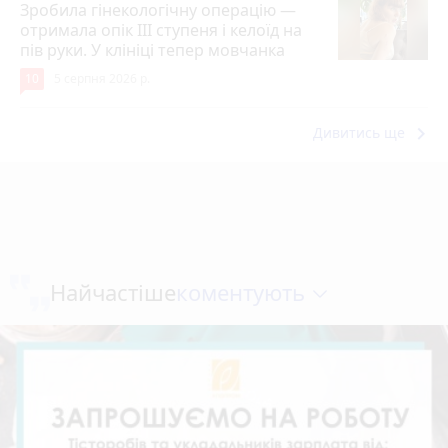
Зробила гінекологічну операцію —
отримала опік ІІІ ступеня і келоїд на
пів руки. У клініці тепер мовчанка
10
5 серпня 2026 р.
keyboard_arrow_right
Дивитись ще
коментують
Найчастіше