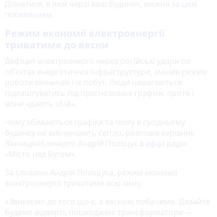
Дізнатися, в якій черзі ваш будинок, можна
за цим
посиланням
.
Режим економії електроенергії
триватиме до весни
Дефіцит електроенергії через російські удари по
об’єктах енергетичної інфраструктури, змінив режим
роботи вінничан і їх побут. Люди намагаються
підлаштуватись під прогнозовані графіки, проте і
вони «дають збій».
Чому збиваються графіки та чому в сусідньому
будинку не виключають світло, розповів керівник
Вінницяобленерго Андрій Поліщук.в
ефірі
радіо
«Місто над Бугом».
За словами Андрія Поліщука, режим економії
електроенергії триватиме всю зиму.
«Звикаємо до того що є, а весною побачимо. Давайте
будемо відверті, пошкоджені трансформатори —