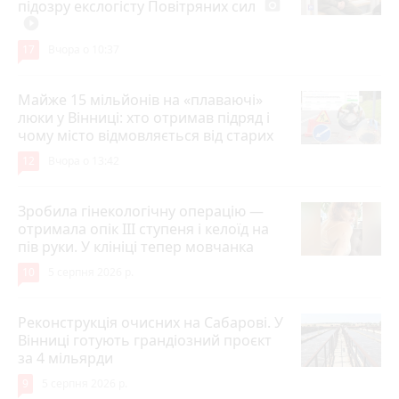
підозру екслогісту Повітряних сил
photo_camera
play_circle_filled
17
Вчора о 10:37
Майже 15 мільйонів на «плаваючі»
люки у Вінниці: хто отримав підряд і
чому місто відмовляється від старих
12
Вчора о 13:42
Зробила гінекологічну операцію —
отримала опік ІІІ ступеня і келоїд на
пів руки. У клініці тепер мовчанка
10
5 серпня 2026 р.
Реконструкція очисних на Сабарові. У
Вінниці готують грандіозний проєкт
за 4 мільярди
9
5 серпня 2026 р.