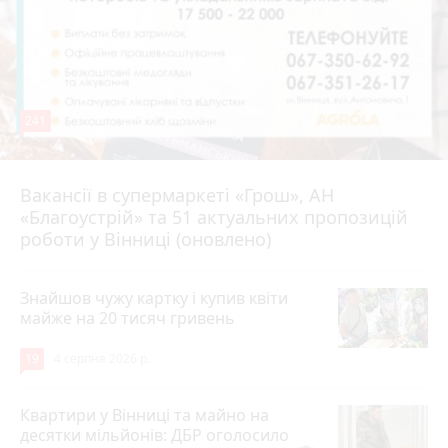
241
Вакансії в супермаркеті «Грош», АН
4 серпня 2026 р.
«Благоустрій» та 51 актуальних пропозицій
роботи у Вінниці (оновлено)
Знайшов чужу картку і купив квіти
майже на 20 тисяч гривень
19
4 серпня 2026 р.
Квартири у Вінниці та майно на
десятки мільйонів: ДБР оголосило