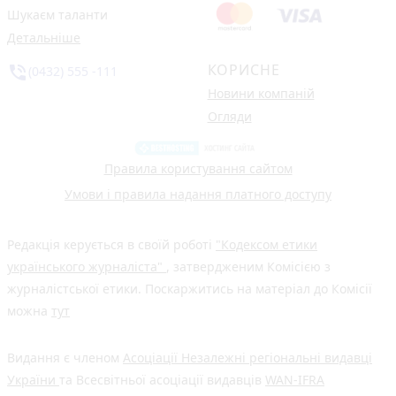
Шукаєм таланти
Детальніше
КОРИСНЕ
phone_in_talk
(0432) 555 -111
Новини компаній
Огляди
Правила користування сайтом
Умови і правила надання платного доступу
Редакція керується в своїй роботі
"Кодексом етики
українського журналіста"
, затвердженим Комісією з
журналістської етики. Поскаржитись на матеріал до Комісії
можна
тут
Видання є членом
Асоціації Незалежні регіональні видавці
України
та Всесвітньої асоціації видавців
WAN-IFRA