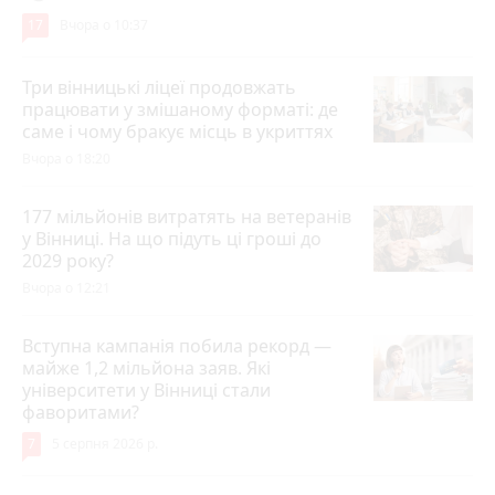
17
Вчора о 10:37
Три вінницькі ліцеї продовжать
працювати у змішаному форматі: де
саме і чому бракує місць в укриттях
Вчора о 18:20
177 мільйонів витратять на ветеранів
у Вінниці. На що підуть ці гроші до
2029 року?
Вчора о 12:21
Вступна кампанія побила рекорд —
майже 1,2 мільйона заяв. Які
університети у Вінниці стали
фаворитами?
7
5 серпня 2026 р.