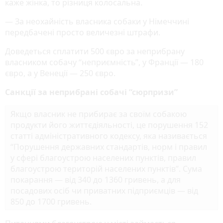
каже жінка, то різниця колосальна.
— За неохайність власника собаки у Німеччині
передбачені просто величезні штрафи.
Доведеться сплатити 500 євро за неприбрану
власником собачу “неприємність”, у Франції — 180
євро, а у Венеції — 250 євро.
Санкції за неприбрані собачі “сюрпризи”
Якщо власник не прибирає за своїм собакою
продукти його життєдіяльності, це порушення 152
статті адміністративного кодексу, яка називається
“Порушення державних стандартів, норм і правил
у сфері благоустрою населених пунктів, правил
благоустрою територій населених пунктів”. Сума
покарання — від 340 до 1360 гривень, а для
посадових осіб чи приватних підприємців — від
850 до 1700 гривень.