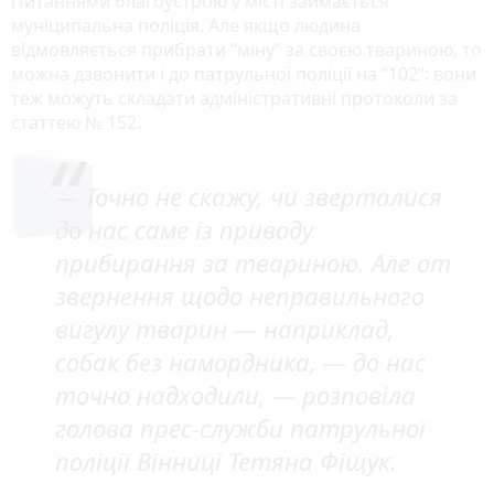
Питаннями благоустрою у місті займається
муніципальна поліція. Але якщо людина
відмовляється прибрати “міну” за своєю твариною, то
можна дзвонити і до патрульної поліції на “102”: вони
теж можуть складати адміністративні протоколи за
статтею № 152.
— Точно не скажу, чи зверталися
до нас саме із приводу
прибирання за твариною. Але от
звернення щодо неправильного
вигулу тварин — наприклад,
собак без намордника, — до нас
точно надходили, — розповіла
голова прес-служби патрульної
поліції Вінниці Тетяна Фіщук.