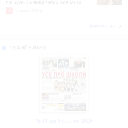
пів руки. У клініці тепер мовчанка
10
5 серпня 2026 р.
keyboard_arrow_right
Дивитись ще
СВІЖИЙ ВИПУСК
№ 31 від 5 серпня 2026