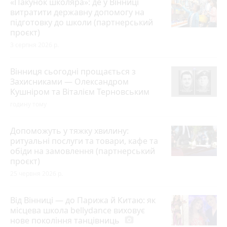
«Пакунок школяра»: де у Вінниці
витратити державну допомогу на
підготовку до школи (партнерський
проєкт)
3 серпня 2026 р.
Вінниця сьогодні прощається з
Захисниками — Олександром
Кушніром та Віталієм Терновським
годину тому
Допоможуть у тяжку хвилину:
ритуальні послуги та товари, кафе та
обіди на замовлення (партнерський
проєкт)
25 червня 2026 р.
Від Вінниці — до Парижа й Китаю: як
місцева школа bellydance виховує
нове покоління танцівниць
photo_camera