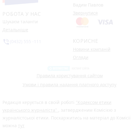
Вадим Павлов
Звернутися
РОБОТА У НАС
Шукаєм таланти
Детальніше
КОРИСНЕ
phone_in_talk
(0432) 555 -111
Новини компаній
Огляди
Правила користування сайтом
Умови і правила надання платного доступу
Редакція керується в своїй роботі
"Кодексом етики
українського журналіста"
, затвердженим Комісією з
журналістської етики. Поскаржитись на матеріал до Комісії
можна
тут