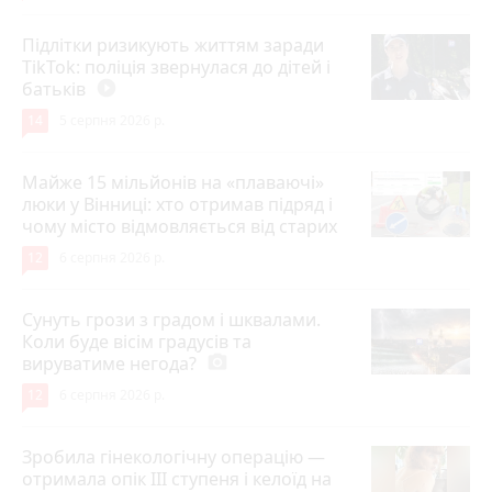
Підлітки ризикують життям заради
TikTok: поліція звернулася до дітей і
батьків
play_circle_filled
14
5 серпня 2026 р.
Майже 15 мільйонів на «плаваючі»
люки у Вінниці: хто отримав підряд і
чому місто відмовляється від старих
12
6 серпня 2026 р.
Сунуть грози з градом і шквалами.
Коли буде вісім градусів та
вируватиме негода?
photo_camera
12
6 серпня 2026 р.
Зробила гінекологічну операцію —
отримала опік ІІІ ступеня і келоїд на