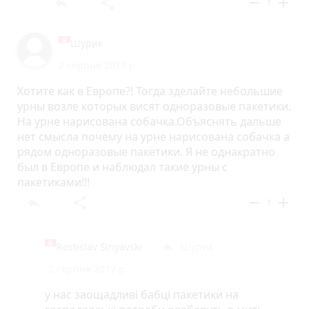
reply
share
remove
add
1
Шурик
2 серпня 2017 р.
Хотите как в Европе?! Тогда зделайте небольшие
урны возле которых висят одноразовые пакетики.
На урне нарисована собачка.Объяснять дальше
нет смысла почему на урне нарисована собачка а
рядом одноразовые пакетики. Я не однакратно
был в Европе и наблюдал такие урны с
пакетиками!!!
reply
share
remove
add
1
Rostislav Sinyavski
Шурик
reply
2 серпня 2017 р.
у нас заощадливі бабці пакетики на