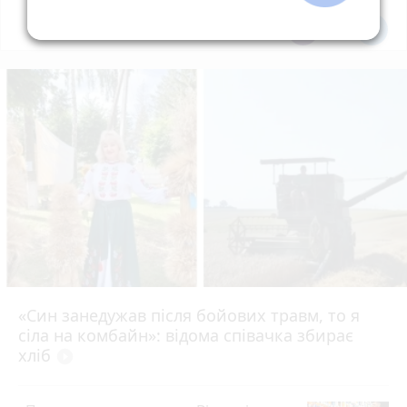
Всі новини
Підпишись
«Син занедужав після бойових травм, то я
сіла на комбайн»: відома співачка збирає
хліб
play_circle_filled