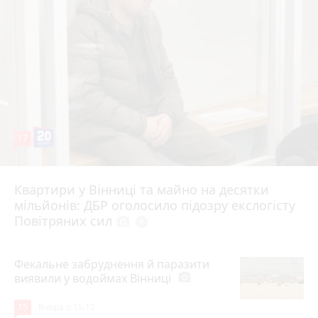
17
Квартири у Вінниці та майно на десятки
6 серпня 2026 р.
мільйонів: ДБР оголосило підозру екслогісту
Повітряних сил
photo_camera
play_circle_filled
Фекальне забруднення й паразити
виявили у водоймах Вінниці
photo_camera
15
Вчора о 15:12