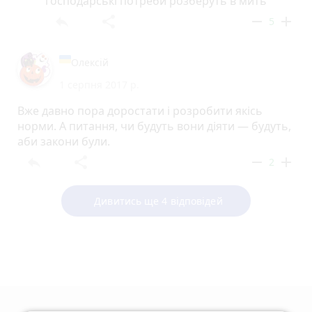
господарські потреби розберуть в мить
reply
share
remove
add
5
Олексій
1 серпня 2017 р.
Вже давно пора доростати і розробити якісь
норми. А питання, чи будуть вони діяти — будуть,
аби закони були.
reply
share
remove
add
2
Дивитись ще 4 відповідей