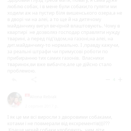
люблю собак, i в мене були собаки,то гуляти ми
ходили аж на пустир бiля вишенського озера,а не
в дворi чи на алеi, а то ще й на дитячому
майданчику вигул вечiрнiй влаштовують. Чому в
квартирi не дозволяэ господар справляти нужду
тваринi, а перед пiд'iздом,на газонi,на алеi, на
дит.майданчику-то нормально. I ,правду кажучи,
за реальнi штрафи чи примусовi роботи по
прибиранню тих самих газонiв. Власники
тваринок,ви вже вибачте,але це дiйсно стало
проблемою.
reply
share
remove
add
4
Aliona Rebiak
2 серпня 2017 р.
І як це ми всі виросли з дворовими собаками,
котами і не повмерали від екскрементів)))???
Краще нехай собаки удобряють, чим діти