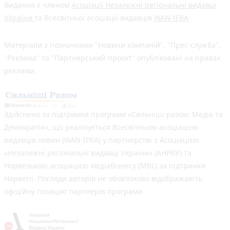
Видання є членом
Асоціації Незалежні регіональні видавці
України
та Всесвітньої асоціації видавців
WAN-IFRA
Матеріали з позначками "Новини компаній", "Прес-служба",
"Реклама" та "Партнерський проєкт" опубліковані на правах
реклами.
Здійснено за підтримки програми «Сильніші разом: Медіа та
Демократія», що реалізується Всесвітньою асоціацією
видавців новин (WAN-IFRA) у партнерстві з Асоціацією
«Незалежні регіональні видавці України» (АНРВУ) та
Норвезькою асоціацією медіабізнесу (MBL) за підтримки
Норвегії. Погляди авторів не обов’язково відображають
офіційну позицію партнерів програми.