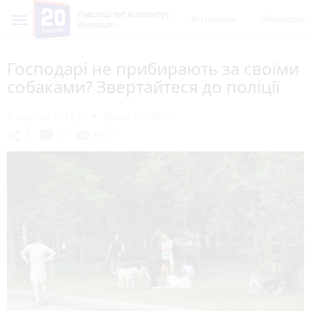
Пишеш ти! Коментує
Всі новини
Обговорен
Вінниця
Господарі не прибирають за своїми
собаками? Звертайтеся до поліції
1 серпня 2017 р.
Діана ГУЛБІАНІ
chat_bubble
share
visibility
3
10
1977