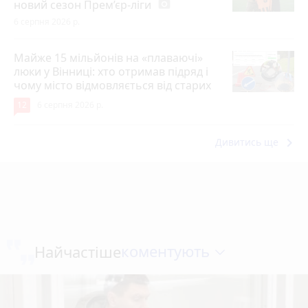
новий сезон Прем’єр-ліги
photo_camera
6 серпня 2026 р.
Майже 15 мільйонів на «плаваючі»
люки у Вінниці: хто отримав підряд і
чому місто відмовляється від старих
12
6 серпня 2026 р.
keyboard_arrow_right
Дивитись ще
коментують
Найчастіше