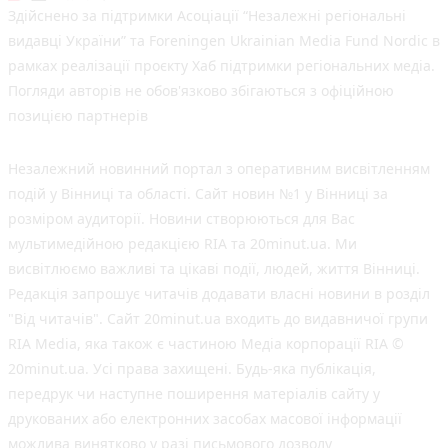
Здійснено за підтримки Асоціації “Незалежні регіональні
видавці України” та Foreningen Ukrainian Media Fund Nordic в
рамках реалізації проєкту Хаб підтримки регіональних медіа.
Погляди авторів не обов'язково збігаються з офіційною
позицією партнерів
Незалежний новинний портал з оперативним висвітленням
подій у Вінниці та області. Сайт новин №1 у Вінниці за
розміром аудиторії. Новини створюються для Вас
мультимедійною редакцією RIA та 20minut.ua. Ми
висвітлюємо важливі та цікаві події, людей, життя Вінниці.
Редакція запрошує читачів додавати власні новини в розділ
"Від читачів". Сайт 20minut.ua входить до видавничої групи
RIA Media, яка також є частиною Медіа корпорації RIA ©
20minut.ua. Усі права захищені. Будь-яка публiкацiя,
передрук чи наступне поширення матеріалів сайту у
друкованих або електронних засобах масової інформації
можлива винятково у разі письмового дозволу