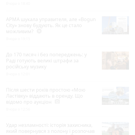
Вчора о 18:40
АРМА шукала управителя, але «Bogun
City» знову будують. Як це стало
можливим?
play_circle_filled
Вчора о 19:15
До 170 тисяч і без попереджень: у
Раді готують великі штрафи за
російську музику
Вчора о 12:01
Після шести років простою «Мою
Ластівку» віддають в оренду. Що
відомо про аукціон
photo_camera
Вчора о 12:56
Удар незламності: історія захисника,
який повернувся з полону і розпочав