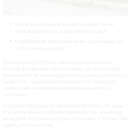
Змусити собачників заховати у пакет “міни”
улюбленців можна із допомогою поліції.
Недбайливим власникам може загрожувати до
1700 гривень штрафу
До редакції RIA/20minut звернулася вінничанка
Наталія Феофанова, яка розповіла, що на бульварі
Космонавтів не можна відпустити дитину погратися у
траві: ні-ні, і наштовхнеться малеча на “сюрприз”,
залишений чотирилапим улюбленцем якогось
собачника.
— Дитині півтора року, вона хоче пройтись по траві, і
їй у цьому віці не особливо поясниш, що там краще
не ходити, бо гуляють люди з собаками і ті собаки там
гадять (м'яко кажучи).