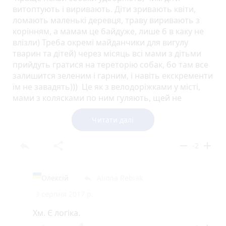
витоптують і виривають. Діти зривають квіти,
ломають маленькі деревця, траву виривають з
корінням, а мамам це байдуже, лише б в каку не
влізли) Треба окремі майданчики для вигулу
тварин та дітей) через місяць всі мами з дітьми
прийдуть гратися на тереторію собак, бо там все
залишится зеленим і гарним, і навіть екскременти
їм не завадять))) Це як з велодоріжками у місті,
мами з колясками по ним гуляють, щей не
задоволені велосипеди їм мішають)))
Читати далі
reply
share
remove
add
-2
Олексій
Aliona Rebiak
reply
3 серпня 2017 р.
Хм. Є логіка.