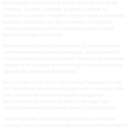
Корецький
спростував
ці чутки на своїй офіційній
сторінці. За його словами, жодних графіків чи
обмежень не існує і їх навіть не розглядали. Керівник
компанії запевнив, що всі споживачі отримують
паливо у повному обсязі, попри регулярні атаки
ворога на інфраструктуру.
Керівництво «Нафтогазу» називає ці повідомлення
цілеспрямованою дезінформацією, яка має на меті
посіяти паніку серед населення. Корецький закликав
людей не поширювати нісенітниці та довіряти лише
офіційним джерелам інформації.
На сьогодні «Нафтогаз» забезпечує паливом понад
12,5 мільйонів українських родин, що становить 98%
усіх споживачів країни. Компанія продовжує
працювати у штатному режимі та виконує свої
зобов'язання перед кожним домогосподарством.
Через масовані атаки по енергооб’єктах в Україні
сьогодні діють погодинні відключення електроенергії.