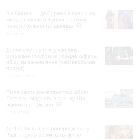
Від Вінниці — до Парижа й Китаю: як
місцева школа bellydance виховує
нове покоління танцівниць
photo_camera
за годину
Допоможуть у тяжку хвилину:
ритуальні послуги та товари, кафе та
обіди на замовлення (партнерський
проєкт)
25 червня 2026 р.
Після шести років простою «Мою
Ластівку» віддають в оренду. Що
відомо про аукціон
photo_camera
5 годин тому
До 170 тисяч і без попереджень: у
Раді готують великі штрафи за