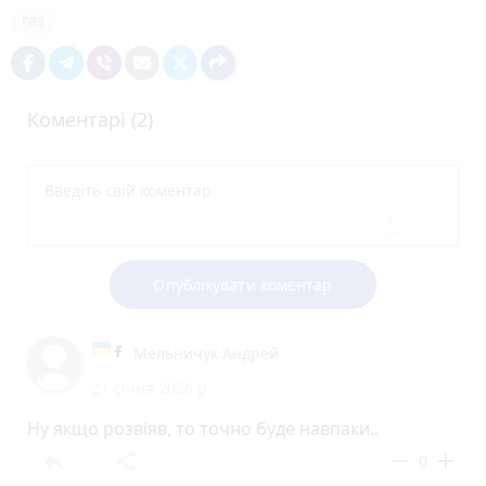
газ
Коментарі (2)
Опублікувати коментар
Мельничук Андрей
21 січня 2026 р.
Ну якщо розвіяв, то точно буде навпаки..
reply
share
remove
add
0