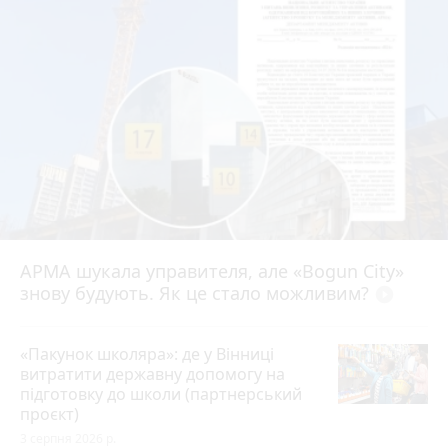
АРМА шукала управителя, але «Bogun City»
знову будують. Як це стало можливим?
play_circle_filled
«Пакунок школяра»: де у Вінниці
витратити державну допомогу на
підготовку до школи (партнерський
проєкт)
3 серпня 2026 р.