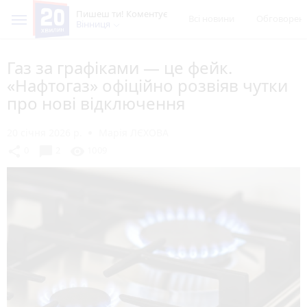
Пишеш ти! Коментує
Всі новини
Обговорен
Вінниця
Газ за графіками — це фейк.
«Нафтогаз» офіційно розвіяв чутки
про нові відключення
20 січня 2026 р.
Марія ЛЄХОВА
chat_bubble
share
visibility
0
2
1009