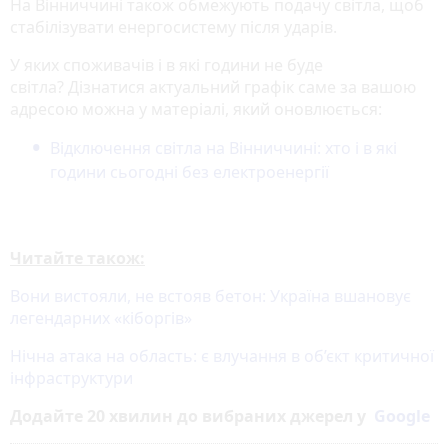
На Вінниччині також обмежують подачу світла, щоб
стабілізувати енергосистему після ударів.
У яких споживачів і в які години не буде
світла? Дізнатися актуальний графік саме за вашою
адресою можна у матеріалі, який оновлюється:
Відключення світла на Вінниччині: хто і в які
години сьогодні без електроенергії
Читайте також:
Вони вистояли, не встояв бетон: Україна вшановує
легендарних «кіборгів»
Нічна атака на область: є влучання в об’єкт критичної
інфраструктури
Додайте 20 хвилин до вибраних джерел у
Google