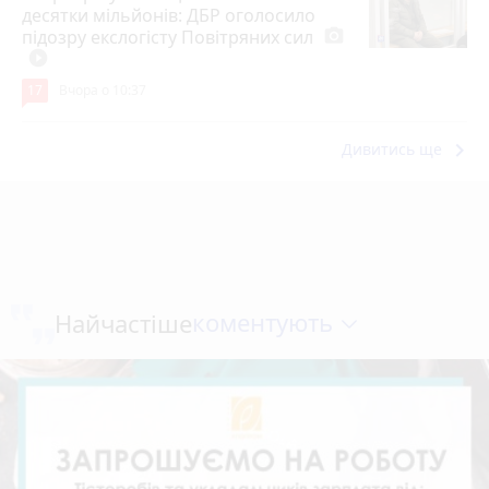
десятки мільйонів: ДБР оголосило
підозру екслогісту Повітряних сил
photo_camera
play_circle_filled
17
Вчора о 10:37
keyboard_arrow_right
Дивитись ще
коментують
Найчастіше