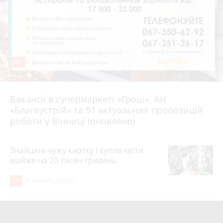
241
Вакансії в супермаркеті «Грош», АН
4 серпня 2026 р.
«Благоустрій» та 51 актуальних пропозицій
роботи у Вінниці (оновлено)
Знайшов чужу картку і купив квіти
майже на 20 тисяч гривень
19
4 серпня 2026 р.
Квартири у Вінниці та майно на
десятки мільйонів: ДБР оголосило