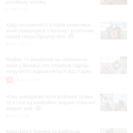
російську музику
6 годин тому
Удар незламності: історія захисника,
який повернувся з полону і розпочав
новий сезон Прем’єр-ліги
photo_camera
Вчора о 20:15
Майже 15 мільйонів на «плаваючі»
люки у Вінниці: хто отримав підряд і
чому місто відмовляється від старих
12
Вчора о 13:42
«Син занедужав після бойових травм,
то я сіла на комбайн»: відома співачка
збирає хліб
play_circle_filled
Вчора о 19:30
Квартири у Вінниці та майно на