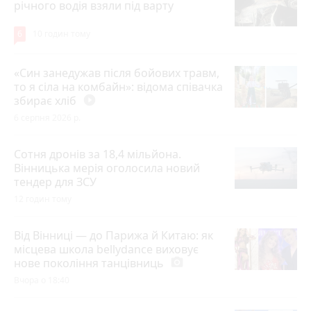
річного водія взяли під варту
6
10 годин тому
«Син занедужав після бойових травм,
то я сіла на комбайн»: відома співачка
збирає хліб
play_circle_filled
6 серпня 2026 р.
Сотня дронів за 18,4 мільйона.
Вінницька мерія оголосила новий
тендер для ЗСУ
12 годин тому
Від Вінниці — до Парижа й Китаю: як
місцева школа bellydance виховує
нове покоління танцівниць
photo_camera
Вчора о 18:40