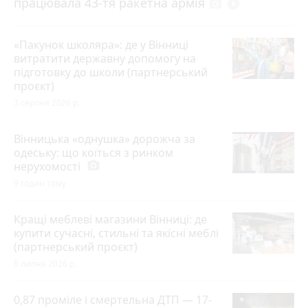
працювала 43-тя ракетна армія
photo_camera
play_circle_filled
«Пакунок школяра»: де у Вінниці
витратити державну допомогу на
підготовку до школи (партнерський
проєкт)
3 серпня 2026 р.
Вінницька «однушка» дорожча за
одеську: що коїться з ринком
нерухомості
photo_camera
9 годин тому
Кращі меблеві магазини Вінниці: де
купити сучасні, стильні та якісні меблі
(партнерський проєкт)
8 липня 2026 р.
0,87 проміле і смертельна ДТП — 17-