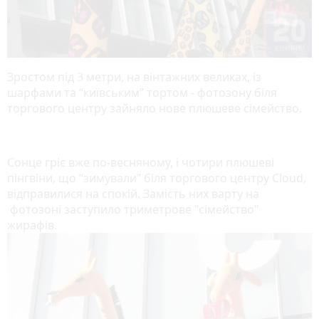
Зростом під 3 метри, на вінтажних великах, із
шарфами та “київським” тортом - фотозону біля
торгового центру зайняло нове плюшеве сімейство.
Сонце гріє вже по-весняному, і чотири плюшеві
пінгвіни, що “зимували” біля торгового центру Cloud,
відправилися на спокій. Замість них варту на
фотозоні заступило триметрове "сімейство"
жирафів.