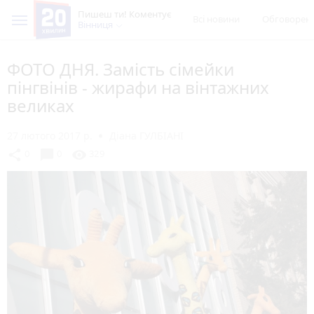
Пишеш ти! Коментує
Всі новини
Обговорен
Вінниця
ФОТО ДНЯ. Замість сімейки
пінгвінів - жирафи на вінтажних
великах
27 лютого 2017 р.
Діана ГУЛБІАНІ
chat_bubble
share
visibility
0
0
329