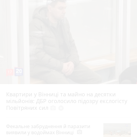
17
Квартири у Вінниці та майно на десятки
6 серпня 2026 р.
мільйонів: ДБР оголосило підозру екслогісту
Повітряних сил
photo_camera
play_circle_filled
Фекальне забруднення й паразити
виявили у водоймах Вінниці
photo_camera