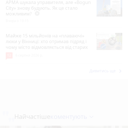
АРМА шукала управителя, але «Bogun
City» знову будують. Як це стало
можливим?
play_circle_filled
Вчора о 19:15
Майже 15 мільйонів на «плаваючі»
люки у Вінниці: хто отримав підряд і
чому місто відмовляється від старих
12
6 серпня 2026 р.
keyboard_arrow_right
Дивитись ще
коментують
Найчастіше