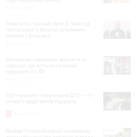
8 липня 2026 р.
Збив копа, трощив авто й тікав під
пострілами: у Вінниці затримали
п’яного СЗЧшника
Вчора о 21:58
Вінницька «однушка» дорожча за
одеську: що коїться з ринком
нерухомості
photo_camera
Вчора о 14:24
0,87 проміле і смертельна ДТП — 17-
річного водія взяли під варту
7
Вчора о 13:01
Майже 15 мільйонів на «плаваючі»
люки у Вінниці: хто отримав підряд і