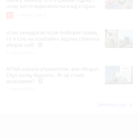
чому місто відмовляється від старих
12
6 серпня 2026 р.
«Син занедужав після бойових травм,
то я сіла на комбайн»: відома співачка
збирає хліб
play_circle_filled
6 серпня 2026 р.
АРМА шукала управителя, але «Bogun
City» знову будують. Як це стало
можливим?
play_circle_filled
7 серпня 2026 р.
keyboard_arrow_right
Дивитись ще