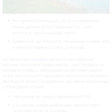
На території Вінницької області перевірили
кілька ділянок річки Південний Буг, щоб
дізнатися, наскільки вода чиста.
Виявилося, що більшість показників у нормі, але
є невеликі відмінності між ділянками.
На Вінниччині
провели
детальне дослідження
частини течії річки Південний Буг, щоб з’ясувати, як
змінюється рівень забруднюючих речовин уздовж
річки. На сторінці ГУ Державної екологічної інспекції у
Вінницькій області повідомили, що взяли проби води
у п’яти різних точках:
4 км нижче за течією Ладижинської ГЕС,
у 2-х місцях скидів найбільших промислових
підприємств міста Ладижин,