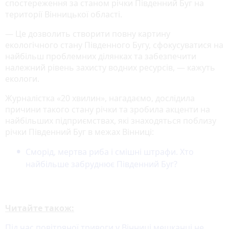
спостереження за станом річки Південний Буг на
території Вінницької області.
— Це дозволить створити повну картину
екологічного стану Південного Бугу, сфокусуватися на
найбільш проблемних ділянках та забезпечити
належний рівень захисту водних ресурсів, — кажуть
екологи.
Журналістка «20 хвилин», нагадаємо, дослідила
причини такого стану річки та зробила акценти на
найбільших підприємствах, які знаходяться поблизу
річки Південний Буг в межах Вінниці:
Сморід, мертва риба і смішні штрафи. Хто
найбільше забруднює Південний Буг?
Читайте також:
Під час повітряної тривоги у Вінниці мешканці не