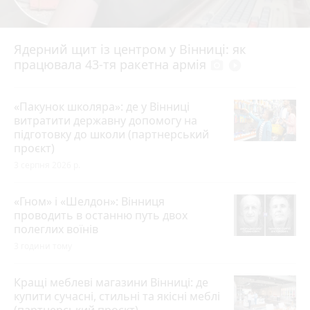
Ядерний щит із центром у Вінниці: як
працювала 43-тя ракетна армія
photo_camera
play_circle_filled
«Пакунок школяра»: де у Вінниці
витратити державну допомогу на
підготовку до школи (партнерський
проєкт)
3 серпня 2026 р.
«Гном» і «Шелдон»: Вінниця
проводить в останню путь двох
полеглих воїнів
3 години тому
Кращі меблеві магазини Вінниці: де
купити сучасні, стильні та якісні меблі
(партнерський проєкт)