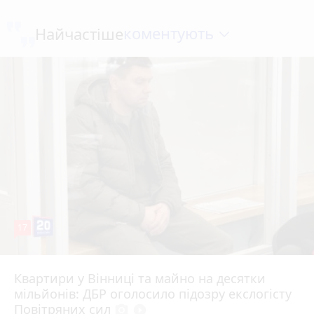
коментують
Найчастіше
17
Квартири у Вінниці та майно на десятки
6 серпня 2026 р.
мільйонів: ДБР оголосило підозру екслогісту
Повітряних сил
photo_camera
play_circle_filled