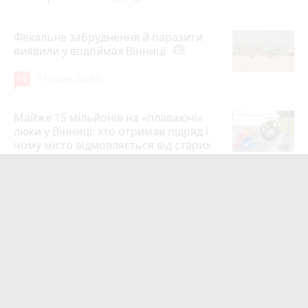
Фекальне забруднення й паразити
виявили у водоймах Вінниці
photo_camera
15
7 серпня 2026 р.
Майже 15 мільйонів на «плаваючі»
люки у Вінниці: хто отримав підряд і
чому місто відмовляється від старих
12
6 серпня 2026 р.
Сунуть грози з градом і шквалами.
Коли буде вісім градусів та
вируватиме негода?
photo_camera
12
6 серпня 2026 р.
Мотоцикл зіткнувся з маршруткою на
Магістратській