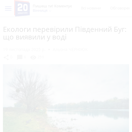
Пишеш ти! Коментує
Всі новини
Обговорен
Вінниця
Екологи перевірили Південний Буг:
що виявили у воді
19 листопада 2025 р.
Альона ЧЕРНІЮК
chat_bubble
share
visibility
0
0
259