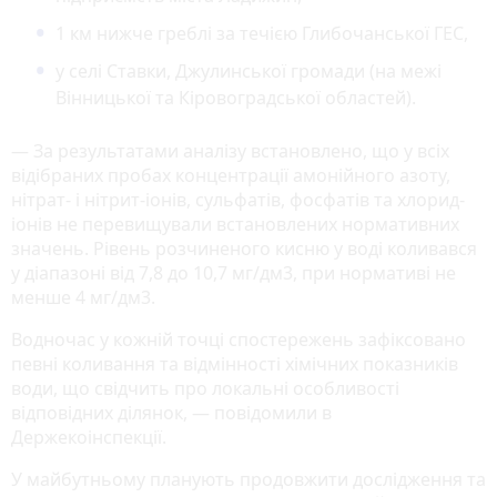
1 км нижче греблі за течією Глибочанської ГЕС,
у селі Ставки, Джулинської громади (на межі
Вінницької та Кіровоградської областей).
— За результатами аналізу встановлено, що у всіх
відібраних пробах концентрації амонійного азоту,
нітрат- і нітрит-іонів, сульфатів, фосфатів та хлорид-
іонів не перевищували встановлених нормативних
значень. Рівень розчиненого кисню у воді коливався
у діапазоні від 7,8 до 10,7 мг/дм3, при нормативі не
менше 4 мг/дм3.
Водночас у кожній точці спостережень зафіксовано
певні коливання та відмінності хімічних показників
води, що свідчить про локальні особливості
відповідних ділянок, — повідомили в
Держекоінспекції.
У майбутньому планують продовжити дослідження та