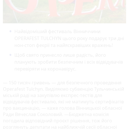
Найвідоміший фестиваль Вінниччини
OPERAFEST TULCHYN цього року подарує три дні
нон-стоп феєрії та найяскравіших вражень!
Щоб свято принесло лише радість, його
планують зробити безпечним і всіх відвідувачів
перевіряти на коронавірус.
— 150 тисяч гривень — для безпечного проведення
Operafest Tulchyn. Виділяємо субвенцію Тульчинській
міській раді на закупівлю експрес-тестів для
відвідувачів фестивалю, які не матимуть сертифікатів
про вакцинацію, — каже голова Вінницької обласної
Ради Вячеслав Соколовий. —Бюджетна комісія
погодила відповідний проєкт рішення, тож його
розглянуть депутати на найближчій сесії обласної