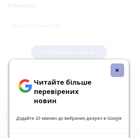
Коментарі
Опублікувати коментар
×
Читайте більше
перевірених
новин
Новини Вінниці за сьогодні
Додайте 20 хвилин до вибраних джерел в Google
Відключення світла
Героям Слава!