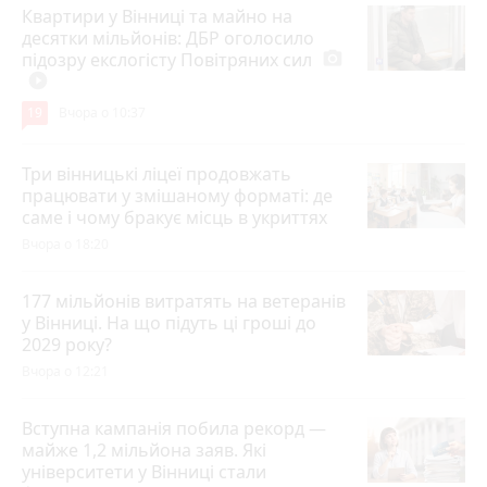
Квартири у Вінниці та майно на
десятки мільйонів: ДБР оголосило
підозру екслогісту Повітряних сил
photo_camera
play_circle_filled
19
Вчора о 10:37
Три вінницькі ліцеї продовжать
працювати у змішаному форматі: де
саме і чому бракує місць в укриттях
Вчора о 18:20
177 мільйонів витратять на ветеранів
у Вінниці. На що підуть ці гроші до
2029 року?
Вчора о 12:21
Вступна кампанія побила рекорд —
майже 1,2 мільйона заяв. Які
університети у Вінниці стали