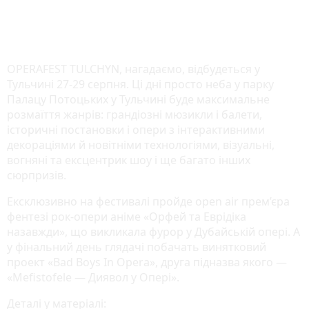
OPERAFEST TULCHYN, нагадаємо, відбудеться у
Тульчині 27-29 серпня. Ці дні просто неба у парку
Палацу Потоцьких у Тульчині буде максимальне
розмаїття жанрів: грандіозні мюзикли і балети,
історичні постановки і опери з інтерактивними
декораціями й новітніми технологіями, візуальні,
вогняні та ексцентрик шоу і ще багато інших
сюрпризів.
Ексклюзивно на фестивалі пройде open air прем’єра
фентезі рок-опери аніме «Орфей та Еврідіка
назавжди», що викликала фурор у Дубайській опері. А
у фінальний день глядачі побачать винятковий
проект «Bad Boys In Opera», друга підназва якого —
«Mefistofele — Диявол у Опері».
Деталі у матеріалі: