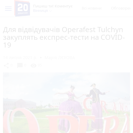
Пишеш ти! Коментує
Всі новини
Обговорен
Вінниця
Для відвідувачів Operafest Tulchyn
закуплять експрес-тести на COVID-
19
14 липня 2021 р.
Марія ЛЄХОВА
chat_bubble
share
visibility
0
0
95