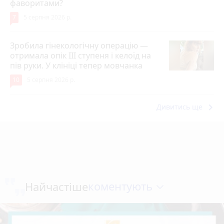
фаворитами?
7
5 серпня 2026 р.
Зробила гінекологічну операцію —
отримала опік ІІІ ступеня і келоїд на
пів руки. У клініці тепер мовчанка
10
5 серпня 2026 р.
keyboard_arrow_right
Дивитись ще
коментують
Найчастіше