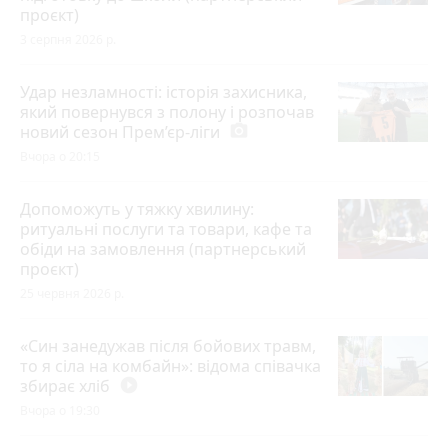
проєкт)
3 серпня 2026 р.
Удар незламності: історія захисника,
який повернувся з полону і розпочав
новий сезон Прем’єр-ліги
photo_camera
Вчора о 20:15
Допоможуть у тяжку хвилину:
ритуальні послуги та товари, кафе та
обіди на замовлення (партнерський
проєкт)
25 червня 2026 р.
«Син занедужав після бойових травм,
то я сіла на комбайн»: відома співачка
збирає хліб
play_circle_filled
Вчора о 19:30