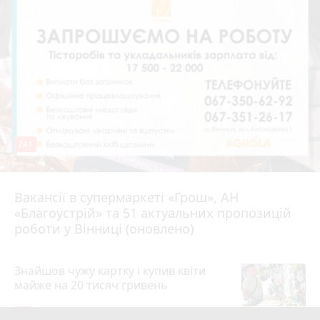
241
Вакансії в супермаркеті «Грош», АН
4 серпня 2026 р.
«Благоустрій» та 51 актуальних пропозицій
роботи у Вінниці (оновлено)
Знайшов чужу картку і купив квіти
майже на 20 тисяч гривень
19
4 серпня 2026 р.