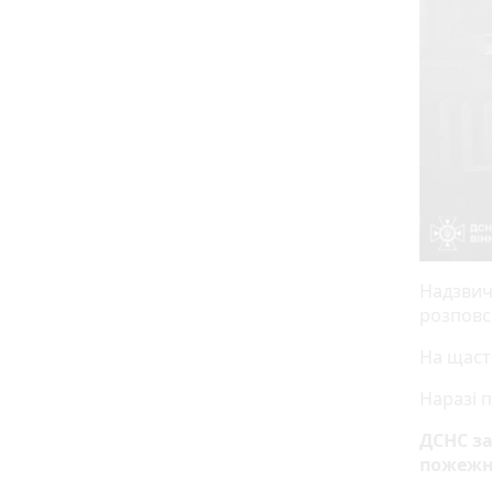
Надзвич
розповс
На щастя
Наразі 
ДСНС з
пожежн