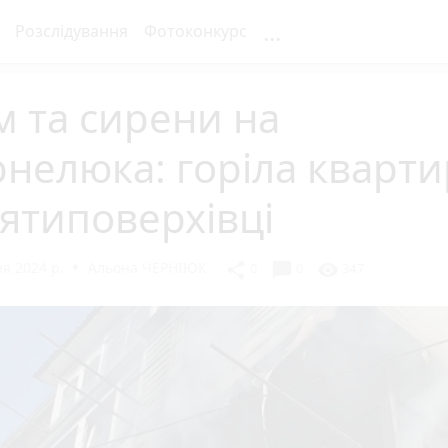
...
Розслідування
Фотоконкурс
 та сирени на
нелюка: горіла кварти
’ятиповерхівці
я 2024 р.
Альона ЧЕРНІЮК
chat_bubble
share
visibility
0
0
347