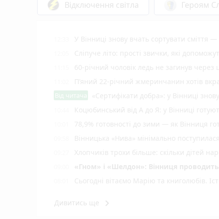
Відключення світла
Героям Сл
У Вінниці знову вчать сортувати сміття —
12:33
Сліпуче літо: прості звички, які допоможут
12:05
60-річний чоловік ледь не загинув через 
11:15
П’яний 22-річний жмеринчанин хотів вкрас
11:02
Від читача
«Сертифікати добра»: у Вінниці знов
Коцюбинський від А до Я: у Вінниці готу
10:44
78,9% готовності до зими — як Вінниця г
10:01
Вінницька «Нива» мінімально поступилас
09:58
Хлопчиків трохи більше: скільки дітей нар
09:27
«Гном» і «Шелдон»: Вінниця проводить 
09:00
Сьогодні вітаємо Марію та книголюбів. Іс
08:01
Мотоцикл зіткнувся з маршруткою на Магі
22:11
keyboard_arrow_right
Дивитись ще
Збив копа, трощив авто й тікав під по
21:58