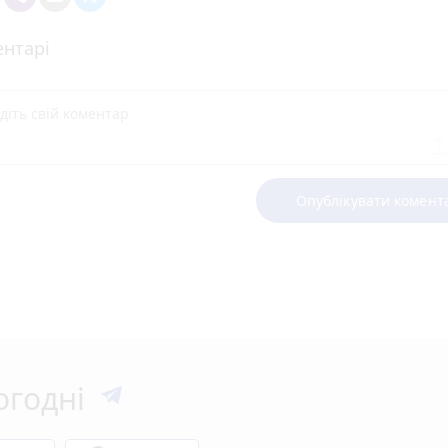
нтарі
Опублікувати комент
огодні