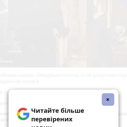
айники швидко ліквідували пожежу та не допустили по
юдження полум'я.
, травмованих і загиблих внаслідок події немає.
×
причину пожежі встановлюють фахівці.
Читайте більше
акликає громадян бути пильними та дотримуватися
перевірених
ої безпеки: