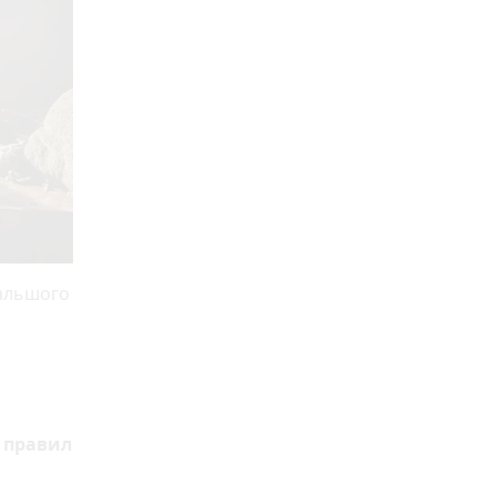
дальшого
 правил