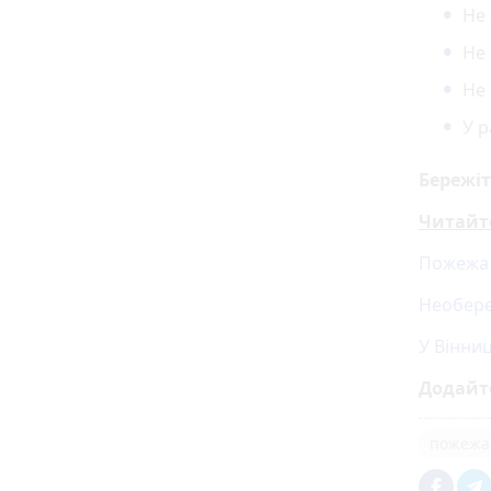
Не 
Не
Не
У р
Бережіт
Читайт
Пожежа 
Необере
У Вінниц
Додайт
пожежа