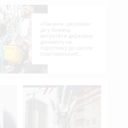
«Пакунок школяра»:
де у Вінниці
витратити державну
допомогу на
підготовку до школи
(партнерський
проєкт)
«Гном» і
проводит
полеглих 