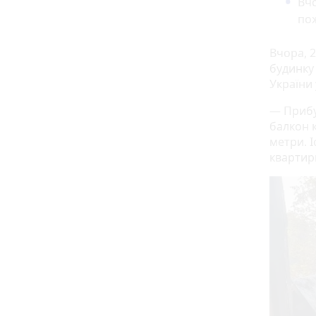
Вчо
пож
Вчора, 
будинку
України 
— Прибу
балкон 
метри. 
квартир