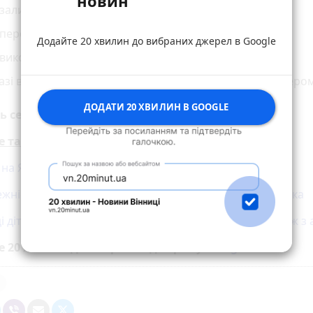
новин
залишайте без нагляду електроприлади;
 перевантажуйте електромережу;
Додайте 20 хвилин до вибраних джерел в Google
 використовуйте несправні електроприлади;
азі виникнення пожежі негайно телефонуйте за номером
ДОДАТИ 20 ХВИЛИН В GOOGLE
ь себе та своїх близьких!
е також:
на Янгеля: надзвичайники врятували трьох людей
жність з сигаретою забрала життя 44-річного чоловіка
і діти підпалили траву, а вогонь перекинувся на гараж з 
е 20 хвилин до вибраних джерел у
Google