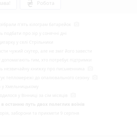
ава!
Робота
photo_camera
 зібрали п'ять кілограм батарейок
ь подбати про зір у сонячні дні
цигарку у селі Стрільники
ти чужий скутер, але не зміг його завести
у допомагають тим, хто потребує підтримки
photo_camera
ють незвичайну книжку про письменника
photo_camera
отує тепломережі до опалювального сезону
я у Хмельницькому
photo_camera
одилося у Вінниці за сім місяців
в останню путь двох полеглих воїнів
торія, заборони та прикмети 9 серпня
стратській
стрілами: у Вінниці затримали п’яного СЗЧшника