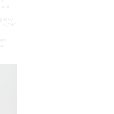
ро
ниці.
ирному
ня ДСНС
івся
их