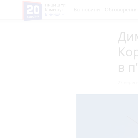
Пишеш ти!
Всі новини
Обговорення
Коментує
Вінниця
Дим
Кор
в п
27 вересн