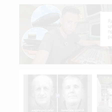
На ставку біля Сологубівки масово розквіт
21:01
Їдете на море? На пляжі в Україні жінку 
20:00
Портулак на городі? Вінничанка радить не
19:02
Я
На Вінниччині вже 21 загиблий на воді від
18:13
ц
п
Ядерний щит із центром у Вінниці: як 
17:36
р
Робот-динозавр гуляє Подільським зоопарк
17:06
Понад 3 000 000 гривень зникли з рахунк
16:08
рожча за
нком