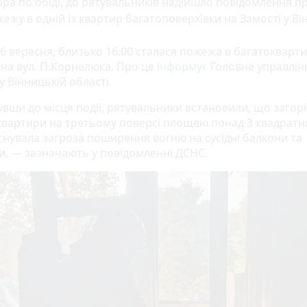
ра по обіді, до рятувальників надійшло повідомлення п
ежу в одній із квартир багатоповерхівки на Замості у Він
26 вересня, близько 16.00 сталася пожежа в багатокварт
 на
вул. П.Корнелюка.
Про це
інформує
Головне управлін
у Вінницькій області.
вши до місця події, рятувальники встановили, що
загор
квартири на третьому поверсі площею понад 3 квадратн
Існувала загроза поширення вогню на сусідні балкони та
и
, — зазначають у повідомленні ДСНС.